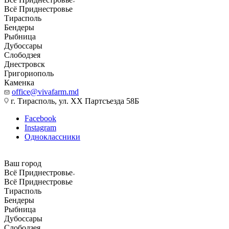
Всё Приднестровье
Тирасполь
Бендеры
Рыбница
Дубоссары
Слободзея
Днестровск
Григориополь
Каменка
office@vivafarm.md
г. Тирасполь, ул. ХХ Партсъезда 58Б
Facebook
Instagram
Одноклассники
Ваш город
Всё Приднестровье
Всё Приднестровье
Тирасполь
Бендеры
Рыбница
Дубоссары
Слободзея