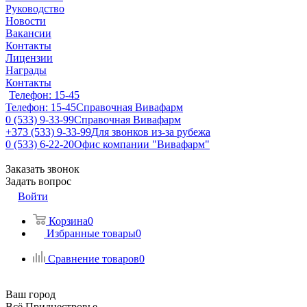
Руководство
Новости
Вакансии
Контакты
Лицензии
Награды
Контакты
Телефон: 15-45
Телефон: 15-45
Справочная Вивафарм
0 (533) 9-33-99
Справочная Вивафарм
+373 (533) 9-33-99
Для звонков из-за рубежа
0 (533) 6-22-20
Офис компании "Вивафарм"
Заказать звонок
Задать вопрос
Войти
Корзина
0
Избранные товары
0
Сравнение товаров
0
Ваш город
Всё Приднестровье