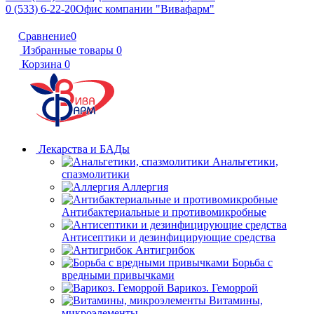
0 (533) 6-22-20
Офис компании "Вивафарм"
Сравнение
0
Избранные товары
0
Корзина
0
Лекарства и БАДы
Анальгетики,
спазмолитики
Аллергия
Антибактериальные и противомикробные
Антисептики и дезинфицирующие средства
Антигрибок
Борьба с
вредными привычками
Варикоз. Геморрой
Витамины,
микроэлементы