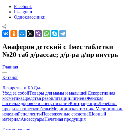
Facebook
Instagram
Одноклассники
Анаферон детский с 1мес таблетки
№20 таб д/рассас; д/р-ра д/пр внутрь
Главная
—
Каталог
—
Лекарства и БАДы
Уход за собой
Товары для мамы и малышей
Декоративная
косметика
Средства реабилитации
Гигиена
Женская
гигиена
Здоровое и спец. питание
Контрацепция
Лечебно-
профилактическое белье
Медицинская техника
Медицинские
изделия
Репелленты
Перевязочные средства
Шовный
материал
Аксессуары
Печатная продукция
—
Иммунология