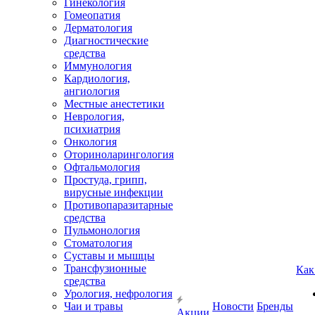
Гинекология
Гомеопатия
Дерматология
Диагностические
средства
Иммунология
Кардиология,
ангиология
Местные анестетики
Неврология,
психиатрия
Онкология
Оториноларингология
Офтальмология
Простуда, грипп,
вирусные инфекции
Противопаразитарные
средства
Пульмонология
Стоматология
Суставы и мышцы
Трансфузионные
Как
средства
Урология, нефрология
Чаи и травы
Новости
Бренды
Акции