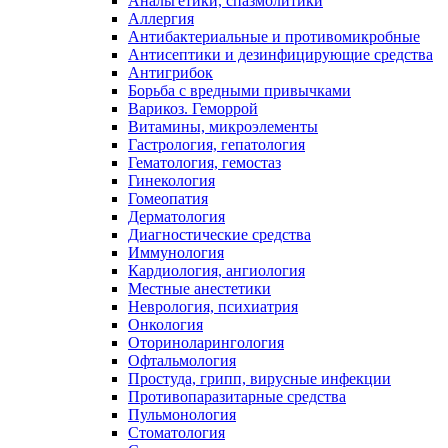
Анальгетики, спазмолитики
Аллергия
Антибактериальные и противомикробные
Антисептики и дезинфицирующие средства
Антигрибок
Борьба с вредными привычками
Варикоз. Геморрой
Витамины, микроэлементы
Гастрология, гепатология
Гематология, гемостаз
Гинекология
Гомеопатия
Дерматология
Диагностические средства
Иммунология
Кардиология, ангиология
Местные анестетики
Неврология, психиатрия
Онкология
Оториноларингология
Офтальмология
Простуда, грипп, вирусные инфекции
Противопаразитарные средства
Пульмонология
Стоматология