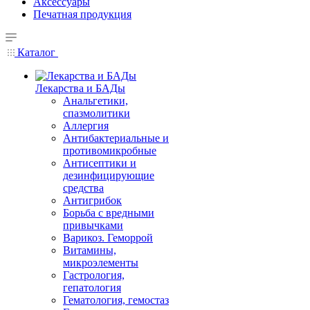
Аксессуары
Печатная продукция
Каталог
Лекарства и БАДы
Анальгетики,
спазмолитики
Аллергия
Антибактериальные и
противомикробные
Антисептики и
дезинфицирующие
средства
Антигрибок
Борьба с вредными
привычками
Варикоз. Геморрой
Витамины,
микроэлементы
Гастрология,
гепатология
Гематология, гемостаз