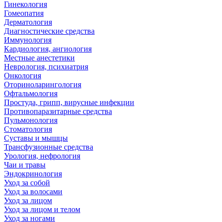
Гинекология
Гомеопатия
Дерматология
Диагностические средства
Иммунология
Кардиология, ангиология
Местные анестетики
Неврология, психиатрия
Онкология
Оториноларингология
Офтальмология
Простуда, грипп, вирусные инфекции
Противопаразитарные средства
Пульмонология
Стоматология
Суставы и мышцы
Трансфузионные средства
Урология, нефрология
Чаи и травы
Эндокринология
Уход за собой
Уход за волосами
Уход за лицом
Уход за лицом и телом
Уход за ногами