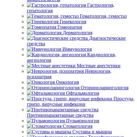
Гастрология,
гепатология
Гематология, гемостаз
Гинекология
Гомеопатия
Дерматология
Диагностические
средства
Иммунология
Кардиология,
ангиология
Местные анестетики
Неврология,
психиатрия
Онкология
Оториноларингология
Офтальмология
Простуда,
грипп, вирусные инфекции
Противопаразитарные средства
Пульмонология
Стоматология
Суставы и мышцы