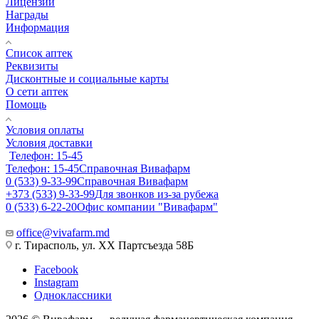
Лицензии
Награды
Информация
Список аптек
Реквизиты
Дисконтные и социальные карты
О сети аптек
Помощь
Условия оплаты
Условия доставки
Телефон: 15-45
Телефон: 15-45
Справочная Вивафарм
0 (533) 9-33-99
Справочная Вивафарм
+373 (533) 9-33-99
Для звонков из-за рубежа
0 (533) 6-22-20
Офис компании "Вивафарм"
office@vivafarm.md
г. Тирасполь, ул. ХХ Партсъезда 58Б
Facebook
Instagram
Одноклассники