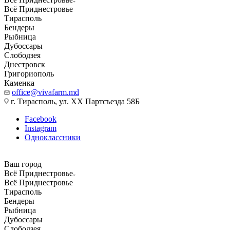
Всё Приднестровье
Тирасполь
Бендеры
Рыбница
Дубоссары
Слободзея
Днестровск
Григориополь
Каменка
office@vivafarm.md
г. Тирасполь, ул. ХХ Партсъезда 58Б
Facebook
Instagram
Одноклассники
Ваш город
Всё Приднестровье
Всё Приднестровье
Тирасполь
Бендеры
Рыбница
Дубоссары
Слободзея