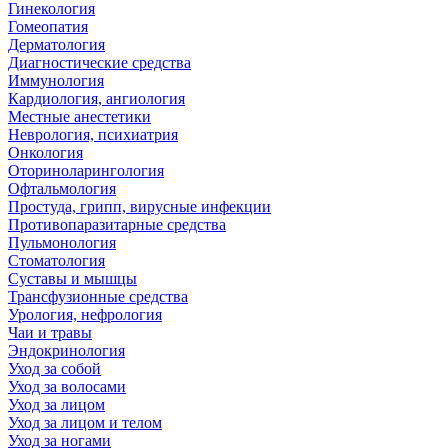
Гинекология
Гомеопатия
Дерматология
Диагностические средства
Иммунология
Кардиология, ангиология
Местные анестетики
Неврология, психиатрия
Онкология
Оториноларингология
Офтальмология
Простуда, грипп, вирусные инфекции
Противопаразитарные средства
Пульмонология
Стоматология
Суставы и мышцы
Трансфузионные средства
Урология, нефрология
Чаи и травы
Эндокринология
Уход за собой
Уход за волосами
Уход за лицом
Уход за лицом и телом
Уход за ногами