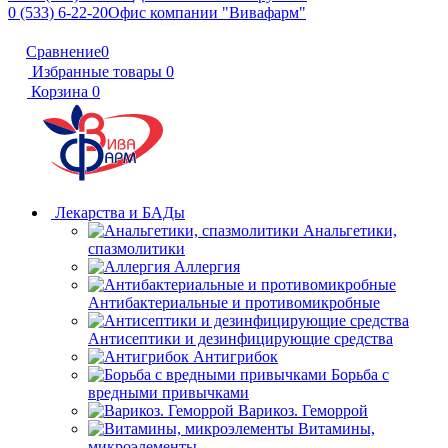
0 (533) 6-22-20
Офис компании "Вивафарм"
Сравнение
0
Избранные товары
0
Корзина
0
Лекарства и БАДы
Анальгетики,
спазмолитики
Аллергия
Антибактериальные и противомикробные
Антисептики и дезинфицирующие средства
Антигрибок
Борьба с
вредными привычками
Варикоз. Геморрой
Витамины,
микроэлементы