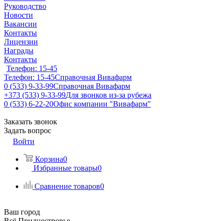
Руководство
Новости
Вакансии
Контакты
Лицензии
Награды
Контакты
Телефон: 15-45
Телефон: 15-45
Справочная Вивафарм
0 (533) 9-33-99
Справочная Вивафарм
+373 (533) 9-33-99
Для звонков из-за рубежа
0 (533) 6-22-20
Офис компании "Вивафарм"
Заказать звонок
Задать вопрос
Войти
Корзина
0
Избранные товары
0
Сравнение товаров
0
Ваш город
Всё Приднестровье