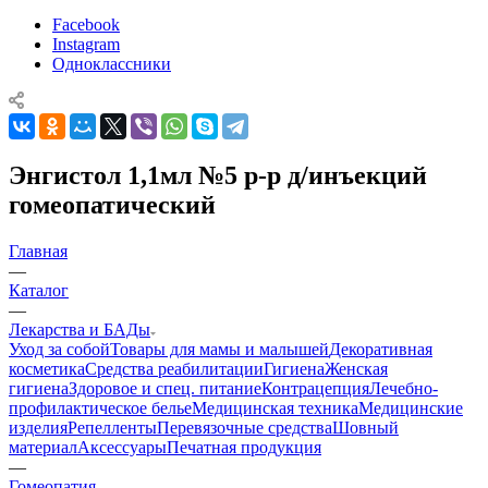
Facebook
Instagram
Одноклассники
Энгистол 1,1мл №5 р-р д/инъекций
гомеопатический
Главная
—
Каталог
—
Лекарства и БАДы
Уход за собой
Товары для мамы и малышей
Декоративная
косметика
Средства реабилитации
Гигиена
Женская
гигиена
Здоровое и спец. питание
Контрацепция
Лечебно-
профилактическое белье
Медицинская техника
Медицинские
изделия
Репелленты
Перевязочные средства
Шовный
материал
Аксессуары
Печатная продукция
—
Гомеопатия