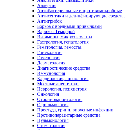
Анальгетики, спазмолитики
Аллергия
Антибактериальные и противомикробные
Антисептики и дезинфицирующие средства
Антигрибок
Борьба с вредными привычками
Варикоз. Геморрой
Витамины, микроэлементы
Гастрология, гепатология
Гематология, гемостаз
Гинекология
Гомеопатия
Дерматология
Диагностические средства
Иммунология
Кардиология, ангиология
Местные анестетики
Неврология, психиатрия
Онкология
Оториноларингология
Офтальмология
Простуда, грипп, вирусные инфекции
Противопаразитарные средства
Пульмонология
Стоматология