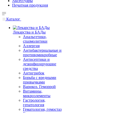
Аксессуары
Печатная продукция
Каталог
Лекарства и БАДы
Анальгетики,
спазмолитики
Аллергия
Антибактериальные и
противомикробные
Антисептики и
дезинфицирующие
средства
Антигрибок
Борьба с вредными
привычками
Варикоз. Геморрой
Витамины,
микроэлементы
Гастрология,
гепатология
Гематология, гемостаз