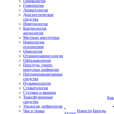
Гинекология
Гомеопатия
Дерматология
Диагностические
средства
Иммунология
Кардиология,
ангиология
Местные анестетики
Неврология,
психиатрия
Онкология
Оториноларингология
Офтальмология
Простуда, грипп,
вирусные инфекции
Противопаразитарные
средства
Пульмонология
Стоматология
Суставы и мышцы
Трансфузионные
Как
средства
Урология, нефрология
Чаи и травы
Новости
Бренды
Акции