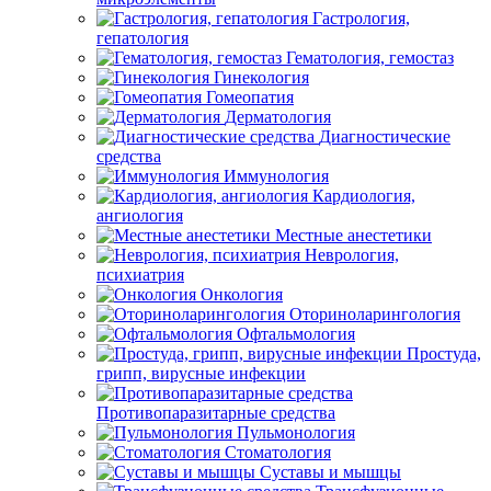
Гастрология,
гепатология
Гематология, гемостаз
Гинекология
Гомеопатия
Дерматология
Диагностические
средства
Иммунология
Кардиология,
ангиология
Местные анестетики
Неврология,
психиатрия
Онкология
Оториноларингология
Офтальмология
Простуда,
грипп, вирусные инфекции
Противопаразитарные средства
Пульмонология
Стоматология
Суставы и мышцы