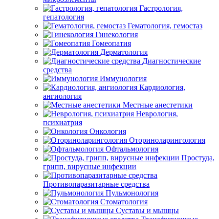
Гастрология,
гепатология
Гематология, гемостаз
Гинекология
Гомеопатия
Дерматология
Диагностические
средства
Иммунология
Кардиология,
ангиология
Местные анестетики
Неврология,
психиатрия
Онкология
Оториноларингология
Офтальмология
Простуда,
грипп, вирусные инфекции
Противопаразитарные средства
Пульмонология
Стоматология
Суставы и мышцы