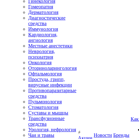
Гинекология
Гомеопатия
Дерматология
Диагностические
средства
Иммунология
Кардиология,
ангиология
Местные анестетики
Неврология,
психиатрия
Онкология
Оториноларингология
Офтальмология
Простуда, грипп,
вирусные инфекции
Противопаразитарные
средства
Пульмонология
Стоматология
Суставы и мышцы
Трансфузионные
Как
средства
Урология, нефрология
Чаи и травы
Новости
Бренды
Акции