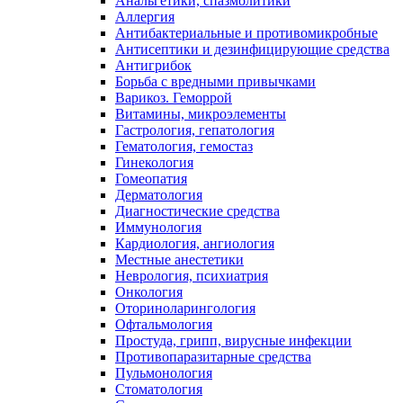
Анальгетики, спазмолитики
Аллергия
Антибактериальные и противомикробные
Антисептики и дезинфицирующие средства
Антигрибок
Борьба с вредными привычками
Варикоз. Геморрой
Витамины, микроэлементы
Гастрология, гепатология
Гематология, гемостаз
Гинекология
Гомеопатия
Дерматология
Диагностические средства
Иммунология
Кардиология, ангиология
Местные анестетики
Неврология, психиатрия
Онкология
Оториноларингология
Офтальмология
Простуда, грипп, вирусные инфекции
Противопаразитарные средства
Пульмонология
Стоматология