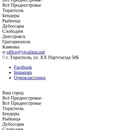
Всё Приднестровье
Тирасполь
Бендеры
Рыбница
Дубоссары
Слободзея
Днестровск
Григориополь
Каменка
office@vivafarm.md
г. Тирасполь, ул. ХХ Партсъезда 58Б
Facebook
Instagram
Одноклассники
Ваш город
Всё Приднестровье
Всё Приднестровье
Тирасполь
Бендеры
Рыбница
Дубоссары
Слободзея