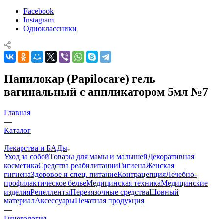
Facebook
Instagram
Одноклассники
Папилокар (Papilocare) гель
вагинальный c аппликатором 5мл №7
Главная
—
Каталог
—
Лекарства и БАДы
Уход за собой
Товары для мамы и малышей
Декоративная
косметика
Средства реабилитации
Гигиена
Женская
гигиена
Здоровое и спец. питание
Контрацепция
Лечебно-
профилактическое белье
Медицинская техника
Медицинские
изделия
Репелленты
Перевязочные средства
Шовный
материал
Аксессуары
Печатная продукция
—
Гинекология