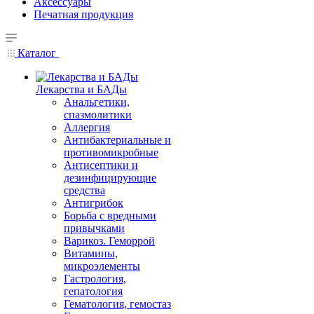
Аксессуары
Печатная продукция
Каталог
Лекарства и БАДы
Анальгетики,
спазмолитики
Аллергия
Антибактериальные и
противомикробные
Антисептики и
дезинфицирующие
средства
Антигрибок
Борьба с вредными
привычками
Варикоз. Геморрой
Витамины,
микроэлементы
Гастрология,
гепатология
Гематология, гемостаз