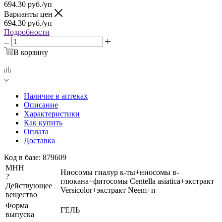
694.30
руб.
/уп
Варианты цен
694.30
руб.
/уп
Подробности
В корзину
Наличие в аптеках
Описание
Характеристики
Как купить
Оплата
Доставка
Код в базе: 879609
МНН
Ниосомы гиалур к-ты+ниосомы в-
?
глюкана+фитосомы Centella asiatica+экстракт
Действующее
Versicolor+экстракт Neem+п
вещество
Форма
ГЕЛЬ
выпуска