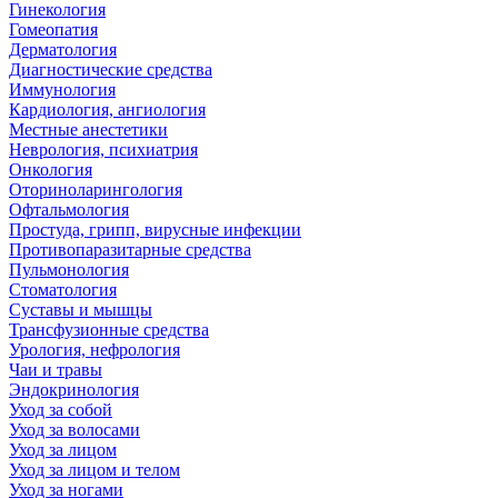
Гинекология
Гомеопатия
Дерматология
Диагностические средства
Иммунология
Кардиология, ангиология
Местные анестетики
Неврология, психиатрия
Онкология
Оториноларингология
Офтальмология
Простуда, грипп, вирусные инфекции
Противопаразитарные средства
Пульмонология
Стоматология
Суставы и мышцы
Трансфузионные средства
Урология, нефрология
Чаи и травы
Эндокринология
Уход за собой
Уход за волосами
Уход за лицом
Уход за лицом и телом
Уход за ногами