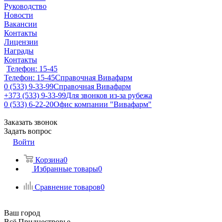
Руководство
Новости
Вакансии
Контакты
Лицензии
Награды
Контакты
Телефон: 15-45
Телефон: 15-45
Справочная Вивафарм
0 (533) 9-33-99
Справочная Вивафарм
+373 (533) 9-33-99
Для звонков из-за рубежа
0 (533) 6-22-20
Офис компании "Вивафарм"
Заказать звонок
Задать вопрос
Войти
Корзина
0
Избранные товары
0
Сравнение товаров
0
Ваш город
Всё Приднестровье