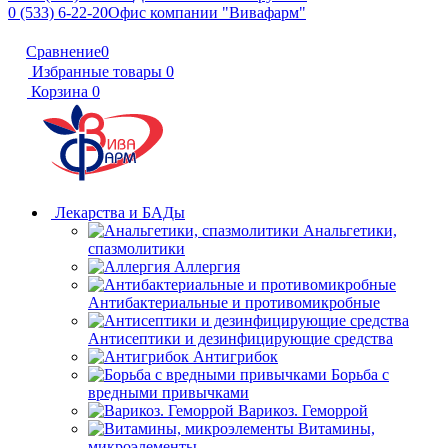
0 (533) 6-22-20
Офис компании "Вивафарм"
Сравнение
0
Избранные товары
0
Корзина
0
Лекарства и БАДы
Анальгетики,
спазмолитики
Аллергия
Антибактериальные и противомикробные
Антисептики и дезинфицирующие средства
Антигрибок
Борьба с
вредными привычками
Варикоз. Геморрой
Витамины,
микроэлементы