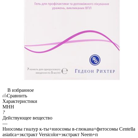
В избранное
Сравнить
Характеристики
МНН
?
Действующее вещество
—
Ниосомы гиалур к-ты+ниосомы в-глюкана+фитосомы Centella
asiatica+экстракт Versicolor+экстракт Neem+п