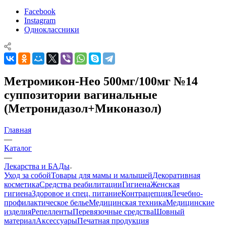
Facebook
Instagram
Одноклассники
Метромикон-Нео 500мг/100мг №14
суппозитории вагинальные
(Метронидазол+Миконазол)
Главная
—
Каталог
—
Лекарства и БАДы
Уход за собой
Товары для мамы и малышей
Декоративная
косметика
Средства реабилитации
Гигиена
Женская
гигиена
Здоровое и спец. питание
Контрацепция
Лечебно-
профилактическое белье
Медицинская техника
Медицинские
изделия
Репелленты
Перевязочные средства
Шовный
материал
Аксессуары
Печатная продукция