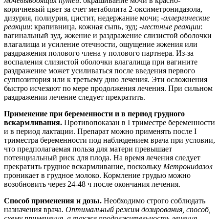
мочевыводящих путей
: окрашивание мочи в красно-
коричневый цвет за счет метаболита 2-оксиметронидазола,
дизурия, полиурия, цистит, недержание мочи; -
аллергические
реакции
: крапивница, кожная сыпь, зуд; -
местные реакции
:
вагинальный зуд, жжение и раздражение слизистой оболочки
влагалища и усиление отечности, ощущение жжения или
раздражения полового члена у полового партнера. Из-за
воспаления слизистой оболочки влагалища при вагините
раздражение может усиливаться после введения первого
суппозитория или к третьему дню лечения. Эти осложнения
быстро исчезают по мере продолжения лечения. При сильном
раздражении лечение следует прекратить.
Применение при беременности и в период грудного
вскармливания.
Противопоказан в I триместре беременности
и в период лактации. Препарат можно применять после I
триместра беременности под наблюдением врача при условии,
что предполагаемая польза для матери превышает
потенциальный риск для плода. На время лечения следует
прекратить грудное вскармливание, поскольку
Метронидазол
проникает в грудное молоко. Кормление грудью можно
возобновить через 24-48 ч после окончания лечения.
Способ применения и дозы.
Необходимо строго соблюдать
назначения врача.
Оптимальный режим дозирования, способ,
схему применения, а также продолжительность лечения