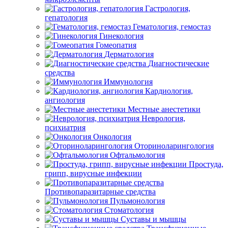
Гастрология,
гепатология
Гематология, гемостаз
Гинекология
Гомеопатия
Дерматология
Диагностические
средства
Иммунология
Кардиология,
ангиология
Местные анестетики
Неврология,
психиатрия
Онкология
Оториноларингология
Офтальмология
Простуда,
грипп, вирусные инфекции
Противопаразитарные средства
Пульмонология
Стоматология
Суставы и мышцы