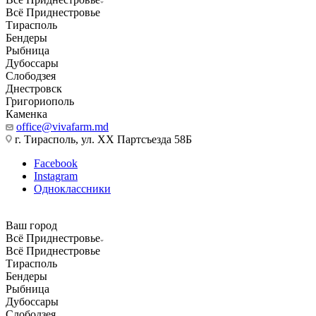
Всё Приднестровье
Тирасполь
Бендеры
Рыбница
Дубоссары
Слободзея
Днестровск
Григориополь
Каменка
office@vivafarm.md
г. Тирасполь, ул. ХХ Партсъезда 58Б
Facebook
Instagram
Одноклассники
Ваш город
Всё Приднестровье
Всё Приднестровье
Тирасполь
Бендеры
Рыбница
Дубоссары
Слободзея