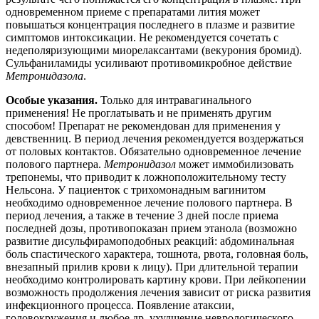
одновременном приеме с препаратами лития может
повышаться концентрация последнего в плазме и развитие
симптомов интоксикации. Не рекомендуется сочетать с
недеполяризующими миорелаксантами (векурония бромид).
Сульфаниламиды усиливают противомикробное действие
Метронидазола
.
Особые указания.
Только для интравагинального
применения! Не проглатывать и не применять другим
способом! Препарат не рекомендован для применения у
девственниц. В период лечения рекомендуется воздержаться
от половых контактов. Обязательно одновременное лечение
полового партнера.
Метронидазол
может иммобилизовать
трепонемы, что приводит к ложноположительному тесту
Нельсона. У пациенток с трихомонадным вагинитом
необходимо одновременное лечение полового партнера. В
период лечения, а также в течение 3 дней после приема
последней дозы, противопоказан прием этанола (возможно
развитие дисульфирамоподобных реакций: абдоминальная
боль спастического характера, тошнота, рвота, головная боль,
внезапный прилив крови к лицу). При длительной терапии
необходимо контролировать картину крови. При лейкопении
возможность продолжения лечения зависит от риска развития
инфекционного процесса. Появление атаксии,
головокружения и любое др. ухудшение неврологического