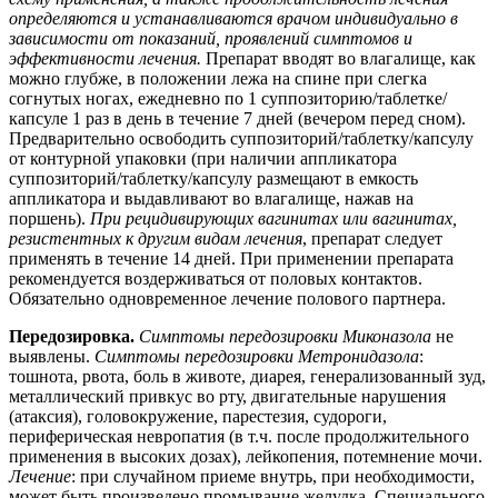
определяются и устанавливаются врачом индивидуально в
зависимости от показаний, проявлений симптомов и
эффективности лечения.
Препарат вводят во влагалище, как
можно глубже, в положении лежа на спине при слегка
согнутых ногах, ежедневно по 1 суппозиторию/таблетке/
капсуле 1 раз в день в течение 7 дней (вечером перед сном).
Предварительно освободить суппозиторий/таблетку/капсулу
от контурной упаковки (при наличии аппликатора
суппозиторий/таблетку/капсулу размещают в емкость
аппликатора и выдавливают во влагалище, нажав на
поршень).
При рецидивирующих вагинитах или вагинитах,
резистентных к другим видам лечения
, препарат следует
применять в течение 14 дней. При применении препарата
рекомендуется воздерживаться от половых контактов.
Обязательно одновременное лечение полового партнера.
Передозировка.
Симптомы передозировки Миконазола
не
выявлены.
Симптомы передозировки Метронидазола
:
тошнота, рвота, боль в животе, диарея, генерализованный зуд,
металлический привкус во рту, двигательные нарушения
(атаксия), головокружение, парестезия, судороги,
периферическая невропатия (в т.ч. после продолжительного
применения в высоких дозах), лейкопения, потемнение мочи.
Лечение
: при случайном приеме внутрь, при необходимости,
может быть произведено промывание желудка. Специального