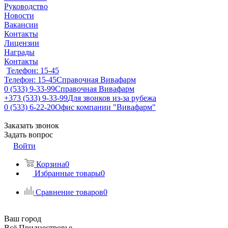
Руководство
Новости
Вакансии
Контакты
Лицензии
Награды
Контакты
Телефон: 15-45
Телефон: 15-45
Справочная Вивафарм
0 (533) 9-33-99
Справочная Вивафарм
+373 (533) 9-33-99
Для звонков из-за рубежа
0 (533) 6-22-20
Офис компании "Вивафарм"
Заказать звонок
Задать вопрос
Войти
Корзина
0
Избранные товары
0
Сравнение товаров
0
Ваш город
Всё Приднестровье