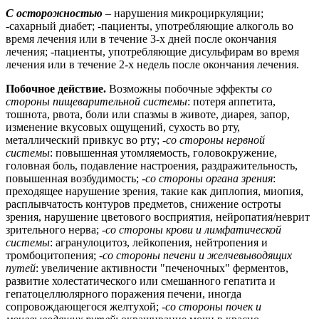
С осторожностью
– нарушения микроциркуляции;
-сахарный диабет; -пациенты, употребляющие алкоголь во
время лечения или в течение 3-х дней после окончания
лечения; -пациенты, употребляющие дисульфирам во время
лечения или в течение 2-х недель после окончания лечения.
Побочное действие.
Возможны побочные эффекты
со
стороны пищеварительной системы
: потеря аппетита,
тошнота, рвота, боли или спазмы в животе, диарея, запор,
изменение вкусовых ощущений, сухость во рту,
металлический привкус во рту; -
со стороны нервной
системы
: повышенная утомляемость, головокружение,
головная боль, подавление настроения, раздражительность,
повышенная возбудимость; -
со стороны органа зрения
:
преходящее нарушение зрения, такие как диплопия, миопия,
расплывчатость контуров предметов, снижение остроты
зрения, нарушение цветового восприятия, нейропатия/неврит
зрительного нерва; -
со стороны крови и лимфатической
системы
: агранулоцитоз, лейкопения, нейтропения и
тромбоцитопения; -
со стороны печени и желчевыводящих
путей
: увеличение активности "печеночных" ферментов,
развитие холестатического или смешанного гепатита и
гепатоцеллюлярного поражения печени, иногда
сопровождающегося желтухой; -
со стороны почек и