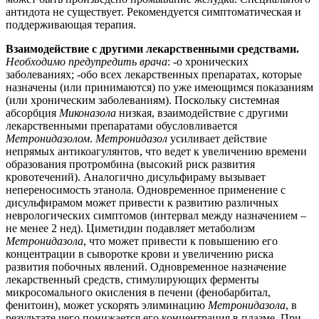
антидота не существует. Рекомендуется симптоматическая и
поддерживающая терапия.
Взаимодействие с другими лекарственными средствами.
Необходимо предупредить врача
: -о хронических
заболеваниях; -обо всех лекарственных препаратах, которые
назначены (или принимаются) по уже имеющимся показаниям
(или хроническим заболеваниям). Поскольку системная
абсорбция
Миконазола
низкая, взаимодействие с другими
лекарственными препаратами обусловливается
Метронидазолом
.
Метронидазол
усиливает действие
непрямых антикоагулянтов, что ведет к увеличению времени
образования протромбина (высокий риск развития
кровотечений). Аналогично дисульфираму вызывает
непереносимость этанола. Одновременное применение с
дисульфирамом может привести к развитию различных
неврологических симптомов (интервал между назначением –
не менее 2 нед). Циметидин подавляет метаболизм
Метронидазола
, что может привести к повышению его
концентрации в сыворотке крови и увеличению риска
развития побочных явлений. Одновременное назначение
лекарственный средств, стимулирующих ферменты
микросомального окисления в печени (фенобарбитал,
фенитоин), может ускорять элиминацию
Метронидазола
, в
результате чего понижается его концентрация в плазме. При