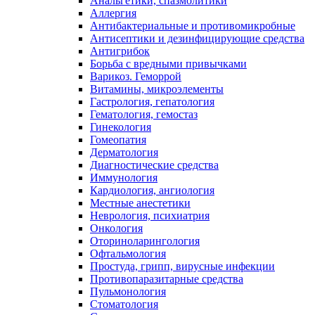
Анальгетики, спазмолитики
Аллергия
Антибактериальные и противомикробные
Антисептики и дезинфицирующие средства
Антигрибок
Борьба с вредными привычками
Варикоз. Геморрой
Витамины, микроэлементы
Гастрология, гепатология
Гематология, гемостаз
Гинекология
Гомеопатия
Дерматология
Диагностические средства
Иммунология
Кардиология, ангиология
Местные анестетики
Неврология, психиатрия
Онкология
Оториноларингология
Офтальмология
Простуда, грипп, вирусные инфекции
Противопаразитарные средства
Пульмонология
Стоматология