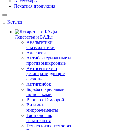
Аксессуары
Печатная продукция
Каталог
Лекарства и БАДы
Анальгетики,
спазмолитики
Аллергия
Антибактериальные и
противомикробные
Антисептики и
дезинфицирующие
средства
Антигрибок
Борьба с вредными
привычками
Варикоз. Геморрой
Витамины,
микроэлементы
Гастрология,
гепатология
Гематология, гемостаз