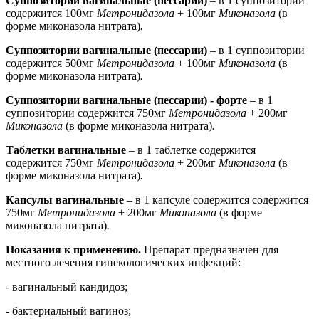
Суппозитории вагинальные (пессарии)
– в 1 суппозитории
содержится 100мг
Метронидазола
+ 100мг
Миконазола
(в
форме миконазола нитрата)
.
Суппозитории вагинальные (пессарии)
– в 1 суппозитории
содержится 500мг
Метронидазола
+ 100мг
Миконазола
(в
форме миконазола нитрата)
.
Суппозитории вагинальные (пессарии) - форте
– в 1
суппозитории содержится 750мг
Метронидазола
+ 200мг
Миконазола
(в форме миконазола нитрата)
.
Таблетки вагинальные
– в 1 таблетке содержится
содержится 750мг
Метронидазола
+ 200мг
Миконазола
(в
форме миконазола нитрата)
.
Капсулы вагинальные
– в 1 капсуле содержится содержится
750мг
Метронидазола
+ 200мг
Миконазола
(в форме
миконазола нитрата)
.
Показания к применению.
Препарат предназначен для
местного лечения гинекологических инфекций:
- вагинальный кандидоз;
- бактериальный вагиноз;