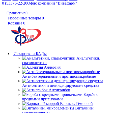
0 (533) 6-22-20
Офис компании "Вивафарм"
Сравнение
0
Избранные товары
0
Корзина
0
Лекарства и БАДы
Анальгетики,
спазмолитики
Аллергия
Антибактериальные и противомикробные
Антисептики и дезинфицирующие средства
Антигрибок
Борьба с
вредными привычками
Варикоз. Геморрой
Витамины,
микроэлементы