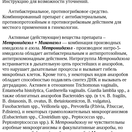
Инструкцию для возможности уточнений.
Антибактериальное, противогрибковое средство.
Комбинированный препарат с антибактериальным,
противопротозойным и противогрибковым действием для
местного применения в гинекологии.
Активные (действующие) вещества препарата –
Метронидазол + Миконазол
— комбинация производных
имидазола и азола.
Метронидазол
- производное нитро-5-
имидазола обладает антибактериальным и антипротозойным,
антитрихомонадным действием. Нитрогруппа
Метронидазола
встраивается в дыхательную цепь простейших и анаэробов,
что нарушает дыхательные процессы и вызывает гибель
микробных клеток. Кроме того, у некоторых видов анаэробов
обладает способностью подавлять синтез ДНК и вызывать ее
деградацию. Активен в отношении Trichomonas vaginalis,
Entamoeba histolytica, Gardnerella vaginalis. Giardia lamblia spp., а
также облигатных анаэробов Bacteroides spp. (в т.ч. B. fragilis,
B. distasonis, B. ovatus, B. thetaiotaomicron, B. vulgatus),
Fusobacterium spp., Veillonela spp., Prevotella (P.bivia, P.buccae,
P.disiens), и некоторых грамположительных микроорганизмов
(Eubacterium spp., Clostridium spp., Peptococcus spp.,
Peptostreptococcus spp.). К
Метронидазолу
не чувствительны
аэробные микроорганизмы и факультативные анаэробы, но