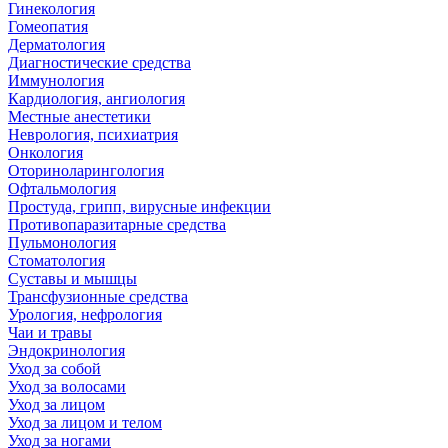
Гинекология
Гомеопатия
Дерматология
Диагностические средства
Иммунология
Кардиология, ангиология
Местные анестетики
Неврология, психиатрия
Онкология
Оториноларингология
Офтальмология
Простуда, грипп, вирусные инфекции
Противопаразитарные средства
Пульмонология
Стоматология
Суставы и мышцы
Трансфузионные средства
Урология, нефрология
Чаи и травы
Эндокринология
Уход за собой
Уход за волосами
Уход за лицом
Уход за лицом и телом
Уход за ногами