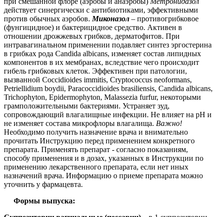
при смешанной флоре (аэробы и анаэробы)
Метронидазол
действует синергически с антибиотиками, эффективными
против обычных аэробов.
Миконазол
–
противогрибковое
(фунгицидное) и бактерицидное средство. Активен в
отношении дрожжевых грибков, дерматофитов. При
интравагинальном применении подавляет синтез эргостерина
в грибках рода Candida albicans, изменяет состав липидных
компонентов в их мембранах, вследствие чего происходит
гибель грибковых клеток. Эффективен при патологии,
вызванной Coccidioides immitis, Cryptococcus neoformans,
Petriellidium boydii, Paracoccidioides brasiliensis, Candida albicans,
Trichophyton, Epidermophyton, Malassezia furfur, некоторыми
грамположительными бактериями. Устраняет зуд,
сопровождающий влагалищные инфекции. Не влияет на рН и
не изменяет состава микрофлоры влагалища.
Важно!
Необходимо получить назначение врача и внимательно
прочитать Инструкцию перед применением конкретного
препарата. Применять препарат - согласно показаниям,
способу применения и в дозах, указанных в Инструкции по
применению лекарственного препарата, если нет иных
назначений врача. Информацию о приеме препарата можно
уточнить у фармацевта.
Формы выпуска: