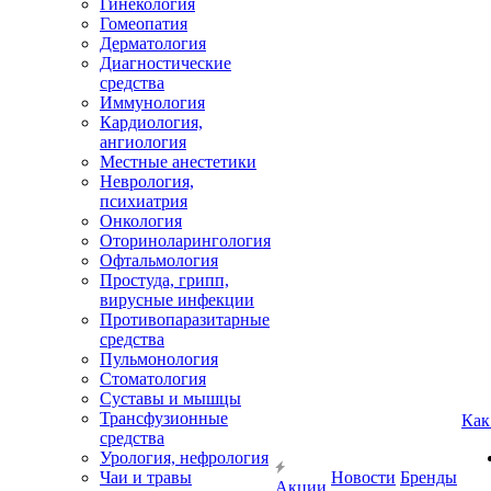
Гинекология
Гомеопатия
Дерматология
Диагностические
средства
Иммунология
Кардиология,
ангиология
Местные анестетики
Неврология,
психиатрия
Онкология
Оториноларингология
Офтальмология
Простуда, грипп,
вирусные инфекции
Противопаразитарные
средства
Пульмонология
Стоматология
Суставы и мышцы
Трансфузионные
Как
средства
Урология, нефрология
Чаи и травы
Новости
Бренды
Акции