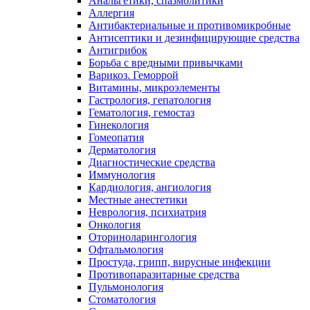
Анальгетики, спазмолитики
Аллергия
Антибактериальные и противомикробные
Антисептики и дезинфицирующие средства
Антигрибок
Борьба с вредными привычками
Варикоз. Геморрой
Витамины, микроэлементы
Гастрология, гепатология
Гематология, гемостаз
Гинекология
Гомеопатия
Дерматология
Диагностические средства
Иммунология
Кардиология, ангиология
Местные анестетики
Неврология, психиатрия
Онкология
Оториноларингология
Офтальмология
Простуда, грипп, вирусные инфекции
Противопаразитарные средства
Пульмонология
Стоматология