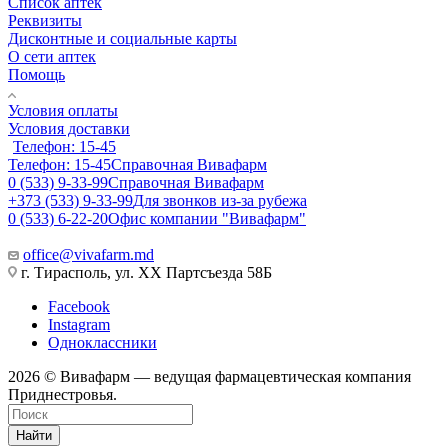
Список аптек
Реквизиты
Дисконтные и социальные карты
О сети аптек
Помощь
Условия оплаты
Условия доставки
Телефон: 15-45
Телефон: 15-45
Справочная Вивафарм
0 (533) 9-33-99
Справочная Вивафарм
+373 (533) 9-33-99
Для звонков из-за рубежа
0 (533) 6-22-20
Офис компании "Вивафарм"
office@vivafarm.md
г. Тирасполь, ул. ХХ Партсъезда 58Б
Facebook
Instagram
Одноклассники
2026 © Вивафарм — ведущая фармацевтическая компания
Приднестровья.
Найти