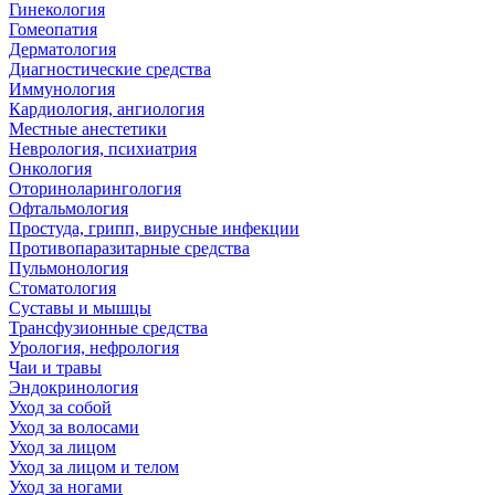
Гинекология
Гомеопатия
Дерматология
Диагностические средства
Иммунология
Кардиология, ангиология
Местные анестетики
Неврология, психиатрия
Онкология
Оториноларингология
Офтальмология
Простуда, грипп, вирусные инфекции
Противопаразитарные средства
Пульмонология
Стоматология
Суставы и мышцы
Трансфузионные средства
Урология, нефрология
Чаи и травы
Эндокринология
Уход за собой
Уход за волосами
Уход за лицом
Уход за лицом и телом
Уход за ногами