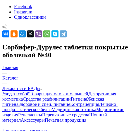
Facebook
Instagram
Одноклассники
Сорбифер-Дурулес таблетки покрытые
оболочкой №40
Главная
—
Каталог
—
Лекарства и БАДы
Уход за собой
Товары для мамы и малышей
Декоративная
косметика
Средства реабилитации
Гигиена
Женская
гигиена
Здоровое и спец. питание
Контрацепция
Лечебно-
профилактическое белье
Медицинская техника
Медицинские
изделия
Репелленты
Перевязочные средства
Шовный
материал
Аксессуары
Печатная продукция
—
Гематология, гемостаз