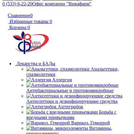
0 (533) 6-22-20
Офис компании "Вивафарм"
Сравнение
0
Избранные товары
0
Корзина
0
Лекарства и БАДы
Анальгетики,
спазмолитики
Аллергия
Антибактериальные и противомикробные
Антисептики и дезинфицирующие средства
Антигрибок
Борьба с
вредными привычками
Варикоз. Геморрой
Витамины,
микроэлементы