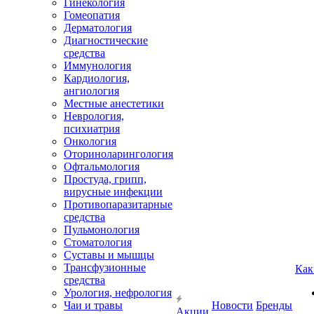
Гинекология
Гомеопатия
Дерматология
Диагностические
средства
Иммунология
Кардиология,
ангиология
Местные анестетики
Неврология,
психиатрия
Онкология
Оториноларингология
Офтальмология
Простуда, грипп,
вирусные инфекции
Противопаразитарные
средства
Пульмонология
Стоматология
Суставы и мышцы
Трансфузионные
Как
средства
Урология, нефрология
Чаи и травы
Новости
Бренды
Акции