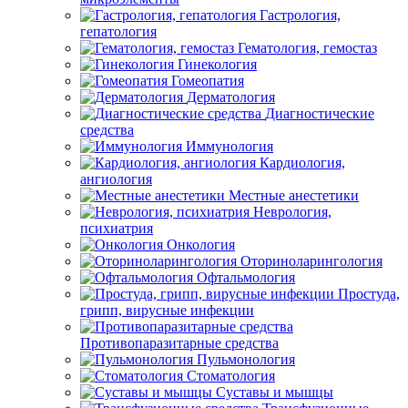
Гастрология,
гепатология
Гематология, гемостаз
Гинекология
Гомеопатия
Дерматология
Диагностические
средства
Иммунология
Кардиология,
ангиология
Местные анестетики
Неврология,
психиатрия
Онкология
Оториноларингология
Офтальмология
Простуда,
грипп, вирусные инфекции
Противопаразитарные средства
Пульмонология
Стоматология
Суставы и мышцы