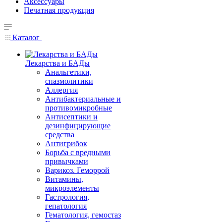
Аксессуары
Печатная продукция
Каталог
Лекарства и БАДы
Анальгетики,
спазмолитики
Аллергия
Антибактериальные и
противомикробные
Антисептики и
дезинфицирующие
средства
Антигрибок
Борьба с вредными
привычками
Варикоз. Геморрой
Витамины,
микроэлементы
Гастрология,
гепатология
Гематология, гемостаз