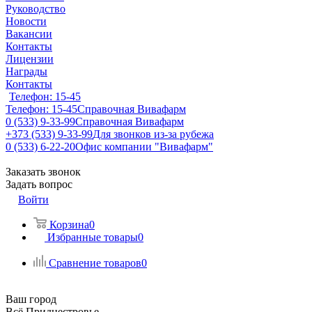
Руководство
Новости
Вакансии
Контакты
Лицензии
Награды
Контакты
Телефон: 15-45
Телефон: 15-45
Справочная Вивафарм
0 (533) 9-33-99
Справочная Вивафарм
+373 (533) 9-33-99
Для звонков из-за рубежа
0 (533) 6-22-20
Офис компании "Вивафарм"
Заказать звонок
Задать вопрос
Войти
Корзина
0
Избранные товары
0
Сравнение товаров
0
Ваш город
Всё Приднестровье