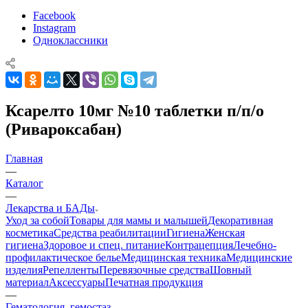
Facebook
Instagram
Одноклассники
Ксарелто 10мг №10 таблетки п/п/о
(Ривароксабан)
Главная
—
Каталог
—
Лекарства и БАДы
Уход за собой
Товары для мамы и малышей
Декоративная
косметика
Средства реабилитации
Гигиена
Женская
гигиена
Здоровое и спец. питание
Контрацепция
Лечебно-
профилактическое белье
Медицинская техника
Медицинские
изделия
Репелленты
Перевязочные средства
Шовный
материал
Аксессуары
Печатная продукция
—
Гематология, гемостаз