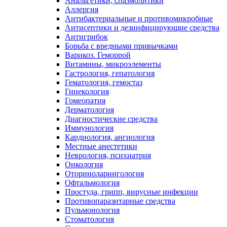
Анальгетики, спазмолитики
Аллергия
Антибактериальные и противомикробные
Антисептики и дезинфицирующие средства
Антигрибок
Борьба с вредными привычками
Варикоз. Геморрой
Витамины, микроэлементы
Гастрология, гепатология
Гематология, гемостаз
Гинекология
Гомеопатия
Дерматология
Диагностические средства
Иммунология
Кардиология, ангиология
Местные анестетики
Неврология, психиатрия
Онкология
Оториноларингология
Офтальмология
Простуда, грипп, вирусные инфекции
Противопаразитарные средства
Пульмонология
Стоматология