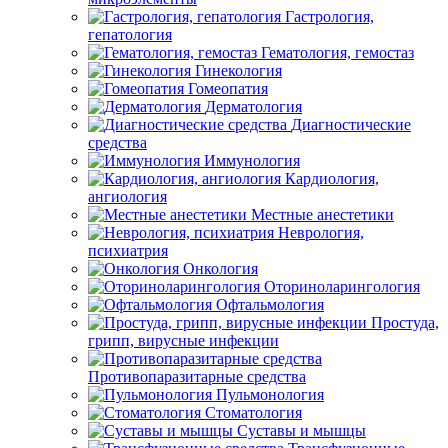
Гастрология,
гепатология
Гематология, гемостаз
Гинекология
Гомеопатия
Дерматология
Диагностические
средства
Иммунология
Кардиология,
ангиология
Местные анестетики
Неврология,
психиатрия
Онкология
Оториноларингология
Офтальмология
Простуда,
грипп, вирусные инфекции
Противопаразитарные средства
Пульмонология
Стоматология
Суставы и мышцы