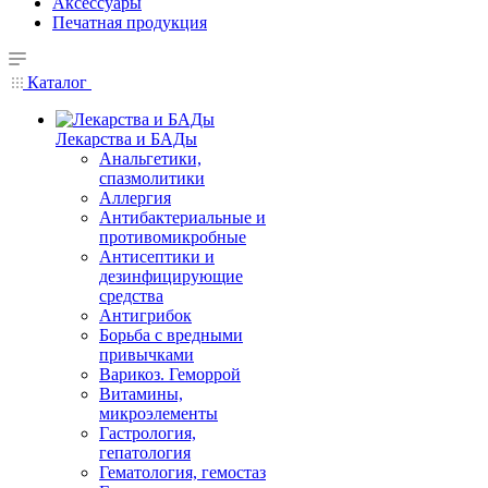
Аксессуары
Печатная продукция
Каталог
Лекарства и БАДы
Анальгетики,
спазмолитики
Аллергия
Антибактериальные и
противомикробные
Антисептики и
дезинфицирующие
средства
Антигрибок
Борьба с вредными
привычками
Варикоз. Геморрой
Витамины,
микроэлементы
Гастрология,
гепатология
Гематология, гемостаз