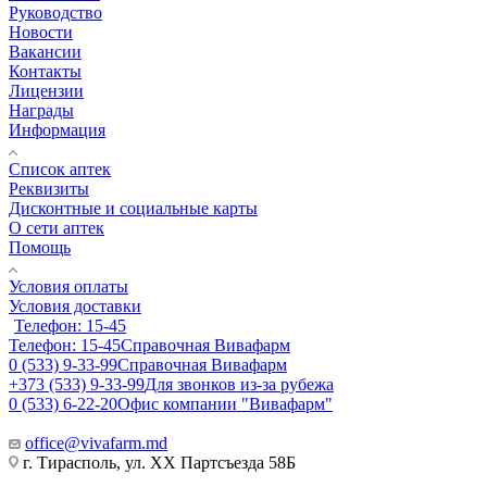
Руководство
Новости
Вакансии
Контакты
Лицензии
Награды
Информация
Список аптек
Реквизиты
Дисконтные и социальные карты
О сети аптек
Помощь
Условия оплаты
Условия доставки
Телефон: 15-45
Телефон: 15-45
Справочная Вивафарм
0 (533) 9-33-99
Справочная Вивафарм
+373 (533) 9-33-99
Для звонков из-за рубежа
0 (533) 6-22-20
Офис компании "Вивафарм"
office@vivafarm.md
г. Тирасполь, ул. ХХ Партсъезда 58Б