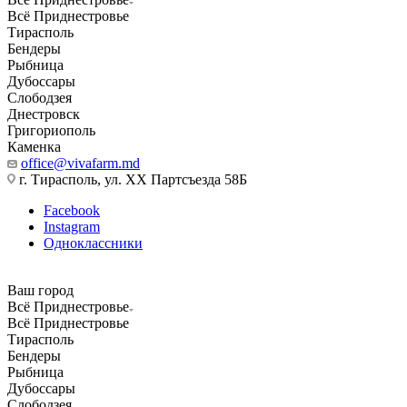
Всё Приднестровье
Тирасполь
Бендеры
Рыбница
Дубоссары
Слободзея
Днестровск
Григориополь
Каменка
office@vivafarm.md
г. Тирасполь, ул. ХХ Партсъезда 58Б
Facebook
Instagram
Одноклассники
Ваш город
Всё Приднестровье
Всё Приднестровье
Тирасполь
Бендеры
Рыбница
Дубоссары
Слободзея