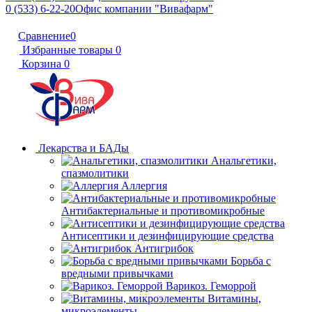
0 (533) 6-22-20
Офис компании "Вивафарм"
Сравнение
0
Избранные товары
0
Корзина
0
Лекарства и БАДы
Анальгетики,
спазмолитики
Аллергия
Антибактериальные и противомикробные
Антисептики и дезинфицирующие средства
Антигрибок
Борьба с
вредными привычками
Варикоз. Геморрой
Витамины,
микроэлементы