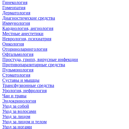
Гинекология
Гомеопатия
Дерматология
Диагностические средства
Иммунология
Кардиология, ангиология
Местные анестетики
Неврология, психиатрия
Онкология
Оториноларингология
Офтальмология
Простуда, грипп, вирусные инфекции
Противопаразитарные средства
Пульмонология
Стоматология
Суставы и мышцы
Трансфузионные средства
Урология, нефрология
Чаи и травы
Эндокринология
Уход за собой
Уход за волосами
Уход за лицом
Уход за лицом и телом
Уход за ногами