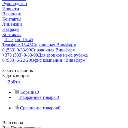
Руководство
Новости
Вакансии
Контакты
Лицензии
Награды
Контакты
Телефон: 15-45
Телефон: 15-45
Справочная Вивафарм
0 (533) 9-33-99
Справочная Вивафарм
+373 (533) 9-33-99
Для звонков из-за рубежа
0 (533) 6-22-20
Офис компании "Вивафарм"
Заказать звонок
Задать вопрос
Войти
Корзина
0
Избранные товары
0
Сравнение товаров
0
Ваш город
Всё Приднестровье