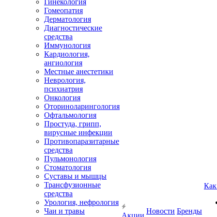
Гинекология
Гомеопатия
Дерматология
Диагностические
средства
Иммунология
Кардиология,
ангиология
Местные анестетики
Неврология,
психиатрия
Онкология
Оториноларингология
Офтальмология
Простуда, грипп,
вирусные инфекции
Противопаразитарные
средства
Пульмонология
Стоматология
Суставы и мышцы
Трансфузионные
Как
средства
Урология, нефрология
Чаи и травы
Новости
Бренды
Акции