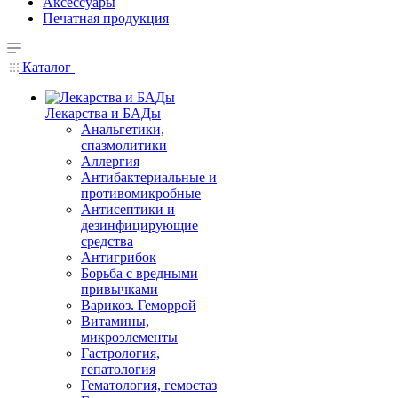
Аксессуары
Печатная продукция
Каталог
Лекарства и БАДы
Анальгетики,
спазмолитики
Аллергия
Антибактериальные и
противомикробные
Антисептики и
дезинфицирующие
средства
Антигрибок
Борьба с вредными
привычками
Варикоз. Геморрой
Витамины,
микроэлементы
Гастрология,
гепатология
Гематология, гемостаз