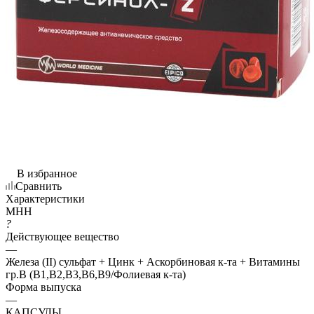
В избранное
Сравнить
Характеристики
МНН
?
Действующее вещество
—
Железа (II) сульфат + Цинк + Аскорбиновая к-та + Витамины
гр.В (В1,В2,В3,В6,В9/Фолиевая к-та)
Форма выпуска
—
КАПСУЛЫ