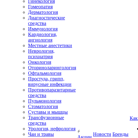
Гинекология
Гомеопатия
Дерматология
Диагностические
средства
Иммунология
Кардиология,
ангиология
Местные анестетики
Неврология,
психиатрия
Онкология
Оториноларингология
Офтальмология
Простуда, грипп,
вирусные инфекции
Противопаразитарные
средства
Пульмонология
Стоматология
Суставы и мышцы
Трансфузионные
Как
средства
Урология, нефрология
Чаи и травы
Новости
Бренды
Акции