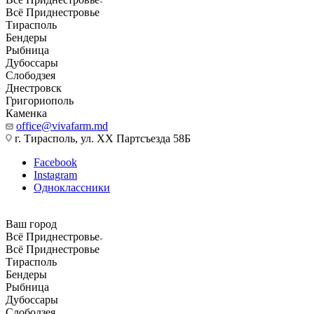
Всё Приднестровье
Тирасполь
Бендеры
Рыбница
Дубоссары
Слободзея
Днестровск
Григориополь
Каменка
office@vivafarm.md
г. Тирасполь, ул. ХХ Партсъезда 58Б
Facebook
Instagram
Одноклассники
Ваш город
Всё Приднестровье
Всё Приднестровье
Тирасполь
Бендеры
Рыбница
Дубоссары
Слободзея