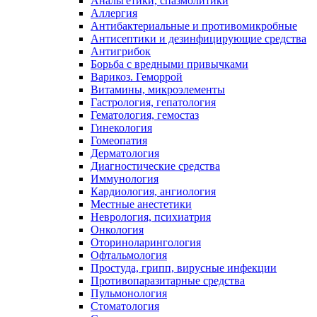
Анальгетики, спазмолитики
Аллергия
Антибактериальные и противомикробные
Антисептики и дезинфицирующие средства
Антигрибок
Борьба с вредными привычками
Варикоз. Геморрой
Витамины, микроэлементы
Гастрология, гепатология
Гематология, гемостаз
Гинекология
Гомеопатия
Дерматология
Диагностические средства
Иммунология
Кардиология, ангиология
Местные анестетики
Неврология, психиатрия
Онкология
Оториноларингология
Офтальмология
Простуда, грипп, вирусные инфекции
Противопаразитарные средства
Пульмонология
Стоматология