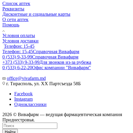
Список аптек
Реквизиты
Дисконтные и социальные карты
О сети аптек
Помощь
Условия оплаты
Условия доставки
Телефон: 15-45
Телефон: 15-45
Справочная Вивафарм
0 (533) 9-33-99
Справочная Вивафарм
+373 (533) 9-33-99
Для звонков из-за рубежа
0 (533) 6-22-20
Офис компании "Вивафарм"
office@vivafarm.md
г. Тирасполь, ул. ХХ Партсъезда 58Б
Facebook
Instagram
Одноклассники
2026 © Вивафарм — ведущая фармацевтическая компания
Приднестровья.
Найти