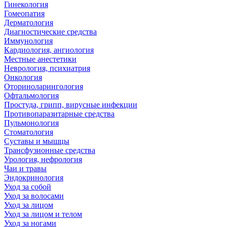
Гинекология
Гомеопатия
Дерматология
Диагностические средства
Иммунология
Кардиология, ангиология
Местные анестетики
Неврология, психиатрия
Онкология
Оториноларингология
Офтальмология
Простуда, грипп, вирусные инфекции
Противопаразитарные средства
Пульмонология
Стоматология
Суставы и мышцы
Трансфузионные средства
Урология, нефрология
Чаи и травы
Эндокринология
Уход за собой
Уход за волосами
Уход за лицом
Уход за лицом и телом
Уход за ногами