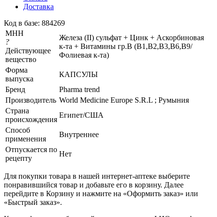
Доставка
Код в базе: 884269
МНН
Железа (II) сульфат + Цинк + Аскорбиновая
?
к-та + Витамины гр.В (В1,В2,В3,В6,В9/
Действующее
Фолиевая к-та)
вещество
Форма
КАПСУЛЫ
выпуска
Бренд
Pharma trend
Производитель
World Medicine Europe S.R.L ; Румыния
Страна
Египет/США
происхождения
Способ
Внутреннее
применения
Отпускается по
Нет
рецепту
Для покупки товара в нашей интернет-аптеке выберите
понравившийся товар и добавьте его в корзину. Далее
перейдите в Корзину и нажмите на «Оформить заказ» или
«Быстрый заказ».