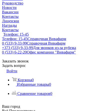
Руководство
Новости
Вакансии
Контакты
Лицензии
Награды
Контакты
Телефон: 15-45
Телефон: 15-45
Справочная Вивафарм
0 (533) 9-33-99
Справочная Вивафарм
+373 (533) 9-33-99
Для звонков из-за рубежа
0 (533) 6-22-20
Офис компании "Вивафарм"
Заказать звонок
Задать вопрос
Войти
Корзина
0
Избранные товары
0
Сравнение товаров
0
Ваш город
Всё Приднестровье