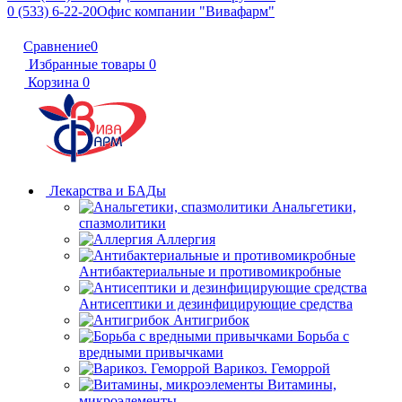
0 (533) 6-22-20
Офис компании "Вивафарм"
Сравнение
0
Избранные товары
0
Корзина
0
Лекарства и БАДы
Анальгетики,
спазмолитики
Аллергия
Антибактериальные и противомикробные
Антисептики и дезинфицирующие средства
Антигрибок
Борьба с
вредными привычками
Варикоз. Геморрой
Витамины,
микроэлементы