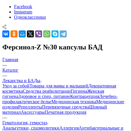
Facebook
Instagram
Одноклассники
Ферсинол-Z №30 капсулы БАД
Главная
—
Каталог
—
Лекарства и БАДы
Уход за собой
Товары для мамы и малышей
Декоративная
косметика
Средства реабилитации
Гигиена
Женская
гигиена
Здоровое и спец. питание
Контрацепция
Лечебно-
профилактическое белье
Медицинская техника
Медицинские
изделия
Репелленты
Перевязочные средства
Шовный
материал
Аксессуары
Печатная продукция
—
Гематология, гемостаз
Анальгетики, спазмолитики
Аллергия
Антибактериальные и