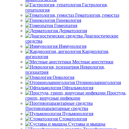
Гастрология,
гепатология
Гематология, гемостаз
Гинекология
Гомеопатия
Дерматология
Диагностические
средства
Иммунология
Кардиология,
ангиология
Местные анестетики
Неврология,
психиатрия
Онкология
Оториноларингология
Офтальмология
Простуда,
грипп, вирусные инфекции
Противопаразитарные средства
Пульмонология
Стоматология
Суставы и мышцы