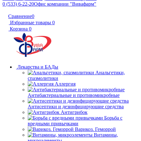
0 (533) 6-22-20
Офис компании "Вивафарм"
Сравнение
0
Избранные товары
0
Корзина
0
Лекарства и БАДы
Анальгетики,
спазмолитики
Аллергия
Антибактериальные и противомикробные
Антисептики и дезинфицирующие средства
Антигрибок
Борьба с
вредными привычками
Варикоз. Геморрой
Витамины,
микроэлементы