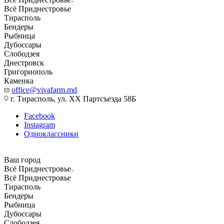
Всё Приднестровье
Тирасполь
Бендеры
Рыбница
Дубоссары
Слободзея
Днестровск
Григориополь
Каменка
office@vivafarm.md
г. Тирасполь, ул. ХХ Партсъезда 58Б
Facebook
Instagram
Одноклассники
Ваш город
Всё Приднестровье
Всё Приднестровье
Тирасполь
Бендеры
Рыбница
Дубоссары
Слободзея