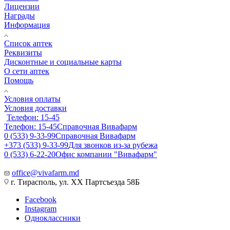
Лицензии
Награды
Информация
Список аптек
Реквизиты
Дисконтные и социальные карты
О сети аптек
Помощь
Условия оплаты
Условия доставки
Телефон: 15-45
Телефон: 15-45
Справочная Вивафарм
0 (533) 9-33-99
Справочная Вивафарм
+373 (533) 9-33-99
Для звонков из-за рубежа
0 (533) 6-22-20
Офис компании "Вивафарм"
office@vivafarm.md
г. Тирасполь, ул. ХХ Партсъезда 58Б
Facebook
Instagram
Одноклассники