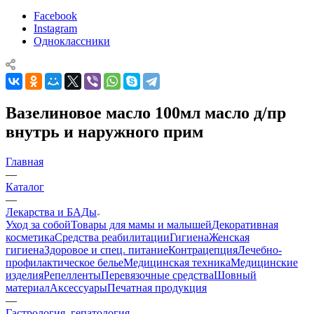
Facebook
Instagram
Одноклассники
Вазелиновое масло 100мл масло д/пр
внутрь и наружного прим
Главная
—
Каталог
—
Лекарства и БАДы
Уход за собой
Товары для мамы и малышей
Декоративная
косметика
Средства реабилитации
Гигиена
Женская
гигиена
Здоровое и спец. питание
Контрацепция
Лечебно-
профилактическое белье
Медицинская техника
Медицинские
изделия
Репелленты
Перевязочные средства
Шовный
материал
Аксессуары
Печатная продукция
—
Гастрология, гепатология