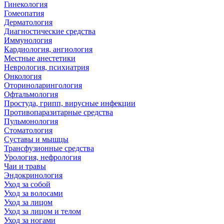
Гинекология
Гомеопатия
Дерматология
Диагностические средства
Иммунология
Кардиология, ангиология
Местные анестетики
Неврология, психиатрия
Онкология
Оториноларингология
Офтальмология
Простуда, грипп, вирусные инфекции
Противопаразитарные средства
Пульмонология
Стоматология
Суставы и мышцы
Трансфузионные средства
Урология, нефрология
Чаи и травы
Эндокринология
Уход за собой
Уход за волосами
Уход за лицом
Уход за лицом и телом
Уход за ногами