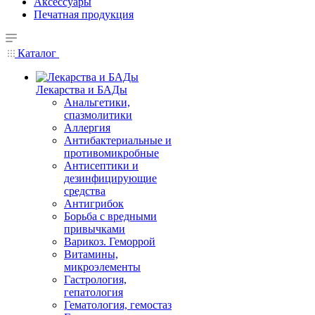
Аксессуары
Печатная продукция
Каталог
Лекарства и БАДы
Анальгетики,
спазмолитики
Аллергия
Антибактериальные и
противомикробные
Антисептики и
дезинфицирующие
средства
Антигрибок
Борьба с вредными
привычками
Варикоз. Геморрой
Витамины,
микроэлементы
Гастрология,
гепатология
Гематология, гемостаз