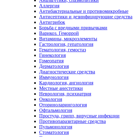
Анальгетики, спазмолитики
Аллергия
Антибактериальные и противомикробные
Антисептики и дезинфицирующие средства
Антигрибок
Борьба с вредными привычками
Варикоз. Геморрой
Витамины, микроэлементы
Гастрология, гепатология
Гематология, гемостаз
Гинекология
Гомеопатия
Дерматология
Диагностические средства
Иммунология
Кардиология, ангиология
Местные анестетики
Неврология, психиатрия
Онкология
Оториноларингология
Офтальмология
Простуда, грипп, вирусные инфекции
Противопаразитарные средства
Пульмонология
Стоматология