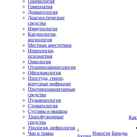
Гинекология
Гомеопатия
Дерматология
Диагностические
средства
Иммунология
Кардиология,
ангиология
Местные анестетики
Неврология,
психиатрия
Онкология
Оториноларингология
Офтальмология
Простуда, грипп,
вирусные инфекции
Противопаразитарные
средства
Пульмонология
Стоматология
Суставы и мышцы
Трансфузионные
Как
средства
Урология, нефрология
Чаи и травы
Новости
Бренды
Акции