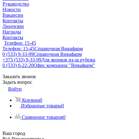
Руководство
Новости
Вакансии
Контакты
Лицензии
Награды
Контакты
Телефон: 15-45
Телефон: 15-45
Справочная Вивафарм
0 (533) 9-33-99
Справочная Вивафарм
+373 (533) 9-33-99
Для звонков из-за рубежа
0 (533) 6-22-20
Офис компании "Вивафарм"
Заказать звонок
Задать вопрос
Войти
Корзина
0
Избранные товары
0
Сравнение товаров
0
Ваш город
Всё Приднестровье