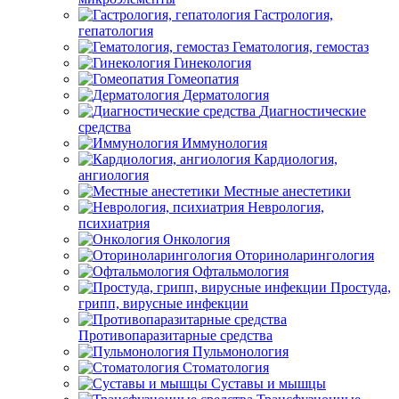
Гастрология,
гепатология
Гематология, гемостаз
Гинекология
Гомеопатия
Дерматология
Диагностические
средства
Иммунология
Кардиология,
ангиология
Местные анестетики
Неврология,
психиатрия
Онкология
Оториноларингология
Офтальмология
Простуда,
грипп, вирусные инфекции
Противопаразитарные средства
Пульмонология
Стоматология
Суставы и мышцы