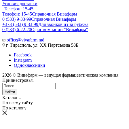
Условия доставки
Телефон: 15-45
Телефон: 15-45
Справочная Вивафарм
0 (533) 9-33-99
Справочная Вивафарм
+373 (533) 9-33-99
Для звонков из-за рубежа
0 (533) 6-22-20
Офис компании "Вивафарм"
office@vivafarm.md
г. Тирасполь, ул. ХХ Партсъезда 58Б
Facebook
Instagram
Одноклассники
2026 © Вивафарм — ведущая фармацевтическая компания
Приднестровья.
Найти
Каталог
По всему сайту
По каталогу