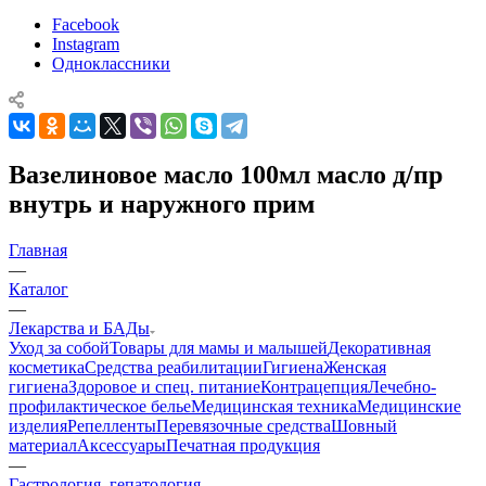
Facebook
Instagram
Одноклассники
Вазелиновое масло 100мл масло д/пр
внутрь и наружного прим
Главная
—
Каталог
—
Лекарства и БАДы
Уход за собой
Товары для мамы и малышей
Декоративная
косметика
Средства реабилитации
Гигиена
Женская
гигиена
Здоровое и спец. питание
Контрацепция
Лечебно-
профилактическое белье
Медицинская техника
Медицинские
изделия
Репелленты
Перевязочные средства
Шовный
материал
Аксессуары
Печатная продукция
—
Гастрология, гепатология