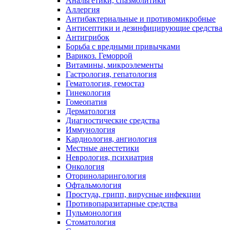
Анальгетики, спазмолитики
Аллергия
Антибактериальные и противомикробные
Антисептики и дезинфицирующие средства
Антигрибок
Борьба с вредными привычками
Варикоз. Геморрой
Витамины, микроэлементы
Гастрология, гепатология
Гематология, гемостаз
Гинекология
Гомеопатия
Дерматология
Диагностические средства
Иммунология
Кардиология, ангиология
Местные анестетики
Неврология, психиатрия
Онкология
Оториноларингология
Офтальмология
Простуда, грипп, вирусные инфекции
Противопаразитарные средства
Пульмонология
Стоматология