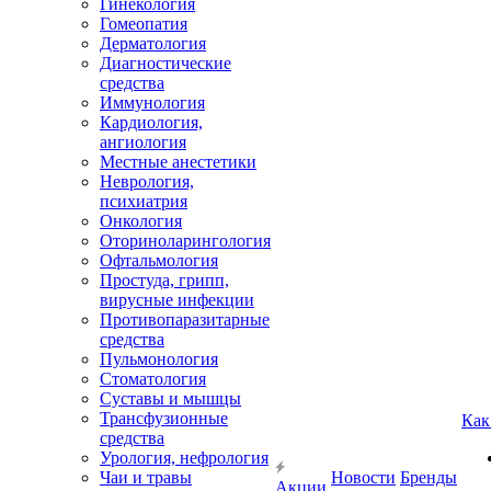
Гинекология
Гомеопатия
Дерматология
Диагностические
средства
Иммунология
Кардиология,
ангиология
Местные анестетики
Неврология,
психиатрия
Онкология
Оториноларингология
Офтальмология
Простуда, грипп,
вирусные инфекции
Противопаразитарные
средства
Пульмонология
Стоматология
Суставы и мышцы
Трансфузионные
Как
средства
Урология, нефрология
Чаи и травы
Новости
Бренды
Акции