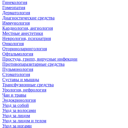
Гинекология
Гомеопатия
Дерматология
Диагностические средства
Иммунология
Кардиология, ангиология
Местные анестетики
Неврология, психиатрия
Онкология
Оториноларингология
Офтальмология
Простуда, грипп, вирусные инфекции
Противопаразитарные средства
Пульмонология
Стоматология
Суставы и мышцы
Трансфузионные средства
Урология, нефрология
Чаи и травы
Эндокринология
Уход за собой
Уход за волосами
Уход за лицом
Уход за лицом и телом
Уход за ногами