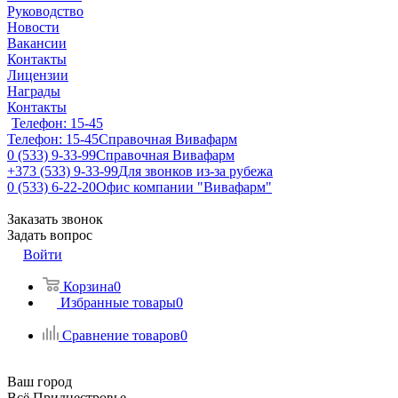
Руководство
Новости
Вакансии
Контакты
Лицензии
Награды
Контакты
Телефон: 15-45
Телефон: 15-45
Справочная Вивафарм
0 (533) 9-33-99
Справочная Вивафарм
+373 (533) 9-33-99
Для звонков из-за рубежа
0 (533) 6-22-20
Офис компании "Вивафарм"
Заказать звонок
Задать вопрос
Войти
Корзина
0
Избранные товары
0
Сравнение товаров
0
Ваш город
Всё Приднестровье