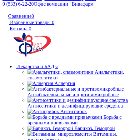
0 (533) 6-22-20
Офис компании "Вивафарм"
Сравнение
0
Избранные товары
0
Корзина
0
Лекарства и БАДы
Анальгетики,
спазмолитики
Аллергия
Антибактериальные и противомикробные
Антисептики и дезинфицирующие средства
Антигрибок
Борьба с
вредными привычками
Варикоз. Геморрой
Витамины,
микроэлементы