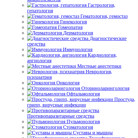
Гастрология,
гепатология
Гематология, гемостаз
Гинекология
Гомеопатия
Дерматология
Диагностические
средства
Иммунология
Кардиология,
ангиология
Местные анестетики
Неврология,
психиатрия
Онкология
Оториноларингология
Офтальмология
Простуда,
грипп, вирусные инфекции
Противопаразитарные средства
Пульмонология
Стоматология
Суставы и мышцы