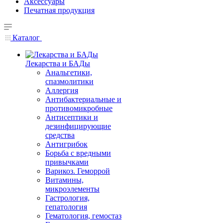
Аксессуары
Печатная продукция
Каталог
Лекарства и БАДы
Анальгетики,
спазмолитики
Аллергия
Антибактериальные и
противомикробные
Антисептики и
дезинфицирующие
средства
Антигрибок
Борьба с вредными
привычками
Варикоз. Геморрой
Витамины,
микроэлементы
Гастрология,
гепатология
Гематология, гемостаз