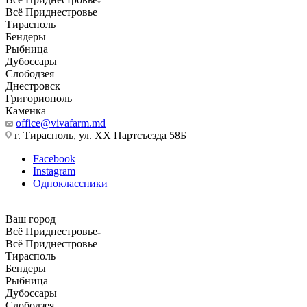
Всё Приднестровье
Тирасполь
Бендеры
Рыбница
Дубоссары
Слободзея
Днестровск
Григориополь
Каменка
office@vivafarm.md
г. Тирасполь, ул. ХХ Партсъезда 58Б
Facebook
Instagram
Одноклассники
Ваш город
Всё Приднестровье
Всё Приднестровье
Тирасполь
Бендеры
Рыбница
Дубоссары
Слободзея