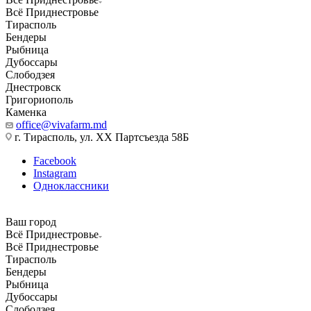
Всё Приднестровье
Тирасполь
Бендеры
Рыбница
Дубоссары
Слободзея
Днестровск
Григориополь
Каменка
office@vivafarm.md
г. Тирасполь, ул. ХХ Партсъезда 58Б
Facebook
Instagram
Одноклассники
Ваш город
Всё Приднестровье
Всё Приднестровье
Тирасполь
Бендеры
Рыбница
Дубоссары
Слободзея