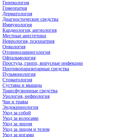
Гинекология
Гомеопатия
Дерматология
Диагностические средства
Иммунология
Кардиология, ангиология
Местные анестетики
Неврология, психиатрия
Онкология
Оториноларингология
Офтальмология
Простуда, грипп, вирусные инфекции
Противопаразитарные средства
Пульмонология
Стоматология
Суставы и мышцы
Трансфузионные средства
Урология, нефрология
Чаи и травы
Эндокринология
Уход за собой
Уход за волосами
Уход за лицом
Уход за лицом и телом
Уход за ногами