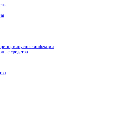
ства
ия
 грипп, вирусные инфекции
рные средства
тва