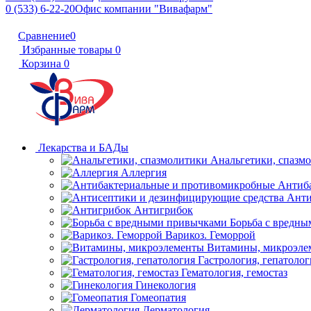
0 (533) 6-22-20
Офис компании "Вивафарм"
Сравнение
0
Избранные товары
0
Корзина
0
Лекарства и БАДы
Анальгетики, спазм
Аллергия
Антиб
Анти
Антигрибок
Борьба с вредн
Варикоз. Геморрой
Витамины, микроэле
Гастрология, гепатолог
Гематология, гемостаз
Гинекология
Гомеопатия
Дерматология