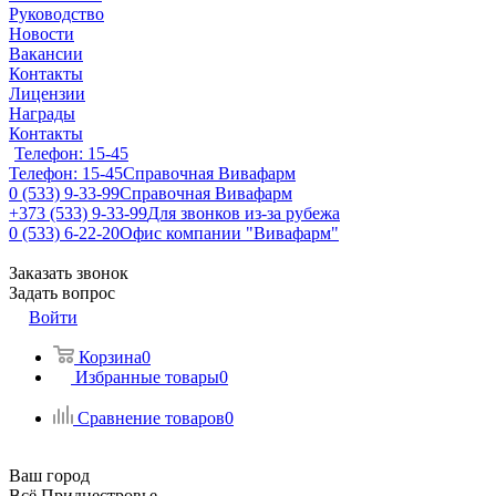
Руководство
Новости
Вакансии
Контакты
Лицензии
Награды
Контакты
Телефон: 15-45
Телефон: 15-45
Справочная Вивафарм
0 (533) 9-33-99
Справочная Вивафарм
+373 (533) 9-33-99
Для звонков из-за рубежа
0 (533) 6-22-20
Офис компании "Вивафарм"
Заказать звонок
Задать вопрос
Войти
Корзина
0
Избранные товары
0
Сравнение товаров
0
Ваш город
Всё Приднестровье