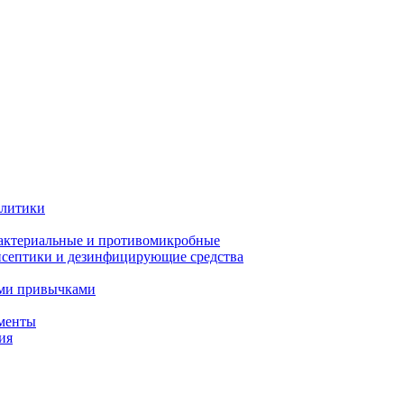
олитики
актериальные и противомикробные
септики и дезинфицирующие средства
ыми привычками
менты
ия