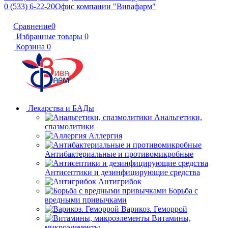
0 (533) 6-22-20
Офис компании "Вивафарм"
Сравнение
0
Избранные товары
0
Корзина
0
Лекарства и БАДы
Анальгетики,
спазмолитики
Аллергия
Антибактериальные и противомикробные
Антисептики и дезинфицирующие средства
Антигрибок
Борьба с
вредными привычками
Варикоз. Геморрой
Витамины,
микроэлементы