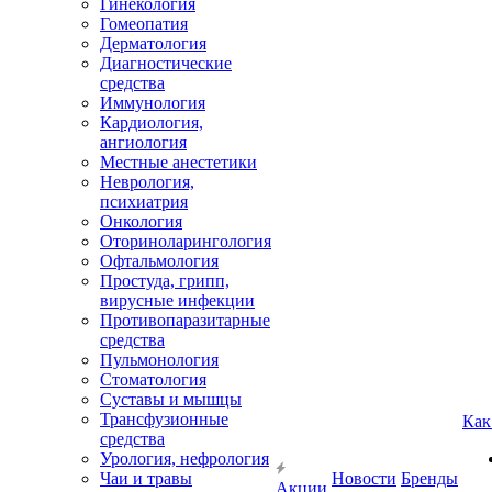
Гинекология
Гомеопатия
Дерматология
Диагностические
средства
Иммунология
Кардиология,
ангиология
Местные анестетики
Неврология,
психиатрия
Онкология
Оториноларингология
Офтальмология
Простуда, грипп,
вирусные инфекции
Противопаразитарные
средства
Пульмонология
Стоматология
Суставы и мышцы
Трансфузионные
Как
средства
Урология, нефрология
Чаи и травы
Новости
Бренды
Акции