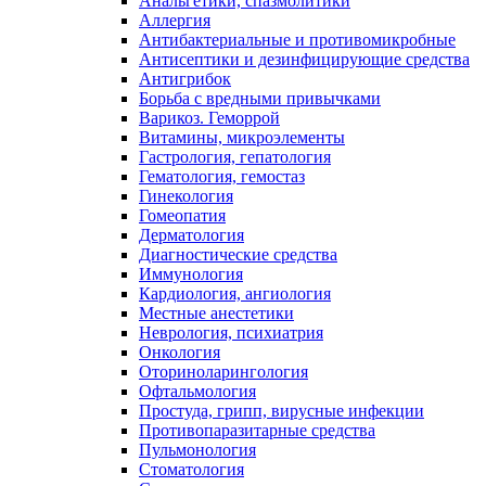
Анальгетики, спазмолитики
Аллергия
Антибактериальные и противомикробные
Антисептики и дезинфицирующие средства
Антигрибок
Борьба с вредными привычками
Варикоз. Геморрой
Витамины, микроэлементы
Гастрология, гепатология
Гематология, гемостаз
Гинекология
Гомеопатия
Дерматология
Диагностические средства
Иммунология
Кардиология, ангиология
Местные анестетики
Неврология, психиатрия
Онкология
Оториноларингология
Офтальмология
Простуда, грипп, вирусные инфекции
Противопаразитарные средства
Пульмонология
Стоматология