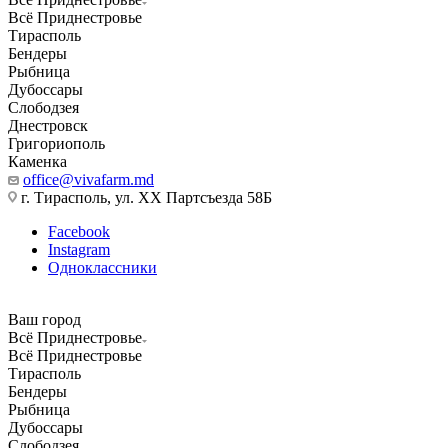
Всё Приднестровье
Тирасполь
Бендеры
Рыбница
Дубоссары
Слободзея
Днестровск
Григориополь
Каменка
office@vivafarm.md
г. Тирасполь, ул. ХХ Партсъезда 58Б
Facebook
Instagram
Одноклассники
Ваш город
Всё Приднестровье
Всё Приднестровье
Тирасполь
Бендеры
Рыбница
Дубоссары
Слободзея