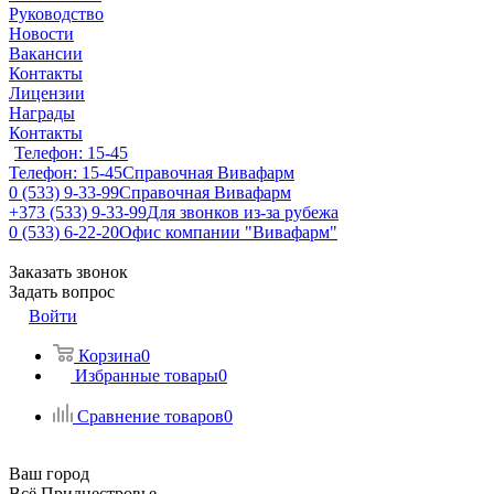
Руководство
Новости
Вакансии
Контакты
Лицензии
Награды
Контакты
Телефон: 15-45
Телефон: 15-45
Справочная Вивафарм
0 (533) 9-33-99
Справочная Вивафарм
+373 (533) 9-33-99
Для звонков из-за рубежа
0 (533) 6-22-20
Офис компании "Вивафарм"
Заказать звонок
Задать вопрос
Войти
Корзина
0
Избранные товары
0
Сравнение товаров
0
Ваш город
Всё Приднестровье