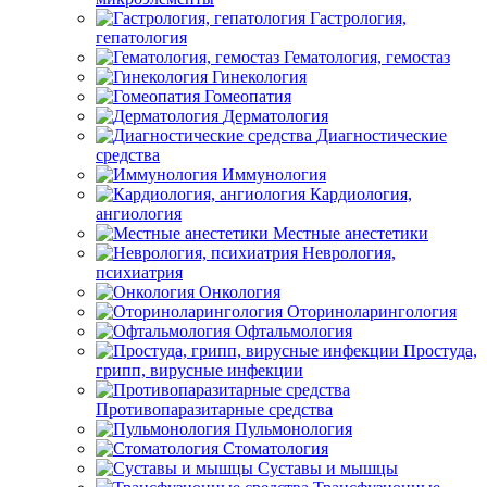
Гастрология,
гепатология
Гематология, гемостаз
Гинекология
Гомеопатия
Дерматология
Диагностические
средства
Иммунология
Кардиология,
ангиология
Местные анестетики
Неврология,
психиатрия
Онкология
Оториноларингология
Офтальмология
Простуда,
грипп, вирусные инфекции
Противопаразитарные средства
Пульмонология
Стоматология
Суставы и мышцы