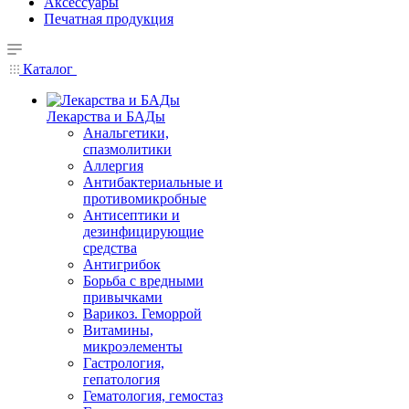
Аксессуары
Печатная продукция
Каталог
Лекарства и БАДы
Анальгетики,
спазмолитики
Аллергия
Антибактериальные и
противомикробные
Антисептики и
дезинфицирующие
средства
Антигрибок
Борьба с вредными
привычками
Варикоз. Геморрой
Витамины,
микроэлементы
Гастрология,
гепатология
Гематология, гемостаз