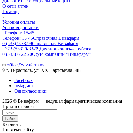
Дисконтные и социальные карты
О сети аптек
Помощь
Условия оплаты
Условия доставки
Телефон: 15-45
Телефон: 15-45
Справочная Вивафарм
0 (533) 9-33-99
Справочная Вивафарм
+373 (533) 9-33-99
Для звонков из-за рубежа
0 (533) 6-22-20
Офис компании "Вивафарм"
office@vivafarm.md
г. Тирасполь, ул. ХХ Партсъезда 58Б
Facebook
Instagram
Одноклассники
2026 © Вивафарм — ведущая фармацевтическая компания
Приднестровья.
Найти
Каталог
По всему сайту