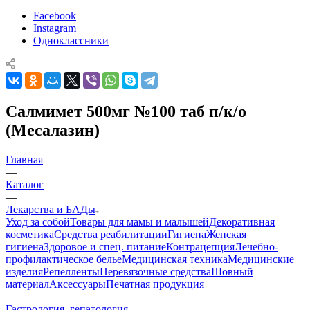
Facebook
Instagram
Одноклассники
Салмимет 500мг №100 таб п/к/о
(Месалазин)
Главная
—
Каталог
—
Лекарства и БАДы
Уход за собой
Товары для мамы и малышей
Декоративная
косметика
Средства реабилитации
Гигиена
Женская
гигиена
Здоровое и спец. питание
Контрацепция
Лечебно-
профилактическое белье
Медицинская техника
Медицинские
изделия
Репелленты
Перевязочные средства
Шовный
материал
Аксессуары
Печатная продукция
—
Гастрология, гепатология