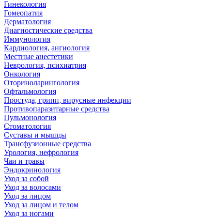
Гинекология
Гомеопатия
Дерматология
Диагностические средства
Иммунология
Кардиология, ангиология
Местные анестетики
Неврология, психиатрия
Онкология
Оториноларингология
Офтальмология
Простуда, грипп, вирусные инфекции
Противопаразитарные средства
Пульмонология
Стоматология
Суставы и мышцы
Трансфузионные средства
Урология, нефрология
Чаи и травы
Эндокринология
Уход за собой
Уход за волосами
Уход за лицом
Уход за лицом и телом
Уход за ногами