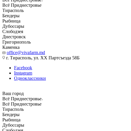
Всё Приднестровье
Тирасполь
Бендеры
Рыбница
Дубоссары
Слободзея
Днестровск
Григориополь
Каменка
office@vivafarm.md
г. Тирасполь, ул. ХХ Партсъезда 58Б
Facebook
Instagram
Одноклассники
Ваш город
Всё Приднестровье
Всё Приднестровье
Тирасполь
Бендеры
Рыбница
Дубоссары
Слободзея