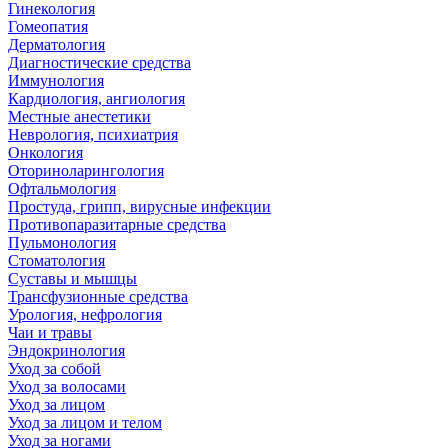
Гинекология
Гомеопатия
Дерматология
Диагностические средства
Иммунология
Кардиология, ангиология
Местные анестетики
Неврология, психиатрия
Онкология
Оториноларингология
Офтальмология
Простуда, грипп, вирусные инфекции
Противопаразитарные средства
Пульмонология
Стоматология
Суставы и мышцы
Трансфузионные средства
Урология, нефрология
Чаи и травы
Эндокринология
Уход за собой
Уход за волосами
Уход за лицом
Уход за лицом и телом
Уход за ногами