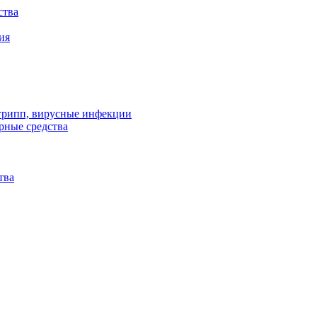
ства
ия
 грипп, вирусные инфекции
рные средства
тва