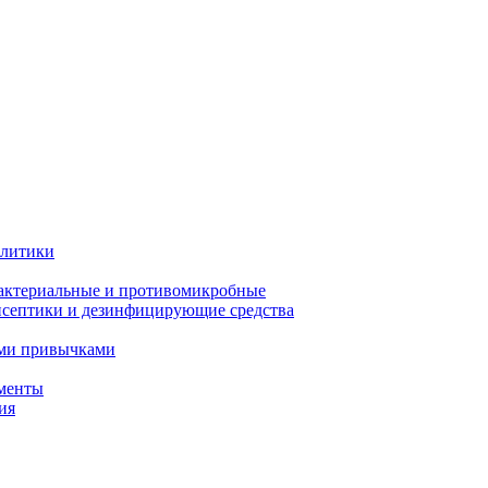
олитики
актериальные и противомикробные
септики и дезинфицирующие средства
ыми привычками
менты
ия