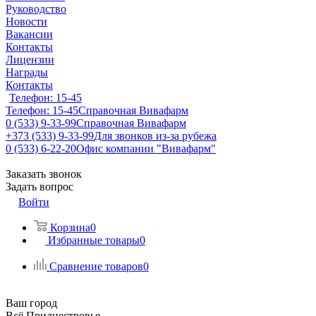
Руководство
Новости
Вакансии
Контакты
Лицензии
Награды
Контакты
Телефон: 15-45
Телефон: 15-45
Справочная Вивафарм
0 (533) 9-33-99
Справочная Вивафарм
+373 (533) 9-33-99
Для звонков из-за рубежа
0 (533) 6-22-20
Офис компании "Вивафарм"
Заказать звонок
Задать вопрос
Войти
Корзина
0
Избранные товары
0
Сравнение товаров
0
Ваш город
Всё Приднестровье