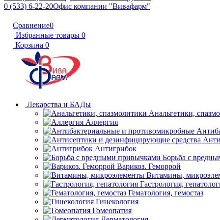
0 (533) 6-22-20
Офис компании "Вивафарм"
Сравнение
0
Избранные товары
0
Корзина
0
Лекарства и БАДы
Анальгетики, спазм
Аллергия
Антиб
Анти
Антигрибок
Борьба с вредн
Варикоз. Геморрой
Витамины, микроэле
Гастрология, гепатолог
Гематология, гемостаз
Гинекология
Гомеопатия
Дерматология