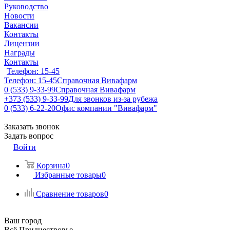
Руководство
Новости
Вакансии
Контакты
Лицензии
Награды
Контакты
Телефон: 15-45
Телефон: 15-45
Справочная Вивафарм
0 (533) 9-33-99
Справочная Вивафарм
+373 (533) 9-33-99
Для звонков из-за рубежа
0 (533) 6-22-20
Офис компании "Вивафарм"
Заказать звонок
Задать вопрос
Войти
Корзина
0
Избранные товары
0
Сравнение товаров
0
Ваш город
Всё Приднестровье