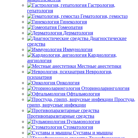
Гастрология,
гепатология
Гематология, гемостаз
Гинекология
Гомеопатия
Дерматология
Диагностические
средства
Иммунология
Кардиология,
ангиология
Местные анестетики
Неврология,
психиатрия
Онкология
Оториноларингология
Офтальмология
Простуда,
грипп, вирусные инфекции
Противопаразитарные средства
Пульмонология
Стоматология
Суставы и мышцы