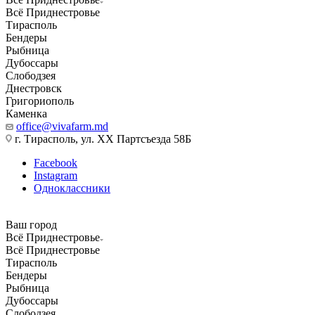
Всё Приднестровье
Тирасполь
Бендеры
Рыбница
Дубоссары
Слободзея
Днестровск
Григориополь
Каменка
office@vivafarm.md
г. Тирасполь, ул. ХХ Партсъезда 58Б
Facebook
Instagram
Одноклассники
Ваш город
Всё Приднестровье
Всё Приднестровье
Тирасполь
Бендеры
Рыбница
Дубоссары
Слободзея