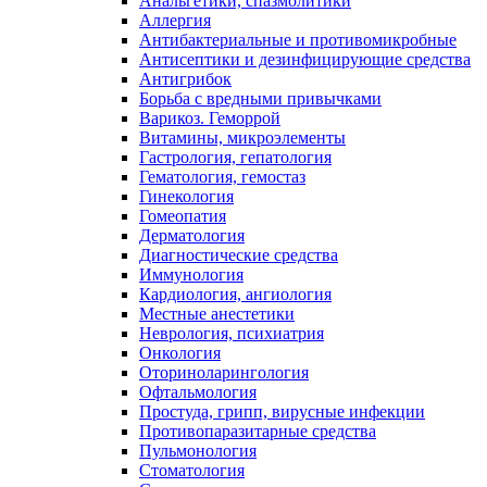
Анальгетики, спазмолитики
Аллергия
Антибактериальные и противомикробные
Антисептики и дезинфицирующие средства
Антигрибок
Борьба с вредными привычками
Варикоз. Геморрой
Витамины, микроэлементы
Гастрология, гепатология
Гематология, гемостаз
Гинекология
Гомеопатия
Дерматология
Диагностические средства
Иммунология
Кардиология, ангиология
Местные анестетики
Неврология, психиатрия
Онкология
Оториноларингология
Офтальмология
Простуда, грипп, вирусные инфекции
Противопаразитарные средства
Пульмонология
Стоматология