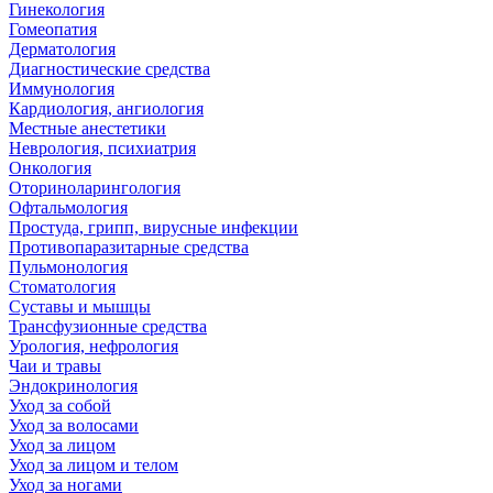
Гинекология
Гомеопатия
Дерматология
Диагностические средства
Иммунология
Кардиология, ангиология
Местные анестетики
Неврология, психиатрия
Онкология
Оториноларингология
Офтальмология
Простуда, грипп, вирусные инфекции
Противопаразитарные средства
Пульмонология
Стоматология
Суставы и мышцы
Трансфузионные средства
Урология, нефрология
Чаи и травы
Эндокринология
Уход за собой
Уход за волосами
Уход за лицом
Уход за лицом и телом
Уход за ногами