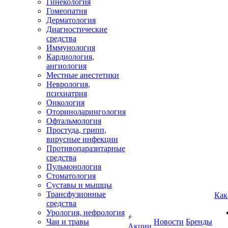
Гинекология
Гомеопатия
Дерматология
Диагностические
средства
Иммунология
Кардиология,
ангиология
Местные анестетики
Неврология,
психиатрия
Онкология
Оториноларингология
Офтальмология
Простуда, грипп,
вирусные инфекции
Противопаразитарные
средства
Пульмонология
Стоматология
Суставы и мышцы
Трансфузионные
Как
средства
Урология, нефрология
Чаи и травы
Новости
Бренды
Акции