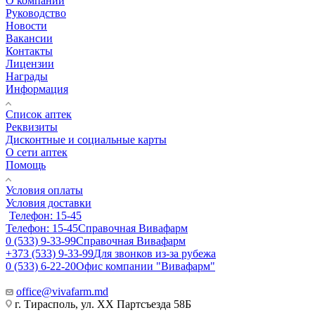
О компании
Руководство
Новости
Вакансии
Контакты
Лицензии
Награды
Информация
Список аптек
Реквизиты
Дисконтные и социальные карты
О сети аптек
Помощь
Условия оплаты
Условия доставки
Телефон: 15-45
Телефон: 15-45
Справочная Вивафарм
0 (533) 9-33-99
Справочная Вивафарм
+373 (533) 9-33-99
Для звонков из-за рубежа
0 (533) 6-22-20
Офис компании "Вивафарм"
office@vivafarm.md
г. Тирасполь, ул. ХХ Партсъезда 58Б