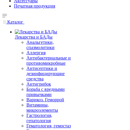
Аксессуары
Печатная продукция
Каталог
Лекарства и БАДы
Анальгетики,
спазмолитики
Аллергия
Антибактериальные и
противомикробные
Антисептики и
дезинфицирующие
средства
Антигрибок
Борьба с вредными
привычками
Варикоз. Геморрой
Витамины,
микроэлементы
Гастрология,
гепатология
Гематология, гемостаз