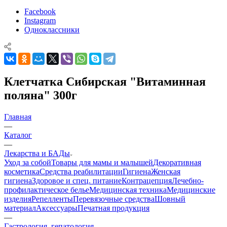
Facebook
Instagram
Одноклассники
Клетчатка Сибирская "Витаминная
поляна" 300г
Главная
—
Каталог
—
Лекарства и БАДы
Уход за собой
Товары для мамы и малышей
Декоративная
косметика
Средства реабилитации
Гигиена
Женская
гигиена
Здоровое и спец. питание
Контрацепция
Лечебно-
профилактическое белье
Медицинская техника
Медицинские
изделия
Репелленты
Перевязочные средства
Шовный
материал
Аксессуары
Печатная продукция
—
Гастрология, гепатология