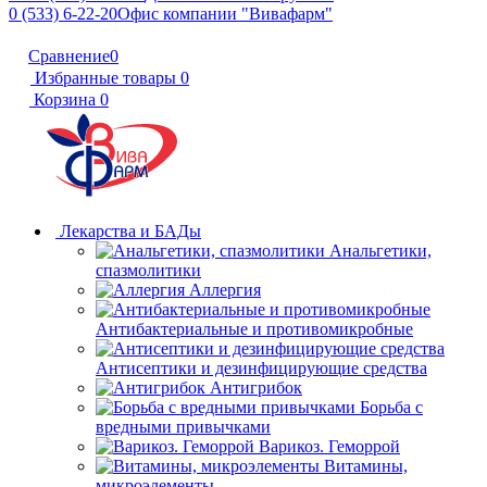
0 (533) 6-22-20
Офис компании "Вивафарм"
Сравнение
0
Избранные товары
0
Корзина
0
Лекарства и БАДы
Анальгетики,
спазмолитики
Аллергия
Антибактериальные и противомикробные
Антисептики и дезинфицирующие средства
Антигрибок
Борьба с
вредными привычками
Варикоз. Геморрой
Витамины,
микроэлементы