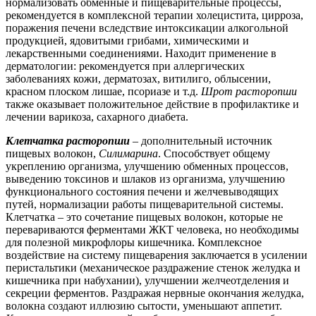
нормализовать обменные и пищеварительные процессы,
рекомендуется в комплексной терапии холецистита, цирроза,
поражения печени вследствие интоксикации алкогольной
продукцией, ядовитыми грибами, химическими и
лекарственными соединениями. Находит применение в
дерматологии: рекомендуется при аллергических
заболеваниях кожи, дерматозах, витилиго, облысении,
красном плоском лишае, псориазе и т.д.
Шрот расторопши
также оказывает положительное действие в профилактике и
лечении варикоза, сахарного диабета.
Клетчатка расторопши
– дополнительный источник
пищевых волокон,
Силимарина
. Способствует общему
укреплению организма, улучшению обменных процессов,
выведению токсинов и шлаков из организма, улучшению
функционального состояния печени и желчевыводящих
путей, нормализации работы пищеварительной системы.
Клетчатка – это сочетание пищевых волокон, которые не
перевариваются ферментами ЖКТ человека, но необходимы
для полезной микрофлоры кишечника. Комплексное
воздействие на систему пищеварения заключается в усилении
перистальтики (механическое раздражение стенок желудка и
кишечника при набухании), улучшении желчеотделения и
секреции ферментов. Раздражая нервные окончания желудка,
волокна создают иллюзию сытости, уменьшают аппетит.