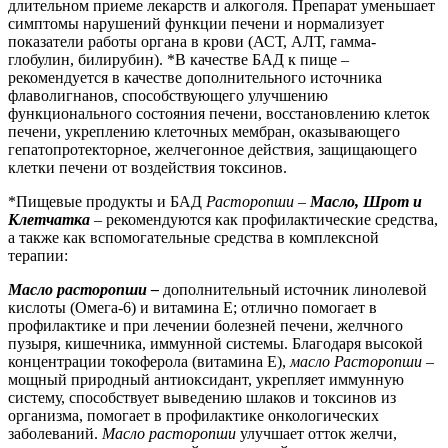
длительном приеме лекарств и алкоголя. Препарат уменьшает
симптомы нарушений функции печени и нормализует
показатели работы органа в крови (АСТ, АЛТ, гамма-
глобулин, билирубин). *В качестве БАД к пище –
рекомендуется в качестве дополнительного источника
флаволигнанов, способствующего улучшению
функционального состояния печени, восстановлению клеток
печени, укреплению клеточных мембран, оказывающего
гепатопротекторное, желчегонное действия, защищающего
клетки печени от воздействия токсинов.
*Пищевые продукты и БАД
Расторопши
–
Масло, Шрот и
Клетчатка
– рекомендуются как профилактические средства,
а также как вспомогательные средства в комплексной
терапии:
Масло расторопши
–
дополнительный источник линолевой
кислоты (Омега-6) и витамина Е;
отлично помогает в
профилактике и при лечении болезней печени, желчного
пузыря, кишечника, иммунной системы. Благодаря высокой
концентрации токоферола (витамина Е),
масло Расторопши
–
мощный природный антиоксидант, укрепляет иммунную
систему, способствует выведению шлаков и токсинов из
организма, помогает в профилактике онкологических
заболеваний.
Масло расторопши
улучшает отток желчи,