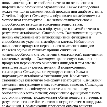
повышают защитные свойства печени по отношению к
инфекциям и различным отравлениям. Также
Расторопша
может улучшить гликемический профиль при диабете 2 типа.
Лечебный эффект
Силимарина
обусловлен воздействием на
метаболизм гепатоцитов.
Силимарин
отличается своей
способностью выводить токсичные вещества как
поступающие извне, так и образующиеся в самой печени в
результате метаболизма. Способность
Силимарина
защищать
печень обусловлена его антиоксидантной функцией и
способностью укреплять мембраны клеток. Избыточное
накопление продуктов перекисного окисления липидов
является одной из главных причин снижения
жизнеспособности клеток печени (гепатоцитов), разрушения
клеточных мембран.
Силимарин
препятствует накоплению
продуктов перекисного окисления липидов и тем самым
повышает защиту клеток печени. В поврежденных
гепатоцитах
Силимарин
стимулирует синтез белка и
нормализует метаболизм фосфолипидов. Кроме того,
стабилизируя клеточную мембрану гепатоцитов,
Силимарин
замедляет поступление в них токсичных веществ.
Силимарин
расторопши
способствует: -защите и естественному
обновлению клеток печени; -улучшению функционального
состояния печени; -поддерживает обмен веществ в печени, в
результате чего еще более активно осуществляется поддержка
ее функций. Нормализации процессов обмена веществ