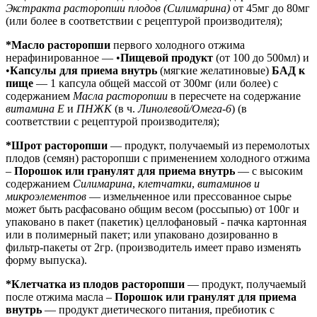
Экстракта расторопши плодов (Силимарина)
от 45мг до 80мг
(или более в соответствии с рецептурой производителя);
*Масло расторопши
первого холодного отжима
нерафинированное — •
Пищевой продукт
(от 100 до 500мл) и
•
Капсулы для приема внутрь
(мягкие желатиновые)
БАД к
пище
— 1 капсула общей массой от 300мг (или более) с
содержанием
Масла расторопши
в пересчете на содержание
витамина Е
и
ПНЖК
(в ч.
Линолевой/Омега-6
) (в
соответствии с рецептурой производителя);
*Шрот расторопши
— продукт, получаемый из перемолотых
плодов (семян) расторопши с применением холодного отжима
–
Порошок или гранулят для приема внутрь
— с высоким
содержанием
Силимарина
,
клетчатки
,
витаминов и
микроэлементов
— измельченное или прессованное сырье
может быть расфасовано общим весом (россыпью) от 100г и
упаковано в пакет (пакетик) целлофановый - пачка картонная
или в полимерный пакет; или упаковано дозированно в
фильтр-пакеты от 2гр. (производитель имеет право изменять
форму выпуска).
*Клетчатка из плодов расторопши
— продукт, получаемый
после отжима масла –
Порошок или гранулят для приема
внутрь
— продукт диетического питания, пребиотик с