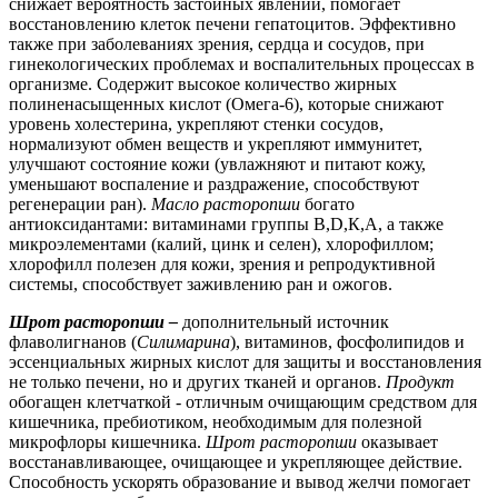
снижает вероятность застойных явлений, помогает
восстановлению клеток печени гепатоцитов. Эффективно
также при заболеваниях зрения, сердца и сосудов, при
гинекологических проблемах и воспалительных процессах в
организме. С
одержит высокое количество жирных
полиненасыщенных кислот (Омега-6), которые снижают
уровень холестерина, укрепляют стенки сосудов,
нормализуют обмен веществ и укрепляют иммунитет,
улучшают состояние кожи (увлажняют и питают кожу,
уменьшают воспаление и раздражение, способствуют
регенерации ран).
Масло расторопши
богато
антиоксидантами: витаминами группы В,
D
,К,А, а также
микроэлементами (калий, цинк и селен), хлорофиллом;
х
лорофилл полезен для кожи, зрения и репродуктивной
системы, способствует заживлению ран и ожогов.
Шрот расторопши
–
дополнительный источник
флаволигнанов (
Силимарина
), витаминов, фосфолипидов и
эссенциальных жирных кислот для защиты и восстановления
не только печени, но и других тканей и органов.
Продукт
обогащен клетчаткой - отличным очищающим средством для
кишечника, пребиотиком, необходимым для полезной
микрофлоры кишечника.
Шрот расторопши
оказывает
восстанавливающее, очищающее и укрепляющее действие.
Способность ускорять образование и вывод желчи помогает