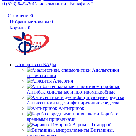
0 (533) 6-22-20
Офис компании "Вивафарм"
Сравнение
0
Избранные товары
0
Корзина
0
Лекарства и БАДы
Анальгетики,
спазмолитики
Аллергия
Антибактериальные и противомикробные
Антисептики и дезинфицирующие средства
Антигрибок
Борьба с
вредными привычками
Варикоз. Геморрой
Витамины,
микроэлементы