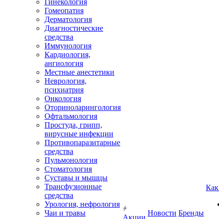
Гинекология
Гомеопатия
Дерматология
Диагностические
средства
Иммунология
Кардиология,
ангиология
Местные анестетики
Неврология,
психиатрия
Онкология
Оториноларингология
Офтальмология
Простуда, грипп,
вирусные инфекции
Противопаразитарные
средства
Пульмонология
Стоматология
Суставы и мышцы
Трансфузионные
Как
средства
Урология, нефрология
Чаи и травы
Новости
Бренды
Акции