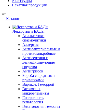
Аксессуары
Печатная продукция
Каталог
Лекарства и БАДы
Анальгетики,
спазмолитики
Аллергия
Антибактериальные и
противомикробные
Антисептики и
дезинфицирующие
средства
Антигрибок
Борьба с вредными
привычками
Варикоз. Геморрой
Витамины,
микроэлементы
Гастрология,
гепатология
Гематология, гемостаз