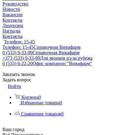
Руководство
Новости
Вакансии
Контакты
Лицензии
Награды
Контакты
Телефон: 15-45
Телефон: 15-45
Справочная Вивафарм
0 (533) 9-33-99
Справочная Вивафарм
+373 (533) 9-33-99
Для звонков из-за рубежа
0 (533) 6-22-20
Офис компании "Вивафарм"
Заказать звонок
Задать вопрос
Войти
Корзина
0
Избранные товары
0
Сравнение товаров
0
Ваш город
Всё Приднестровье