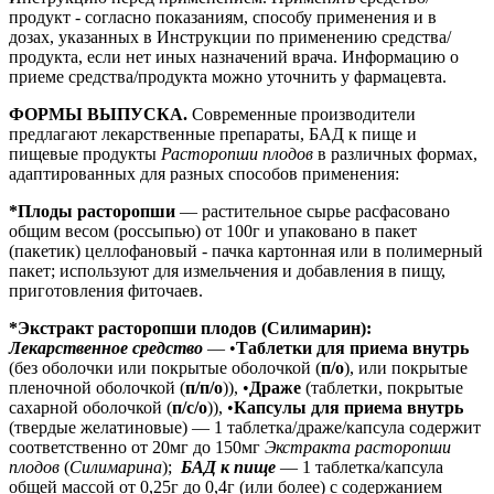
продукт - согласно показаниям, способу применения и в
дозах, указанных в Инструкции по применению средства/
продукта, если нет иных назначений врача. Информацию о
приеме средства/продукта можно уточнить у фармацевта.
ФОРМЫ ВЫПУСКА.
Современные производители
предлагают лекарственные препараты, БАД к пище и
пищевые продукты
Расторопши плодов
в различных формах,
адаптированных для разных способов применения:
*Плоды расторопши
— растительное сырье расфасовано
общим весом (россыпью) от 100г и упаковано в пакет
(пакетик) целлофановый - пачка картонная или в полимерный
пакет; используют для измельчения и добавления в пищу,
приготовления фиточаев.
*Экстракт расторопши плодов (Силимарин):
Лекарственное средство
— •
Таблетки для приема внутрь
(без оболочки или покрытые оболочкой (
п/о
), или покрытые
пленочной оболочкой (
п/п/о
)), •
Драже
(таблетки, покрытые
сахарной оболочкой (
п/с/о
)), •
Капсулы для приема внутрь
(твердые желатиновые) — 1 таблетка/драже/капсула содержит
соответственно от 20мг до 150мг
Экстракта расторопши
плодов
(
Силимарина
);
БАД к пище
— 1 таблетка/капсула
общей массой от 0,25г до 0,4г (или более) с содержанием