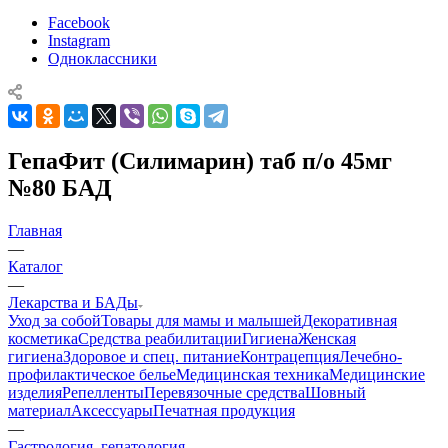
Facebook
Instagram
Одноклассники
ГепаФит (Силимарин) таб п/о 45мг
№80 БАД
Главная
—
Каталог
—
Лекарства и БАДы
Уход за собой
Товары для мамы и малышей
Декоративная
косметика
Средства реабилитации
Гигиена
Женская
гигиена
Здоровое и спец. питание
Контрацепция
Лечебно-
профилактическое белье
Медицинская техника
Медицинские
изделия
Репелленты
Перевязочные средства
Шовный
материал
Аксессуары
Печатная продукция
—
Гастрология, гепатология