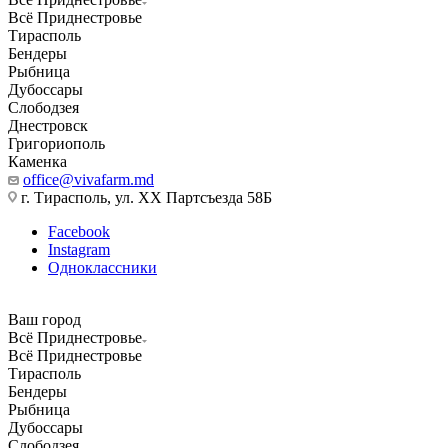
Всё Приднестровье
Тирасполь
Бендеры
Рыбница
Дубоссары
Слободзея
Днестровск
Григориополь
Каменка
office@vivafarm.md
г. Тирасполь, ул. ХХ Партсъезда 58Б
Facebook
Instagram
Одноклассники
Ваш город
Всё Приднестровье
Всё Приднестровье
Тирасполь
Бендеры
Рыбница
Дубоссары
Слободзея