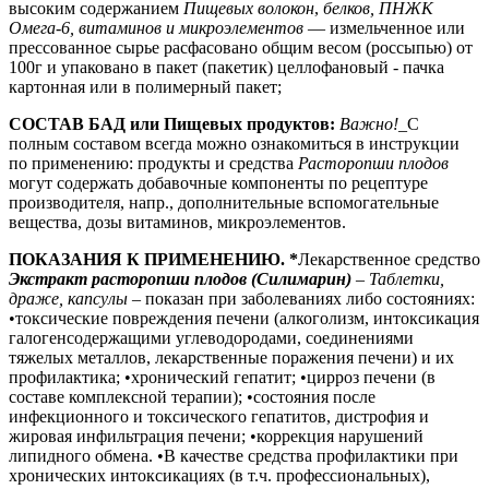
высоким содержанием
Пищевых волокон
,
белков, ПНЖК
Омега-6, витаминов и микроэлементов
— измельченное или
прессованное сырье расфасовано общим весом (россыпью) от
100г и упаковано в пакет (пакетик) целлофановый - пачка
картонная или в полимерный пакет;
СОСТАВ БАД или Пищевых продуктов:
Важно!
_С
полным составом всегда можно ознакомиться в инструкции
по применению: продукты и средства
Расторопши плодов
могут содержать добавочные компоненты по рецептуре
производителя, напр., дополнительные вспомогательные
вещества, дозы витаминов, микроэлементов.
ПОКАЗАНИЯ К ПРИМЕНЕНИЮ. *
Лекарственное средство
Экстракт расторопши плодов (Силимарин)
–
Таблетки,
драже, капсулы
–
показан при заболеваниях либо состояниях:
•токсические повреждения печени (алкоголизм, интоксикация
галогенсодержащими углеводородами, соединениями
тяжелых металлов, лекарственные поражения печени) и их
профилактика; •хронический гепатит; •цирроз печени (в
составе комплексной терапии); •состояния после
инфекционного и токсического гепатитов, дистрофия и
жировая инфильтрация печени; •коррекция нарушений
липидного обмена. •В качестве средства профилактики при
хронических интоксикациях (в т.ч. профессиональных),