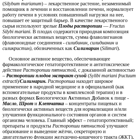
(
Silybum marianum
)
– лекарственное растение, незаменимый
помощник в лечении и восстановлении печени, нормализует
работу печени в условиях повышенный нагрузки на нее,
повышает ее защитный барьер. В качестве лекарственного
сырья используют зрелые
Плоды расторопши
—
Fructus
Silybi mariani
. В плодах содержится природная композиция
биологически активных веществ, сумма флаволигнанов
(флавоноидные соединения -
силибинин, силидианин и
силикристин)
, обозначенных как
Силимарин
(
Silimari
).
Основное активное вещество, обеспечивающее
фармакологическое гепатопротективное и антитоксическое
действие
Расторопши пятнистой
, с доказанной активностью
–
Расторопши плодов экстракт сухой
(
Sylibi mariani fructuum
extracti
)/
Силимарин
.
Расторопша
находит широкое
применение в народной медицине и в официальной (как
вспомогательные продукты в комплексной терапии) и в
разных формах
Б
иологически
А
ктивных
Д
обавок к пище -
Масло
,
Шрот
и
Клетчатка
– концентраты пищевых и
биологически активных веществ для нормализации и/или
улучшения функционального состояния органов и систем
организма человека. Главный эффект – гепатопротективный;
препараты и продукты
Расторопши пятнистой
улучшают
образование и выведение жёлчи, секреторную и
двигательную функции желудочно-кишечного тракта (ЖКТ),