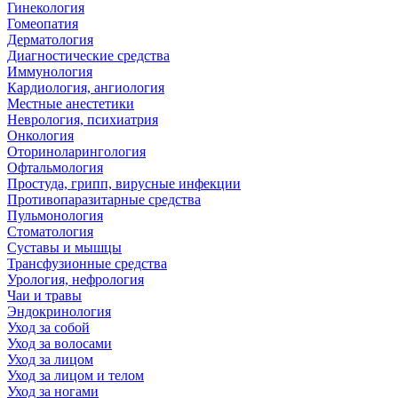
Гинекология
Гомеопатия
Дерматология
Диагностические средства
Иммунология
Кардиология, ангиология
Местные анестетики
Неврология, психиатрия
Онкология
Оториноларингология
Офтальмология
Простуда, грипп, вирусные инфекции
Противопаразитарные средства
Пульмонология
Стоматология
Суставы и мышцы
Трансфузионные средства
Урология, нефрология
Чаи и травы
Эндокринология
Уход за собой
Уход за волосами
Уход за лицом
Уход за лицом и телом
Уход за ногами