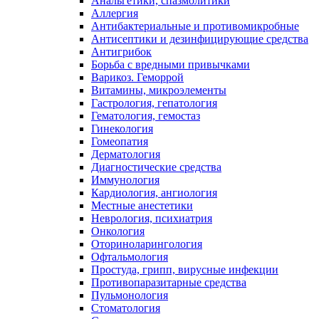
Анальгетики, спазмолитики
Аллергия
Антибактериальные и противомикробные
Антисептики и дезинфицирующие средства
Антигрибок
Борьба с вредными привычками
Варикоз. Геморрой
Витамины, микроэлементы
Гастрология, гепатология
Гематология, гемостаз
Гинекология
Гомеопатия
Дерматология
Диагностические средства
Иммунология
Кардиология, ангиология
Местные анестетики
Неврология, психиатрия
Онкология
Оториноларингология
Офтальмология
Простуда, грипп, вирусные инфекции
Противопаразитарные средства
Пульмонология
Стоматология