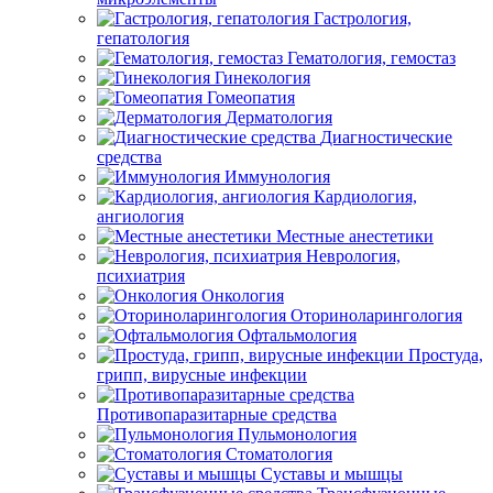
Гастрология,
гепатология
Гематология, гемостаз
Гинекология
Гомеопатия
Дерматология
Диагностические
средства
Иммунология
Кардиология,
ангиология
Местные анестетики
Неврология,
психиатрия
Онкология
Оториноларингология
Офтальмология
Простуда,
грипп, вирусные инфекции
Противопаразитарные средства
Пульмонология
Стоматология
Суставы и мышцы