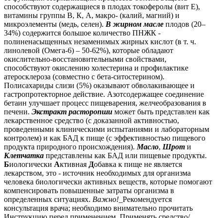
способствуют содержащиеся в плодах токоферолы (вит Е),
витамины группы В, К, А, макро- (калий, магний) и
микроэлементы (медь, селен).
В жирном масле
плодов (20–
34%) содержится большое количество ПНЖК -
полиненасыщенных незаменимых жирных кислот (в т. ч.
линолевой (Омега-6) – 50-62%), которые обладают
окислительно-восстановительными свойствами,
способствуют окислению холестерина и профилактике
атеросклероза (совместно с бета-ситостерином).
Полисахариды слизи (5%) оказывают обволакивающее и
гастропротекторное действие. Азотсодержащее соединение
бетаин улучшает процесс пищеварения, желчеобразования в
печени.
Экстракт расторопши
может быть представлен как
лекарственное средство (с доказанной активностью,
проведенными клиническими испытаниями и лабораторным
контролем) и как БАД к пище (с эффективностью пищевого
продукта природного происхождения).
Масло
,
Шрот
и
Клетчатка
представлены как БАД или пищевые продукты.
Б
иологически
А
ктивная
Д
обавка к пище не является
лекарством, это - источник необходимых для организма
человека биологически активных веществ, которые помогают
компенсировать повышенные затраты организма в
определенных ситуациях.
Важно!
_Рекомендуется
консультация врача; необходимо внимательно прочитать
Инструкцию перед применением. Применять средство/