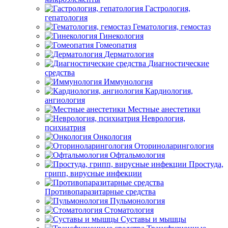
Гастрология,
гепатология
Гематология, гемостаз
Гинекология
Гомеопатия
Дерматология
Диагностические
средства
Иммунология
Кардиология,
ангиология
Местные анестетики
Неврология,
психиатрия
Онкология
Оториноларингология
Офтальмология
Простуда,
грипп, вирусные инфекции
Противопаразитарные средства
Пульмонология
Стоматология
Суставы и мышцы