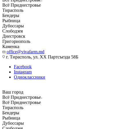
Всё Приднестровье
Тирасполь
Бендеры
Рыбница
Дубоссары
Слободзея
Днестровск
Григориополь
Каменка
office@vivafarm.md
г. Тирасполь, ул. ХХ Партсъезда 58Б
Facebook
Instagram
Одноклассники
Ваш город
Всё Приднестровье
Всё Приднестровье
Тирасполь
Бендеры
Рыбница
Дубоссары
Слободзея