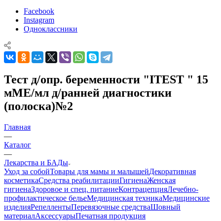
Facebook
Instagram
Одноклассники
Тест д/опр. беременности "ITEST " 15
мМЕ/мл д/ранней диагностики
(полоска)№2
Главная
—
Каталог
—
Лекарства и БАДы
Уход за собой
Товары для мамы и малышей
Декоративная
косметика
Средства реабилитации
Гигиена
Женская
гигиена
Здоровое и спец. питание
Контрацепция
Лечебно-
профилактическое белье
Медицинская техника
Медицинские
изделия
Репелленты
Перевязочные средства
Шовный
материал
Аксессуары
Печатная продукция