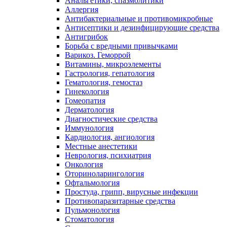
Анальгетики, спазмолитики
Аллергия
Антибактериальные и противомикробные
Антисептики и дезинфицирующие средства
Антигрибок
Борьба с вредными привычками
Варикоз. Геморрой
Витамины, микроэлементы
Гастрология, гепатология
Гематология, гемостаз
Гинекология
Гомеопатия
Дерматология
Диагностические средства
Иммунология
Кардиология, ангиология
Местные анестетики
Неврология, психиатрия
Онкология
Оториноларингология
Офтальмология
Простуда, грипп, вирусные инфекции
Противопаразитарные средства
Пульмонология
Стоматология