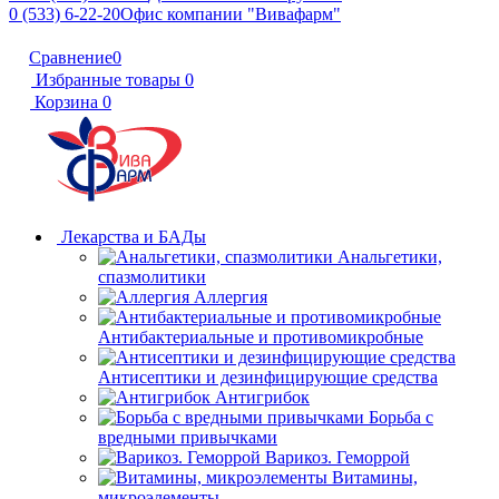
0 (533) 6-22-20
Офис компании "Вивафарм"
Сравнение
0
Избранные товары
0
Корзина
0
Лекарства и БАДы
Анальгетики,
спазмолитики
Аллергия
Антибактериальные и противомикробные
Антисептики и дезинфицирующие средства
Антигрибок
Борьба с
вредными привычками
Варикоз. Геморрой
Витамины,
микроэлементы