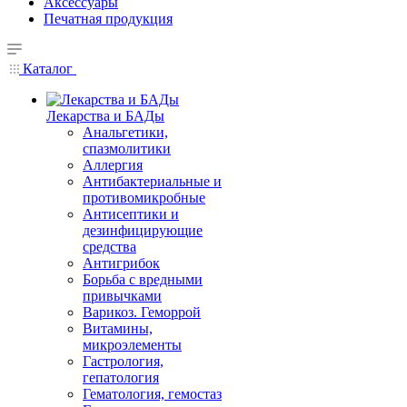
Аксессуары
Печатная продукция
Каталог
Лекарства и БАДы
Анальгетики,
спазмолитики
Аллергия
Антибактериальные и
противомикробные
Антисептики и
дезинфицирующие
средства
Антигрибок
Борьба с вредными
привычками
Варикоз. Геморрой
Витамины,
микроэлементы
Гастрология,
гепатология
Гематология, гемостаз