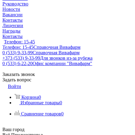
Руководство
Новости
Вакансии
Контакты
Лицензии
Награды
Контакты
Телефон: 15-45
Телефон: 15-45
Справочная Вивафарм
0 (533) 9-33-99
Справочная Вивафарм
+373 (533) 9-33-99
Для звонков из-за рубежа
0 (533) 6-22-20
Офис компании "Вивафарм"
Заказать звонок
Задать вопрос
Войти
Корзина
0
Избранные товары
0
Сравнение товаров
0
Ваш город
Всё Приднестровье