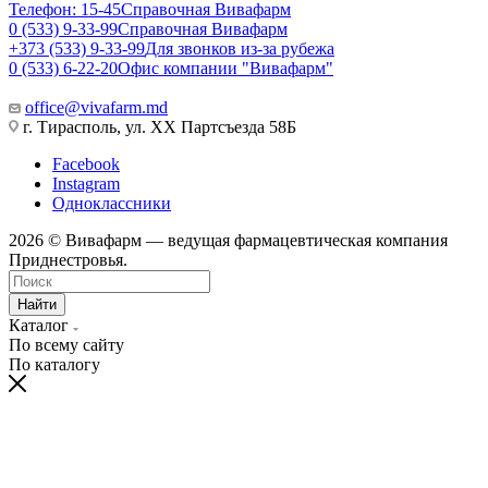
Телефон: 15-45
Справочная Вивафарм
0 (533) 9-33-99
Справочная Вивафарм
+373 (533) 9-33-99
Для звонков из-за рубежа
0 (533) 6-22-20
Офис компании "Вивафарм"
office@vivafarm.md
г. Тирасполь, ул. ХХ Партсъезда 58Б
Facebook
Instagram
Одноклассники
2026 © Вивафарм — ведущая фармацевтическая компания
Приднестровья.
Найти
Каталог
По всему сайту
По каталогу