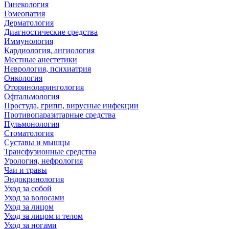
Гинекология
Гомеопатия
Дерматология
Диагностические средства
Иммунология
Кардиология, ангиология
Местные анестетики
Неврология, психиатрия
Онкология
Оториноларингология
Офтальмология
Простуда, грипп, вирусные инфекции
Противопаразитарные средства
Пульмонология
Стоматология
Суставы и мышцы
Трансфузионные средства
Урология, нефрология
Чаи и травы
Эндокринология
Уход за собой
Уход за волосами
Уход за лицом
Уход за лицом и телом
Уход за ногами