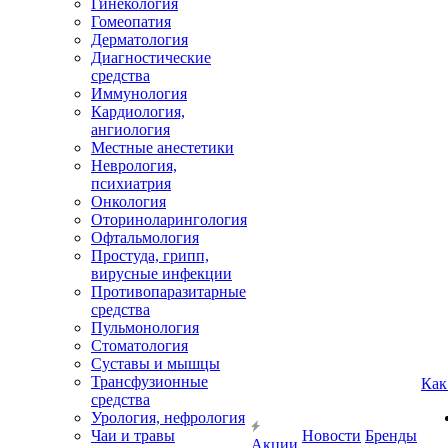
Гинекология
Гомеопатия
Дерматология
Диагностические
средства
Иммунология
Кардиология,
ангиология
Местные анестетики
Неврология,
психиатрия
Онкология
Оториноларингология
Офтальмология
Простуда, грипп,
вирусные инфекции
Противопаразитарные
средства
Пульмонология
Стоматология
Суставы и мышцы
Трансфузионные
Как
средства
Урология, нефрология
Чаи и травы
Новости
Бренды
Акции