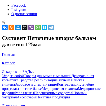
Facebook
Instagram
Одноклассники
Суставит Пяточные шпоры бальзам
для стоп 125мл
Главная
—
Каталог
—
Лекарства и БАДы
Уход за собой
Товары для мамы и малышей
Декоративная
косметика
Средства реабилитации
Гигиена
Женская
гигиена
Здоровое и спец. питание
Контрацепция
Лечебно-
профилактическое белье
Медицинская техника
Медицинские
изделия
Репелленты
Перевязочные средства
Шовный
материал
Аксессуары
Печатная продукция
—
Дерматология