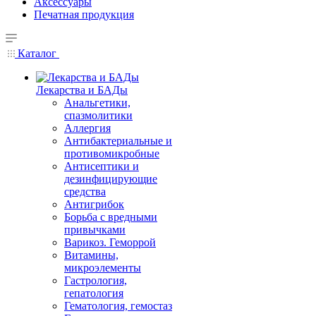
Аксессуары
Печатная продукция
Каталог
Лекарства и БАДы
Анальгетики,
спазмолитики
Аллергия
Антибактериальные и
противомикробные
Антисептики и
дезинфицирующие
средства
Антигрибок
Борьба с вредными
привычками
Варикоз. Геморрой
Витамины,
микроэлементы
Гастрология,
гепатология
Гематология, гемостаз