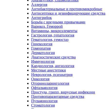
Анальгетики, спазмолитики
Аллергия
Антибактериальные и противомикробные
Антисептики и дезинфицирующие средства
Антигрибок
Борьба с вредными привычками
Варикоз. Геморрой
Витамины, микроэлементы
Гастрология, гепатология
Гематология, гемостаз
Гинекология
Гомеопатия
Дерматология
Диагностические средства
Иммунология
Кардиология, ангиология
Местные анестетики
Неврология, психиатрия
Онкология
Оториноларингология
Офтальмология
Простуда, грипп, вирусные инфекции
Противопаразитарные средства
Пульмонология
Стоматология