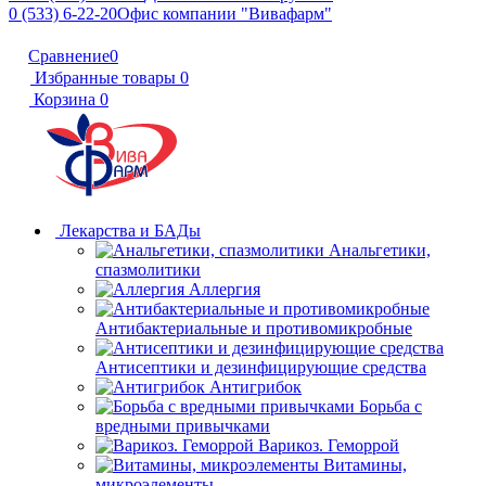
0 (533) 6-22-20
Офис компании "Вивафарм"
Сравнение
0
Избранные товары
0
Корзина
0
Лекарства и БАДы
Анальгетики,
спазмолитики
Аллергия
Антибактериальные и противомикробные
Антисептики и дезинфицирующие средства
Антигрибок
Борьба с
вредными привычками
Варикоз. Геморрой
Витамины,
микроэлементы