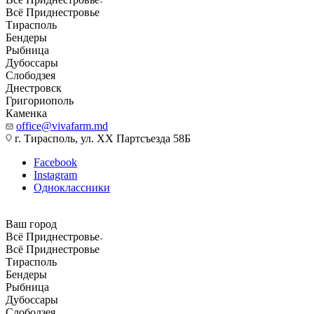
Всё Приднестровье
Тирасполь
Бендеры
Рыбница
Дубоссары
Слободзея
Днестровск
Григориополь
Каменка
office@vivafarm.md
г. Тирасполь, ул. ХХ Партсъезда 58Б
Facebook
Instagram
Одноклассники
Ваш город
Всё Приднестровье
Всё Приднестровье
Тирасполь
Бендеры
Рыбница
Дубоссары
Слободзея