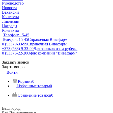
Руководство
Новости
Вакансии
Контакты
Лицензии
Награды
Контакты
Телефон: 15-45
Телефон: 15-45
Справочная Вивафарм
0 (533) 9-33-99
Справочная Вивафарм
+373 (533) 9-33-99
Для звонков из-за рубежа
0 (533) 6-22-20
Офис компании "Вивафарм"
Заказать звонок
Задать вопрос
Войти
Корзина
0
Избранные товары
0
Сравнение товаров
0
Ваш город
Всё Приднестровье