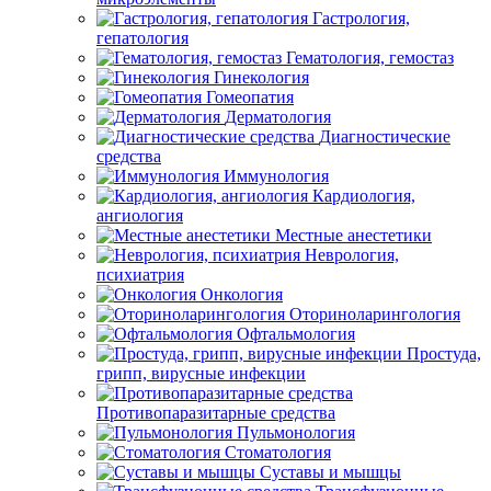
Гастрология,
гепатология
Гематология, гемостаз
Гинекология
Гомеопатия
Дерматология
Диагностические
средства
Иммунология
Кардиология,
ангиология
Местные анестетики
Неврология,
психиатрия
Онкология
Оториноларингология
Офтальмология
Простуда,
грипп, вирусные инфекции
Противопаразитарные средства
Пульмонология
Стоматология
Суставы и мышцы