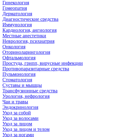
Гинекология
Гомеопатия
Дерматология
Диагностические средства
Иммунология
Кардиология, ангиология
Местные анестетики
Неврология, психиатрия
Онкология
Оториноларингология
Офтальмология
Простуда, грипп, вирусные инфекции
Противопаразитарные средства
Пульмонология
Стоматология
Суставы и мышцы
Трансфузионные средства
Урология, нефрология
Чаи и травы
Эндокринология
Уход за собой
Уход за волосами
Уход за лицом
Уход за лицом и телом
Уход за ногами