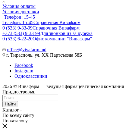
Условия оплаты
Условия доставки
Телефон: 15-45
Телефон: 15-45
Справочная Вивафарм
0 (533) 9-33-99
Справочная Вивафарм
+373 (533) 9-33-99
Для звонков из-за рубежа
0 (533) 6-22-20
Офис компании "Вивафарм"
office@vivafarm.md
г. Тирасполь, ул. ХХ Партсъезда 58Б
Facebook
Instagram
Одноклассники
2026 © Вивафарм — ведущая фармацевтическая компания
Приднестровья.
Найти
Каталог
По всему сайту
По каталогу