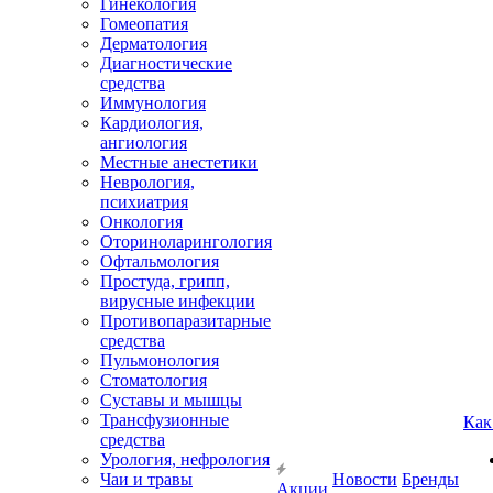
Гинекология
Гомеопатия
Дерматология
Диагностические
средства
Иммунология
Кардиология,
ангиология
Местные анестетики
Неврология,
психиатрия
Онкология
Оториноларингология
Офтальмология
Простуда, грипп,
вирусные инфекции
Противопаразитарные
средства
Пульмонология
Стоматология
Суставы и мышцы
Трансфузионные
Как
средства
Урология, нефрология
Чаи и травы
Новости
Бренды
Акции