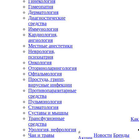
Гинекология
Гомеопатия
Дерматология
Диагностические
средства
Иммунология
Кардиология,
ангиология
Местные анестетики
Неврология,
психиатрия
Онкология
Оториноларингология
Офтальмология
Простуда, грипп,
вирусные инфекции
Противопаразитарные
средства
Пульмонология
Стоматология
Суставы и мышцы
Трансфузионные
Как
средства
Урология, нефрология
Чаи и травы
Новости
Бренды
Акции