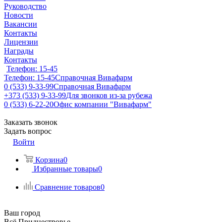
Руководство
Новости
Вакансии
Контакты
Лицензии
Награды
Контакты
Телефон: 15-45
Телефон: 15-45
Справочная Вивафарм
0 (533) 9-33-99
Справочная Вивафарм
+373 (533) 9-33-99
Для звонков из-за рубежа
0 (533) 6-22-20
Офис компании "Вивафарм"
Заказать звонок
Задать вопрос
Войти
Корзина
0
Избранные товары
0
Сравнение товаров
0
Ваш город
Всё Приднестровье