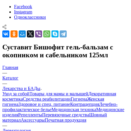
Facebook
Instagram
Одноклассники
Суставит Бишофит гель-бальзам с
окопником и сабельником 125мл
Главная
—
Каталог
—
Лекарства и БАДы
Уход за собой
Товары для мамы и малышей
Декоративная
косметика
Средства реабилитации
Гигиена
Женская
гигиена
Здоровое и спец. питание
Контрацепция
Лечебно-
профилактическое белье
Медицинская техника
Медицинские
изделия
Репелленты
Перевязочные средства
Шовный
материал
Аксессуары
Печатная продукция
—
Дерматология