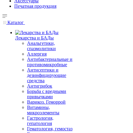
Аксессуары
Печатная продукция
Каталог
Лекарства и БАДы
Анальгетики,
спазмолитики
Аллергия
Антибактериальные и
противомикробные
Антисептики и
дезинфицирующие
средства
Антигрибок
Борьба с вредными
привычками
Варикоз. Геморрой
Витамины,
микроэлементы
Гастрология,
гепатология
Гематология, гемостаз