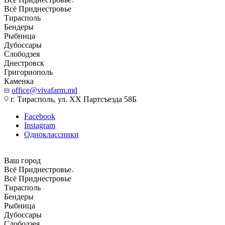
Всё Приднестровье
Тирасполь
Бендеры
Рыбница
Дубоссары
Слободзея
Днестровск
Григориополь
Каменка
office@vivafarm.md
г. Тирасполь, ул. ХХ Партсъезда 58Б
Facebook
Instagram
Одноклассники
Ваш город
Всё Приднестровье
Всё Приднестровье
Тирасполь
Бендеры
Рыбница
Дубоссары
Слободзея