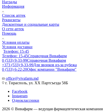
Награды
Информация
Список аптек
Реквизиты
Дисконтные и социальные карты
О сети аптек
Помощь
Условия оплаты
Условия доставки
Телефон: 15-45
Телефон: 15-45
Справочная Вивафарм
0 (533) 9-33-99
Справочная Вивафарм
+373 (533) 9-33-99
Для звонков из-за рубежа
0 (533) 6-22-20
Офис компании "Вивафарм"
office@vivafarm.md
г. Тирасполь, ул. ХХ Партсъезда 58Б
Facebook
Instagram
Одноклассники
2026 © Вивафарм — ведущая фармацевтическая компания