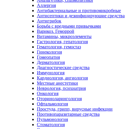
Анальгетики, спазмолитики
Аллергия
Антибактериальные и противомикробные
Антисептики и дезинфицирующие средства
Антигрибок
Борьба с вредными привычками
Варикоз. Геморрой
Витамины, микроэлементы
Гастрология, гепатология
Гематология, гемостаз
Гинекология
Гомеопатия
Дерматология
Диагностические средства
Иммунология
Кардиология, ангиология
Местные анестетики
Неврология, психиатрия
Онкология
Оториноларингология
Офтальмология
Простуда, грипп, вирусные инфекции
Противопаразитарные средства
Пульмонология
Стоматология