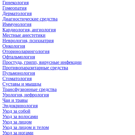
Гинекология
Гомеопатия
Дерматология
Диагностические средства
Иммунология
Кардиология, ангиология
Местные анестетики
Неврология, психиатрия
Онкология
Оториноларингология
Офтальмология
Простуда, грипп, вирусные инфекции
Противопаразитарные средства
Пульмонология
Стоматология
Суставы и мышцы
Трансфузионные средства
Урология, нефрология
Чаи и травы
Эндокринология
Уход за собой
Уход за волосами
Уход за лицом
Уход за лицом и телом
Уход за ногами