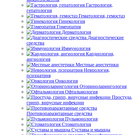
Гастрология,
гепатология
Гематология, гемостаз
Гинекология
Гомеопатия
Дерматология
Диагностические
средства
Иммунология
Кардиология,
ангиология
Местные анестетики
Неврология,
психиатрия
Онкология
Оториноларингология
Офтальмология
Простуда,
грипп, вирусные инфекции
Противопаразитарные средства
Пульмонология
Стоматология
Суставы и мышцы