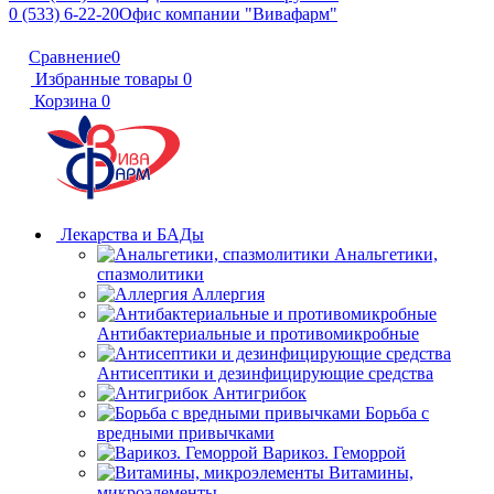
0 (533) 6-22-20
Офис компании "Вивафарм"
Сравнение
0
Избранные товары
0
Корзина
0
Лекарства и БАДы
Анальгетики,
спазмолитики
Аллергия
Антибактериальные и противомикробные
Антисептики и дезинфицирующие средства
Антигрибок
Борьба с
вредными привычками
Варикоз. Геморрой
Витамины,
микроэлементы