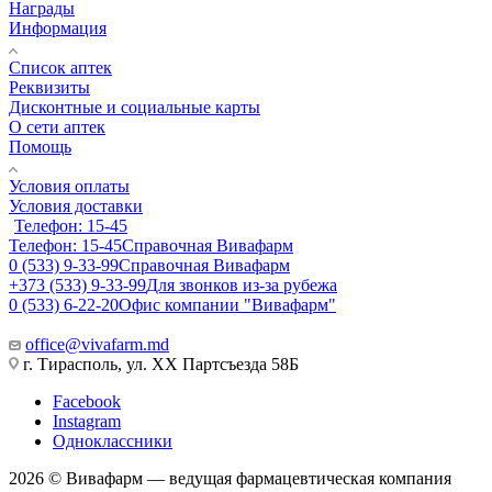
Награды
Информация
Список аптек
Реквизиты
Дисконтные и социальные карты
О сети аптек
Помощь
Условия оплаты
Условия доставки
Телефон: 15-45
Телефон: 15-45
Справочная Вивафарм
0 (533) 9-33-99
Справочная Вивафарм
+373 (533) 9-33-99
Для звонков из-за рубежа
0 (533) 6-22-20
Офис компании "Вивафарм"
office@vivafarm.md
г. Тирасполь, ул. ХХ Партсъезда 58Б
Facebook
Instagram
Одноклассники
2026 © Вивафарм — ведущая фармацевтическая компания