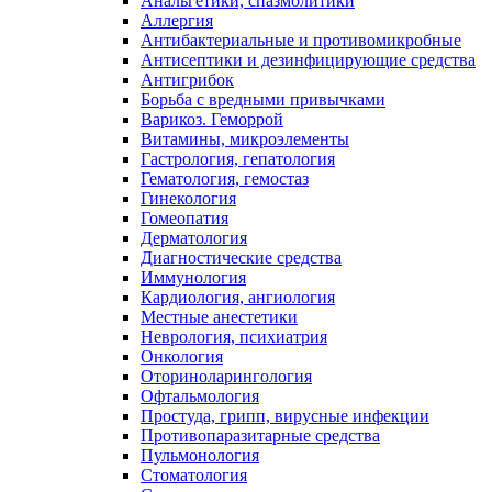
Анальгетики, спазмолитики
Аллергия
Антибактериальные и противомикробные
Антисептики и дезинфицирующие средства
Антигрибок
Борьба с вредными привычками
Варикоз. Геморрой
Витамины, микроэлементы
Гастрология, гепатология
Гематология, гемостаз
Гинекология
Гомеопатия
Дерматология
Диагностические средства
Иммунология
Кардиология, ангиология
Местные анестетики
Неврология, психиатрия
Онкология
Оториноларингология
Офтальмология
Простуда, грипп, вирусные инфекции
Противопаразитарные средства
Пульмонология
Стоматология