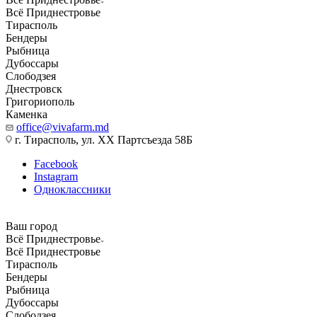
Всё Приднестровье
Тирасполь
Бендеры
Рыбница
Дубоссары
Слободзея
Днестровск
Григориополь
Каменка
office@vivafarm.md
г. Тирасполь, ул. ХХ Партсъезда 58Б
Facebook
Instagram
Одноклассники
Ваш город
Всё Приднестровье
Всё Приднестровье
Тирасполь
Бендеры
Рыбница
Дубоссары
Слободзея