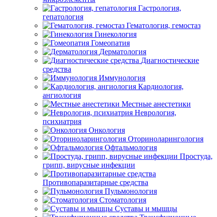
Гастрология,
гепатология
Гематология, гемостаз
Гинекология
Гомеопатия
Дерматология
Диагностические
средства
Иммунология
Кардиология,
ангиология
Местные анестетики
Неврология,
психиатрия
Онкология
Оториноларингология
Офтальмология
Простуда,
грипп, вирусные инфекции
Противопаразитарные средства
Пульмонология
Стоматология
Суставы и мышцы