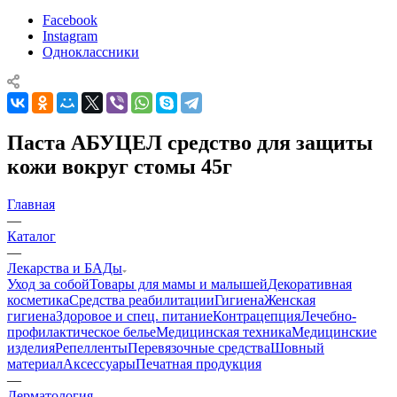
Facebook
Instagram
Одноклассники
Паста АБУЦЕЛ средство для защиты
кожи вокруг стомы 45г
Главная
—
Каталог
—
Лекарства и БАДы
Уход за собой
Товары для мамы и малышей
Декоративная
косметика
Средства реабилитации
Гигиена
Женская
гигиена
Здоровое и спец. питание
Контрацепция
Лечебно-
профилактическое белье
Медицинская техника
Медицинские
изделия
Репелленты
Перевязочные средства
Шовный
материал
Аксессуары
Печатная продукция
—
Дерматология