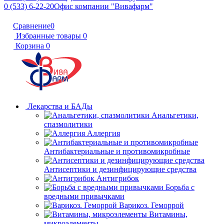
0 (533) 6-22-20
Офис компании "Вивафарм"
Сравнение
0
Избранные товары
0
Корзина
0
Лекарства и БАДы
Анальгетики,
спазмолитики
Аллергия
Антибактериальные и противомикробные
Антисептики и дезинфицирующие средства
Антигрибок
Борьба с
вредными привычками
Варикоз. Геморрой
Витамины,
микроэлементы