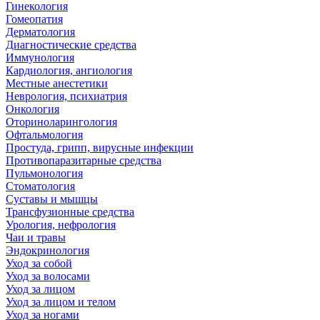
Гинекология
Гомеопатия
Дерматология
Диагностические средства
Иммунология
Кардиология, ангиология
Местные анестетики
Неврология, психиатрия
Онкология
Оториноларингология
Офтальмология
Простуда, грипп, вирусные инфекции
Противопаразитарные средства
Пульмонология
Стоматология
Суставы и мышцы
Трансфузионные средства
Урология, нефрология
Чаи и травы
Эндокринология
Уход за собой
Уход за волосами
Уход за лицом
Уход за лицом и телом
Уход за ногами