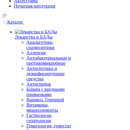
Аксессуары
Печатная продукция
Каталог
Лекарства и БАДы
Анальгетики,
спазмолитики
Аллергия
Антибактериальные и
противомикробные
Антисептики и
дезинфицирующие
средства
Антигрибок
Борьба с вредными
привычками
Варикоз. Геморрой
Витамины,
микроэлементы
Гастрология,
гепатология
Гематология, гемостаз