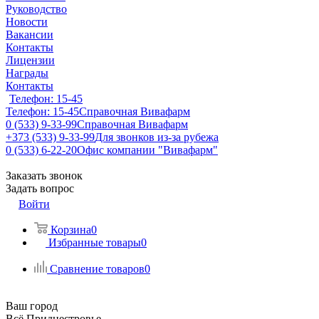
Руководство
Новости
Вакансии
Контакты
Лицензии
Награды
Контакты
Телефон: 15-45
Телефон: 15-45
Справочная Вивафарм
0 (533) 9-33-99
Справочная Вивафарм
+373 (533) 9-33-99
Для звонков из-за рубежа
0 (533) 6-22-20
Офис компании "Вивафарм"
Заказать звонок
Задать вопрос
Войти
Корзина
0
Избранные товары
0
Сравнение товаров
0
Ваш город
Всё Приднестровье