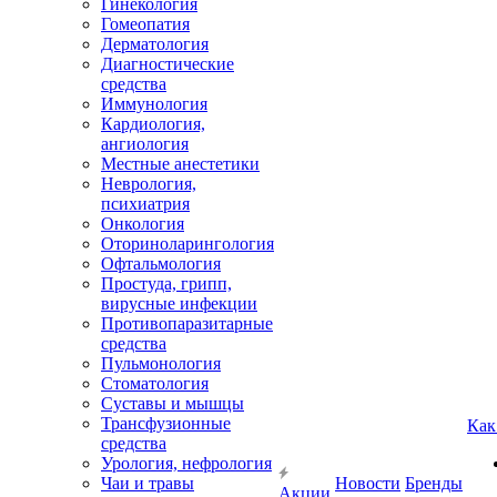
Гинекология
Гомеопатия
Дерматология
Диагностические
средства
Иммунология
Кардиология,
ангиология
Местные анестетики
Неврология,
психиатрия
Онкология
Оториноларингология
Офтальмология
Простуда, грипп,
вирусные инфекции
Противопаразитарные
средства
Пульмонология
Стоматология
Суставы и мышцы
Трансфузионные
Как
средства
Урология, нефрология
Чаи и травы
Новости
Бренды
Акции