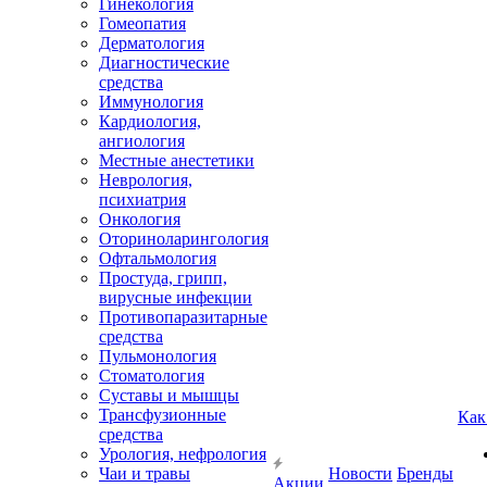
Гинекология
Гомеопатия
Дерматология
Диагностические
средства
Иммунология
Кардиология,
ангиология
Местные анестетики
Неврология,
психиатрия
Онкология
Оториноларингология
Офтальмология
Простуда, грипп,
вирусные инфекции
Противопаразитарные
средства
Пульмонология
Стоматология
Суставы и мышцы
Трансфузионные
Как
средства
Урология, нефрология
Чаи и травы
Новости
Бренды
Акции