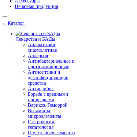
Аксессуары
Печатная продукция
Каталог
Лекарства и БАДы
Анальгетики,
спазмолитики
Аллергия
Антибактериальные и
противомикробные
Антисептики и
дезинфицирующие
средства
Антигрибок
Борьба с вредными
привычками
Варикоз. Геморрой
Витамины,
микроэлементы
Гастрология,
гепатология
Гематология, гемостаз