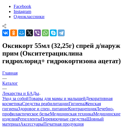
Facebook
Instagram
Одноклассники
Оксикорт 55мл (32,25г) спрей д/наруж
прим (Окситетрациклина
гидрохлорид+ гидрокортизона ацетат)
Главная
—
Каталог
—
Лекарства и БАДы
Уход за собой
Товары для мамы и малышей
Декоративная
косметика
Средства реабилитации
Гигиена
Женская
гигиена
Здоровое и спец. питание
Контрацепция
Лечебно-
профилактическое белье
Медицинская техника
Медицинские
изделия
Репелленты
Перевязочные средства
Шовный
материал
Аксессуары
Печатная продукция