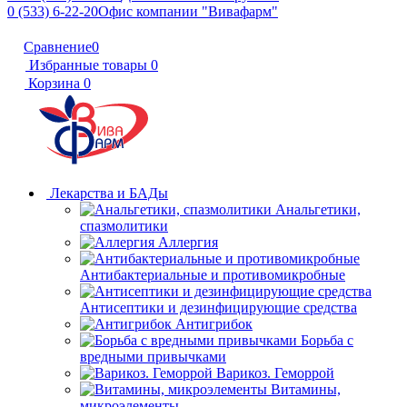
0 (533) 6-22-20
Офис компании "Вивафарм"
Сравнение
0
Избранные товары
0
Корзина
0
Лекарства и БАДы
Анальгетики,
спазмолитики
Аллергия
Антибактериальные и противомикробные
Антисептики и дезинфицирующие средства
Антигрибок
Борьба с
вредными привычками
Варикоз. Геморрой
Витамины,
микроэлементы