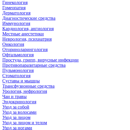
Гинекология
Гомеопатия
Дерматология
Диагностические средства
Иммунология
Кардиология, ангиология
Местные анестетики
Неврология, психиатрия
Онкология
Оториноларингология
Офтальмология
Простуда, грипп, вирусные инфекции
Противопаразитарные средства
Пульмонология
Стоматология
Суставы и мышцы
Трансфузионные средства
Урология, нефрология
Чаи и травы
Эндокринология
Уход за собой
Уход за волосами
Уход за лицом
Уход за лицом и телом
Уход за ногами