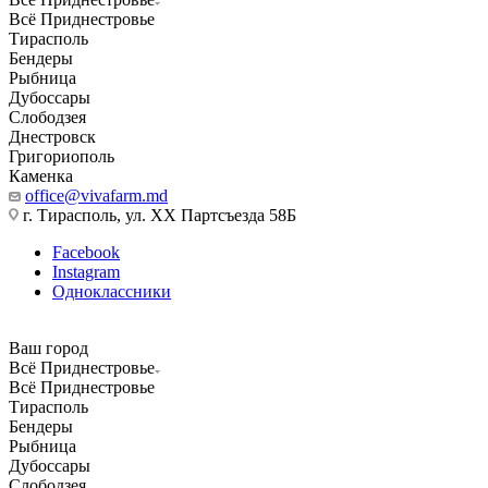
Всё Приднестровье
Тирасполь
Бендеры
Рыбница
Дубоссары
Слободзея
Днестровск
Григориополь
Каменка
office@vivafarm.md
г. Тирасполь, ул. ХХ Партсъезда 58Б
Facebook
Instagram
Одноклассники
Ваш город
Всё Приднестровье
Всё Приднестровье
Тирасполь
Бендеры
Рыбница
Дубоссары
Слободзея