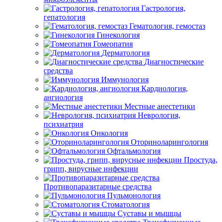
Гастрология,
гепатология
Гематология, гемостаз
Гинекология
Гомеопатия
Дерматология
Диагностические
средства
Иммунология
Кардиология,
ангиология
Местные анестетики
Неврология,
психиатрия
Онкология
Оториноларингология
Офтальмология
Простуда,
грипп, вирусные инфекции
Противопаразитарные средства
Пульмонология
Стоматология
Суставы и мышцы