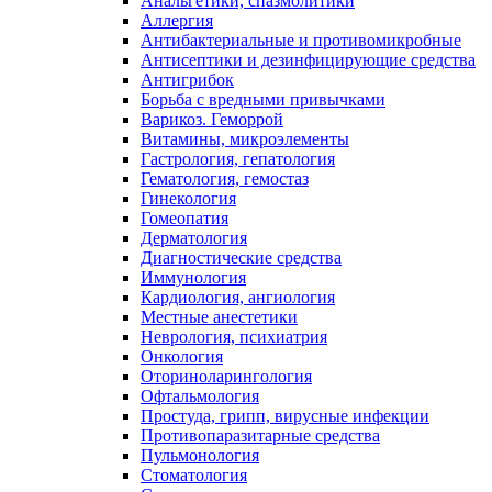
Анальгетики, спазмолитики
Аллергия
Антибактериальные и противомикробные
Антисептики и дезинфицирующие средства
Антигрибок
Борьба с вредными привычками
Варикоз. Геморрой
Витамины, микроэлементы
Гастрология, гепатология
Гематология, гемостаз
Гинекология
Гомеопатия
Дерматология
Диагностические средства
Иммунология
Кардиология, ангиология
Местные анестетики
Неврология, психиатрия
Онкология
Оториноларингология
Офтальмология
Простуда, грипп, вирусные инфекции
Противопаразитарные средства
Пульмонология
Стоматология