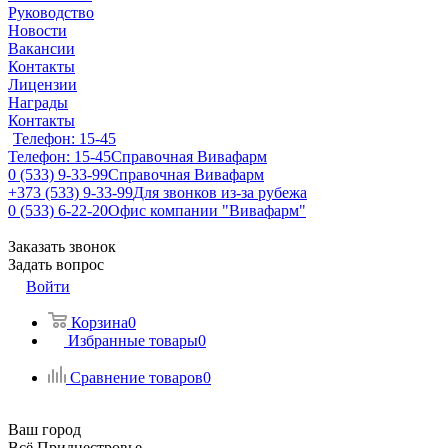
Руководство
Новости
Вакансии
Контакты
Лицензии
Награды
Контакты
Телефон: 15-45
Телефон: 15-45
Справочная Вивафарм
0 (533) 9-33-99
Справочная Вивафарм
+373 (533) 9-33-99
Для звонков из-за рубежа
0 (533) 6-22-20
Офис компании "Вивафарм"
Заказать звонок
Задать вопрос
Войти
Корзина
0
Избранные товары
0
Сравнение товаров
0
Ваш город
Всё Приднестровье