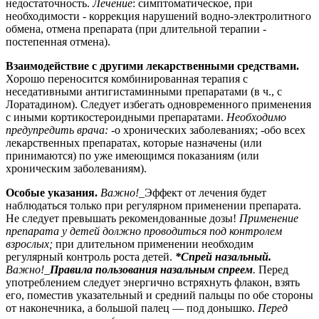
недостаточность.
Лечение
: симптоматическое, при
необходимости - коррекция нарушений водно-электролитного
обмена, отмена препарата (при длительной терапии -
постепенная отмена).
Взаимодействие с другими лекарственными средствами.
Хорошо переносится комбинированная терапия с
неседативными антигистаминными препаратами (в ч., с
Лоратадином). Следует избегать одновременного применения
с иными кортикостероидными препаратами.
Необходимо
предупредить врача:
-о хронических заболеваниях; -обо всех
лекарственных препаратах, которые назначены (или
принимаются) по уже имеющимся показаниям (или
хроническим заболеваниям).
Особые указания.
Важно!
_Эффект от лечения будет
наблюдаться только при регулярном применении препарата.
Не следует превышать рекомендованные дозы!
Применение
препарата у детей должно проводиться под контролем
взрослых;
при длительном применении необходим
регулярный контроль роста детей.
*Спрей назальный.
Важно!_
Правила пользования назальным спреем
.
Перед
употреблением следует энергично встряхнуть флакон, взять
его, поместив указательный и средний пальцы по обе стороны
от наконечника, а большой палец — под донышко.
Перед