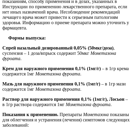
показаниям, способу применения и в дозах, указанных в
Инструкции по применению лекарственного препарата, если
нет иных назначений врача. Несоблюдение рекомендаций
лечащего врача может привести к серьезным патологиям
здоровья. Информацию о приеме препарата можно уточнить у
фармацевта.
Формы выпуска:
Спрей назальный дозированный 0,05% (50мкг/доза)
,
суспензия – 1 доза/впрыск содержит 50мкг
Мометазона
фуроата
.
Крем для наружного применения 0,1% (1мг/г)
– в 1гр крема
содержится 1мг
Мометазона фуроата
.
Мазь для наружного применения 0,1% (1мг/г)
– в 1гр мази
содержится 1мг
Мометазона фуроата
.
Раствор для наружного применения 0,1% (1мг/г), Лосьон
–
в 1гр раствора содержится 1мг
Мометазона фуроата
.
Показания к применению.
Препараты
Мометазона
показаны
для облегчения и устранения (лечения) симптомов следующих
заболеваний: