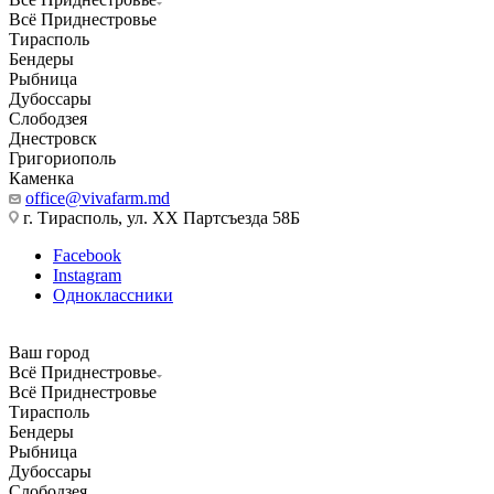
Всё Приднестровье
Тирасполь
Бендеры
Рыбница
Дубоссары
Слободзея
Днестровск
Григориополь
Каменка
office@vivafarm.md
г. Тирасполь, ул. ХХ Партсъезда 58Б
Facebook
Instagram
Одноклассники
Ваш город
Всё Приднестровье
Всё Приднестровье
Тирасполь
Бендеры
Рыбница
Дубоссары
Слободзея