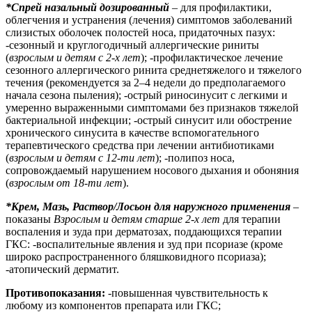
*Спрей назальный дозированный
– для профилактики,
облегчения и устранения (лечения) симптомов заболеваний
слизистых оболочек полостей носа, придаточных пазух:
-сезонный и круглогодичный аллергические риниты
(
взрослым и
детям с 2-х лет
); -профилактическое лечение
сезонного аллергического ринита среднетяжелого и тяжелого
течения (рекомендуется за 2–4 недели до предполагаемого
начала сезона пыления); -острый риносинусит с легкими и
умеренно выраженными симптомами без признаков тяжелой
бактериальной инфекции; -острый синусит или обострение
хронического синусита в качестве вспомогательного
терапевтического средства при лечении антибиотиками
(
взрослым и
детям с 12-ти лет
); -полипоз носа,
сопровождаемый нарушением носового дыхания и обоняния
(
взрослым от 18-ти лет
).
*Крем, Мазь, Раствор/Лосьон для наружного применения
–
показаны
Взрослым и детям старше 2-х лет
для терапии
воспаления и зуда при дерматозах, поддающихся терапии
ГКС: -воспалительные явления и зуд при псориазе (кроме
широко распространенного бляшковидного псориаза);
-атопический дерматит.
Противопоказания:
-повышенная чувствительность к
любому из компонентов препарата или ГКС;