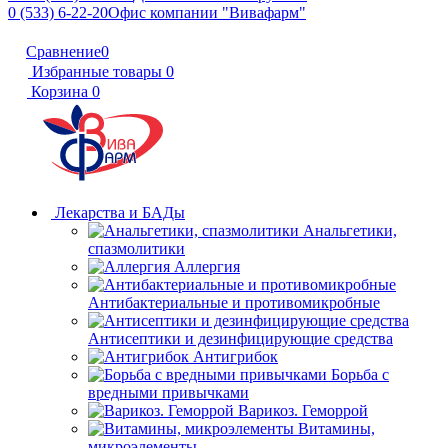
0 (533) 6-22-20
Офис компании "Вивафарм"
Сравнение
0
Избранные товары
0
Корзина
0
Лекарства и БАДы
Анальгетики,
спазмолитики
Аллергия
Антибактериальные и противомикробные
Антисептики и дезинфицирующие средства
Антигрибок
Борьба с
вредными привычками
Варикоз. Геморрой
Витамины,
микроэлементы