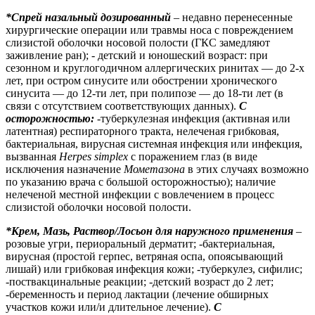
*Спрей назальный дозированный
– недавно перенесенные
хирургические операции или травмы носа с повреждением
слизистой оболочки носовой полости (ГКС замедляют
заживление ран); - детский и юношеский возраст: при
сезонном и круглогодичном аллергических ринитах — до 2-х
лет, при остром синусите или обострении хронического
синусита — до 12-ти лет, при полипозе — до 18-ти лет (в
связи с отсутствием соответствующих данных).
С
осторожностью:
-туберкулезная инфекция (активная или
латентная) респираторного тракта, нелеченая грибковая,
бактериальная, вирусная системная инфекция или инфекция,
вызванная
Herpes simplex
c поражением глаз (в виде
исключения назначение
Мометазона
в этих случаях возможно
по указанию врача с большой осторожностью); наличие
нелеченой местной инфекции с вовлечением в процесс
слизистой оболочки носовой полости.
*Крем, Мазь, Раствор/Лосьон для наружного применения
–
розовые угри, периоральный дерматит; -бактериальная,
вирусная (простой герпес, ветряная оспа, опоясывающий
лишай) или грибковая инфекция кожи; -туберкулез, сифилис;
-поствакцинальные реакции; -детский возраст до 2 лет;
-беременность и период лактации (лечение обширных
участков кожи или/и длительное лечение).
С