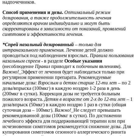
надпочечников.
Способ применения и дозы.
Оптимальный режим
дозирования, а также продолжительность лечения
определяются врачом индивидуально и могут быть
скорректированы в зависимости от показаний, проявлений
симптомов и эффективности лечения.
*Спрей назальный дозированный
–
только для
интраназального применения.
Лечение детей должно
проводиться под наблюдением взрослых.
Правила пользования
назальным спреем
- в разделе
Особые указания
(несоблюдение
Правил
приводит к побочным явлениям).
Важно!
_Эффект от лечения будет наблюдаться только при
регулярном применении препарата.
Рекомендуемые
начальные дозы:
Взрослым и д
етям старше 12-ти лет
– по 2
дозы/впрыска (100мкг) в каждую ноздрю 1-2 раза в день
(200мкг в сутки). Коррекция дозы не требуется больным
пожилого возраста.
Детям
в возрасте от 2-х до 12-ти
лет
– 1
доза/впрыск (50мкг) в каждую ноздрю 1 раз в сутки (общая
суточная доза – 100мкг).
Важно!_
Не следует превышать
рекомендованной дозы (100мкг в сутки)
.
По достижении
лечебного эффекта для поддерживающей терапии или при
исчезновении симптомов рекомендуется снижение дозы. Для
купирования симптомов
сезонного аллергического ринита