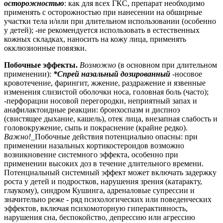
осторожностью
: как для всех ГКС, препарат необходимо
применять с осторожностью при нанесении на обширные
участки тела и/или при длительном использовании (особенно
у детей); -не рекомендуется использовать в естественных
кожных складках, наносить на кожу лица, применять
окклюзионные повязки.
Побочные эффекты.
Возможно
(в основном при длительном
применении):
*Спрей назальный дозированный
-носовое
кровотечение, фарингит, жжение, раздражение и язвенные
изменения слизистой оболочки носа, головная боль (часто);
-перфорации носовой перегородки, неприятный запах и
анафилактоидные реакции: бронхоспазм и диспноэ
(свистящее дыхание, кашель), отек лица, внезапная слабость и
головокружение, сыпь и покраснение (крайне редко).
Важно!
_Побочные действия потенциально опасны: при
применении назальных кортикостероидов возможно
возникновение системного эффекта, особенно при
применении высоких доз в течение длительного времени.
Потенциальный системный эффект может включать задержку
роста у детей и подростков, нарушения зрения (катаракту,
глаукому), синдром Кушинга, адреналовые супрессии и
значительно реже - ряд психологических или поведенческих
эффектов, включая психомоторную гиперактивность,
нарушения сна, беспокойство, депрессию или агрессию