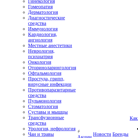
Гинекология
Гомеопатия
Дерматология
Диагностические
средства
Иммунология
Кардиология,
ангиология
Местные анестетики
Неврология,
психиатрия
Онкология
Оториноларингология
Офтальмология
Простуда, грипп,
вирусные инфекции
Противопаразитарные
средства
Пульмонология
Стоматология
Суставы и мышцы
Трансфузионные
Как
средства
Урология, нефрология
Чаи и травы
Новости
Бренды
Акции