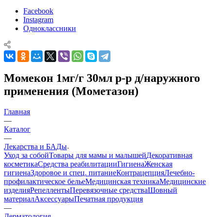
Facebook
Instagram
Одноклассники
Момекон 1мг/г 30мл р-р д/наружного
применения (Мометазон)
Главная
—
Каталог
—
Лекарства и БАДы
Уход за собой
Товары для мамы и малышей
Декоративная
косметика
Средства реабилитации
Гигиена
Женская
гигиена
Здоровое и спец. питание
Контрацепция
Лечебно-
профилактическое белье
Медицинская техника
Медицинские
изделия
Репелленты
Перевязочные средства
Шовный
материал
Аксессуары
Печатная продукция
—
Дерматология