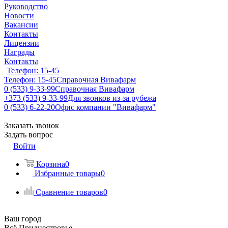
Руководство
Новости
Вакансии
Контакты
Лицензии
Награды
Контакты
Телефон: 15-45
Телефон: 15-45
Справочная Вивафарм
0 (533) 9-33-99
Справочная Вивафарм
+373 (533) 9-33-99
Для звонков из-за рубежа
0 (533) 6-22-20
Офис компании "Вивафарм"
Заказать звонок
Задать вопрос
Войти
Корзина
0
Избранные товары
0
Сравнение товаров
0
Ваш город
Всё Приднестровье