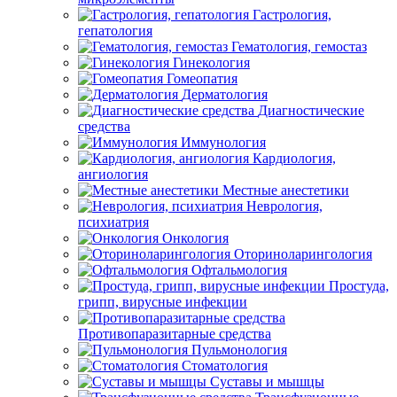
Гастрология,
гепатология
Гематология, гемостаз
Гинекология
Гомеопатия
Дерматология
Диагностические
средства
Иммунология
Кардиология,
ангиология
Местные анестетики
Неврология,
психиатрия
Онкология
Оториноларингология
Офтальмология
Простуда,
грипп, вирусные инфекции
Противопаразитарные средства
Пульмонология
Стоматология
Суставы и мышцы