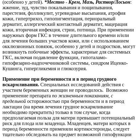
(особенно у детей).
*Местно
-
Крем, Мазь, Раствор/Лосьон
:
жжение, зуд, чувство покалывания и пощипывания,
парестезия, фолликулит, угревидные высыпания, атрофия
кожи, гипертрихоз, гипопигментация, периоральный
дерматит, аллергический контактный дерматит, мацерация
кожи, вторичная инфекция, стрии, потница. При применении
наружных форм ГКС в течение длительного времени и/или
для лечения больших участков кожи, или с использованием
окклюзионных повязок, особенно у детей и подростков, могут
возникнуть побочные эффекты, характерные для системных
ГКС, включая подавление функции, гипоталамо-
гипофизарно-надпочечниковой системы, синдром Иценко-
Кушинга, гипергликемия и глюкозурия.
Применение при беременности и в период грудного
вскармливания.
Специальных исследований действия с
участием беременных женщин не проводилось. Возможно
применение препарата
по жизненным показаниям, с
предельной
осторожностью при беременности и в период
лактации (на время лечения грудное вскармливание
необходимо прекратить) только в том случае, когда
предполагаемая польза для матери превышает потенциальный
риск для плода или младенца. Младенцев, матери которых в
период беременности применяли кортикостероиды, следует
тщательно обследовать на предмет возможной гипофункции