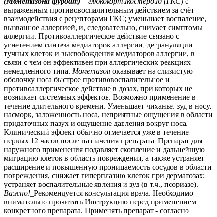
(Мометазона фуроат)
–
глюкокортикостероид (ГКС)
с
выраженным противовоспалительным действием за счёт
взаимодействия с рецепторами ГКС; уменьшает воспаление,
вызванное аллергией, и, следовательно, снимает симптомы
аллергии. Противоаллергическое действие связано с
угнетением синтеза медиаторов аллергии, дегрануляции
тучных клеток и высвобождения медиаторов аллергии, в
связи с чем он эффективен при аллергических реакциях
немедленного типа.
Мометазон
оказывает на слизистую
оболочку носа быстрое противовоспалительное и
противоаллергическое действие в дозах, при которых не
возникает системных эффектов. Возможно применение в
течение длительного времени. Уменьшает чиханье, зуд в носу,
насморк, заложенность носа, неприятные ощущения в области
придаточных пазух и ощущение давления вокруг носа.
Клинический эффект обычно отмечается уже в течение
первых 12 часов после назначения препарата. Препарат для
наружного применения подавляет скопление и дальнейшую
миграцию клеток в область повреждения, а также устраняет
расширение и повышенную проницаемость сосудов в области
повреждения, снижает гиперплазию клеток при дерматозах;
устраняет воспалительные явления и зуд (в т.ч., псориазе).
Важно!
_Рекомендуется консультация врача. Необходимо
внимательно прочитать Инструкцию перед применением
конкретного препарата. Применять препарат - согласно