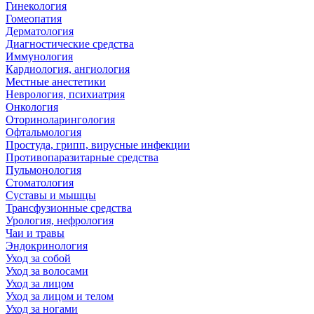
Гинекология
Гомеопатия
Дерматология
Диагностические средства
Иммунология
Кардиология, ангиология
Местные анестетики
Неврология, психиатрия
Онкология
Оториноларингология
Офтальмология
Простуда, грипп, вирусные инфекции
Противопаразитарные средства
Пульмонология
Стоматология
Суставы и мышцы
Трансфузионные средства
Урология, нефрология
Чаи и травы
Эндокринология
Уход за собой
Уход за волосами
Уход за лицом
Уход за лицом и телом
Уход за ногами