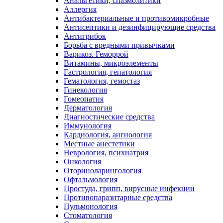
Анальгетики, спазмолитики
Аллергия
Антибактериальные и противомикробные
Антисептики и дезинфицирующие средства
Антигрибок
Борьба с вредными привычками
Варикоз. Геморрой
Витамины, микроэлементы
Гастрология, гепатология
Гематология, гемостаз
Гинекология
Гомеопатия
Дерматология
Диагностические средства
Иммунология
Кардиология, ангиология
Местные анестетики
Неврология, психиатрия
Онкология
Оториноларингология
Офтальмология
Простуда, грипп, вирусные инфекции
Противопаразитарные средства
Пульмонология
Стоматология