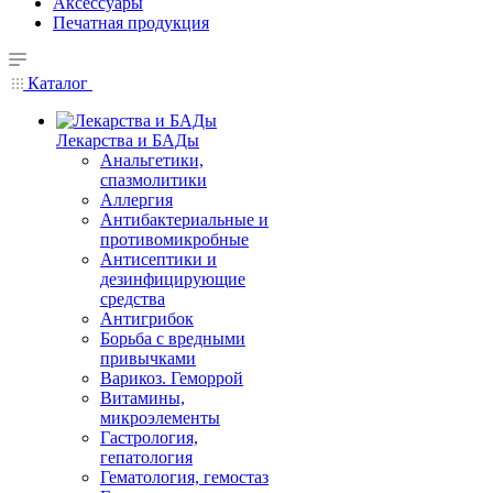
Аксессуары
Печатная продукция
Каталог
Лекарства и БАДы
Анальгетики,
спазмолитики
Аллергия
Антибактериальные и
противомикробные
Антисептики и
дезинфицирующие
средства
Антигрибок
Борьба с вредными
привычками
Варикоз. Геморрой
Витамины,
микроэлементы
Гастрология,
гепатология
Гематология, гемостаз