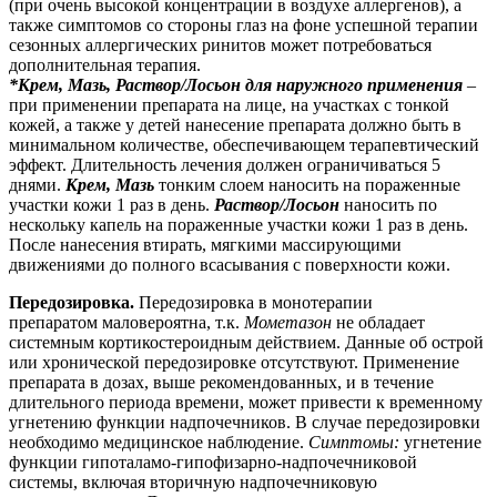
(при очень высокой концентрации в воздухе аллергенов), а
также симптомов со стороны глаз на фоне успешной терапии
сезонных аллергических ринитов может потребоваться
дополнительная терапия.
*Крем, Мазь, Раствор/Лосьон для наружного применения
–
при применении препарата на лице, на участках с тонкой
кожей, а также у детей нанесение препарата должно быть в
минимальном количестве, обеспечивающем терапевтический
эффект. Длительность лечения должен ограничиваться 5
днями.
Крем, Мазь
тонким слоем наносить на пораженные
участки кожи 1 раз в день.
Раствор/Лосьон
наносить по
нескольку капель на пораженные участки кожи 1 раз в день.
После нанесения втирать, мягкими массирующими
движениями до полного всасывания с поверхности кожи.
Передозировка.
Передозировка в монотерапии
препаратом маловероятна, т.к.
Мометазон
не обладает
системным кортикостероидным действием. Данные об острой
или хронической передозировке отсутствуют. Применение
препарата в дозах, выше рекомендованных, и в течение
длительного периода времени, может привести к временному
угнетению функции надпочечников. В случае передозировки
необходимо медицинское наблюдение.
Симптомы:
угнетение
функции гипоталамо-гипофизарно-надпочечниковой
системы, включая вторичную надпочечниковую