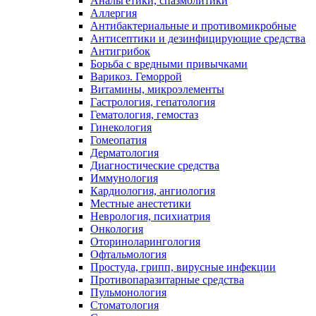
Анальгетики, спазмолитики
Аллергия
Антибактериальные и противомикробные
Антисептики и дезинфицирующие средства
Антигрибок
Борьба с вредными привычками
Варикоз. Геморрой
Витамины, микроэлементы
Гастрология, гепатология
Гематология, гемостаз
Гинекология
Гомеопатия
Дерматология
Диагностические средства
Иммунология
Кардиология, ангиология
Местные анестетики
Неврология, психиатрия
Онкология
Оториноларингология
Офтальмология
Простуда, грипп, вирусные инфекции
Противопаразитарные средства
Пульмонология
Стоматология