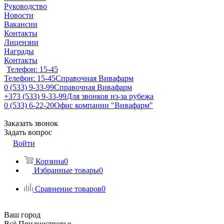
Руководство
Новости
Вакансии
Контакты
Лицензии
Награды
Контакты
Телефон: 15-45
Телефон: 15-45
Справочная Вивафарм
0 (533) 9-33-99
Справочная Вивафарм
+373 (533) 9-33-99
Для звонков из-за рубежа
0 (533) 6-22-20
Офис компании "Вивафарм"
Заказать звонок
Задать вопрос
Войти
Корзина
0
Избранные товары
0
Сравнение товаров
0
Ваш город
Всё Приднестровье