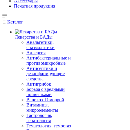
Аксессуары
Печатная продукция
Каталог
Лекарства и БАДы
Анальгетики,
спазмолитики
Аллергия
Антибактериальные и
противомикробные
Антисептики и
дезинфицирующие
средства
Антигрибок
Борьба с вредными
привычками
Варикоз. Геморрой
Витамины,
микроэлементы
Гастрология,
гепатология
Гематология, гемостаз