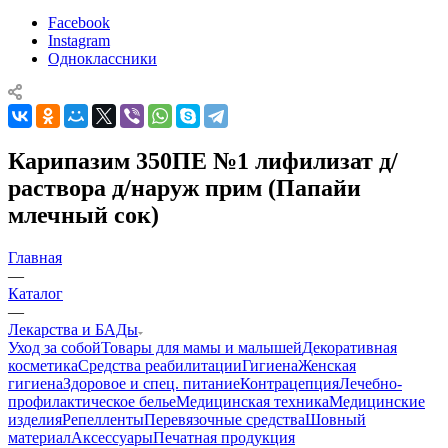
Facebook
Instagram
Одноклассники
Карипазим 350ПЕ №1 лифилизат д/
раствора д/наруж прим (Папайи
млечный сок)
Главная
—
Каталог
—
Лекарства и БАДы
Уход за собой
Товары для мамы и малышей
Декоративная
косметика
Средства реабилитации
Гигиена
Женская
гигиена
Здоровое и спец. питание
Контрацепция
Лечебно-
профилактическое белье
Медицинская техника
Медицинские
изделия
Репелленты
Перевязочные средства
Шовный
материал
Аксессуары
Печатная продукция