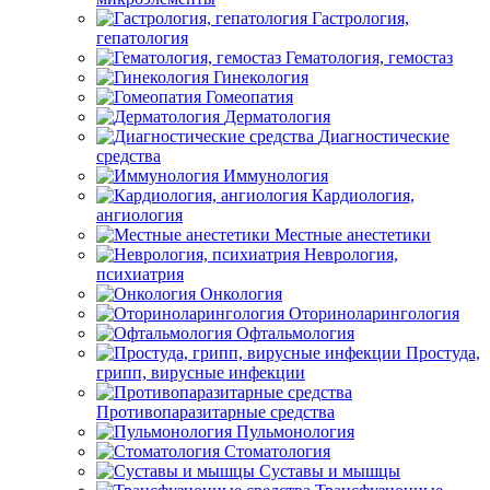
Гастрология,
гепатология
Гематология, гемостаз
Гинекология
Гомеопатия
Дерматология
Диагностические
средства
Иммунология
Кардиология,
ангиология
Местные анестетики
Неврология,
психиатрия
Онкология
Оториноларингология
Офтальмология
Простуда,
грипп, вирусные инфекции
Противопаразитарные средства
Пульмонология
Стоматология
Суставы и мышцы