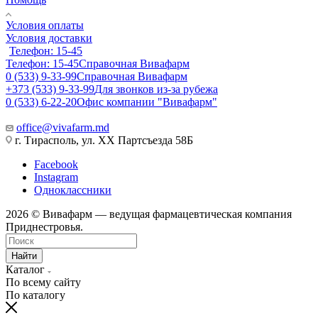
Условия оплаты
Условия доставки
Телефон: 15-45
Телефон: 15-45
Справочная Вивафарм
0 (533) 9-33-99
Справочная Вивафарм
+373 (533) 9-33-99
Для звонков из-за рубежа
0 (533) 6-22-20
Офис компании "Вивафарм"
office@vivafarm.md
г. Тирасполь, ул. ХХ Партсъезда 58Б
Facebook
Instagram
Одноклассники
2026 © Вивафарм — ведущая фармацевтическая компания
Приднестровья.
Найти
Каталог
По всему сайту
По каталогу