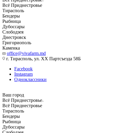
Всё Приднестровье
Тирасполь
Бендеры
Рыбница
Дубоссары
Слободзея
Днестровск
Григориополь
Каменка
office@vivafarm.md
г. Тирасполь, ул. ХХ Партсъезда 58Б
Facebook
Instagram
Одноклассники
Ваш город
Всё Приднестровье
Всё Приднестровье
Тирасполь
Бендеры
Рыбница
Дубоссары
Слободзея