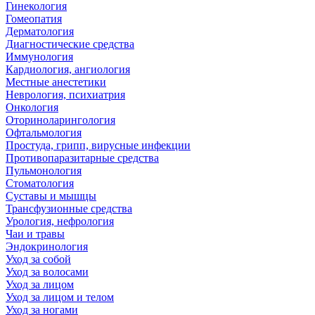
Гинекология
Гомеопатия
Дерматология
Диагностические средства
Иммунология
Кардиология, ангиология
Местные анестетики
Неврология, психиатрия
Онкология
Оториноларингология
Офтальмология
Простуда, грипп, вирусные инфекции
Противопаразитарные средства
Пульмонология
Стоматология
Суставы и мышцы
Трансфузионные средства
Урология, нефрология
Чаи и травы
Эндокринология
Уход за собой
Уход за волосами
Уход за лицом
Уход за лицом и телом
Уход за ногами