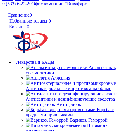
0 (533) 6-22-20
Офис компании "Вивафарм"
Сравнение
0
Избранные товары
0
Корзина
0
Лекарства и БАДы
Анальгетики,
спазмолитики
Аллергия
Антибактериальные и противомикробные
Антисептики и дезинфицирующие средства
Антигрибок
Борьба с
вредными привычками
Варикоз. Геморрой
Витамины,
микроэлементы