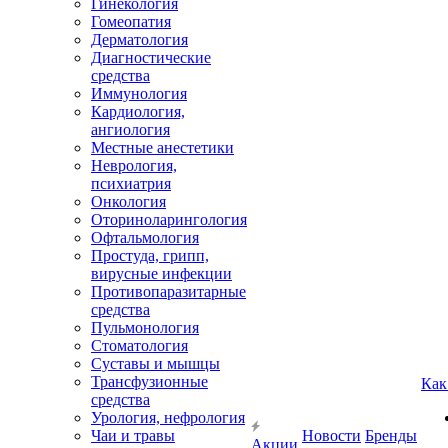
Гинекология
Гомеопатия
Дерматология
Диагностические
средства
Иммунология
Кардиология,
ангиология
Местные анестетики
Неврология,
психиатрия
Онкология
Оториноларингология
Офтальмология
Простуда, грипп,
вирусные инфекции
Противопаразитарные
средства
Пульмонология
Стоматология
Суставы и мышцы
Трансфузионные
Как
средства
Урология, нефрология
Чаи и травы
Новости
Бренды
Акции