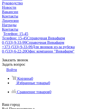
Руководство
Новости
Вакансии
Контакты
Лицензии
Награды
Контакты
Телефон: 15-45
Телефон: 15-45
Справочная Вивафарм
0 (533) 9-33-99
Справочная Вивафарм
+373 (533) 9-33-99
Для звонков из-за рубежа
0 (533) 6-22-20
Офис компании "Вивафарм"
Заказать звонок
Задать вопрос
Войти
Корзина
0
Избранные товары
0
Сравнение товаров
0
Ваш город
Всё Приднестровье