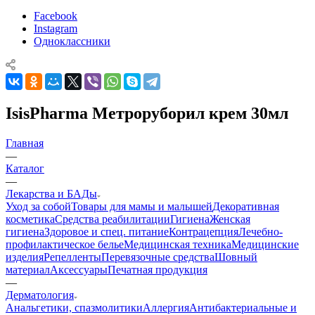
Facebook
Instagram
Одноклассники
IsisPharma Метроруборил крем 30мл
Главная
—
Каталог
—
Лекарства и БАДы
Уход за собой
Товары для мамы и малышей
Декоративная
косметика
Средства реабилитации
Гигиена
Женская
гигиена
Здоровое и спец. питание
Контрацепция
Лечебно-
профилактическое белье
Медицинская техника
Медицинские
изделия
Репелленты
Перевязочные средства
Шовный
материал
Аксессуары
Печатная продукция
—
Дерматология
Анальгетики, спазмолитики
Аллергия
Антибактериальные и