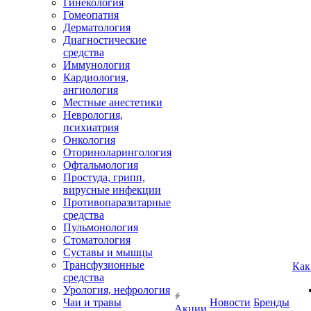
Гинекология
Гомеопатия
Дерматология
Диагностические
средства
Иммунология
Кардиология,
ангиология
Местные анестетики
Неврология,
психиатрия
Онкология
Оториноларингология
Офтальмология
Простуда, грипп,
вирусные инфекции
Противопаразитарные
средства
Пульмонология
Стоматология
Суставы и мышцы
Трансфузионные
Как
средства
Урология, нефрология
Чаи и травы
Новости
Бренды
Акции