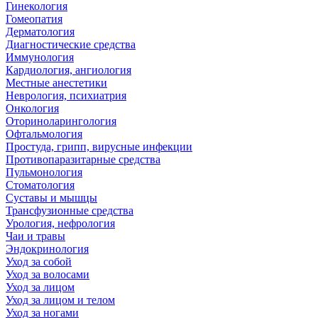
Гинекология
Гомеопатия
Дерматология
Диагностические средства
Иммунология
Кардиология, ангиология
Местные анестетики
Неврология, психиатрия
Онкология
Оториноларингология
Офтальмология
Простуда, грипп, вирусные инфекции
Противопаразитарные средства
Пульмонология
Стоматология
Суставы и мышцы
Трансфузионные средства
Урология, нефрология
Чаи и травы
Эндокринология
Уход за собой
Уход за волосами
Уход за лицом
Уход за лицом и телом
Уход за ногами