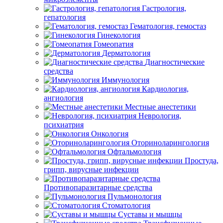
Гастрология,
гепатология
Гематология, гемостаз
Гинекология
Гомеопатия
Дерматология
Диагностические
средства
Иммунология
Кардиология,
ангиология
Местные анестетики
Неврология,
психиатрия
Онкология
Оториноларингология
Офтальмология
Простуда,
грипп, вирусные инфекции
Противопаразитарные средства
Пульмонология
Стоматология
Суставы и мышцы