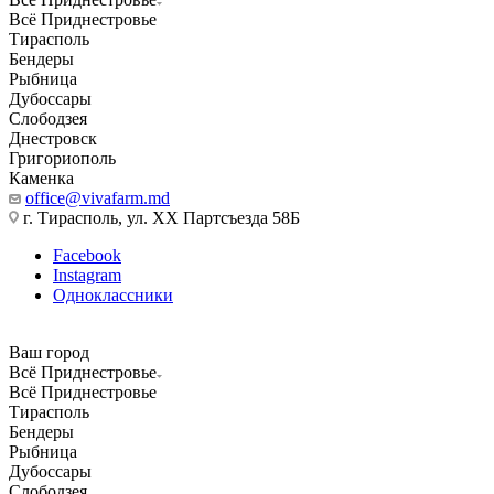
Всё Приднестровье
Тирасполь
Бендеры
Рыбница
Дубоссары
Слободзея
Днестровск
Григориополь
Каменка
office@vivafarm.md
г. Тирасполь, ул. ХХ Партсъезда 58Б
Facebook
Instagram
Одноклассники
Ваш город
Всё Приднестровье
Всё Приднестровье
Тирасполь
Бендеры
Рыбница
Дубоссары
Слободзея