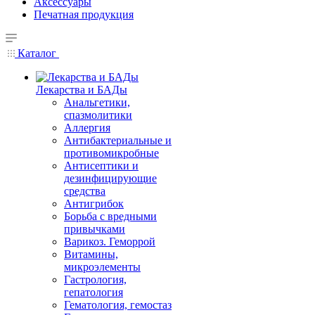
Аксессуары
Печатная продукция
Каталог
Лекарства и БАДы
Анальгетики,
спазмолитики
Аллергия
Антибактериальные и
противомикробные
Антисептики и
дезинфицирующие
средства
Антигрибок
Борьба с вредными
привычками
Варикоз. Геморрой
Витамины,
микроэлементы
Гастрология,
гепатология
Гематология, гемостаз