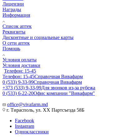
Лицензии
Награды
Информация
Список аптек
Реквизиты
Дисконтные и социальные карты
О сети аптек
Помощь
Условия оплаты
Условия доставки
Телефон: 15-45
Телефон: 15-45
Справочная Вивафарм
0 (533) 9-33-99
Справочная Вивафарм
+373 (533) 9-33-99
Для звонков из-за рубежа
0 (533) 6-22-20
Офис компании "Вивафарм"
office@vivafarm.md
г. Тирасполь, ул. ХХ Партсъезда 58Б
Facebook
Instagram
Одноклассники