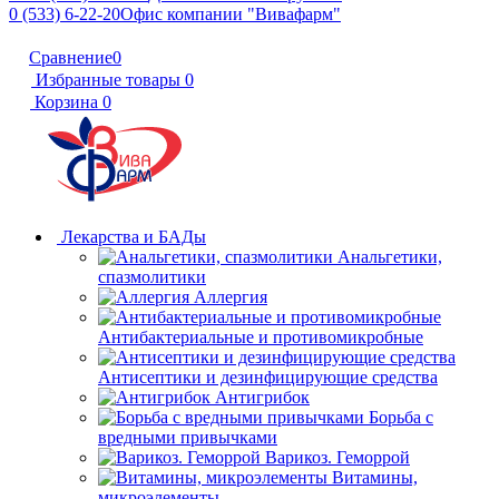
0 (533) 6-22-20
Офис компании "Вивафарм"
Сравнение
0
Избранные товары
0
Корзина
0
Лекарства и БАДы
Анальгетики,
спазмолитики
Аллергия
Антибактериальные и противомикробные
Антисептики и дезинфицирующие средства
Антигрибок
Борьба с
вредными привычками
Варикоз. Геморрой
Витамины,
микроэлементы