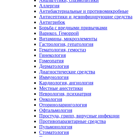
Анальгетики, спазмолитики
Аллергия
Антибактериальные и противомикробные
Антисептики и дезинфицирующие средства
Антигрибок
Борьба с вредными привычками
Варикоз. Геморрой
Витамины, микроэлементы
Гастрология, гепатология
Гематология, гемостаз
Гинекология
Гомеопатия
Дерматология
Диагностические средства
Иммунология
Кардиология, ангиология
Местные анестетики
Неврология, психиатрия
Онкология
Оториноларингология
Офтальмология
Простуда, грипп, вирусные инфекции
Противопаразитарные средства
Пульмонология
Стоматология