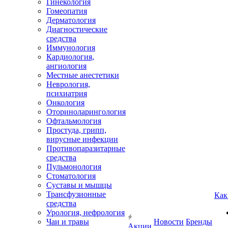
Гинекология
Гомеопатия
Дерматология
Диагностические
средства
Иммунология
Кардиология,
ангиология
Местные анестетики
Неврология,
психиатрия
Онкология
Оториноларингология
Офтальмология
Простуда, грипп,
вирусные инфекции
Противопаразитарные
средства
Пульмонология
Стоматология
Суставы и мышцы
Трансфузионные
Как
средства
Урология, нефрология
Чаи и травы
Новости
Бренды
Акции