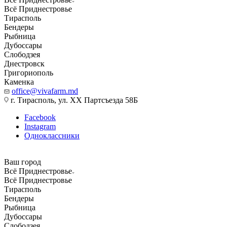
Всё Приднестровье
Тирасполь
Бендеры
Рыбница
Дубоссары
Слободзея
Днестровск
Григориополь
Каменка
office@vivafarm.md
г. Тирасполь, ул. ХХ Партсъезда 58Б
Facebook
Instagram
Одноклассники
Ваш город
Всё Приднестровье
Всё Приднестровье
Тирасполь
Бендеры
Рыбница
Дубоссары
Слободзея