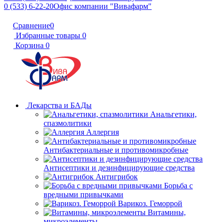
0 (533) 6-22-20
Офис компании "Вивафарм"
Сравнение
0
Избранные товары
0
Корзина
0
Лекарства и БАДы
Анальгетики,
спазмолитики
Аллергия
Антибактериальные и противомикробные
Антисептики и дезинфицирующие средства
Антигрибок
Борьба с
вредными привычками
Варикоз. Геморрой
Витамины,
микроэлементы