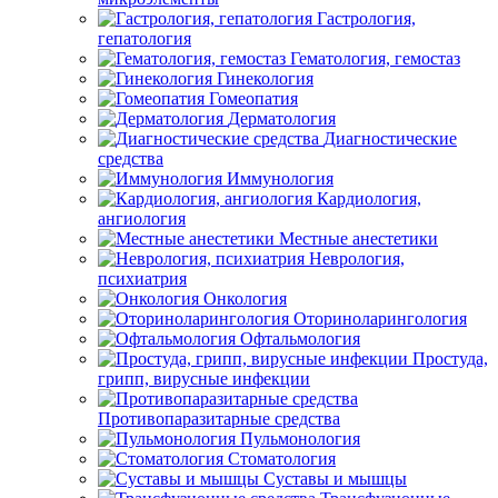
Гастрология,
гепатология
Гематология, гемостаз
Гинекология
Гомеопатия
Дерматология
Диагностические
средства
Иммунология
Кардиология,
ангиология
Местные анестетики
Неврология,
психиатрия
Онкология
Оториноларингология
Офтальмология
Простуда,
грипп, вирусные инфекции
Противопаразитарные средства
Пульмонология
Стоматология
Суставы и мышцы