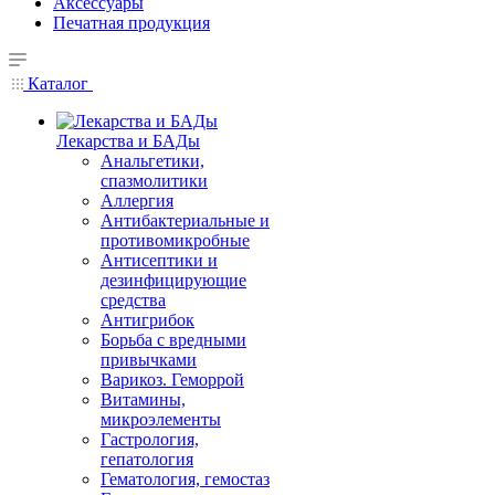
Аксессуары
Печатная продукция
Каталог
Лекарства и БАДы
Анальгетики,
спазмолитики
Аллергия
Антибактериальные и
противомикробные
Антисептики и
дезинфицирующие
средства
Антигрибок
Борьба с вредными
привычками
Варикоз. Геморрой
Витамины,
микроэлементы
Гастрология,
гепатология
Гематология, гемостаз