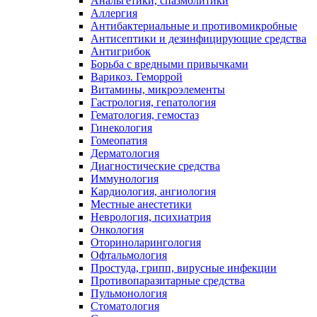
Анальгетики, спазмолитики
Аллергия
Антибактериальные и противомикробные
Антисептики и дезинфицирующие средства
Антигрибок
Борьба с вредными привычками
Варикоз. Геморрой
Витамины, микроэлементы
Гастрология, гепатология
Гематология, гемостаз
Гинекология
Гомеопатия
Дерматология
Диагностические средства
Иммунология
Кардиология, ангиология
Местные анестетики
Неврология, психиатрия
Онкология
Оториноларингология
Офтальмология
Простуда, грипп, вирусные инфекции
Противопаразитарные средства
Пульмонология
Стоматология