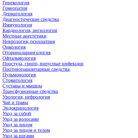
Гинекология
Гомеопатия
Дерматология
Диагностические средства
Иммунология
Кардиология, ангиология
Местные анестетики
Неврология, психиатрия
Онкология
Оториноларингология
Офтальмология
Простуда, грипп, вирусные инфекции
Противопаразитарные средства
Пульмонология
Стоматология
Суставы и мышцы
Трансфузионные средства
Урология, нефрология
Чаи и травы
Эндокринология
Уход за собой
Уход за волосами
Уход за лицом
Уход за лицом и телом
Уход за ногами