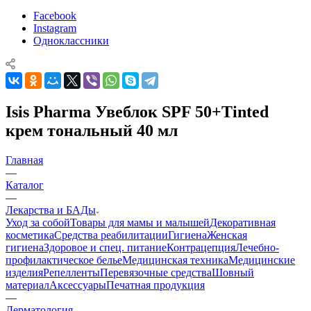
Facebook
Instagram
Одноклассники
Isis Pharma Увеблок SPF 50+Tinted
крем тональный 40 мл
Главная
—
Каталог
—
Лекарства и БАДы
Уход за собой
Товары для мамы и малышей
Декоративная
косметика
Средства реабилитации
Гигиена
Женская
гигиена
Здоровое и спец. питание
Контрацепция
Лечебно-
профилактическое белье
Медицинская техника
Медицинские
изделия
Репелленты
Перевязочные средства
Шовный
материал
Аксессуары
Печатная продукция
—
Дерматология