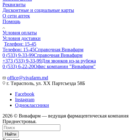
Реквизиты
Дисконтные и социальные карты
О сети аптек
Помощь
Условия оплаты
Условия доставки
Телефон: 15-45
Телефон: 15-45
Справочная Вивафарм
0 (533) 9-33-99
Справочная Вивафарм
+373 (533) 9-33-99
Для звонков из-за рубежа
0 (533) 6-22-20
Офис компании "Вивафарм"
office@vivafarm.md
г. Тирасполь, ул. ХХ Партсъезда 58Б
Facebook
Instagram
Одноклассники
2026 © Вивафарм — ведущая фармацевтическая компания
Приднестровья.
Найти