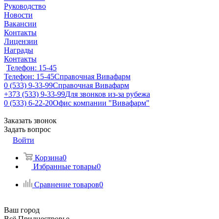
Руководство
Новости
Вакансии
Контакты
Лицензии
Награды
Контакты
Телефон: 15-45
Телефон: 15-45
Справочная Вивафарм
0 (533) 9-33-99
Справочная Вивафарм
+373 (533) 9-33-99
Для звонков из-за рубежа
0 (533) 6-22-20
Офис компании "Вивафарм"
Заказать звонок
Задать вопрос
Войти
Корзина
0
Избранные товары
0
Сравнение товаров
0
Ваш город
Всё Приднестровье