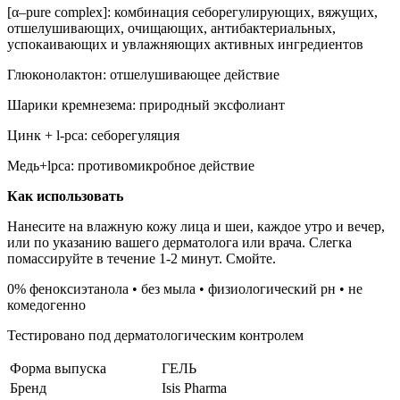
[α–pure complex]: комбинация себорегулирующих, вяжущих,
отшелушивающих, очищающих, антибактериальных,
успокаивающих и увлажняющих активных ингредиентов
Глюконолактон: отшелушивающее действие
Шарики кремнезема: природный эксфолиант
Цинк + l-pca: себорегуляция
Медь+lpca: противомикробное действие
Как использовать
Нанесите на влажную кожу лица и шеи, каждое утро и вечер,
или по указанию вашего дерматолога или врача. Слегка
помассируйте в течение 1-2 минут. Смойте.
0% феноксиэтанола • без мыла • физиологический рн • не
комедогенно
Тестировано под дерматологическим контролем
Форма выпуска
ГЕЛЬ
Бренд
Isis Pharma