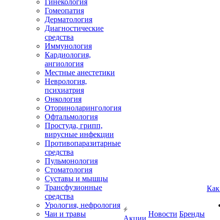
Гинекология
Гомеопатия
Дерматология
Диагностические
средства
Иммунология
Кардиология,
ангиология
Местные анестетики
Неврология,
психиатрия
Онкология
Оториноларингология
Офтальмология
Простуда, грипп,
вирусные инфекции
Противопаразитарные
средства
Пульмонология
Стоматология
Суставы и мышцы
Трансфузионные
Как
средства
Урология, нефрология
Чаи и травы
Новости
Бренды
Акции