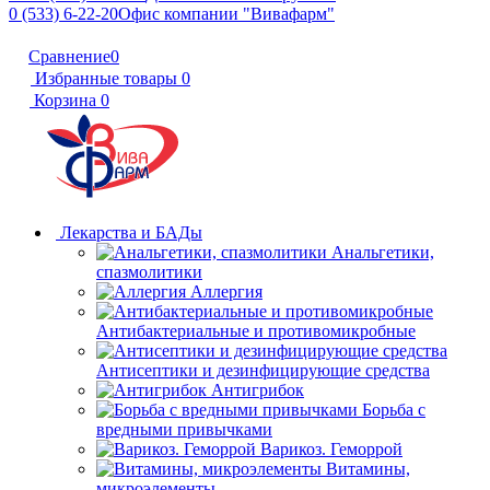
0 (533) 6-22-20
Офис компании "Вивафарм"
Сравнение
0
Избранные товары
0
Корзина
0
Лекарства и БАДы
Анальгетики,
спазмолитики
Аллергия
Антибактериальные и противомикробные
Антисептики и дезинфицирующие средства
Антигрибок
Борьба с
вредными привычками
Варикоз. Геморрой
Витамины,
микроэлементы