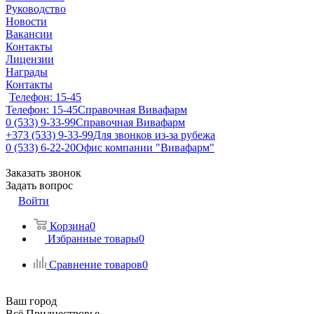
Руководство
Новости
Вакансии
Контакты
Лицензии
Награды
Контакты
Телефон: 15-45
Телефон: 15-45
Справочная Вивафарм
0 (533) 9-33-99
Справочная Вивафарм
+373 (533) 9-33-99
Для звонков из-за рубежа
0 (533) 6-22-20
Офис компании "Вивафарм"
Заказать звонок
Задать вопрос
Войти
Корзина
0
Избранные товары
0
Сравнение товаров
0
Ваш город
Всё Приднестровье