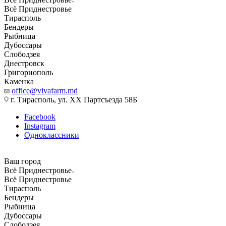
Всё Приднестровье
Тирасполь
Бендеры
Рыбница
Дубоссары
Слободзея
Днестровск
Григориополь
Каменка
office@vivafarm.md
г. Тирасполь, ул. ХХ Партсъезда 58Б
Facebook
Instagram
Одноклассники
Ваш город
Всё Приднестровье
Всё Приднестровье
Тирасполь
Бендеры
Рыбница
Дубоссары
Слободзея