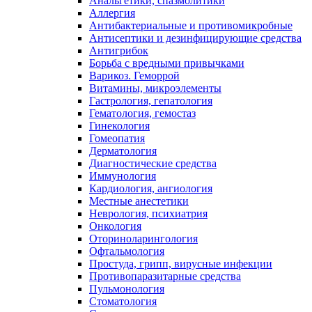
Анальгетики, спазмолитики
Аллергия
Антибактериальные и противомикробные
Антисептики и дезинфицирующие средства
Антигрибок
Борьба с вредными привычками
Варикоз. Геморрой
Витамины, микроэлементы
Гастрология, гепатология
Гематология, гемостаз
Гинекология
Гомеопатия
Дерматология
Диагностические средства
Иммунология
Кардиология, ангиология
Местные анестетики
Неврология, психиатрия
Онкология
Оториноларингология
Офтальмология
Простуда, грипп, вирусные инфекции
Противопаразитарные средства
Пульмонология
Стоматология