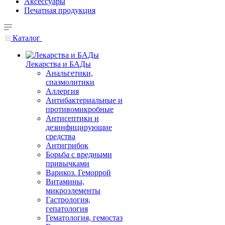
Аксессуары
Печатная продукция
Каталог
Лекарства и БАДы
Анальгетики,
спазмолитики
Аллергия
Антибактериальные и
противомикробные
Антисептики и
дезинфицирующие
средства
Антигрибок
Борьба с вредными
привычками
Варикоз. Геморрой
Витамины,
микроэлементы
Гастрология,
гепатология
Гематология, гемостаз