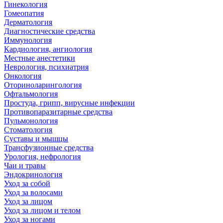
Гинекология
Гомеопатия
Дерматология
Диагностические средства
Иммунология
Кардиология, ангиология
Местные анестетики
Неврология, психиатрия
Онкология
Оториноларингология
Офтальмология
Простуда, грипп, вирусные инфекции
Противопаразитарные средства
Пульмонология
Стоматология
Суставы и мышцы
Трансфузионные средства
Урология, нефрология
Чаи и травы
Эндокринология
Уход за собой
Уход за волосами
Уход за лицом
Уход за лицом и телом
Уход за ногами