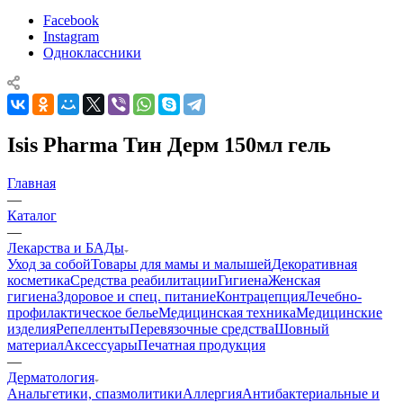
Facebook
Instagram
Одноклассники
Isis Pharma Тин Дерм 150мл гель
Главная
—
Каталог
—
Лекарства и БАДы
Уход за собой
Товары для мамы и малышей
Декоративная
косметика
Средства реабилитации
Гигиена
Женская
гигиена
Здоровое и спец. питание
Контрацепция
Лечебно-
профилактическое белье
Медицинская техника
Медицинские
изделия
Репелленты
Перевязочные средства
Шовный
материал
Аксессуары
Печатная продукция
—
Дерматология
Анальгетики, спазмолитики
Аллергия
Антибактериальные и