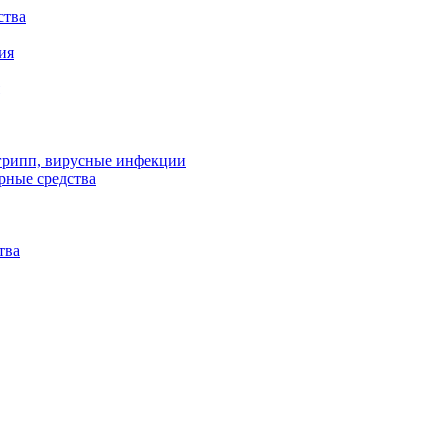
ства
ия
 грипп, вирусные инфекции
рные средства
тва