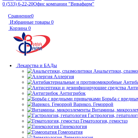
0 (533) 6-22-20
Офис компании "Вивафарм"
Сравнение
0
Избранные товары
0
Корзина
0
Лекарства и БАДы
Анальгетики, спазм
Аллергия
Антиб
Анти
Антигрибок
Борьба с вредн
Варикоз. Геморрой
Витамины, микроэле
Гастрология, гепатолог
Гематология, гемостаз
Гинекология
Гомеопатия
Дерматология