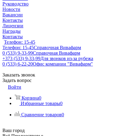
Руководство
Новости
Вакансии
Контакты
Лицензии
Награды
Контакты
Телефон: 15-45
Телефон: 15-45
Справочная Вивафарм
0 (533) 9-33-99
Справочная Вивафарм
+373 (533) 9-33-99
Для звонков из-за рубежа
0 (533) 6-22-20
Офис компании "Вивафарм"
Заказать звонок
Задать вопрос
Войти
Корзина
0
Избранные товары
0
Сравнение товаров
0
Ваш город
Всё Приднестровье