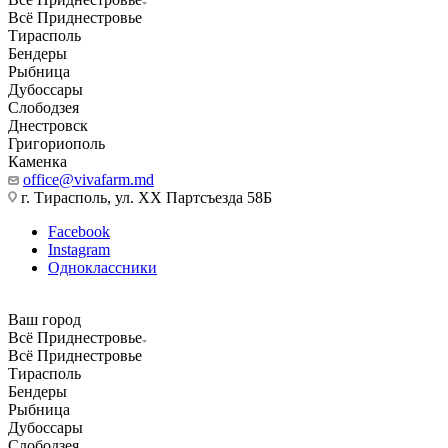
Всё Приднестровье
Тирасполь
Бендеры
Рыбница
Дубоссары
Слободзея
Днестровск
Григориополь
Каменка
office@vivafarm.md
г. Тирасполь, ул. ХХ Партсъезда 58Б
Facebook
Instagram
Одноклассники
Ваш город
Всё Приднестровье
Всё Приднестровье
Тирасполь
Бендеры
Рыбница
Дубоссары
Слободзея