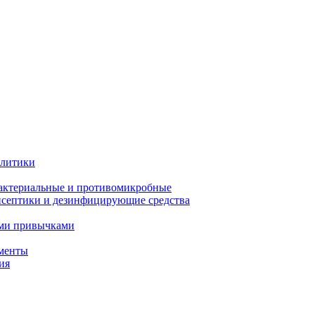
олитики
актериальные и противомикробные
септики и дезинфицирующие средства
ыми привычками
менты
ия