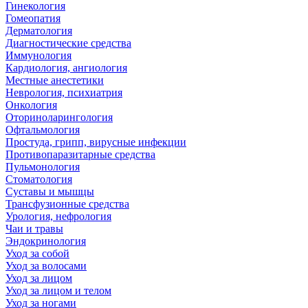
Гинекология
Гомеопатия
Дерматология
Диагностические средства
Иммунология
Кардиология, ангиология
Местные анестетики
Неврология, психиатрия
Онкология
Оториноларингология
Офтальмология
Простуда, грипп, вирусные инфекции
Противопаразитарные средства
Пульмонология
Стоматология
Суставы и мышцы
Трансфузионные средства
Урология, нефрология
Чаи и травы
Эндокринология
Уход за собой
Уход за волосами
Уход за лицом
Уход за лицом и телом
Уход за ногами