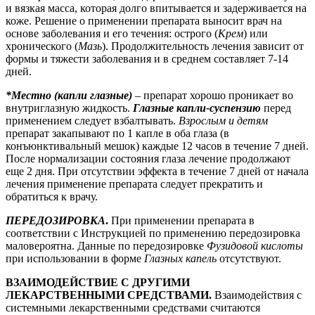
и вязкая масса, которая долго впитывается и задерживается на
коже. Решение о применении препарата выносит врач на
основе заболевания и его течения: острого (
Крем
) или
хронического (
Мазь
). Продолжительность лечения зависит от
формы и тяжести заболевания и в среднем составляет 7-14
дней.
*Местно (капли глазные)
–
препарат хорошо проникает во
внутриглазную жидкость.
Глазные капли-суспензию
перед
применением следует взбалтывать.
Взрослым и детям
препарат закапывают по 1 капле в оба глаза (в
конъюнктивальный мешок) каждые 12 часов в течение 7 дней.
После нормализации состояния глаза лечение продолжают
еще 2 дня. При отсутствии эффекта в течение 7 дней от начала
лечения применение препарата следует прекратить и
обратиться к врачу.
ПЕРЕДОЗИРОВКА
.
При применении препарата в
соответствии с Инструкцией по применению передозировка
маловероятна. Данные по передозировке
Фузидовой кислоты
при использовании в форме
Глазных капель
отсутствуют.
ВЗАИМОДЕЙСТВИЕ С ДРУГИМИ
ЛЕКАРСТВЕННЫМИ СРЕДСТВАМИ.
Взаимодействия с
системными лекарственными средствами считаются