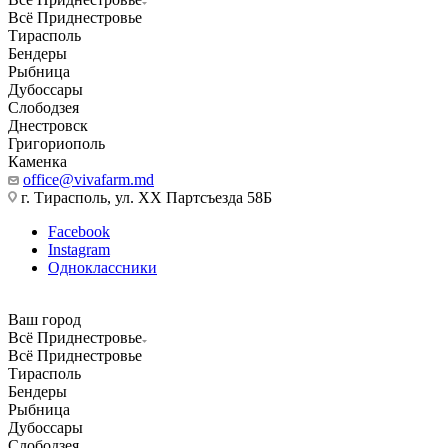
Всё Приднестровье
Тирасполь
Бендеры
Рыбница
Дубоссары
Слободзея
Днестровск
Григориополь
Каменка
office@vivafarm.md
г. Тирасполь, ул. ХХ Партсъезда 58Б
Facebook
Instagram
Одноклассники
Ваш город
Всё Приднестровье
Всё Приднестровье
Тирасполь
Бендеры
Рыбница
Дубоссары
Слободзея