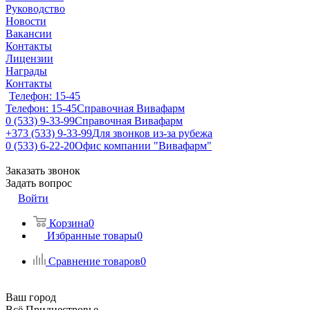
Руководство
Новости
Вакансии
Контакты
Лицензии
Награды
Контакты
Телефон: 15-45
Телефон: 15-45
Справочная Вивафарм
0 (533) 9-33-99
Справочная Вивафарм
+373 (533) 9-33-99
Для звонков из-за рубежа
0 (533) 6-22-20
Офис компании "Вивафарм"
Заказать звонок
Задать вопрос
Войти
Корзина
0
Избранные товары
0
Сравнение товаров
0
Ваш город
Всё Приднестровье