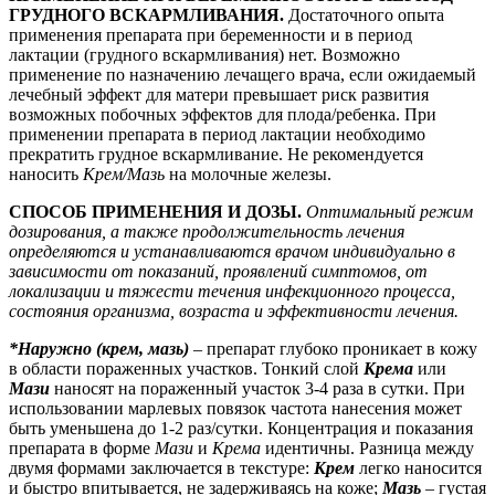
ГРУДНОГО ВСКАРМЛИВАНИЯ.
Достаточного опыта
применения препарата при беременности и в период
лактации (грудного вскармливания) нет. Возможно
применение по назначению лечащего врача, если ожидаемый
лечебный эффект для матери превышает риск развития
возможных побочных эффектов для плода/ребенка. При
применении препарата в период лактации необходимо
прекратить грудное вскармливание. Не рекомендуется
наносить
Крем/Мазь
на молочные железы.
СПОСОБ ПРИМЕНЕНИЯ И ДОЗЫ.
Оптимальный режим
дозирования, а также продолжительность лечения
определяются и устанавливаются врачом индивидуально в
зависимости от показаний, проявлений симптомов, от
локализации и тяжести течения инфекционного процесса,
состояния организма, возраста и эффективности лечения.
*Наружно (крем, мазь)
– препарат глубоко проникает в кожу
в области пораженных участков. Тонкий слой
Крема
или
Мази
наносят на пораженный участок 3-4 раза в сутки. При
использовании марлевых повязок частота нанесения может
быть уменьшена до 1-2 раз/сутки. Концентрация и показания
препарата в форме
Мази
и
Крема
идентичны. Разница между
двумя формами заключается в текстуре:
Крем
легко наносится
и быстро впитывается, не задерживаясь на коже;
Мазь
– густая