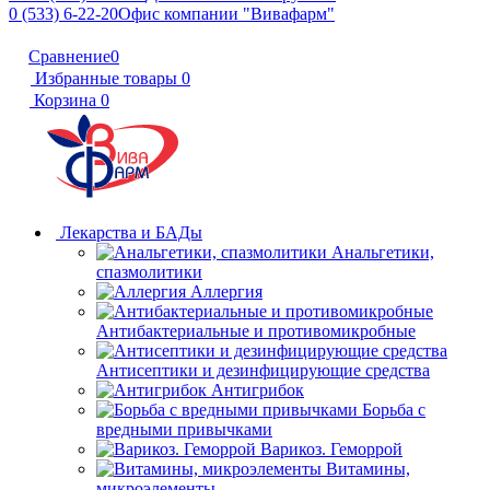
0 (533) 6-22-20
Офис компании "Вивафарм"
Сравнение
0
Избранные товары
0
Корзина
0
Лекарства и БАДы
Анальгетики,
спазмолитики
Аллергия
Антибактериальные и противомикробные
Антисептики и дезинфицирующие средства
Антигрибок
Борьба с
вредными привычками
Варикоз. Геморрой
Витамины,
микроэлементы