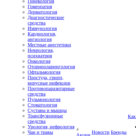
Гинекология
Гомеопатия
Дерматология
Диагностические
средства
Иммунология
Кардиология,
ангиология
Местные анестетики
Неврология,
психиатрия
Онкология
Оториноларингология
Офтальмология
Простуда, грипп,
вирусные инфекции
Противопаразитарные
средства
Пульмонология
Стоматология
Суставы и мышцы
Трансфузионные
Как
средства
Урология, нефрология
Чаи и травы
Новости
Бренды
Акции