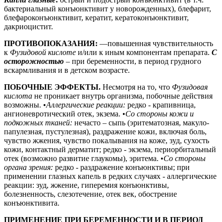
бактериальный конъюнктивит у новорожденных), блефарит,
блефароконъюнктивит, кератит, кератоконъюнктивит,
дакриоцистит.
ПРОТИВОПОКАЗАНИЯ:
—повышенная чувствительность
к
Фузидовой кислоте
и/или к иным компонентам препарата.
С
осторожностью
– при беременности, в период грудного
вскармливания и в детском возрасте.
ПОБОЧНЫЕ ЭФФЕКТЫ.
Несмотря на то, что
Фузидовая
кислота
не проникает внутрь организма, побочные действия
возможны. •
Аллергические реакции:
редко - крапивница,
ангионевротический отек, экзема. •
Со стороны кожи и
подкожных тканей:
нечасто – сыпь (эритематозная, макуло-
папулезная, пустулезная), раздражение кожи, включая боль,
чувство жжения, чувство покалывания на коже, зуд, сухость
кожи, контактный дерматит; редко - экзема, периорбитальный
отек (возможно развитие глаукомы), эритема. •
Со стороны
органа зрения:
редко - раздражение конъюнктивы; при
применении глазных капель в редких случаях - аллергические
реакции: зуд, жжение, гиперемия конъюнктивы,
болезненность, слезотечение, отек век, обострение
конъюнктивита.
ПРИМЕНЕНИЕ ПРИ БЕРЕМЕННОСТИ И В ПЕРИОД