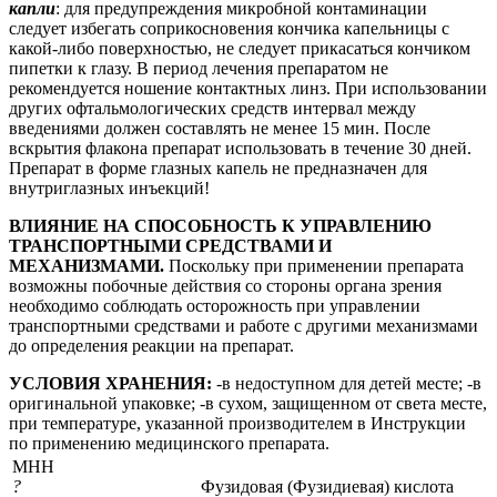
капли
: для предупреждения микробной контаминации
следует избегать соприкосновения кончика капельницы с
какой-либо поверхностью, не следует прикасаться кончиком
пипетки к глазу. В период лечения препаратом не
рекомендуется ношение контактных линз. При использовании
других офтальмологических средств интервал между
введениями должен составлять не менее 15 мин. После
вскрытия флакона препарат использовать в течение 30 дней.
Препарат в форме глазных капель не предназначен для
внутриглазных инъекций!
ВЛИЯНИЕ НА СПОСОБНОСТЬ К УПРАВЛЕНИЮ
ТРАНСПОРТНЫМИ СРЕДСТВАМИ И
МЕХАНИЗМАМИ.
Поскольку при применении препарата
возможны побочные действия со стороны органа зрения
необходимо соблюдать осторожность при управлении
транспортными средствами и работе с другими механизмами
до определения реакции на препарат.
УСЛОВИЯ ХРАНЕНИЯ:
-в недоступном для детей месте; -в
оригинальной упаковке; -в сухом, защищенном от света месте,
при температуре, указанной производителем в Инструкции
по применению медицинского препарата.
МНН
?
Фузидовая (Фузидиевая) кислота