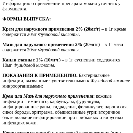
Информацию о применении препарата можно уточнить у
фармацевта.
ФОРМЫ ВЫПУСКА:
Крем для наружного применения 2% (20мг/г)
– в 1г крема
содержится 20мг
Фузидовой кислоты
.
Мазь для наружного применения 2% (20мг/г)
– в 1г мази
содержится 20мг
Фузидовой кислоты
.
Капли глазные 1% (10мг/г)
– в 1г суспензии содержится
10мг
Фузидовой кислоты
.
ПОКАЗАНИЯ К ПРИМЕНЕНИЮ.
Бактериальные
инфекции, вызванные чувствительными к
Фузидовой кислоте
микроорганизмами:
Крем или Мазь для наружного применения
:
кожные
инфекции – импетиго, карбункулы, фурункулы,
инфицированные раны, гидраденит, фолликулит, паронихия,
сикоз бороды, эритразма, обыкновенные угри; вторичное
бактериальное инфицирование при грибковых и вирусных
инфекциях кожи.
Капли глазные
:
острый и подострый конъюнктивит (в т.ч.