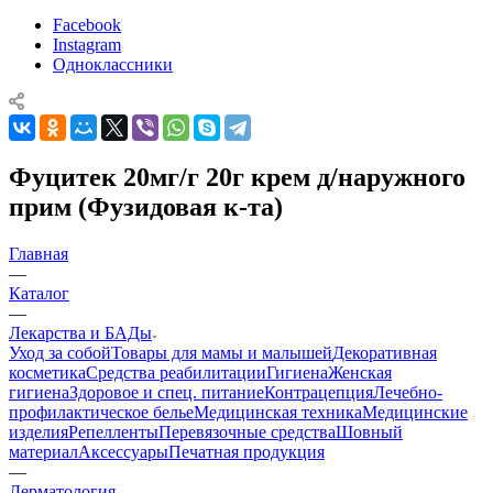
Facebook
Instagram
Одноклассники
Фуцитек 20мг/г 20г крем д/наружного
прим (Фузидовая к-та)
Главная
—
Каталог
—
Лекарства и БАДы
Уход за собой
Товары для мамы и малышей
Декоративная
косметика
Средства реабилитации
Гигиена
Женская
гигиена
Здоровое и спец. питание
Контрацепция
Лечебно-
профилактическое белье
Медицинская техника
Медицинские
изделия
Репелленты
Перевязочные средства
Шовный
материал
Аксессуары
Печатная продукция
—
Дерматология