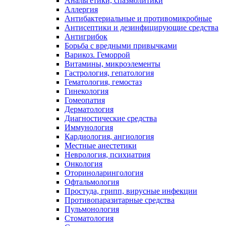
Анальгетики, спазмолитики
Аллергия
Антибактериальные и противомикробные
Антисептики и дезинфицирующие средства
Антигрибок
Борьба с вредными привычками
Варикоз. Геморрой
Витамины, микроэлементы
Гастрология, гепатология
Гематология, гемостаз
Гинекология
Гомеопатия
Дерматология
Диагностические средства
Иммунология
Кардиология, ангиология
Местные анестетики
Неврология, психиатрия
Онкология
Оториноларингология
Офтальмология
Простуда, грипп, вирусные инфекции
Противопаразитарные средства
Пульмонология
Стоматология