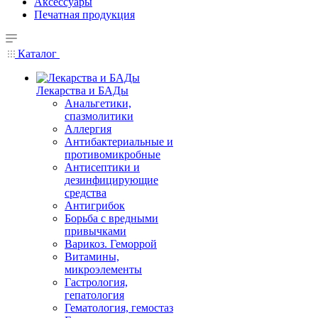
Аксессуары
Печатная продукция
Каталог
Лекарства и БАДы
Анальгетики,
спазмолитики
Аллергия
Антибактериальные и
противомикробные
Антисептики и
дезинфицирующие
средства
Антигрибок
Борьба с вредными
привычками
Варикоз. Геморрой
Витамины,
микроэлементы
Гастрология,
гепатология
Гематология, гемостаз