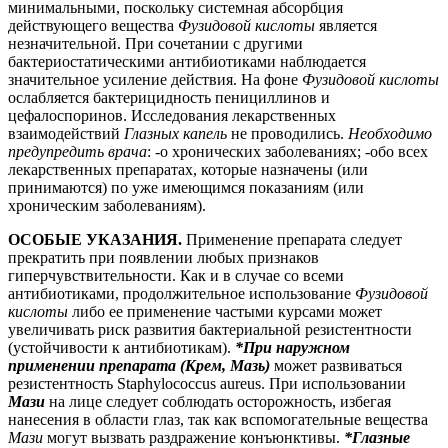
минимальными, поскольку системная абсорбция
действующего вещества
Фузидовой кислоты
является
незначительной. При сочетании с другими
бактериостатическими антибиотиками наблюдается
значительное усиление действия. На фоне
Фузидовой кислоты
ослабляется бактерицидность пенициллинов и
цефалоспоринов. Исследования лекарственных
взаимодействий
Глазных капель
не проводились.
Необходимо
предупредить врача
: -о хронических заболеваниях; -обо всех
лекарственных препаратах, которые назначены (или
принимаются) по уже имеющимся показаниям (или
хроническим заболеваниям).
ОСОБЫЕ УКАЗАНИЯ.
Применение препарата следует
прекратить при появлении любых признаков
гиперчувствительности. Как и в случае со всеми
антибиотиками, продолжительное использование
Фузидовой
кислоты
либо ее применение частыми курсами может
увеличивать риск развития бактериальной резистентности
(устойчивости к антибиотикам).
*При наружном
применении препарата
(Крем, Мазь)
может развиваться
резистентность Staphylococcus aureus. При использовании
Мази
на лице следует соблюдать осторожность, избегая
нанесения в области глаз, так как вспомогательные вещества
Мази
могут вызвать раздражение конъюнктивы.
*Глазные