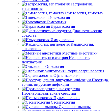
Гастрология,
гепатология
Гематология, гемостаз
Гинекология
Гомеопатия
Дерматология
Диагностические
средства
Иммунология
Кардиология,
ангиология
Местные анестетики
Неврология,
психиатрия
Онкология
Оториноларингология
Офтальмология
Простуда,
грипп, вирусные инфекции
Противопаразитарные средства
Пульмонология
Стоматология
Суставы и мышцы