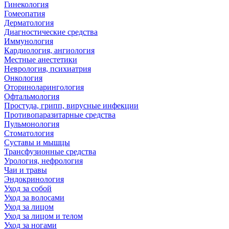
Гинекология
Гомеопатия
Дерматология
Диагностические средства
Иммунология
Кардиология, ангиология
Местные анестетики
Неврология, психиатрия
Онкология
Оториноларингология
Офтальмология
Простуда, грипп, вирусные инфекции
Противопаразитарные средства
Пульмонология
Стоматология
Суставы и мышцы
Трансфузионные средства
Урология, нефрология
Чаи и травы
Эндокринология
Уход за собой
Уход за волосами
Уход за лицом
Уход за лицом и телом
Уход за ногами