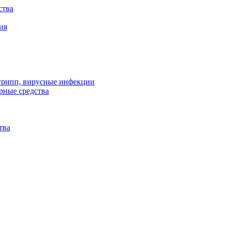
ства
ия
 грипп, вирусные инфекции
рные средства
тва