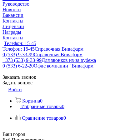
Руководство
Новости
Вакансии
Контакты
Лицензии
Награды
Контакты
Телефон: 15-45
Телефон: 15-45
Справочная Вивафарм
0 (533) 9-33-99
Справочная Вивафарм
+373 (533) 9-33-99
Для звонков из-за рубежа
0 (533) 6-22-20
Офис компании "Вивафарм"
Заказать звонок
Задать вопрос
Войти
Корзина
0
Избранные товары
0
Сравнение товаров
0
Ваш город
Всё Приднестровье