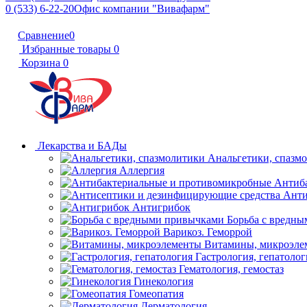
0 (533) 6-22-20
Офис компании "Вивафарм"
Сравнение
0
Избранные товары
0
Корзина
0
Лекарства и БАДы
Анальгетики, спазм
Аллергия
Антиб
Анти
Антигрибок
Борьба с вредн
Варикоз. Геморрой
Витамины, микроэле
Гастрология, гепатолог
Гематология, гемостаз
Гинекология
Гомеопатия
Дерматология