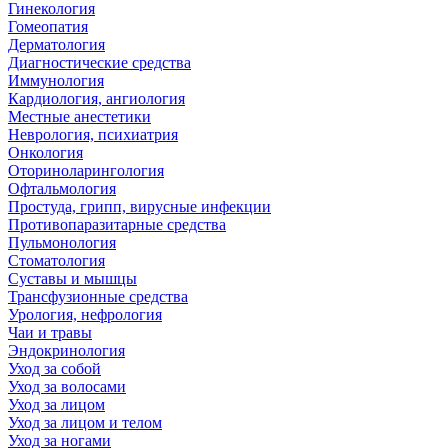
Гинекология
Гомеопатия
Дерматология
Диагностические средства
Иммунология
Кардиология, ангиология
Местные анестетики
Неврология, психиатрия
Онкология
Оториноларингология
Офтальмология
Простуда, грипп, вирусные инфекции
Противопаразитарные средства
Пульмонология
Стоматология
Суставы и мышцы
Трансфузионные средства
Урология, нефрология
Чаи и травы
Эндокринология
Уход за собой
Уход за волосами
Уход за лицом
Уход за лицом и телом
Уход за ногами