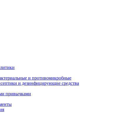
олитики
актериальные и противомикробные
септики и дезинфицирующие средства
ыми привычками
менты
ия