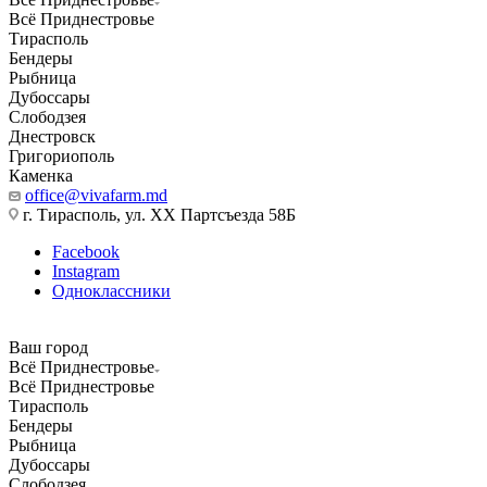
Всё Приднестровье
Тирасполь
Бендеры
Рыбница
Дубоссары
Слободзея
Днестровск
Григориополь
Каменка
office@vivafarm.md
г. Тирасполь, ул. ХХ Партсъезда 58Б
Facebook
Instagram
Одноклассники
Ваш город
Всё Приднестровье
Всё Приднестровье
Тирасполь
Бендеры
Рыбница
Дубоссары
Слободзея