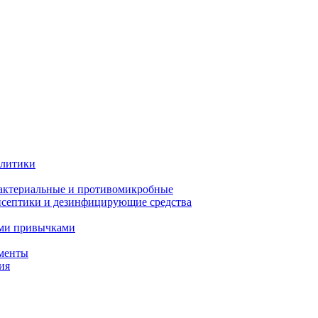
олитики
актериальные и противомикробные
септики и дезинфицирующие средства
ыми привычками
менты
ия