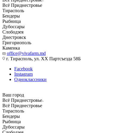
Всё Приднестровье
Тирасполь
Бендеры
Рыбница
Дубоссары
Слободзея
Днестровск
Григориополь
Каменка
office@vivafarm.md
г. Тирасполь, ул. ХХ Партсъезда 58Б
Facebook
Instagram
Одноклассники
Ваш город
Всё Приднестровье
Всё Приднестровье
Тирасполь
Бендеры
Рыбница
Дубоссары
Слободзея