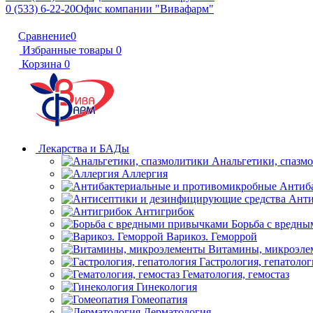
0 (533) 6-22-20
Офис компании "Вивафарм"
Сравнение
0
Избранные товары
0
Корзина
0
Лекарства и БАДы
Анальгетики, спазм
Аллергия
Антиб
Анти
Антигрибок
Борьба с вредн
Варикоз. Геморрой
Витамины, микроэле
Гастрология, гепатолог
Гематология, гемостаз
Гинекология
Гомеопатия
Дерматология