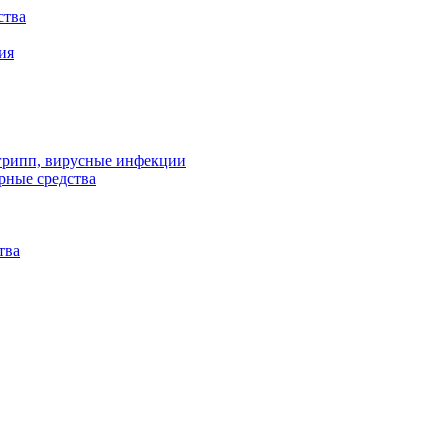
ства
ия
 грипп, вирусные инфекции
рные средства
тва