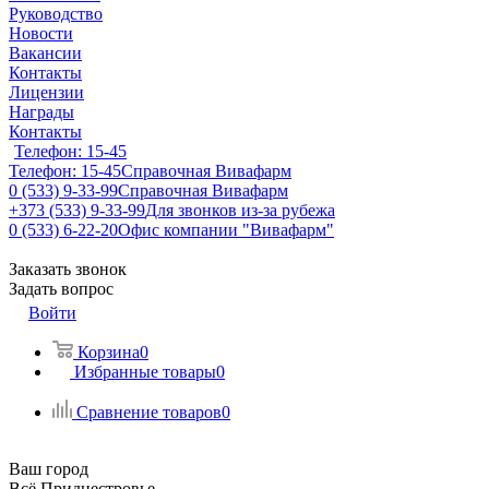
Руководство
Новости
Вакансии
Контакты
Лицензии
Награды
Контакты
Телефон: 15-45
Телефон: 15-45
Справочная Вивафарм
0 (533) 9-33-99
Справочная Вивафарм
+373 (533) 9-33-99
Для звонков из-за рубежа
0 (533) 6-22-20
Офис компании "Вивафарм"
Заказать звонок
Задать вопрос
Войти
Корзина
0
Избранные товары
0
Сравнение товаров
0
Ваш город
Всё Приднестровье