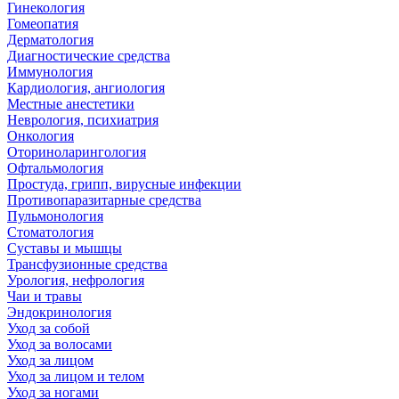
Гинекология
Гомеопатия
Дерматология
Диагностические средства
Иммунология
Кардиология, ангиология
Местные анестетики
Неврология, психиатрия
Онкология
Оториноларингология
Офтальмология
Простуда, грипп, вирусные инфекции
Противопаразитарные средства
Пульмонология
Стоматология
Суставы и мышцы
Трансфузионные средства
Урология, нефрология
Чаи и травы
Эндокринология
Уход за собой
Уход за волосами
Уход за лицом
Уход за лицом и телом
Уход за ногами