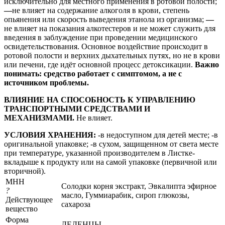
исключительно для местного применения в ротовой полости;
—
не влияет на содержание алкоголя в крови, степень
опьянения или скорость выведения этанола из организма;
—
не влияет на показания алкотестеров и не может служить для
введения в заблуждение при проведении медицинского
освидетельствования.
Основное воздействие происходит в
ротовой полости и верхних дыхательных путях, но не в крови
или печени, где идёт основной процесс детоксикации.
Важно
понимать: средство работает с симптомом, а не с
источником проблемы.
ВЛИЯНИЕ НА СПОСОБНОСТЬ К УПРАВЛЕНИЮ
ТРАНСПОРТНЫМИ СРЕДСТВАМИ И
МЕХАНИЗМАМИ.
Не влияет.
УСЛОВИЯ ХРАНЕНИЯ:
-в недоступном для детей месте; -в
оригинальной упаковке; -в сухом, защищенном от света месте
при температуре, указанной производителем в Листке-
вкладыше к продукту или на самой упаковке (первичной или
вторичной).
МНН
Солодки корня экстракт, Эвкалипта эфирное
?
масло, Гуммиарабик, сироп глюкозы,
Действующее
сахароза
вещество
Форма
ЛЕДЕНЦЫ