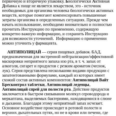
первичную и вторичную упаковку.
Б
иологически
А
ктивная
Д
обавка к пище не является лекарством, это - источник
необходимых для организма человека биологически активных
веществ, которые помогают компенсировать повышенные
затраты организма в определенных ситуациях. Прежде чем
начать использование, необходимо внимательно и полностью
прочитать Инструкцию по применению, содержащую
конкретно важную информацию, и сохранить Инструкцию
для возможности уточнений. Информацию о применении
можно уточнить у фармацевта.
АНТИПОЛИЦАЙ
— серия пищевых добавок /БАД,
предназначенная для экстренной нейтрализации/эффективной
маскировки неприятного запаха изо рта, в т. ч. запах от
алкоголя, сигарет и продуктов с резким ароматом (чеснок,
лук). Серия представлена несколькими видами продукции с
запатентованными формулами, каждый из которых имеет
схожий состав активных компонентов:
Антиполицай Вайт
Бресконтрол таблетки
,
Антиполицай леденцы
,
Антиполицай спрей для полости рта
. Действие продуктов
заключается в быстром связывании молекул сероводорода и
меркаптана, выделяемых бактериями, находящимися в слюне
и дыхании. Благодаря этому неприятный запах исчезает.
Основное воздействие происходит в ротовой полости и
верхних дыхательных путях, но не в крови или печени, где