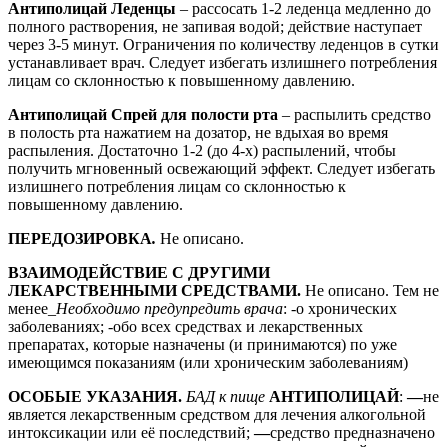
Антиполицай Леденцы
– рассосать 1-2 леденца медленно до
полного растворения, не запивая водой; действие наступает
через 3-5 минут. Ограничения по количеству леденцов в сутки
устанавливает врач. Следует избегать излишнего потребления
лицам со склонностью к повышенному давлению.
Антиполицай Спрей для полости рта
– распылить средство
в полость рта нажатием на дозатор, не вдыхая во время
распыления. Достаточно 1-2 (до 4-х) распылений, чтобы
получить мгновенный освежающий эффект. Следует избегать
излишнего потребления лицам со склонностью к
повышенному давлению.
ПЕРЕДОЗИРОВКА
.
Не описано.
ВЗАИМОДЕЙСТВИЕ С ДРУГИМИ
ЛЕКАРСТВЕННЫМИ СРЕДСТВАМИ.
Не описано.
Тем не
менее_
Необходимо предупредить врача
: -о хронических
заболеваниях; -обо всех средствах и лекарственных
препаратах, которые назначены (и принимаются) по уже
имеющимся показаниям (или хроническим заболеваниям)
ОСОБЫЕ УКАЗАНИЯ.
БАД к пище
АНТИПОЛИЦАЙ
:
—
не
является лекарственным средством для лечения алкогольной
интоксикации или её последствий;
—
средство предназначено