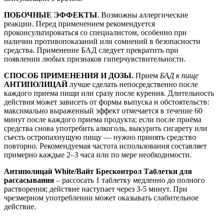
ПОБОЧНЫЕ ЭФФЕКТЫ
. Возможны аллергические
реакции. Перед применением рекомендуется
проконсультироваться со специалистом, особенно при
наличии противопоказаний или сомнений в безопасности
средства. Применение БАД следует прекратить при
появлении любых признаков гиперчувствительности.
СПОСОБ ПРИМЕНЕНИЯ И ДОЗЫ.
Прием
БАД к пище
АНТИПОЛИЦАЙ
лучше сделать непосредственно после
каждого приема пищи или сразу после курения.
Длительность
действия может зависеть от формы выпуска и обстоятельств:
максимально выраженный эффект отмечается в течение 60
минут после каждого приема продукта; если после приёма
средства снова употребить алкоголь, выкурить сигарету или
съесть остропахнущую пищу — нужно принять средство
повторно. Рекомендуемая частота использования составляет
примерно каждые 2–3 часа или по мере необходимости.
Антиполицай White/Вайт Бресконтрол Таблетки для
рассасывания
– рассосать 1 таблетку медленно до полного
растворения; действие наступает через 3-5 минут. При
чрезмерном употреблении может оказывать слабительное
действие.