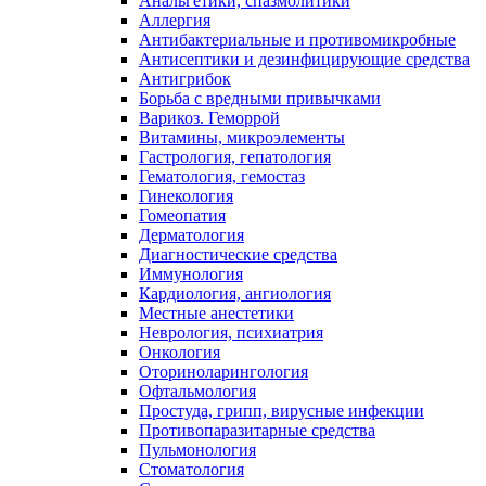
Анальгетики, спазмолитики
Аллергия
Антибактериальные и противомикробные
Антисептики и дезинфицирующие средства
Антигрибок
Борьба с вредными привычками
Варикоз. Геморрой
Витамины, микроэлементы
Гастрология, гепатология
Гематология, гемостаз
Гинекология
Гомеопатия
Дерматология
Диагностические средства
Иммунология
Кардиология, ангиология
Местные анестетики
Неврология, психиатрия
Онкология
Оториноларингология
Офтальмология
Простуда, грипп, вирусные инфекции
Противопаразитарные средства
Пульмонология
Стоматология