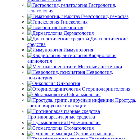
Гастрология,
гепатология
Гематология, гемостаз
Гинекология
Гомеопатия
Дерматология
Диагностические
средства
Иммунология
Кардиология,
ангиология
Местные анестетики
Неврология,
психиатрия
Онкология
Оториноларингология
Офтальмология
Простуда,
грипп, вирусные инфекции
Противопаразитарные средства
Пульмонология
Стоматология
Суставы и мышцы