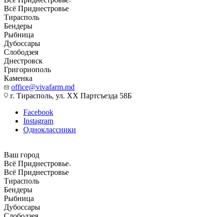
Всё Приднестровье
Тирасполь
Бендеры
Рыбница
Дубоссары
Слободзея
Днестровск
Григориополь
Каменка
office@vivafarm.md
г. Тирасполь, ул. ХХ Партсъезда 58Б
Facebook
Instagram
Одноклассники
Ваш город
Всё Приднестровье
Всё Приднестровье
Тирасполь
Бендеры
Рыбница
Дубоссары
Слободзея