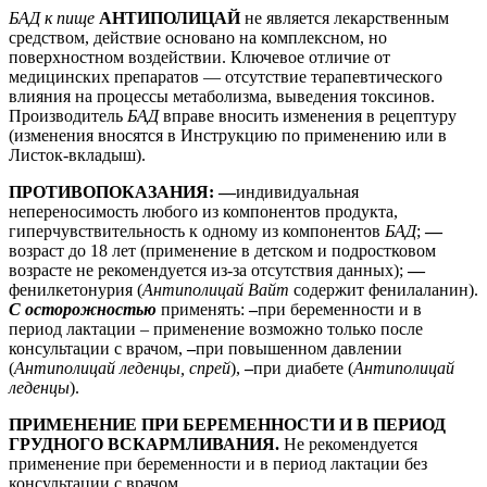
БАД к пище
АНТИПОЛИЦАЙ
не является лекарственным
средством, действие основано на комплексном, но
поверхностном воздействии. Ключевое отличие от
медицинских препаратов — отсутствие терапевтического
влияния на процессы метаболизма, выведения токсинов.
Производитель
БАД
вправе вносить изменения в рецептуру
(изменения вносятся в Инструкцию по применению или в
Листок-вкладыш).
ПРОТИВОПОКАЗАНИЯ
: —
индивидуальная
непереносимость любого из компонентов продукта,
гиперчувствительность к одному из компонентов
БАД
;
—
возраст до 18 лет (применение в детском и подростковом
возрасте не рекомендуется из-за отсутствия данных);
—
фенилкетонурия (
Антиполицай Вайт
содержит фенилаланин).
С осторожностью
применять:
–
при беременности и в
период лактации – применение возможно только после
консультации с врачом,
–
при повышенном давлении
(
Антиполицай леденцы, спрей
),
–
при диабете (
Антиполицай
леденцы
).
ПРИМЕНЕНИЕ ПРИ БЕРЕМЕННОСТИ И В ПЕРИОД
ГРУДНОГО ВСКАРМЛИВАНИЯ.
Не рекомендуется
применение при беременности и в период лактации без
консультации с врачом.