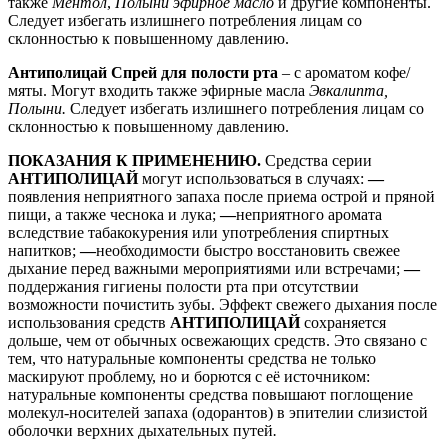
также
Ментол
,
Полыни эфирное масло
и другие компоненты.
Следует избегать излишнего потребления лицам со
склонностью к повышенному давлению.
Антиполицай
Спрей для полости рта
– с ароматом кофе/
мяты. Могут входить также эфирные масла
Эвкалипта,
Полыни.
Следует избегать излишнего потребления лицам со
склонностью к повышенному давлению.
ПОКАЗАНИЯ К ПРИМЕНЕНИЮ.
Средства серии
АНТИПОЛИЦАЙ
могут использоваться в случаях:
—
появления неприятного запаха после приема острой и пряной
пищи, а также чеснока и лука;
—
неприятного аромата
вследствие табакокурения или употребления спиртных
напитков;
—
необходимости быстро восстановить свежее
дыхание перед важными мероприятиями или встречами;
—
поддержания гигиены полости рта при отсутствии
возможности почистить зубы. Эффект свежего дыхания после
использования средств
АНТИПОЛИЦАЙ
сохраняется
дольше, чем от обычных освежающих средств. Это связано с
тем, что натуральные компоненты средства не только
маскируют проблему, но и борются с её источником:
натуральные компоненты средства повышают поглощение
молекул-носителей запаха (одорантов) в эпителии слизистой
оболочки верхних дыхательных путей
.