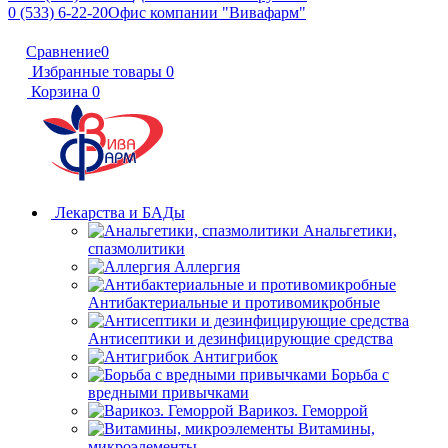
0 (533) 6-22-20
Офис компании "Вивафарм"
Сравнение
0
Избранные товары
0
Корзина
0
Лекарства и БАДы
Анальгетики,
спазмолитики
Аллергия
Антибактериальные и противомикробные
Антисептики и дезинфицирующие средства
Антигрибок
Борьба с
вредными привычками
Варикоз. Геморрой
Витамины,
микроэлементы