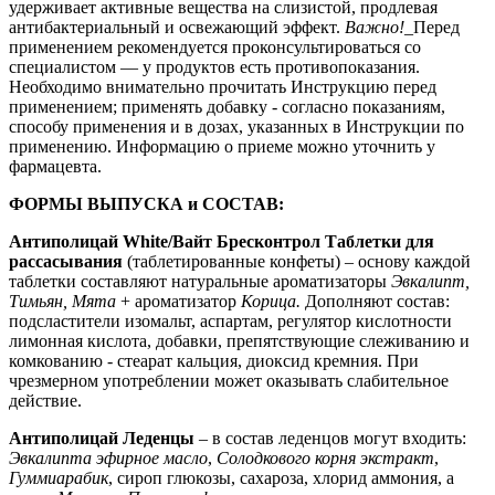
удерживает активные вещества на слизистой, продлевая
антибактериальный и освежающий эффект.
Важно!
_Перед
применением рекомендуется проконсультироваться со
специалистом — у продуктов есть противопоказания.
Необходимо внимательно прочитать Инструкцию перед
применением; применять добавку - согласно показаниям,
способу применения и в дозах, указанных в Инструкции по
применению. Информацию о приеме можно уточнить у
фармацевта.
ФОРМЫ ВЫПУСКА
и СОСТАВ:
Антиполицай
White/Вайт
Бресконтрол
Таблетки для
рассасывания
(таблетированные конфеты)
– основу каждой
таблетки составляют натуральные ароматизаторы
Эвкалипт,
Тимьян, Мята
+ ароматизатор
Корица.
Дополняют состав:
подсластители изомальт, аспартам, регулятор кислотности
лимонная кислота, добавки, препятствующие слеживанию и
комкованию - стеарат кальция, диоксид кремния. При
чрезмерном употреблении может оказывать слабительное
действие.
Антиполицай
Леденцы
– в состав леденцов могут входить:
Эвкалипта эфирное масло
,
Солодкового корня экстракт
,
Гуммиарабик
, сироп глюкозы, сахароза, хлорид аммония, а