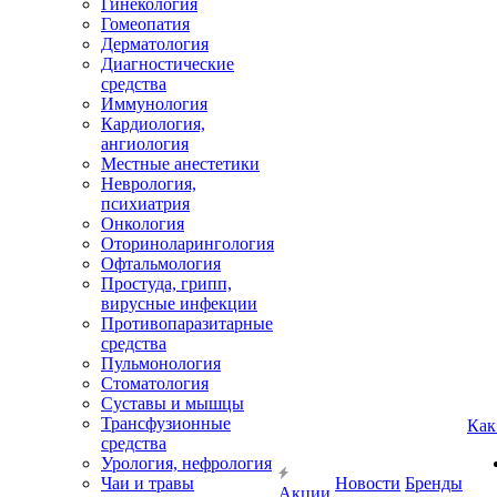
Гинекология
Гомеопатия
Дерматология
Диагностические
средства
Иммунология
Кардиология,
ангиология
Местные анестетики
Неврология,
психиатрия
Онкология
Оториноларингология
Офтальмология
Простуда, грипп,
вирусные инфекции
Противопаразитарные
средства
Пульмонология
Стоматология
Суставы и мышцы
Трансфузионные
Как
средства
Урология, нефрология
Чаи и травы
Новости
Бренды
Акции