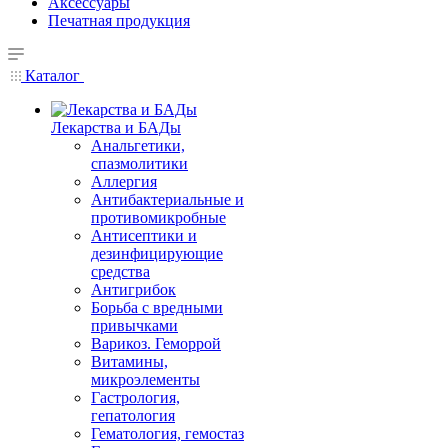
Аксессуары
Печатная продукция
Каталог
Лекарства и БАДы
Анальгетики,
спазмолитики
Аллергия
Антибактериальные и
противомикробные
Антисептики и
дезинфицирующие
средства
Антигрибок
Борьба с вредными
привычками
Варикоз. Геморрой
Витамины,
микроэлементы
Гастрология,
гепатология
Гематология, гемостаз