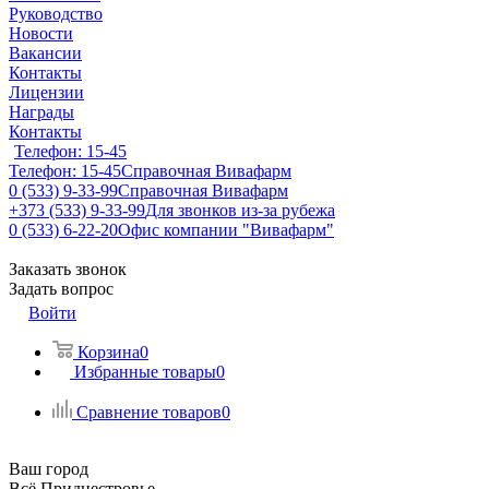
Руководство
Новости
Вакансии
Контакты
Лицензии
Награды
Контакты
Телефон: 15-45
Телефон: 15-45
Справочная Вивафарм
0 (533) 9-33-99
Справочная Вивафарм
+373 (533) 9-33-99
Для звонков из-за рубежа
0 (533) 6-22-20
Офис компании "Вивафарм"
Заказать звонок
Задать вопрос
Войти
Корзина
0
Избранные товары
0
Сравнение товаров
0
Ваш город
Всё Приднестровье