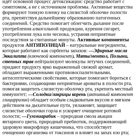
идёт основной процесс детоксикации: средство работает с
симптомом, а не с источником проблемы.
Активные вещества
формируют тонкую пленку на слизистой оболочке полости
рта, препятствуя дальнейшему образованию патогенных
соединений. Средство помогает облегчить дыхание после
употребления алкогольной продукции, курения сигарет,
употребления лука или чеснока, устраняя неприятные
последствия за считанные минуты.
Активные компоненты
продуктов
АНТИПОЛИЦАЙ
– натуральные ингредиенты,
которые работают как сорбенты запахов:
—
Эфирные масла
Эвкалипта
(ключевой компонент)
, Мяты/ментол, Полыни,
степных трав
нейтрализуют молекулы летучих соединений,
придают продукту ярко выраженный свежий аромат,
обладают выраженными противовоспалительными,
антисептическими свойствами, которые помогают бороться с
бактериями, создающими неприятные ароматы в полости рта,
помогая защитить слизистую оболочку рта, укрепить местный
иммунитет;
—
Солодки/лакрицы корень
(
активный компонент
глицирризин
) обладает особым сладковатым вкусом и мягким
действием на дыхательные пути, увлажняет, защищает
слизистые оболочки горла и ускоряет очищение ротовой
полости;
—
Гуммиарабик
– природная смола акации
янтарного цвета, природный пребиотик, поддерживающий
здоровую микрофлору кишечника, что способствует
очищению организма от токсинов и влияет на запах изо рта;