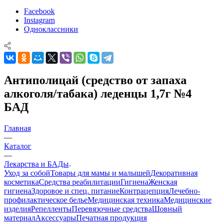
Facebook
Instagram
Одноклассники
Антиполицай (средство от запаха
алкоголя/табака) леденцы 1,7г №4
БАД
Главная
—
Каталог
—
Лекарства и БАДы
Уход за собой
Товары для мамы и малышей
Декоративная
косметика
Средства реабилитации
Гигиена
Женская
гигиена
Здоровое и спец. питание
Контрацепция
Лечебно-
профилактическое белье
Медицинская техника
Медицинские
изделия
Репелленты
Перевязочные средства
Шовный
материал
Аксессуары
Печатная продукция