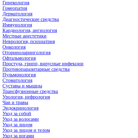
Гинекология
Гомеопатия
Дерматология
Диагностические средства
Иммунология
Кардиология, ангиология
Местные анестетики
Неврология, психиатрия
Онкология
Оториноларингология
Офтальмология
Простуда, грипп, вирусные инфекции
Противопаразитарные средства
Пульмонология
Стоматология
Суставы и мышцы
Трансфузионные средства
Урология, нефрология
Чаи и травы
Эндокринология
Уход за собой
Уход за волосами
Уход за лицом
Уход за лицом и телом
Уход за ногами