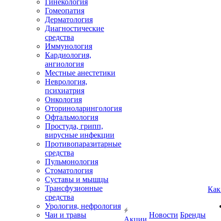
Гинекология
Гомеопатия
Дерматология
Диагностические
средства
Иммунология
Кардиология,
ангиология
Местные анестетики
Неврология,
психиатрия
Онкология
Оториноларингология
Офтальмология
Простуда, грипп,
вирусные инфекции
Противопаразитарные
средства
Пульмонология
Стоматология
Суставы и мышцы
Трансфузионные
Как
средства
Урология, нефрология
Чаи и травы
Новости
Бренды
Акции