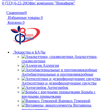
0 (533) 6-22-20
Офис компании "Вивафарм"
Сравнение
0
Избранные товары
0
Корзина
0
Лекарства и БАДы
Анальгетики,
спазмолитики
Аллергия
Антибактериальные и противомикробные
Антисептики и дезинфицирующие средства
Антигрибок
Борьба с
вредными привычками
Варикоз. Геморрой
Витамины,
микроэлементы