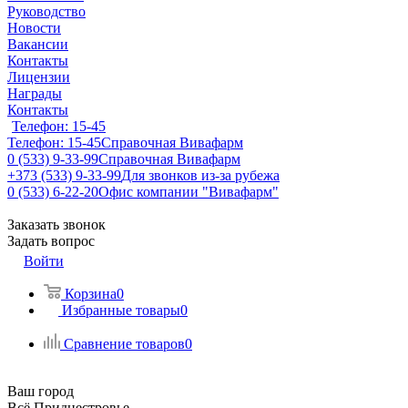
Руководство
Новости
Вакансии
Контакты
Лицензии
Награды
Контакты
Телефон: 15-45
Телефон: 15-45
Справочная Вивафарм
0 (533) 9-33-99
Справочная Вивафарм
+373 (533) 9-33-99
Для звонков из-за рубежа
0 (533) 6-22-20
Офис компании "Вивафарм"
Заказать звонок
Задать вопрос
Войти
Корзина
0
Избранные товары
0
Сравнение товаров
0
Ваш город
Всё Приднестровье