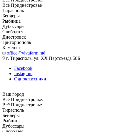
Всё Приднестровье
Тирасполь
Бендеры
Рыбница
Дубоссары
Слободзея
Днестровск
Григориополь
Каменка
office@vivafarm.md
г. Тирасполь, ул. ХХ Партсъезда 58Б
Facebook
Instagram
Одноклассники
Ваш город
Всё Приднестровье
Всё Приднестровье
Тирасполь
Бендеры
Рыбница
Дубоссары
Слободзея