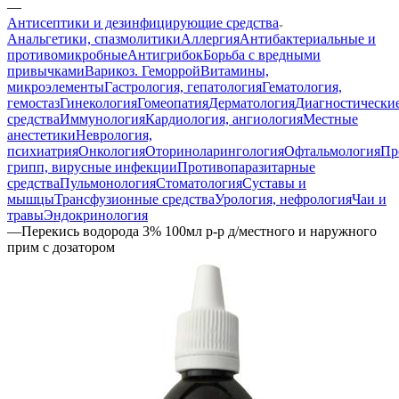
—
Антисептики и дезинфицирующие средства
Анальгетики, спазмолитики
Аллергия
Антибактериальные и
противомикробные
Антигрибок
Борьба с вредными
привычками
Варикоз. Геморрой
Витамины,
микроэлементы
Гастрология, гепатология
Гематология,
гемостаз
Гинекология
Гомеопатия
Дерматология
Диагностически
средства
Иммунология
Кардиология, ангиология
Местные
анестетики
Неврология,
психиатрия
Онкология
Оториноларингология
Офтальмология
Пр
грипп, вирусные инфекции
Противопаразитарные
средства
Пульмонология
Стоматология
Суставы и
мышцы
Трансфузионные средства
Урология, нефрология
Чаи и
травы
Эндокринология
—
Перекись водорода 3% 100мл р-р д/местного и наружного
прим с дозатором