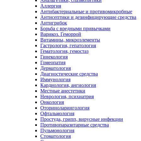
Анальгетики, спазмолитики
Аллергия
Антибактериальные и противомикробные
Антисептики и дезинфицирующие средства
Антигрибок
Борьба с вредными привычками
Варикоз. Геморрой
Витамины, микроэлементы
Гастрология, гепатология
Гематология, гемостаз
Гинекология
Гомеопатия
Дерматология
Диагностические средства
Иммунология
Кардиология, ангиология
Местные анестетики
Неврология, психиатрия
Онкология
Оториноларингология
Офтальмология
Простуда, грипп, вирусные инфекции
Противопаразитарные средства
Пульмонология
Стоматология