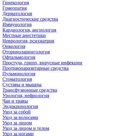
Гинекология
Гомеопатия
Дерматология
Диагностические средства
Иммунология
Кардиология, ангиология
Местные анестетики
Неврология, психиатрия
Онкология
Оториноларингология
Офтальмология
Простуда, грипп, вирусные инфекции
Противопаразитарные средства
Пульмонология
Стоматология
Суставы и мышцы
Трансфузионные средства
Урология, нефрология
Чаи и травы
Эндокринология
Уход за собой
Уход за волосами
Уход за лицом
Уход за лицом и телом
Уход за ногами