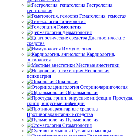
Гастрология,
гепатология
Гематология, гемостаз
Гинекология
Гомеопатия
Дерматология
Диагностические
средства
Иммунология
Кардиология,
ангиология
Местные анестетики
Неврология,
психиатрия
Онкология
Оториноларингология
Офтальмология
Простуда,
грипп, вирусные инфекции
Противопаразитарные средства
Пульмонология
Стоматология
Суставы и мышцы