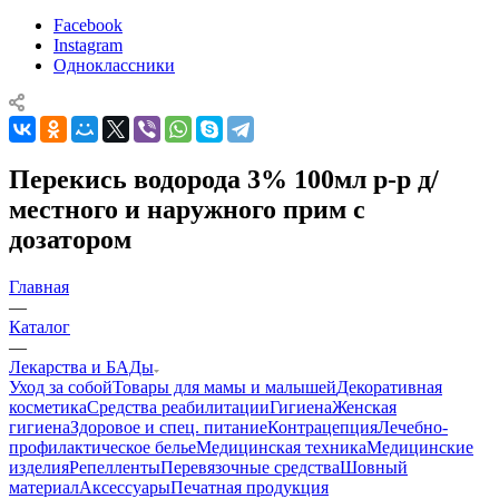
Facebook
Instagram
Одноклассники
Перекись водорода 3% 100мл р-р д/
местного и наружного прим с
дозатором
Главная
—
Каталог
—
Лекарства и БАДы
Уход за собой
Товары для мамы и малышей
Декоративная
косметика
Средства реабилитации
Гигиена
Женская
гигиена
Здоровое и спец. питание
Контрацепция
Лечебно-
профилактическое белье
Медицинская техника
Медицинские
изделия
Репелленты
Перевязочные средства
Шовный
материал
Аксессуары
Печатная продукция