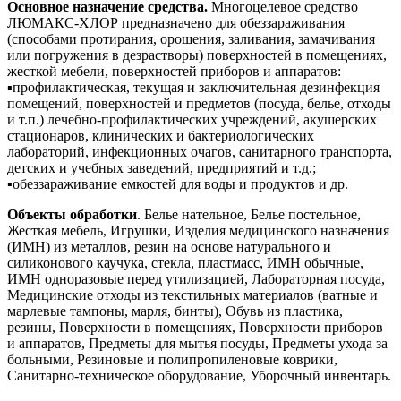
Основное назначение средства.
Многоцелевое средство
ЛЮМАКС-ХЛОР предназначено для обеззараживания
(способами протирания, орошения, заливания, замачивания
или погружения в дезрастворы) поверхностей в помещениях,
жесткой мебели, поверхностей приборов и аппаратов:
▪профилактическая, текущая и заключительная дезинфекция
помещений, поверхностей и предметов (посуда, белье, отходы
и т.п.) лечебно-профилактических учреждений, акушерских
стационаров, клинических и бактериологических
лабораторий, инфекционных очагов, санитарного транспорта,
детских и учебных заведений, предприятий и т.д.;
▪обеззараживание емкостей для воды и продуктов и др.
Объекты обработки
. Белье нательное, Белье постельное,
Жесткая мебель, Игрушки, Изделия медицинского назначения
(ИМН) из металлов, резин на основе натурального и
силиконового каучука, стекла, пластмасс, ИМН обычные,
ИМН одноразовые перед утилизацией, Лабораторная посуда,
Медицинские отходы из текстильных материалов (ватные и
марлевые тампоны, марля, бинты), Обувь из пластика,
резины, Поверхности в помещениях, Поверхности приборов
и аппаратов, Предметы для мытья посуды, Предметы ухода за
больными, Резиновые и полипропиленовые коврики,
Санитарно-техническое оборудование, Уборочный инвентарь.