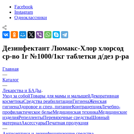
Facebook
Instagram
Одноклассники
Дезинфектант Люмакс-Хлор хлорсод
ср-во 1г №1000/1кг таблетки д/дез р-ра
Главная
—
Каталог
—
Лекарства и БАДы
Уход за собой
Товары для мамы и малышей
Декоративная
косметика
Средства реабилитации
Гигиена
Женская
гигиена
Здоровое и спец. питание
Контрацепция
Лечебно-
профилактическое белье
Медицинская техника
Медицинские
изделия
Репелленты
Перевязочные средства
Шовный
материал
Аксессуары
Печатная продукция
—
Антисептики и дезинфицирующие средства