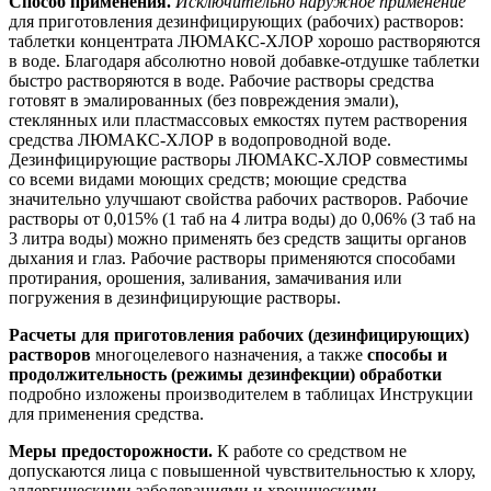
Способ применения.
И
сключительно наружное применение
для приготовления дезинфицирующих (рабочих) растворов:
таблетки концентрата ЛЮМАКС-ХЛОР хорошо растворяются
в воде. Благодаря абсолютно новой добавке-отдушке таблетки
быстро растворяются в воде. Рабочие растворы средства
готовят в эмалированных (без повреждения эмали),
стеклянных или пластмассовых емкостях путем растворения
средства ЛЮМАКС-ХЛОР в водопроводной воде.
Дезинфицирующие растворы ЛЮМАКС-ХЛОР совместимы
со всеми видами моющих средств; моющие средства
значительно улучшают свойства рабочих растворов. Рабочие
растворы от 0,015% (1 таб на 4 литра воды) до 0,06% (3 таб на
3 литра воды) можно применять без средств защиты органов
дыхания и глаз. Рабочие растворы применяются способами
протирания, орошения, заливания, замачивания или
погружения в дезинфицирующие растворы.
Расчеты для приготовления рабочих (дезинфицирующих)
растворов
многоцелевого назначения, а также
способы и
продолжительность (режимы дезинфекции) обработки
подробно изложены производителем в таблицах Инструкции
для применения средства.
Меры предосторожности.
К работе со средством не
допускаются лица с повышенной чувствительностью к хлору,
аллергическими заболеваниями и хроническими