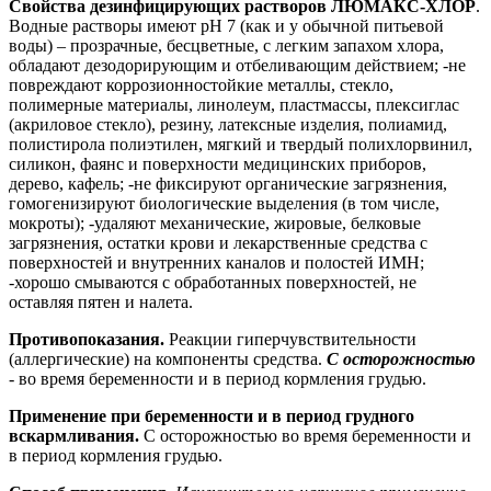
Свойства дезинфицирующих растворов ЛЮМАКС-ХЛОР
.
Водные растворы имеют рН 7 (как и у обычной питьевой
воды) – прозрачные, бесцветные, с легким запахом хлора,
обладают дезодорирующим и отбеливающим действием; -не
повреждают коррозионностойкие металлы, стекло,
полимерные материалы, линолеум, пластмассы, плексиглас
(акриловое стекло), резину, латексные изделия, полиамид,
полистирола полиэтилен, мягкий и твердый полихлорвинил,
силикон, фаянс и поверхности медицинских приборов,
дерево, кафель; -не фиксируют органические загрязнения,
гомогенизируют биологические выделения (в том числе,
мокроты); -удаляют механические, жировые, белковые
загрязнения, остатки крови и лекарственные средства с
поверхностей и внутренних каналов и полостей ИМН;
-хорошо смываются с обработанных поверхностей, не
оставляя пятен и налета.
Противопоказания.
Реакции гиперчувствительности
(аллергические) на компоненты средства.
С осторожностью
- во время беременности и в период кормления грудью.
Применение при беременности и в период грудного
вскармливания.
С осторожностью во время беременности и
в период кормления грудью.