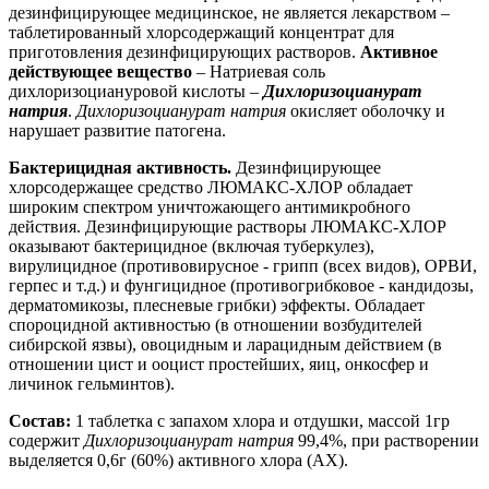
дезинфицирующее медицинское, не является лекарством –
таблетированный хлорсодержащий концентрат для
приготовления дезинфицирующих растворов.
Активное
действующее вещество
– Натриевая соль
дихлоризоциануровой кислоты –
Дихлоризоцианурат
натрия
.
Дихлоризоцианурат натрия
окисляет оболочку и
нарушает развитие патогена.
Бактерицидная активность.
Дезинфицирующее
хлорсодержащее средство ЛЮМАКС-ХЛОР
обладает
широким спектром уничтожающего антимикробного
действия. Дезинфицирующие растворы ЛЮМАКС-ХЛОР
оказывают бактерицидное (включая туберкулез),
вирулицидное (противовирусное - грипп (всех видов), ОРВИ,
герпес и т.д.) и фунгицидное (противогрибковое - кандидозы,
дерматомикозы, плесневые грибки) эффекты. Обладает
спороцидной активностью (в отношении возбудителей
сибирской язвы), овоцидным и ларацидным действием (в
отношении цист и ооцист простейших, яиц, онкосфер и
личинок гельминтов).
Состав:
1 таблетка с запахом хлора и отдушки, массой 1гр
содержит
Дихлоризоцианурат натрия
99,4%, при растворении
выделяется 0,6г (60%) активного хлора (АХ).