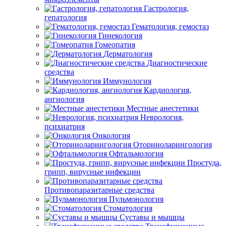
Гастрология,
гепатология
Гематология, гемостаз
Гинекология
Гомеопатия
Дерматология
Диагностические
средства
Иммунология
Кардиология,
ангиология
Местные анестетики
Неврология,
психиатрия
Онкология
Оториноларингология
Офтальмология
Простуда,
грипп, вирусные инфекции
Противопаразитарные средства
Пульмонология
Стоматология
Суставы и мышцы