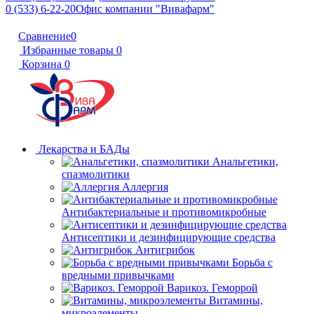
0 (533) 6-22-20
Офис компании "Вивафарм"
Сравнение
0
Избранные товары
0
Корзина
0
Лекарства и БАДы
Анальгетики,
спазмолитики
Аллергия
Антибактериальные и противомикробные
Антисептики и дезинфицирующие средства
Антигрибок
Борьба с
вредными привычками
Варикоз. Геморрой
Витамины,
микроэлементы