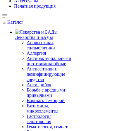
Аксессуары
Печатная продукция
Каталог
Лекарства и БАДы
Анальгетики,
спазмолитики
Аллергия
Антибактериальные и
противомикробные
Антисептики и
дезинфицирующие
средства
Антигрибок
Борьба с вредными
привычками
Варикоз. Геморрой
Витамины,
микроэлементы
Гастрология,
гепатология
Гематология, гемостаз