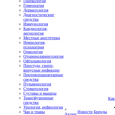
Гинекология
Гомеопатия
Дерматология
Диагностические
средства
Иммунология
Кардиология,
ангиология
Местные анестетики
Неврология,
психиатрия
Онкология
Оториноларингология
Офтальмология
Простуда, грипп,
вирусные инфекции
Противопаразитарные
средства
Пульмонология
Стоматология
Суставы и мышцы
Трансфузионные
Как
средства
Урология, нефрология
Чаи и травы
Новости
Бренды
Акции