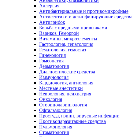
Анальгетики, спазмолитики
Аллергия
Антибактериальные и противомикробные
Антисептики и дезинфицирующие средства
Антигрибок
Борьба с вредными привычками
Варикоз. Геморрой
Витамины, микроэлементы
Гастрология, гепатология
Гематология, гемостаз
Гинекология
Гомеопатия
Дерматология
Диагностические средства
Иммунология
Кардиология, ангиология
Местные анестетики
Неврология, психиатрия
Онкология
Оториноларингология
Офтальмология
Простуда, грипп, вирусные инфекции
Противопаразитарные средства
Пульмонология
Стоматология