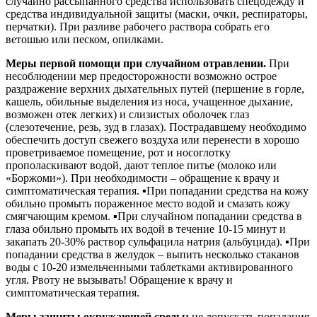
случайно рассыпанного средства использовать спецодежду и
средства индивидуальной защиты (маски, очки, респираторы,
перчатки). При разливе рабочего раствора собрать его
ветошью или песком, опилками.
Меры первой помощи при случайном отравлении.
При
несоблюдении мер предосторожности возможно острое
раздражение верхних дыхательных путей (першение в горле,
кашель, обильные выделения из носа, учащенное дыхание,
возможен отек легких) и слизистых оболочек глаз
(слезотечение, резь, зуд в глазах). Пострадавшему необходимо
обеспечить доступ свежего воздуха или перенести в хорошо
проветриваемое помещение, рот и носоглотку
прополаскивают водой, дают теплое питье (молоко или
«Боржоми»). При необходимости – обращение к врачу и
симптоматическая терапия. ▪При попадании средства на кожу
обильно промыть пораженное место водой и смазать кожу
смягчающим кремом. ▪При случайном попадании средства в
глаза обильно промыть их водой в течение 10-15 минут и
закапать 20-30% раствор сульфацила натрия (альбуцида). ▪При
попадании средства в желудок – выпить несколько стаканов
воды с 10-20 измельченными таблетками активированного
угля. Рвоту не вызывать! Обращение к врачу и
симптоматическая терапия.
Меры защиты окружающей среды:
не допускать попадания