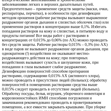
заболеваниями легких и верхних дыхательных путей.
Предпочтительно – применение средств защиты (маски, очки,
респираторы, перчатки), в особенности при дезинфекции
методом орошения (рабочие растворы вызывают выраженное
раздражение органов дыхания и слизистых оболочек глаз) или
применении растворов в концентрации выше 0,1%. Избегать
попадания растворов на кожу и слизистые, в питьевую воду и
продукты питания! Все виды работ с растворами в
концентрациях от 0,015% до 0,06% (по АХ) можно проводить
без средств защиты. Рабочие растворы 0,015% – 0,3% (по АХ)
в виде паров не вызывают раздражение органов дыхания, при
однократном (!) воздействии не оказывают местно-
раздражающего действия на кожу; при повторных
воздействиях вызывают сухость и шелушение кожи, при
попадании в глаза вызывают слабое раздражение.
Дезинфекцию поверхностей способом протирания
растворами, содержащими 0,015% АХ (активного хлора),
можно проводить в присутствии людей (больных); обработку
поверхностей в помещениях растворами средства выше
0,015% следует проводить в отсутствие людей (больных).
Обработку посуды, белья, игрушек, уборочного инвентаря и
коррозионностойких ИМН способами погружения и
замачивания рекомендовано проводить в проветриваемом
помещении, а все емкости закрывать крышками. При уборке