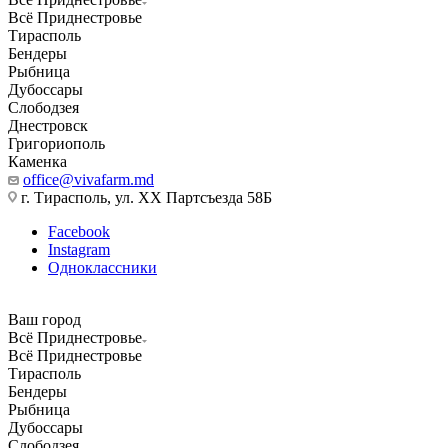
Всё Приднестровье
Тирасполь
Бендеры
Рыбница
Дубоссары
Слободзея
Днестровск
Григориополь
Каменка
office@vivafarm.md
г. Тирасполь, ул. ХХ Партсъезда 58Б
Facebook
Instagram
Одноклассники
Ваш город
Всё Приднестровье
Всё Приднестровье
Тирасполь
Бендеры
Рыбница
Дубоссары
Слободзея