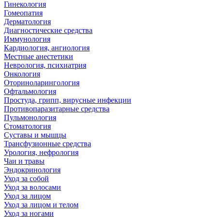
Гинекология
Гомеопатия
Дерматология
Диагностические средства
Иммунология
Кардиология, ангиология
Местные анестетики
Неврология, психиатрия
Онкология
Оториноларингология
Офтальмология
Простуда, грипп, вирусные инфекции
Противопаразитарные средства
Пульмонология
Стоматология
Суставы и мышцы
Трансфузионные средства
Урология, нефрология
Чаи и травы
Эндокринология
Уход за собой
Уход за волосами
Уход за лицом
Уход за лицом и телом
Уход за ногами