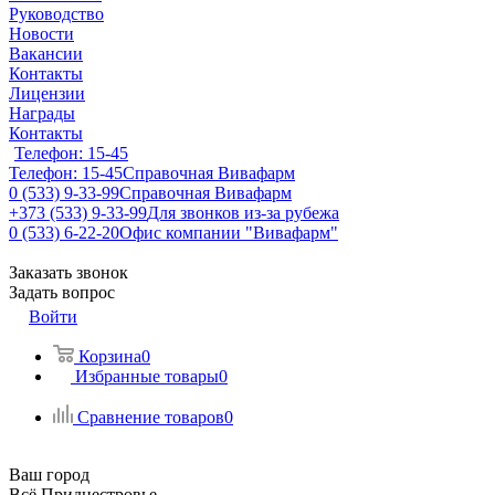
Руководство
Новости
Вакансии
Контакты
Лицензии
Награды
Контакты
Телефон: 15-45
Телефон: 15-45
Справочная Вивафарм
0 (533) 9-33-99
Справочная Вивафарм
+373 (533) 9-33-99
Для звонков из-за рубежа
0 (533) 6-22-20
Офис компании "Вивафарм"
Заказать звонок
Задать вопрос
Войти
Корзина
0
Избранные товары
0
Сравнение товаров
0
Ваш город
Всё Приднестровье