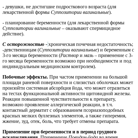
- девушки, не достигшие подросткового возраста (для
лекарственной формы
Суппозитории вагинальные
).
- планирование беременности (для лекарственной формы
Суппозитории вагинальные
– оказывают спермицидное
действие).
С осторожностью -
хроническая почечная недостаточность;
-девственницам (
Суппозитории вагинальные
) и беременным с
3-го месяца беременности (
Раствор
и
мазь
– применение с 3-
го месяца беременности возможно при необходимости и под
индивидуальным медицинским контролем).
Побочные эффекты.
При частом применении на большой
площади раневой поверхности и слизистых оболочках может
произойти системная абсорбция йода, что может отразиться
на тестах функциональной активности щитовидной железы.
Реакции повышенной чувствительности к препарату,
возможно проявление аллергической реакции, в т.ч.
контактный дерматит с образованием псориазоподобных
красных мелких буллезных элементов, а также гиперемия,
жжение, зуд, отек, боль, что требует отмены препарата.
Применение при беременности и в период грудного
вскармливания.
Применение
Повидон-йода
во время