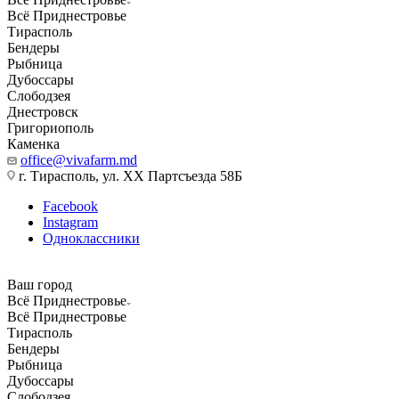
Всё Приднестровье
Тирасполь
Бендеры
Рыбница
Дубоссары
Слободзея
Днестровск
Григориополь
Каменка
office@vivafarm.md
г. Тирасполь, ул. ХХ Партсъезда 58Б
Facebook
Instagram
Одноклассники
Ваш город
Всё Приднестровье
Всё Приднестровье
Тирасполь
Бендеры
Рыбница
Дубоссары
Слободзея