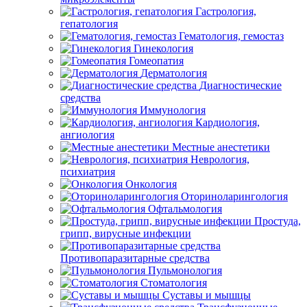
Гастрология,
гепатология
Гематология, гемостаз
Гинекология
Гомеопатия
Дерматология
Диагностические
средства
Иммунология
Кардиология,
ангиология
Местные анестетики
Неврология,
психиатрия
Онкология
Оториноларингология
Офтальмология
Простуда,
грипп, вирусные инфекции
Противопаразитарные средства
Пульмонология
Стоматология
Суставы и мышцы