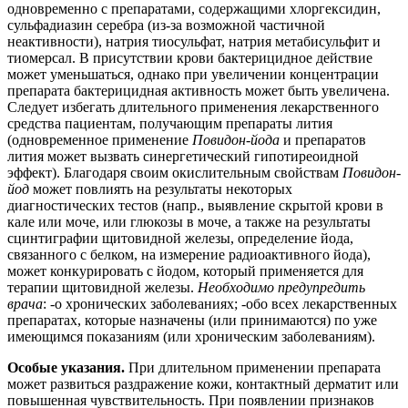
одновременно с препаратами, содержащими хлоргексидин,
сульфадиазин серебра (из-за возможной частичной
неактивности), натрия тиосульфат, натрия метабисульфит и
тиомерсал. В присутствии крови бактерицидное действие
может уменьшаться, однако при увеличении концентрации
препарата бактерицидная активность может быть увеличена.
Следует избегать длительного применения лекарственного
средства пациентам, получающим препараты лития
(одновременное применение
Повидон-йода
и препаратов
лития может вызвать синергетический гипотиреоидной
эффект). Благодаря своим окислительным свойствам
Повидон-
йод
может повлиять на результаты некоторых
диагностических тестов (напр., выявление скрытой крови в
кале или моче, или глюкозы в моче, а также на результаты
сцинтиграфии щитовидной железы, определение йода,
связанного с белком, на измерение радиоактивного йода),
может конкурировать с йодом, который применяется для
терапии щитовидной железы.
Необходимо предупредить
врача
: -о хронических заболеваниях; -обо всех лекарственных
препаратах, которые назначены (или принимаются) по уже
имеющимся показаниям (или хроническим заболеваниям).
Особые указания.
При длительном применении препарата
может развиться раздражение кожи, контактный дерматит или
повышенная чувствительность. При появлении признаков