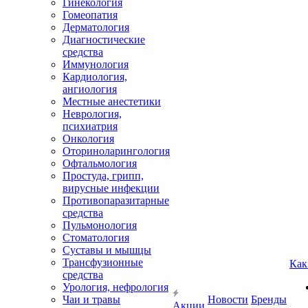
Гинекология
Гомеопатия
Дерматология
Диагностические
средства
Иммунология
Кардиология,
ангиология
Местные анестетики
Неврология,
психиатрия
Онкология
Оториноларингология
Офтальмология
Простуда, грипп,
вирусные инфекции
Противопаразитарные
средства
Пульмонология
Стоматология
Суставы и мышцы
Трансфузионные
Как
средства
Урология, нефрология
Чаи и травы
Новости
Бренды
Акции