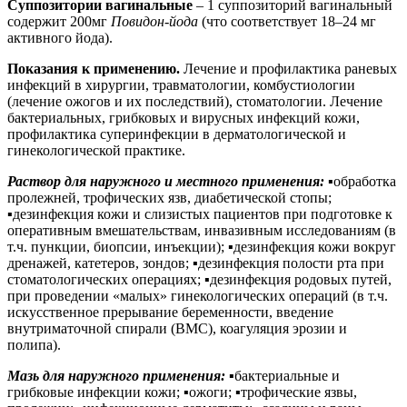
Суппозитории вагинальные
– 1 суппозиторий вагинальный
содержит 200мг
Повидон-йода
(что соответствует 18–24 мг
активного йода).
Показания к применению.
Лечение и профилактика раневых
инфекций в хирургии, травматологии, комбустиологии
(лечение ожогов и их последствий), стоматологии. Лечение
бактериальных, грибковых и вирусных инфекций кожи,
профилактика суперинфекции в дерматологической и
гинекологической практике.
Раствор для наружного и местного применения:
▪
обработка
пролежней, трофических язв, диабетической стопы;
▪
дезинфекция кожи и слизистых пациентов при подготовке к
оперативным вмешательствам, инвазивным исследованиям (в
т.ч. пункции, биопсии, инъекции);
▪
дезинфекция кожи вокруг
дренажей, катетеров, зондов;
▪
дезинфекция полости рта при
стоматологических операциях;
▪
дезинфекция родовых путей,
при проведении «малых» гинекологических операций (в т.ч.
искусственное прерывание беременности, введение
внутриматочной спирали (ВМС), коагуляция эрозии и
полипа).
Мазь для наружного применения:
▪
бактериальные и
грибковые инфекции кожи;
▪
ожоги;
▪
трофические язвы,