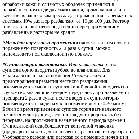
обработки кожи и слизистых оболочек применяют в
неразбавленном виде для смазывания, промывания или в
качестве влажного компресса. Для применения в дренажных
системах 10% раствор разбавляют от 10 до 100 раз. Раствор
приготавливают непосредственно перед применением,
разбавленные растворы не хранят.
*Мазь для наружного применения
наносят тонким слоем на
пораженную поверхность 2–3 раза в сутки; можно
использовать под окклюзионную повязку.
*Суппозитории вагинальные.
Интравагинально -
по 1
суппозиторию вводить глубоко во влагалище. Для
максимального высвобождения
Повидон-йода
и
предотвращения развития местного раздражения
рекомендуется смочить суппозиторий водой и вводить его
глубоко во влагалище вечером перед сном; при назначении
препарата 2 раза в сутки после введения суппозитория
рекомендуется находиться в положении лежа 20-30 минут.
Если во время применения суппозитория вагинального
начнется менструация, лечение следует продолжать без
перерыва, на протяжении назначенного периода времени.
Суппозиторий освобождают от контурной упаковки
(предварительно отделить от ленты, разрывая по перфорации
V-образного разреза или разрезав ее с помощью ножниц) и