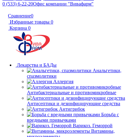
0 (533) 6-22-20
Офис компании "Вивафарм"
Сравнение
0
Избранные товары
0
Корзина
0
Лекарства и БАДы
Анальгетики,
спазмолитики
Аллергия
Антибактериальные и противомикробные
Антисептики и дезинфицирующие средства
Антигрибок
Борьба с
вредными привычками
Варикоз. Геморрой
Витамины,
микроэлементы