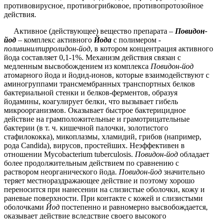
противовирусное, противогрибковое, противопротозойное
действия.
Активное (действующее) вещество препарата –
Повидон-
йод
– комплекс активного
Йода
с полимером -
поливинилпирролидон-йод
, в котором концентрация активного
йода составляет 0,1-1%. Механизм действия связан с
медленным высвобождением из комплекса
Повидон-йод
атомарного йода и йодид-ионов, которые взаимодействуют с
аминогруппами трансмембранных транспортных белков
бактериальной стенки и белков-ферментов, образуя
йодамины, коагулирует белки, что вызывает гибель
микроорганизмов. Оказывает быстрое бактерицидное
действие на грамположительные и грамотрицательные
бактерии (в т. ч. кишечной палочки, золотистого
стафилококка), микоплазмы, хламидий, грибов (например,
рода Candida), вирусов, простейших. Неэффективен в
отношении Mycobacterium tuberculosis.
Повидон-йод
обладает
более продолжительным действием по сравнению с
раствором неорганического йода.
Повидон-йод
значительно
теряет местнораздражающее действие и поэтому
хорошо
переносится при нанесении на слизистые оболочки, кожу и
раневые поверхности. При контакте с кожей и слизистыми
оболочками
Йод
постепенно и равномерно высвобождается,
оказывает действие вследствие своего высокого