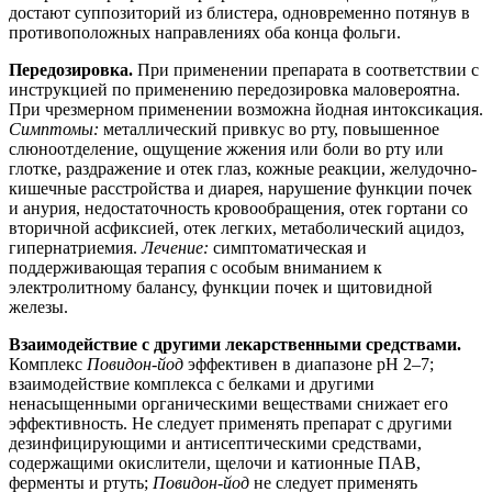
достают суппозиторий из блистера, одновременно потянув в
противоположных направлениях оба конца фольги.
Передозировка.
При применении препарата в соответствии с
инструкцией по применению передозировка маловероятна.
При чрезмерном применении возможна йодная интоксикация.
Симптомы:
металлический привкус во рту, повышенное
слюноотделение, ощущение жжения или боли во рту или
глотке, раздражение и отек глаз, кожные реакции, желудочно-
кишечные расстройства и диарея, нарушение функции почек
и анурия, недостаточность кровообращения, отек гортани со
вторичной асфиксией, отек легких, метаболический ацидоз,
гипернатриемия.
Лечение:
симптоматическая и
поддерживающая терапия с особым вниманием к
электролитному балансу, функции почек и щитовидной
железы.
Взаимодействие с другими лекарственными средствами.
Комплекс
Повидон-йод
эффективен в диапазоне pH 2–7;
взаимодействие комплекса с белками и другими
ненасыщенными органическими веществами снижает его
эффективность. Не следует применять препарат с другими
дезинфицирующими и антисептическими средствами,
содержащими окислители, щелочи и катионные ПАВ,
ферменты и ртуть;
Повидон-йод
не следует применять