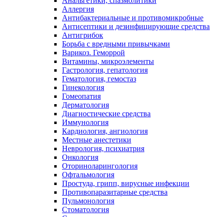
Анальгетики, спазмолитики
Аллергия
Антибактериальные и противомикробные
Антисептики и дезинфицирующие средства
Антигрибок
Борьба с вредными привычками
Варикоз. Геморрой
Витамины, микроэлементы
Гастрология, гепатология
Гематология, гемостаз
Гинекология
Гомеопатия
Дерматология
Диагностические средства
Иммунология
Кардиология, ангиология
Местные анестетики
Неврология, психиатрия
Онкология
Оториноларингология
Офтальмология
Простуда, грипп, вирусные инфекции
Противопаразитарные средства
Пульмонология
Стоматология