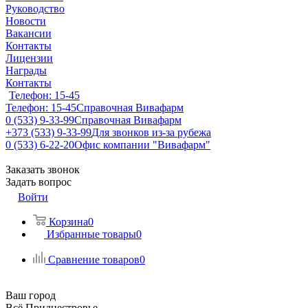
Руководство
Новости
Вакансии
Контакты
Лицензии
Награды
Контакты
Телефон: 15-45
Телефон: 15-45
Справочная Вивафарм
0 (533) 9-33-99
Справочная Вивафарм
+373 (533) 9-33-99
Для звонков из-за рубежа
0 (533) 6-22-20
Офис компании "Вивафарм"
Заказать звонок
Задать вопрос
Войти
Корзина
0
Избранные товары
0
Сравнение товаров
0
Ваш город
Всё Приднестровье