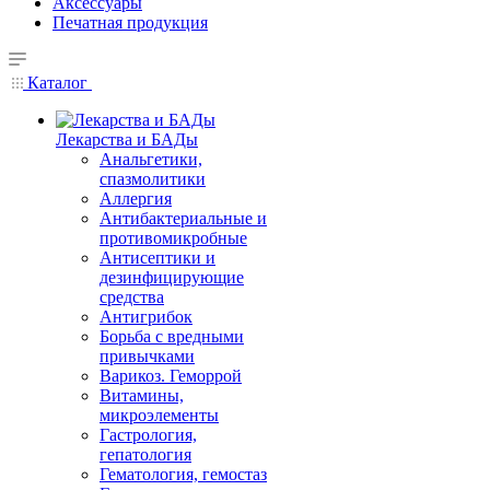
Аксессуары
Печатная продукция
Каталог
Лекарства и БАДы
Анальгетики,
спазмолитики
Аллергия
Антибактериальные и
противомикробные
Антисептики и
дезинфицирующие
средства
Антигрибок
Борьба с вредными
привычками
Варикоз. Геморрой
Витамины,
микроэлементы
Гастрология,
гепатология
Гематология, гемостаз