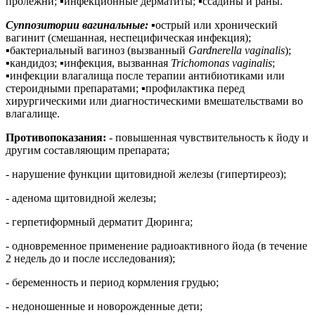
пролежни;
▪
инфекционные дерматиты;
▪
ссадины и раны.
Суппозитории вагинальные:
▪
острый или хронический
вагинит (смешанная, неспецифическая инфекция);
▪
бактериальный вагиноз (вызванный
Gardnerella vaginalis
);
▪
кандидоз;
▪
инфекция, вызванная
Trichomonas vaginalis
;
▪
инфекции влагалища после терапии антибиотиками или
стероидными препаратами;
▪
профилактика перед
хирургическими или диагностическими вмешательствами во
влагалище.
Противопоказания:
- повышенная чувствительность к йоду и
другим составляющим препарата;
- нарушение функции щитовидной железы (гипертиреоз);
- аденома щитовидной железы;
- герпетиформный дерматит Дюринга;
- одновременное применение радиоактивного йода (в течение
2 недель до и после исследования);
- беременность и период кормления грудью;
- недоношенные и новорожденные дети;