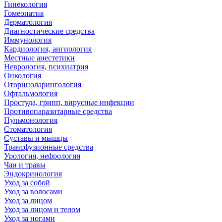
Гинекология
Гомеопатия
Дерматология
Диагностические средства
Иммунология
Кардиология, ангиология
Местные анестетики
Неврология, психиатрия
Онкология
Оториноларингология
Офтальмология
Простуда, грипп, вирусные инфекции
Противопаразитарные средства
Пульмонология
Стоматология
Суставы и мышцы
Трансфузионные средства
Урология, нефрология
Чаи и травы
Эндокринология
Уход за собой
Уход за волосами
Уход за лицом
Уход за лицом и телом
Уход за ногами