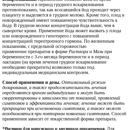
беременности и в период грудного вскармливания
противопоказано, так как всосавшийся йод проходит через
плаценту и выделяется в грудное молоко. Кроме того, плод и
новорожденный имеют повышенную чувствительность к
йоду. В грудном молоке концентрация йода выше, чем в
сыворотке крови. Применение йода может вызвать у плода
или новорожденного гипотиреоз с повышенной
концентрацией тиреотропного гормона. По жизненным
показаниям, с предельной осторожностью
применение препаратов в форме
Раствора
и
Мази
при
беременности с 3-го месяца беременности и в период
лактации (на время лечения грудное вскармливание
необходимо прекратить) возможно только под
индивидуальным медицинским контролем.
Способ применения и дозы.
Оптимальный режим
дозирования
, а также продолжительность лечения
определяются врачом индивидуально и могут быть
скорректированы в зависимости от показаний, проявлений
симптомов и эффективности лечения
; лечение может быть
прекращено при исчезновении симптомов, а также может
возобновляться при повторном появлении симптомов.
Способ
применения зависит от лекарственной формы препарата.
*Раствор для наружного и местного применения.
Для