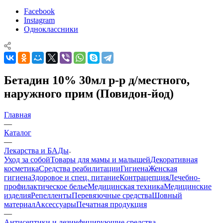
Facebook
Instagram
Одноклассники
Бетадин 10% 30мл р-р д/местного,
наружного прим (Повидон-йод)
Главная
—
Каталог
—
Лекарства и БАДы
Уход за собой
Товары для мамы и малышей
Декоративная
косметика
Средства реабилитации
Гигиена
Женская
гигиена
Здоровое и спец. питание
Контрацепция
Лечебно-
профилактическое белье
Медицинская техника
Медицинские
изделия
Репелленты
Перевязочные средства
Шовный
материал
Аксессуары
Печатная продукция
—
Антисептики и дезинфицирующие средства