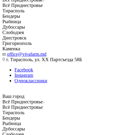
Всё Приднестровье
Тирасполь
Бендеры
Рыбница
Дубоссары
Слободзея
Днестровск
Григориополь
Каменка
office@vivafarm.md
г. Тирасполь, ул. ХХ Партсъезда 58Б
Facebook
Instagram
Одноклассники
Ваш город
Всё Приднестровье
Всё Приднестровье
Тирасполь
Бендеры
Рыбница
Дубоссары
Слободзея