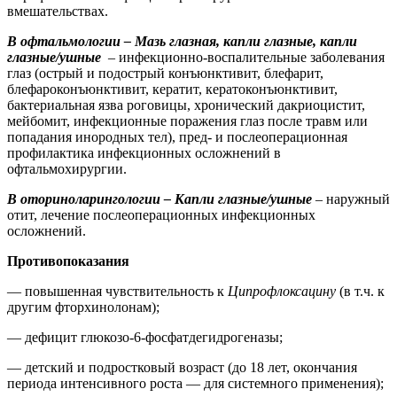
вмешательствах.
В офтальмологии – Мазь глазная, капли глазные, капли
глазные/ушные
– инфекционно-воспалительные заболевания
глаз (острый и подострый конъюнктивит, блефарит,
блефароконъюнктивит, кератит, кератоконъюнктивит,
бактериальная язва роговицы, хронический дакриоцистит,
мейбомит, инфекционные поражения глаз после травм или
попадания инородных тел), пред- и послеоперационная
профилактика инфекционных осложнений в
офтальмохирургии.
В оториноларингологии – Капли глазные/ушные
– наружный
отит, лечение послеоперационных инфекционных
осложнений.
Противопоказания
— повышенная чувствительность к
Ципрофлоксацину
(в т.ч. к
другим фторхинолонам);
— дефицит глюкозо-6-фосфатдегидрогеназы;
— детский и подростковый возраст (до 18 лет, окончания
периода интенсивного роста — для системного применения);