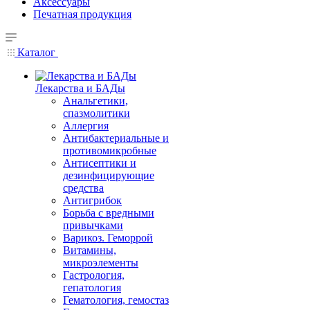
Аксессуары
Печатная продукция
Каталог
Лекарства и БАДы
Анальгетики,
спазмолитики
Аллергия
Антибактериальные и
противомикробные
Антисептики и
дезинфицирующие
средства
Антигрибок
Борьба с вредными
привычками
Варикоз. Геморрой
Витамины,
микроэлементы
Гастрология,
гепатология
Гематология, гемостаз