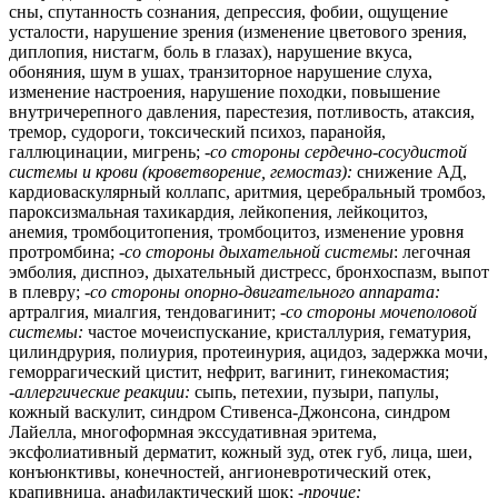
сны, спутанность сознания, депрессия, фобии, ощущение
усталости, нарушение зрения (изменение цветового зрения,
диплопия, нистагм, боль в глазах), нарушение вкуса,
обоняния, шум в ушах, транзиторное нарушение слуха,
изменение настроения, нарушение походки, повышение
внутричерепного давления, парестезия, потливость, атаксия,
тремор, судороги, токсический психоз, паранойя,
галлюцинации, мигрень; -
со стороны сердечно-сосудистой
системы и крови (кроветворение, гемостаз):
снижение АД,
кардиоваскулярный коллапс, аритмия, церебральный тромбоз,
пароксизмальная тахикардия, лейкопения, лейкоцитоз,
анемия, тромбоцитопения, тромбоцитоз, изменение уровня
протромбина;
-со стороны дыхательной системы
: легочная
эмболия, диспноэ, дыхательный дистресс, бронхоспазм, выпот
в плевру;
-со стороны опорно-двигательного аппарата:
артралгия, миалгия, тендовагинит; -
со стороны мочеполовой
системы:
частое мочеиспускание, кристаллурия, гематурия,
цилиндрурия, полиурия, протеинурия, ацидоз, задержка мочи,
геморрагический цистит, нефрит, вагинит, гинекомастия;
-
аллергические реакции:
сыпь, петехии, пузыри, папулы,
кожный васкулит, синдром Стивенса-Джонсона, синдром
Лайелла, многоформная экссудативная эритема,
эксфолиативный дерматит, кожный зуд, отек губ, лица, шеи,
конъюнктивы, конечностей, ангионевротический отек,
крапивница, анафилактический шок; -
прочие: