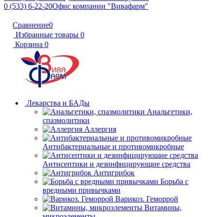
0 (533) 6-22-20
Офис компании "Вивафарм"
Сравнение
0
Избранные товары
0
Корзина
0
Лекарства и БАДы
Анальгетики,
спазмолитики
Аллергия
Антибактериальные и противомикробные
Антисептики и дезинфицирующие средства
Антигрибок
Борьба с
вредными привычками
Варикоз. Геморрой
Витамины,
микроэлементы