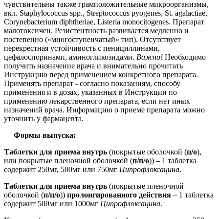
чувствительны также грамположительные микроорганизмы,
вкл. Staphylococcus spp., Streptococcus pyogenes, St. agalactiae,
Corynebacterium diphtheriae, Listeria monocitogenes. Препарат
малотоксичен. Резистентность развивается медленно и
постепенно («многоступенчатый» тип). Отсутствует
перекрестная устойчивость с пенициллинами,
цефалоспоринами, аминогликозидами.
Важно!
Необходимо
получить назначение врача и внимательно прочитать
Инструкцию перед применением конкретного препарата.
Применять препарат - согласно показаниям, способу
применения и в дозах, указанных в Инструкции по
применению лекарственного препарата, если нет иных
назначений врача. Информацию о приеме препарата можно
уточнить у фармацевта.
Формы выпуска:
Таблетки для приема внутрь
(покрытые оболочкой (
п/о
),
или покрытые пленочной оболочкой (
п/п/о
)) – 1 таблетка
содержит 250мг, 500мг или 750мг
Ципрофлоксацина
.
Таблетки для приема внутрь
(покрытые пленочной
оболочкой (
п/п/о
))
пролонгированного действия
– 1 таблетка
содержит 500мг или 1000мг
Ципрофлоксацина
.