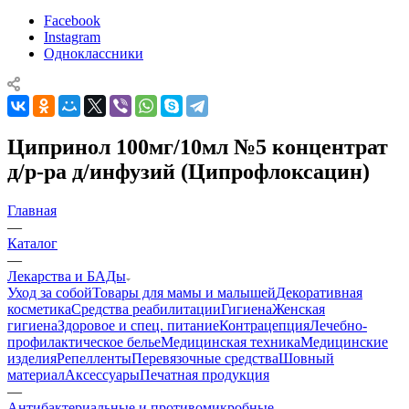
Facebook
Instagram
Одноклассники
Ципринол 100мг/10мл №5 концентрат
д/р-ра д/инфузий (Ципрофлоксацин)
Главная
—
Каталог
—
Лекарства и БАДы
Уход за собой
Товары для мамы и малышей
Декоративная
косметика
Средства реабилитации
Гигиена
Женская
гигиена
Здоровое и спец. питание
Контрацепция
Лечебно-
профилактическое белье
Медицинская техника
Медицинские
изделия
Репелленты
Перевязочные средства
Шовный
материал
Аксессуары
Печатная продукция
—
Антибактериальные и противомикробные