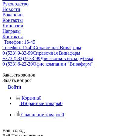
Руководство
Новости
Вакансии
Контакты
Лицензии
Награды
Контакты
Телефон: 15-45
Телефон: 15-45
Справочная Вивафарм
0 (533) 9-33-99
Справочная Вивафарм
+373 (533) 9-33-99
Для звонков из-за рубежа
0 (533) 6-22-20
Офис компании "Вивафарм"
Заказать звонок
Задать вопрос
Войти
Корзина
0
Избранные товары
0
Сравнение товаров
0
Ваш город
Всё Приднестровье