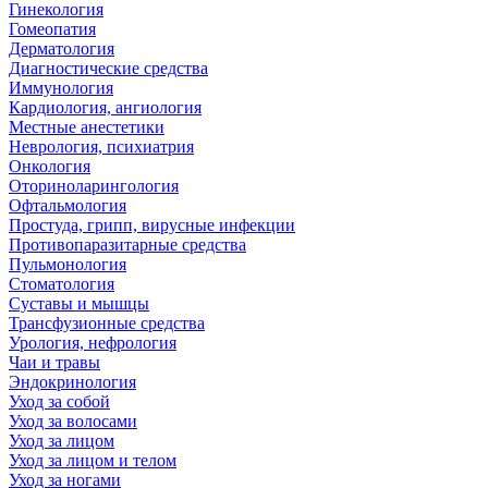
Гинекология
Гомеопатия
Дерматология
Диагностические средства
Иммунология
Кардиология, ангиология
Местные анестетики
Неврология, психиатрия
Онкология
Оториноларингология
Офтальмология
Простуда, грипп, вирусные инфекции
Противопаразитарные средства
Пульмонология
Стоматология
Суставы и мышцы
Трансфузионные средства
Урология, нефрология
Чаи и травы
Эндокринология
Уход за собой
Уход за волосами
Уход за лицом
Уход за лицом и телом
Уход за ногами