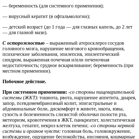
— беременность (для системного применения);
— вирусный кератит (в офтальмологии);
— детский возраст (до 1 года — для глазных капель, до 2 лет
— для глазной мази).
С осторожностью
– выраженный атеросклероз сосудов
головного мозга, нарушение мозгового кровообращения,
психические заболевания, эпилепсия, эпилептический
синдром, выраженная почечная и/или печеночная
недостаточность; грудное вскармливание; беременность (при
местном применении).
Побочное действие.
При системном применении:
-
со стороны пищеварительной
системы (ЖКТ)
: тошнота, рвота, нарушение аппетита, диарея,
запор, псевдомембранозный колит, эпигастральные и
абдоминальные боли, дискомфорт в животе, икота, язвы,
сухость и болезненность слизистой оболочки полости рта,
метеоризм, кровотечения в ЖКТ, панкреатит, холестатическая
желтуха, гепатит, некроз клеток печени;
-со стороны нервной
системы и органов чувств:
головная боль, головокружение,
возбуждение, ощущение беспокойства, инсомния, кошмарные