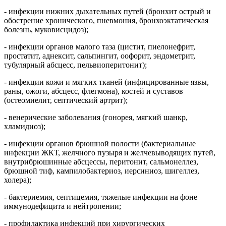
- инфекции нижних дыхательных путей (бронхит острый и
обострение хронического, пневмония, бронхоэктатическая
болезнь, муковисцидоз);
- инфекции органов малого таза (цистит, пиелонефрит,
простатит, аднексит, сальпингит, оофорит, эндометрит,
тубулярный абсцесс, пельвиоперитонит);
- инфекции кожи и мягких тканей (инфицированные язвы,
раны, ожоги, абсцесс, флегмона), костей и суставов
(остеомиелит, септический артрит);
- венерические заболевания (гонорея, мягкий шанкр,
хламидиоз);
- инфекции органов брюшной полости (бактериальные
инфекции ЖКТ, желчного пузыря и желчевыводящих путей,
внутрибрюшинные абсцессы, перитонит, сальмонеллез,
брюшной тиф, кампилобактериоз, иерсиниоз, шигеллез,
холера);
- бактериемия, септицемия, тяжелые инфекции на фоне
иммунодефицита и нейтропении;
- профилактика инфекций при хирургических