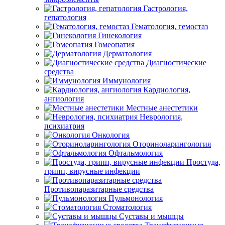
Гастрология,
гепатология
Гематология, гемостаз
Гинекология
Гомеопатия
Дерматология
Диагностические
средства
Иммунология
Кардиология,
ангиология
Местные анестетики
Неврология,
психиатрия
Онкология
Оториноларингология
Офтальмология
Простуда,
грипп, вирусные инфекции
Противопаразитарные средства
Пульмонология
Стоматология
Суставы и мышцы