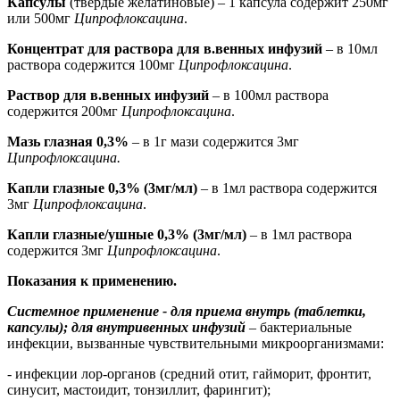
Капсулы
(твердые желатиновые) – 1 капсула содержит 250мг
или 500мг
Ципрофлоксацина
.
Концентрат для раствора для в.венных инфузий
– в 10мл
раствора содержится 100мг
Ципрофлоксацина
.
Раствор для в.венных инфузий
– в 100мл раствора
содержится 200мг
Ципрофлоксацина
.
Мазь глазная 0,3%
– в 1г мази содержится 3мг
Ципрофлоксацина.
Капли глазные 0,3% (3мг/мл)
– в 1мл раствора содержится
3мг
Ципрофлоксацина
.
Капли глазные/ушные 0,3% (3мг/мл)
– в 1мл раствора
содержится 3мг
Ципрофлоксацина
.
Показания к применению.
Системное применение - для приема внутрь (таблетки,
капсулы); для внутривенных инфузий
–
бактериальные
инфекции, вызванные чувствительными микроорганизмами:
- инфекции лор-органов (средний отит, гайморит, фронтит,
синусит, мастоидит, тонзиллит, фарингит);