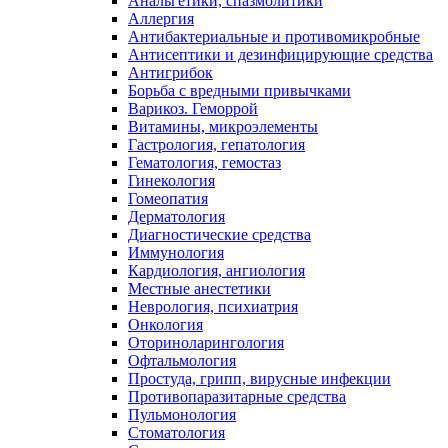
Анальгетики, спазмолитики
Аллергия
Антибактериальные и противомикробные
Антисептики и дезинфицирующие средства
Антигрибок
Борьба с вредными привычками
Варикоз. Геморрой
Витамины, микроэлементы
Гастрология, гепатология
Гематология, гемостаз
Гинекология
Гомеопатия
Дерматология
Диагностические средства
Иммунология
Кардиология, ангиология
Местные анестетики
Неврология, психиатрия
Онкология
Оториноларингология
Офтальмология
Простуда, грипп, вирусные инфекции
Противопаразитарные средства
Пульмонология
Стоматология