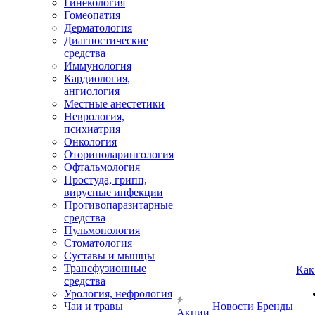
Гинекология
Гомеопатия
Дерматология
Диагностические
средства
Иммунология
Кардиология,
ангиология
Местные анестетики
Неврология,
психиатрия
Онкология
Оториноларингология
Офтальмология
Простуда, грипп,
вирусные инфекции
Противопаразитарные
средства
Пульмонология
Стоматология
Суставы и мышцы
Трансфузионные
Как
средства
Урология, нефрология
Чаи и травы
Новости
Бренды
Акции