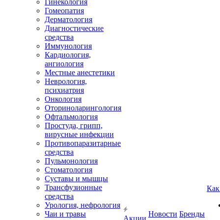
Гинекология
Гомеопатия
Дерматология
Диагностические
средства
Иммунология
Кардиология,
ангиология
Местные анестетики
Неврология,
психиатрия
Онкология
Оториноларингология
Офтальмология
Простуда, грипп,
вирусные инфекции
Противопаразитарные
средства
Пульмонология
Стоматология
Суставы и мышцы
Трансфузионные
Как
средства
Урология, нефрология
Чаи и травы
Новости
Бренды
Акции