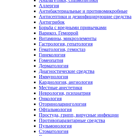
Анальгетики, спазмолитики
Аллергия
Антибактериальные и противомикробные
Антисептики и дезинфицирующие средства
Антигрибок
Борьба с вредными привычками
Варикоз. Геморрой
Витамины, микроэлементы
Гастрология, гепатология
Гематология, гемостаз
Гинекология
Гомеопатия
Дерматология
Диагностические средства
Иммунология
Кардиология, ангиология
Местные анестетики
Неврология, психиатрия
Онкология
Оториноларингология
Офтальмология
Простуда, грипп, вирусные инфекции
Противопаразитарные средства
Пульмонология
Стоматология