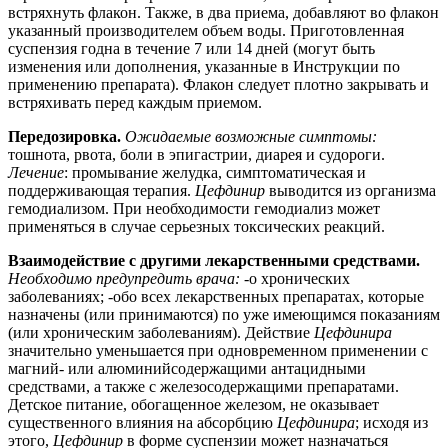
встряхнуть флакон. Также, в два приема, добавляют во флакон
указанный производителем объем воды. Приготовленная
суспензия годна в течение 7 или 14 дней (могут быть
изменения или дополнения, указанные в Инструкции по
применению препарата). Флакон следует плотно закрывать и
встряхивать перед каждым приемом.
Передозировка.
Ожидаемые возможные симптомы:
тошнота, рвота, боли в эпигастрии, диарея и судороги.
Лечение
: промывание желудка, симптоматическая и
поддерживающая терапия.
Цефдинир
выводится из организма
гемодиализом. При необходимости гемодиализ может
применяться в случае серьезных токсических реакций.
Взаимодействие с другими лекарственными средствами.
Необходимо предупредить врача:
-о хронических
заболеваниях; -обо всех лекарственных препаратах, которые
назначены (или принимаются) по уже имеющимся показаниям
(или хроническим заболеваниям). Действие
Цефдинира
значительно уменьшается при одновременном применении с
магний- или алюминийсодержащими антацидными
средствами, а также с железосодержащими препаратами.
Детское питание, обогащенное железом, не оказывает
существенного влияния на абсорбцию
Цефдинира
; исходя из
этого,
Цефдинир
в форме суспензии может назначаться