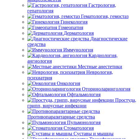
Гастрология,
гепатология
Гематология, гемостаз
Гинекология
Гомеопатия
Дерматология
Диагностические
средства
Иммунология
Кардиология,
ангиология
Местные анестетики
Неврология,
психиатрия
Онкология
Оториноларингология
Офтальмология
Простуда,
грипп, вирусные инфекции
Противопаразитарные средства
Пульмонология
Стоматология
Суставы и мышцы