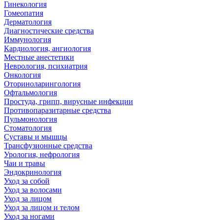
Гинекология
Гомеопатия
Дерматология
Диагностические средства
Иммунология
Кардиология, ангиология
Местные анестетики
Неврология, психиатрия
Онкология
Оториноларингология
Офтальмология
Простуда, грипп, вирусные инфекции
Противопаразитарные средства
Пульмонология
Стоматология
Суставы и мышцы
Трансфузионные средства
Урология, нефрология
Чаи и травы
Эндокринология
Уход за собой
Уход за волосами
Уход за лицом
Уход за лицом и телом
Уход за ногами