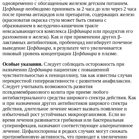
одновременно с обогащенным железом детским питанием.
Цефдинир
необходимо принимать за 2 часа до или через 2 часа
после приема антацидов или препаратов, содержащих железо
(красноватая окраска стула может быть связана с
образованием в желудочно-кишечном тракте
невсасывающегося комплекса
Цефдинира
или продуктов его
разложения и железа). Как и при применении других β-
лактамных антибиотиков, пробенецид ингибирует почечное
выведение
Цефдинира
, в результате чего увеличивается
пиковый уровень концентрации
Цефдинира
в плазме.
Особые указания.
Следует соблюдать осторожность при
назначении
Цефдинира
пациентам с повышенной
чувствительностью к пенициллину, так как известны случаи
перекрестной гиперреактивности с развитием анафилаксии.
Следует учитывать возможность развития
псевдомембранозного колита при приеме любого
антибактериального средства широкого спектра действия. Как
и при назначении других антибиотиков широкого спектра
действия, длительное лечение может вызвать появление и
избыточный рост устойчивых микроорганизмов. Если во
время лечения развивается грибковая или бактериальная
суперинфекция, назначают соответствующее альтернативное
лечение. Цефалоспорины в редких случаях могут снижать
протромбиновую активность, что приводит к увеличению