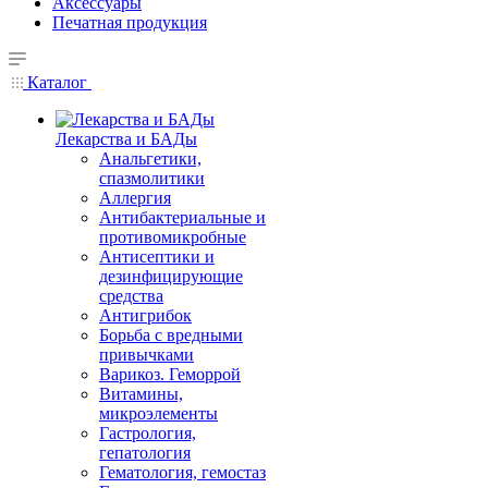
Аксессуары
Печатная продукция
Каталог
Лекарства и БАДы
Анальгетики,
спазмолитики
Аллергия
Антибактериальные и
противомикробные
Антисептики и
дезинфицирующие
средства
Антигрибок
Борьба с вредными
привычками
Варикоз. Геморрой
Витамины,
микроэлементы
Гастрология,
гепатология
Гематология, гемостаз