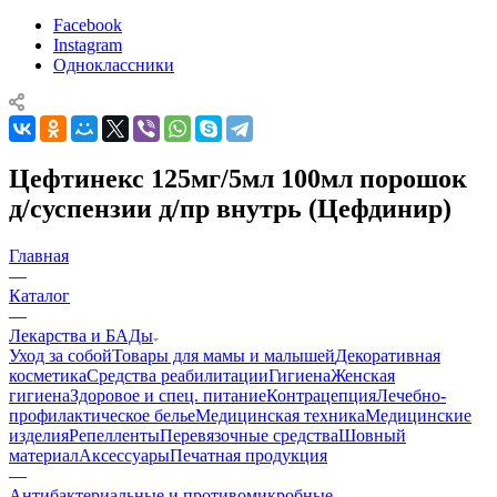
Facebook
Instagram
Одноклассники
Цефтинекс 125мг/5мл 100мл порошок
д/суспензии д/пр внутрь (Цефдинир)
Главная
—
Каталог
—
Лекарства и БАДы
Уход за собой
Товары для мамы и малышей
Декоративная
косметика
Средства реабилитации
Гигиена
Женская
гигиена
Здоровое и спец. питание
Контрацепция
Лечебно-
профилактическое белье
Медицинская техника
Медицинские
изделия
Репелленты
Перевязочные средства
Шовный
материал
Аксессуары
Печатная продукция
—
Антибактериальные и противомикробные