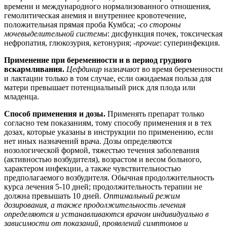
времени и международного нормализованного отношения,
гемолитическая анемия и внутреннее кровотечение,
положительная прямая проба Кумбса;
-со стороны
мочевыделительной системы
: дисфункция почек, токсическая
нефропатия, глюкозурия, кетонурия; -
прочие
: суперинфекция.
Применение при беременности и в период грудного
вскармливания.
Цефдинир
назначают во время беременности
и лактации только в том случае, если ожидаемая польза для
матери превышает потенциальный риск для плода или
младенца.
Способ применения и дозы.
Применять препарат только
согласно тем показаниям, тому способу применения и в тех
дозах, которые указаны в инструкции по применению, если
нет иных назначений врача. Дозы определяются
нозологической формой, тяжестью течения заболевания
(активностью возбудителя), возрастом и весом больного,
характером инфекции, а также чувствительностью
предполагаемого возбудителя. Обычная продолжительность
курса лечения 5-10 дней; продолжительность терапии не
должна превышать 10 дней.
Оптимальный режим
дозирования, а также продолжительность лечения
определяются и устанавливаются врачом индивидуально в
зависимости от показаний, проявлений симптомов и