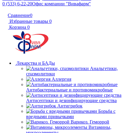
0 (533) 6-22-20
Офис компании "Вивафарм"
Сравнение
0
Избранные товары
0
Корзина
0
Лекарства и БАДы
Анальгетики,
спазмолитики
Аллергия
Антибактериальные и противомикробные
Антисептики и дезинфицирующие средства
Антигрибок
Борьба с
вредными привычками
Варикоз. Геморрой
Витамины,
микроэлементы