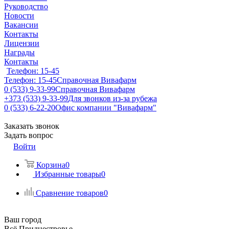
Руководство
Новости
Вакансии
Контакты
Лицензии
Награды
Контакты
Телефон: 15-45
Телефон: 15-45
Справочная Вивафарм
0 (533) 9-33-99
Справочная Вивафарм
+373 (533) 9-33-99
Для звонков из-за рубежа
0 (533) 6-22-20
Офис компании "Вивафарм"
Заказать звонок
Задать вопрос
Войти
Корзина
0
Избранные товары
0
Сравнение товаров
0
Ваш город
Всё Приднестровье