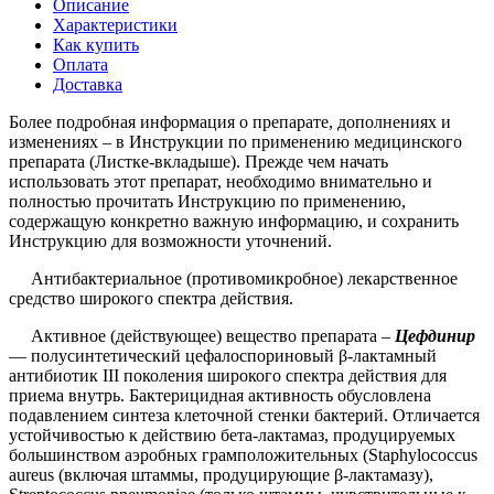
Описание
Характеристики
Как купить
Оплата
Доставка
Более подробная информация о препарате, дополнениях и
изменениях – в Инструкции по применению медицинского
препарата (Листке-вкладыше). Прежде чем начать
использовать этот препарат, необходимо внимательно и
полностью прочитать Инструкцию по применению,
содержащую конкретно важную информацию, и сохранить
Инструкцию для возможности уточнений.
Антибактериальное (противомикробное) лекарственное
средство широкого спектра действия.
Активное (действующее) вещество препарата –
Цефдинир
— полусинтетический цефалоспориновый β-лактамный
антибиотик III поколения широкого спектра действия для
приема внутрь. Бактерицидная активность обусловлена
подавлением синтеза клеточной стенки бактерий. Отличается
устойчивостью к действию бета-лактамаз, продуцируемых
большинством аэробных грамположительных (Staphylococcus
aureus (включая штаммы, продуцирующие β-лактамазу),