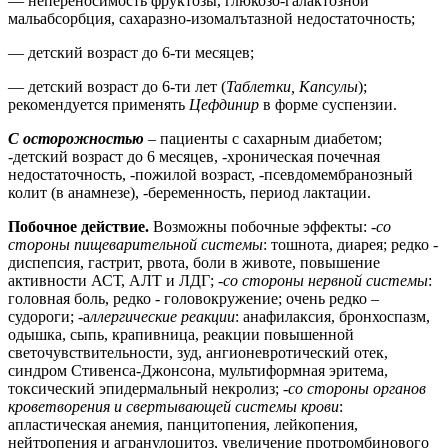
— непереносимость фруктозы, глюкозо-галактозной
мальабсорбция, сахаразно-изомалътазной недостаточность;
— детский возраст до 6-ти месяцев;
— детский возраст до 6-ти лет (
Таблетки, Капсулы
);
рекомендуется применять
Цефдинир
в форме суспензии.
С осторожностью
– пациенты с сахарным диабетом;
-детский возраст до 6 месяцев, -хроническая почечная
недостаточность, -пожилой возраст, -псевдомембранозный
колит (в анамнезе), -беременность, период лактации.
Побочное действие.
Возможны побочные эффекты: -
со
стороны пищеварительной системы
: тошнота, диарея; редко -
диспепсия, гастрит, рвота, боли в животе, повышение
активности АСТ, АЛТ и ЛДГ;
-со стороны нервной системы
:
головная боль, редко - головокружение; очень редко –
судороги; -а
ллергические реакции
: анафилаксия, бронхоспазм,
одышка, сыпь, крапивница, реакции повышенной
светочувствительности, зуд, ангионевротический отек,
синдром Стивенса-Джонсона, мультиформная эритема,
токсический эпидермальный некролиз;
-со стороны органов
кроветворения и свертывающей системы крови
:
апластическая анемия, панцитопения, лейкопения,
нейтропения и агранулоцитоз, увеличение протромбинового