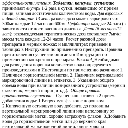
эффективности лечения.
Таблетки, капсулы, суспензию
принимают
внутрь
1-2 раза в сутки, независимо от приема
пищи, запивая достаточным количеством воды.
Для взрослых
и детей старше 13 лет
: разовая доза может варьировать от
300мг каждые 12 часов до 600мг
Цефдинира
каждые 24 часа (в
зависимости от поставленного диагноза.
Дети (6 месяцев-12
лет)
: рекомендуемая терапевтическая доза составляет 7мг/кг
массы тела каждые 12-24 часов. Расчет разовой дозы
препарата в мерных ложках и миллилитрах приведен в
таблицах в Инструкции по применению препарата. Правила
приготовления суспензии описаны в Инструкции по
применению конкретного препарата.
Важно!_
Необходимое
для разведения порошка количество воды определяется
производителями в Инструкции по применению различно: 1.
Наличием горизонтальной метки. 2. Наличием вертикальной
маркировочной линии на этикетке. 3. Указанием общего
объема воды при наличии дозированного устройства (мерный
стаканчик, мерный шприц и т.д.).
Общие правила
приготовления суспензии
– Суспензию готовят в 2 приема
добавления воды: 1.Встряхнуть флакон с порошком.
2.Кипяченную остывшую воду добавить до половины
вертикальной маркировочной линии или наполовину от
горизонтальной метки, хорошо встряхнуть флакон. 3.Добавить
воды до горизонтальной метки или до верхнего края
вертикальной маркировочной линии, опять хорошо