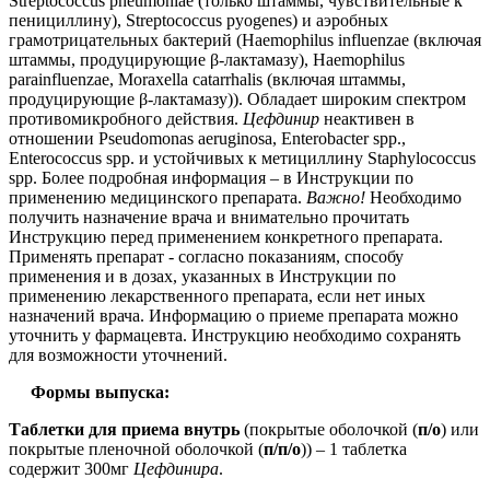
Streptococcus pneumoniae (только штаммы, чувствительные к
пенициллину), Streptococcus pyogenes) и аэробных
грамотрицательных бактерий (Haemophilus influenzae (включая
штаммы, продуцирующие β-лактамазу), Haemophilus
parainfluenzae, Moraxella catarrhalis (включая штаммы,
продуцирующие β-лактамазу)). Обладает широким спектром
противомикробного действия.
Цефдинир
неактивен в
отношении Pseudomonas aeruginosa, Enterobacter spp.,
Enterococcus spp. и устойчивых к метициллину Staphylococcus
spp. Более подробная информация – в Инструкции по
применению медицинского препарата.
Важно!
Необходимо
получить назначение врача и внимательно прочитать
Инструкцию перед применением конкретного препарата.
Применять препарат - согласно показаниям, способу
применения и в дозах, указанных в Инструкции по
применению лекарственного препарата, если нет иных
назначений врача. Информацию о приеме препарата можно
уточнить у фармацевта. Инструкцию необходимо сохранять
для возможности уточнений.
Формы выпуска:
Таблетки для приема внутрь
(покрытые оболочкой (
п/о
) или
покрытые пленочной оболочкой (
п/п/о
)) – 1 таблетка
содержит 300мг
Цефдинира
.