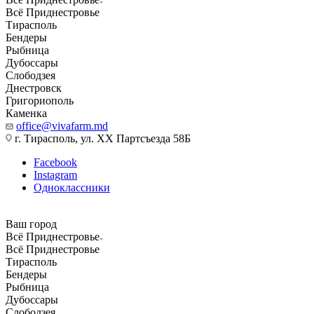
Всё Приднестровье
Тирасполь
Бендеры
Рыбница
Дубоссары
Слободзея
Днестровск
Григориополь
Каменка
office@vivafarm.md
г. Тирасполь, ул. ХХ Партсъезда 58Б
Facebook
Instagram
Одноклассники
Ваш город
Всё Приднестровье
Всё Приднестровье
Тирасполь
Бендеры
Рыбница
Дубоссары
Слободзея