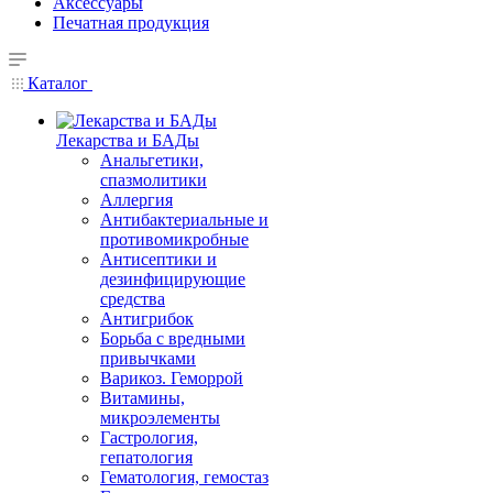
Аксессуары
Печатная продукция
Каталог
Лекарства и БАДы
Анальгетики,
спазмолитики
Аллергия
Антибактериальные и
противомикробные
Антисептики и
дезинфицирующие
средства
Антигрибок
Борьба с вредными
привычками
Варикоз. Геморрой
Витамины,
микроэлементы
Гастрология,
гепатология
Гематология, гемостаз