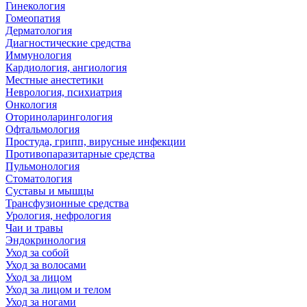
Гинекология
Гомеопатия
Дерматология
Диагностические средства
Иммунология
Кардиология, ангиология
Местные анестетики
Неврология, психиатрия
Онкология
Оториноларингология
Офтальмология
Простуда, грипп, вирусные инфекции
Противопаразитарные средства
Пульмонология
Стоматология
Суставы и мышцы
Трансфузионные средства
Урология, нефрология
Чаи и травы
Эндокринология
Уход за собой
Уход за волосами
Уход за лицом
Уход за лицом и телом
Уход за ногами