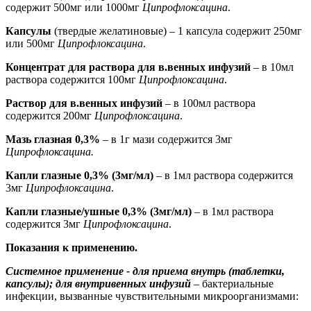
содержит 500мг или 1000мг
Ципрофлоксацина
.
Капсулы
(твердые желатиновые) – 1 капсула содержит 250мг
или 500мг
Ципрофлоксацина
.
Концентрат для раствора для в.венных инфузий
– в 10мл
раствора содержится 100мг
Ципрофлоксацина
.
Раствор для в.венных инфузий
– в 100мл раствора
содержится 200мг
Ципрофлоксацина
.
Мазь глазная 0,3%
– в 1г мази содержится 3мг
Ципрофлоксацина.
Капли глазные 0,3% (3мг/мл)
– в 1мл раствора содержится
3мг
Ципрофлоксацина
.
Капли глазные/ушные 0,3% (3мг/мл)
– в 1мл раствора
содержится 3мг
Ципрофлоксацина
.
Показания к применению.
Системное применение - для приема внутрь (таблетки,
капсулы); для внутривенных инфузий
–
бактериальные
инфекции, вызванные чувствительными микроорганизмами: