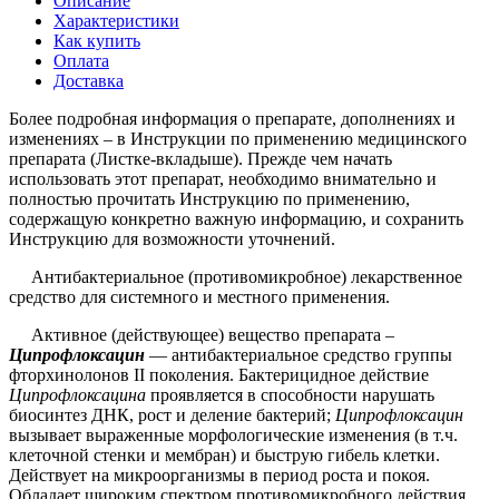
Описание
Характеристики
Как купить
Оплата
Доставка
Более подробная информация о препарате, дополнениях и
изменениях – в Инструкции по применению медицинского
препарата (Листке-вкладыше). Прежде чем начать
использовать этот препарат, необходимо внимательно и
полностью прочитать Инструкцию по применению,
содержащую конкретно важную информацию, и сохранить
Инструкцию для возможности уточнений.
Антибактериальное (противомикробное) лекарственное
средство для системного и местного применения.
Активное (действующее) вещество препарата –
Ципрофлоксацин
— антибактериальное средство группы
фторхинолонов II поколения. Бактерицидное действие
Ципрофлоксацина
проявляется в способности нарушать
биосинтез ДНК, рост и деление бактерий;
Ципрофлоксацин
вызывает выраженные морфологические изменения (в т.ч.
клеточной стенки и мембран) и быструю гибель клетки.
Действует на микроорганизмы в период роста и покоя.
Обладает широким спектром противомикробного действия,