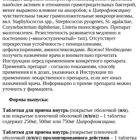
наиболее активен в отношении грамотрицательных бактерий,
менее выражено влияние на анаэробов; к
Ципрофлоксацину
чувствительны также грамположительные микроорганизмы,
вкл. Staphylococcus spp., Streptococcus pyogenes, St. agalactiae,
Corynebacterium diphtheriae, Listeria monocitogenes. Препарат
малотоксичен. Резистентность развивается медленно и
постепенно («многоступенчатый» тип). Отсутствует
перекрестная устойчивость с пенициллинами,
цефалоспоринами, аминогликозидами.
Важно!
Необходимо
получить назначение врача и внимательно прочитать
Инструкцию перед применением конкретного препарата.
Применять препарат - согласно показаниям, способу
применения и в дозах, указанных в Инструкции по
применению лекарственного препарата, если нет иных
назначений врача. Информацию о приеме препарата можно
уточнить у фармацевта.
Формы выпуска:
Таблетки для приема внутрь
(покрытые оболочкой (
п/о
),
или покрытые пленочной оболочкой (
п/п/о
)) – 1 таблетка
содержит 250мг, 500мг или 750мг
Ципрофлоксацина
.
Таблетки для приема внутрь
(покрытые пленочной
оболочкой (
п/п/о
))
пролонгированного действия
– 1 таблетка