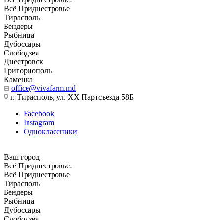
Всё Приднестровье
Тирасполь
Бендеры
Рыбница
Дубоссары
Слободзея
Днестровск
Григориополь
Каменка
office@vivafarm.md
г. Тирасполь, ул. ХХ Партсъезда 58Б
Facebook
Instagram
Одноклассники
Ваш город
Всё Приднестровье
Всё Приднестровье
Тирасполь
Бендеры
Рыбница
Дубоссары
Слободзея