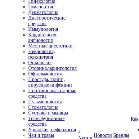
Гинекология
Гомеопатия
Дерматология
Диагностические
средства
Иммунология
Кардиология,
ангиология
Местные анестетики
Неврология,
психиатрия
Онкология
Оториноларингология
Офтальмология
Простуда, грипп,
вирусные инфекции
Противопаразитарные
средства
Пульмонология
Стоматология
Суставы и мышцы
Трансфузионные
Как
средства
Урология, нефрология
Чаи и травы
Новости
Бренды
Акции