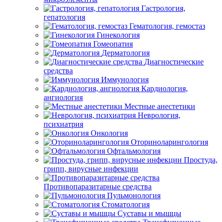
Гастрология,
гепатология
Гематология, гемостаз
Гинекология
Гомеопатия
Дерматология
Диагностические
средства
Иммунология
Кардиология,
ангиология
Местные анестетики
Неврология,
психиатрия
Онкология
Оториноларингология
Офтальмология
Простуда,
грипп, вирусные инфекции
Противопаразитарные средства
Пульмонология
Стоматология
Суставы и мышцы