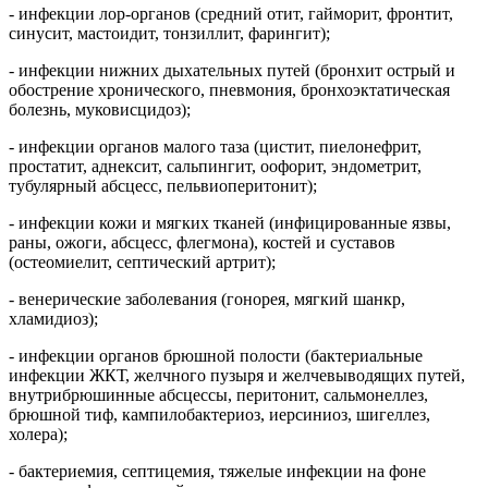
- инфекции лор-органов (средний отит, гайморит, фронтит,
синусит, мастоидит, тонзиллит, фарингит);
- инфекции нижних дыхательных путей (бронхит острый и
обострение хронического, пневмония, бронхоэктатическая
болезнь, муковисцидоз);
- инфекции органов малого таза (цистит, пиелонефрит,
простатит, аднексит, сальпингит, оофорит, эндометрит,
тубулярный абсцесс, пельвиоперитонит);
- инфекции кожи и мягких тканей (инфицированные язвы,
раны, ожоги, абсцесс, флегмона), костей и суставов
(остеомиелит, септический артрит);
- венерические заболевания (гонорея, мягкий шанкр,
хламидиоз);
- инфекции органов брюшной полости (бактериальные
инфекции ЖКТ, желчного пузыря и желчевыводящих путей,
внутрибрюшинные абсцессы, перитонит, сальмонеллез,
брюшной тиф, кампилобактериоз, иерсиниоз, шигеллез,
холера);
- бактериемия, септицемия, тяжелые инфекции на фоне