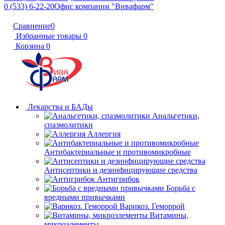
0 (533) 6-22-20
Офис компании "Вивафарм"
Сравнение
0
Избранные товары
0
Корзина
0
Лекарства и БАДы
Анальгетики,
спазмолитики
Аллергия
Антибактериальные и противомикробные
Антисептики и дезинфицирующие средства
Антигрибок
Борьба с
вредными привычками
Варикоз. Геморрой
Витамины,
микроэлементы