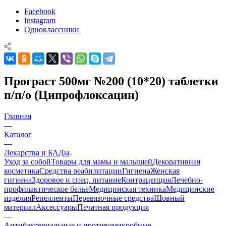
Facebook
Instagram
Одноклассники
Програст 500мг №200 (10*20) таблетки
п/п/о (Ципрофлоксацин)
Главная
—
Каталог
—
Лекарства и БАДы
Уход за собой
Товары для мамы и малышей
Декоративная
косметика
Средства реабилитации
Гигиена
Женская
гигиена
Здоровое и спец. питание
Контрацепция
Лечебно-
профилактическое белье
Медицинская техника
Медицинские
изделия
Репелленты
Перевязочные средства
Шовный
материал
Аксессуары
Печатная продукция
—
Антибактериальные и противомикробные