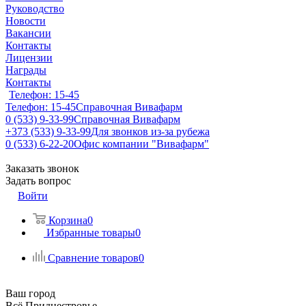
Руководство
Новости
Вакансии
Контакты
Лицензии
Награды
Контакты
Телефон: 15-45
Телефон: 15-45
Справочная Вивафарм
0 (533) 9-33-99
Справочная Вивафарм
+373 (533) 9-33-99
Для звонков из-за рубежа
0 (533) 6-22-20
Офис компании "Вивафарм"
Заказать звонок
Задать вопрос
Войти
Корзина
0
Избранные товары
0
Сравнение товаров
0
Ваш город
Всё Приднестровье