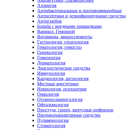
Анальгетики, спазмолитики
Аллергия
Антибактериальные и противомикробные
Антисептики и дезинфицирующие средства
Антигрибок
Борьба с вредными привычками
Варикоз. Геморрой
Витамины, микроэлементы
Гастрология, гепатология
Гематология, гемостаз
Гинекология
Гомеопатия
Дерматология
Диагностические средства
Иммунология
Кардиология, ангиология
Местные анестетики
Неврология, психиатрия
Онкология
Оториноларингология
Офтальмология
Простуда, грипп, вирусные инфекции
Противопаразитарные средства
Пульмонология
Стоматология