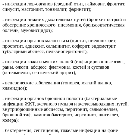
- инфекции лор-органов (средний отит, гайморит, фронтит,
синусит, мастоидит, тонзиллит, фарингит);
- инфекции нижних дыхательных путей (бронхит острый и
обострение хронического, пневмония, бронхоэктатическая
болезнь, муковисцидоз);
- инфекции органов малого таза (цистит, пиелонефрит,
простатит, аднексит, сальпингит, оофорит, эндометрит,
тубулярный абсцесс, пельвиоперитонит);
- инфекции кожи и мягких тканей (инфицированные язвы,
раны, ожоги, абсцесс, флегмона), костей и суставов
(остеомиелит, септический артрит);
- венерические заболевания (гонорея, мягкий шанкр,
хламидиоз);
- инфекции органов брюшной полости (бактериальные
инфекции ЖКТ, желчного пузыря и желчевыводящих путей,
внутрибрюшинные абсцессы, перитонит, сальмонеллез,
брюшной тиф, кампилобактериоз, иерсиниоз, шигеллез,
холера);
- бактериемия, септицемия, тяжелые инфекции на фоне