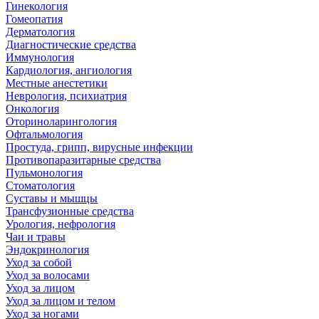
Гинекология
Гомеопатия
Дерматология
Диагностические средства
Иммунология
Кардиология, ангиология
Местные анестетики
Неврология, психиатрия
Онкология
Оториноларингология
Офтальмология
Простуда, грипп, вирусные инфекции
Противопаразитарные средства
Пульмонология
Стоматология
Суставы и мышцы
Трансфузионные средства
Урология, нефрология
Чаи и травы
Эндокринология
Уход за собой
Уход за волосами
Уход за лицом
Уход за лицом и телом
Уход за ногами