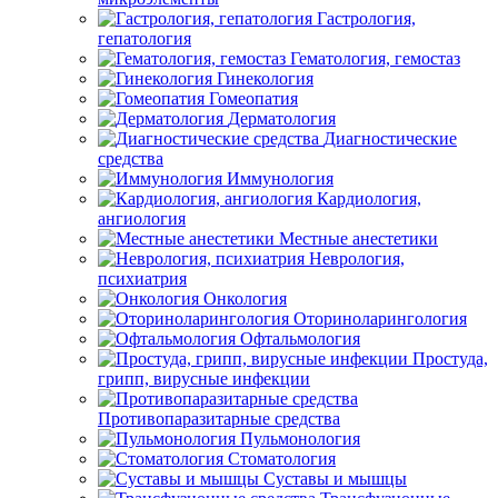
Гастрология,
гепатология
Гематология, гемостаз
Гинекология
Гомеопатия
Дерматология
Диагностические
средства
Иммунология
Кардиология,
ангиология
Местные анестетики
Неврология,
психиатрия
Онкология
Оториноларингология
Офтальмология
Простуда,
грипп, вирусные инфекции
Противопаразитарные средства
Пульмонология
Стоматология
Суставы и мышцы