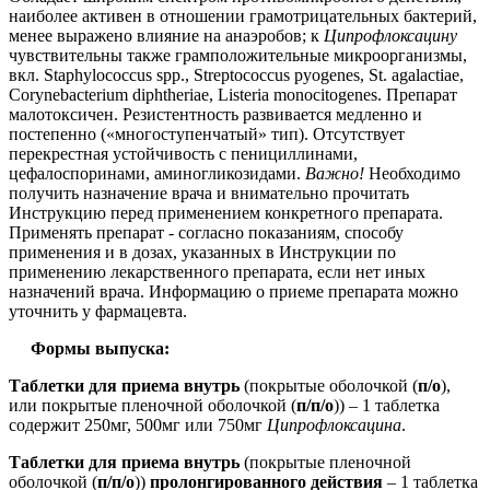
наиболее активен в отношении грамотрицательных бактерий,
менее выражено влияние на анаэробов; к
Ципрофлоксацину
чувствительны также грамположительные микроорганизмы,
вкл. Staphylococcus spp., Streptococcus pyogenes, St. agalactiae,
Corynebacterium diphtheriae, Listeria monocitogenes. Препарат
малотоксичен. Резистентность развивается медленно и
постепенно («многоступенчатый» тип). Отсутствует
перекрестная устойчивость с пенициллинами,
цефалоспоринами, аминогликозидами.
Важно!
Необходимо
получить назначение врача и внимательно прочитать
Инструкцию перед применением конкретного препарата.
Применять препарат - согласно показаниям, способу
применения и в дозах, указанных в Инструкции по
применению лекарственного препарата, если нет иных
назначений врача. Информацию о приеме препарата можно
уточнить у фармацевта.
Формы выпуска:
Таблетки для приема внутрь
(покрытые оболочкой (
п/о
),
или покрытые пленочной оболочкой (
п/п/о
)) – 1 таблетка
содержит 250мг, 500мг или 750мг
Ципрофлоксацина
.
Таблетки для приема внутрь
(покрытые пленочной
оболочкой (
п/п/о
))
пролонгированного действия
– 1 таблетка