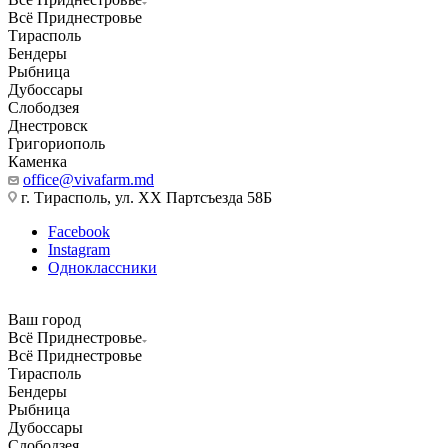
Всё Приднестровье
Тирасполь
Бендеры
Рыбница
Дубоссары
Слободзея
Днестровск
Григориополь
Каменка
office@vivafarm.md
г. Тирасполь, ул. ХХ Партсъезда 58Б
Facebook
Instagram
Одноклассники
Ваш город
Всё Приднестровье
Всё Приднестровье
Тирасполь
Бендеры
Рыбница
Дубоссары
Слободзея