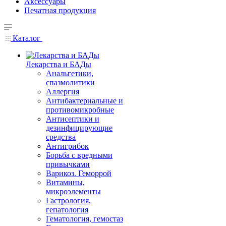
Аксессуары
Печатная продукция
Каталог
Лекарства и БАДы
Анальгетики,
спазмолитики
Аллергия
Антибактериальные и
противомикробные
Антисептики и
дезинфицирующие
средства
Антигрибок
Борьба с вредными
привычками
Варикоз. Геморрой
Витамины,
микроэлементы
Гастрология,
гепатология
Гематология, гемостаз