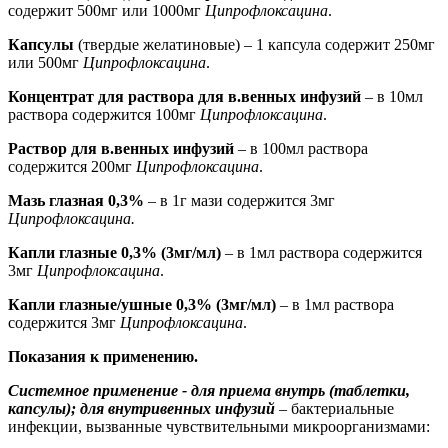
содержит 500мг или 1000мг
Ципрофлоксацина
.
Капсулы
(твердые желатиновые) – 1 капсула содержит 250мг
или 500мг
Ципрофлоксацина
.
Концентрат для раствора для в.венных инфузий
– в 10мл
раствора содержится 100мг
Ципрофлоксацина
.
Раствор для в.венных инфузий
– в 100мл раствора
содержится 200мг
Ципрофлоксацина
.
Мазь глазная 0,3%
– в 1г мази содержится 3мг
Ципрофлоксацина.
Капли глазные 0,3% (3мг/мл)
– в 1мл раствора содержится
3мг
Ципрофлоксацина
.
Капли глазные/ушные 0,3% (3мг/мл)
– в 1мл раствора
содержится 3мг
Ципрофлоксацина
.
Показания к применению.
Системное применение - для приема внутрь (таблетки,
капсулы); для внутривенных инфузий
–
бактериальные
инфекции, вызванные чувствительными микроорганизмами: