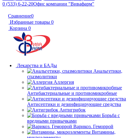
0 (533) 6-22-20
Офис компании "Вивафарм"
Сравнение
0
Избранные товары
0
Корзина
0
Лекарства и БАДы
Анальгетики,
спазмолитики
Аллергия
Антибактериальные и противомикробные
Антисептики и дезинфицирующие средства
Антигрибок
Борьба с
вредными привычками
Варикоз. Геморрой
Витамины,
микроэлементы