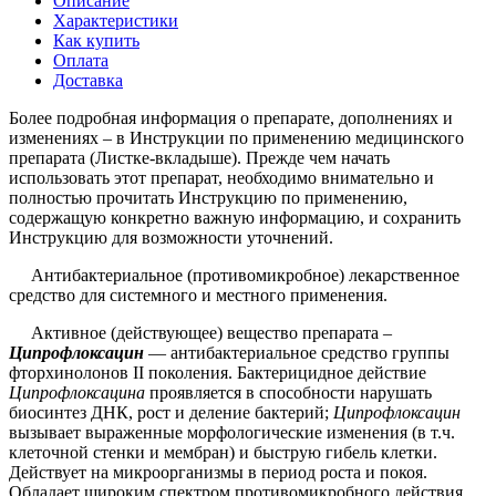
Описание
Характеристики
Как купить
Оплата
Доставка
Более подробная информация о препарате, дополнениях и
изменениях – в Инструкции по применению медицинского
препарата (Листке-вкладыше). Прежде чем начать
использовать этот препарат, необходимо внимательно и
полностью прочитать Инструкцию по применению,
содержащую конкретно важную информацию, и сохранить
Инструкцию для возможности уточнений.
Антибактериальное (противомикробное) лекарственное
средство для системного и местного применения.
Активное (действующее) вещество препарата –
Ципрофлоксацин
— антибактериальное средство группы
фторхинолонов II поколения. Бактерицидное действие
Ципрофлоксацина
проявляется в способности нарушать
биосинтез ДНК, рост и деление бактерий;
Ципрофлоксацин
вызывает выраженные морфологические изменения (в т.ч.
клеточной стенки и мембран) и быструю гибель клетки.
Действует на микроорганизмы в период роста и покоя.
Обладает широким спектром противомикробного действия,