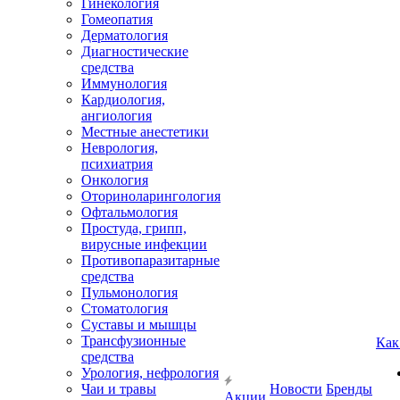
Гинекология
Гомеопатия
Дерматология
Диагностические
средства
Иммунология
Кардиология,
ангиология
Местные анестетики
Неврология,
психиатрия
Онкология
Оториноларингология
Офтальмология
Простуда, грипп,
вирусные инфекции
Противопаразитарные
средства
Пульмонология
Стоматология
Суставы и мышцы
Трансфузионные
Как
средства
Урология, нефрология
Чаи и травы
Новости
Бренды
Акции