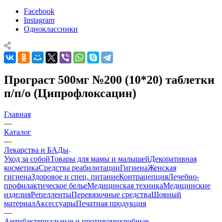
Facebook
Instagram
Одноклассники
Програст 500мг №200 (10*20) таблетки
п/п/о (Ципрофлоксацин)
Главная
—
Каталог
—
Лекарства и БАДы
Уход за собой
Товары для мамы и малышей
Декоративная
косметика
Средства реабилитации
Гигиена
Женская
гигиена
Здоровое и спец. питание
Контрацепция
Лечебно-
профилактическое белье
Медицинская техника
Медицинские
изделия
Репелленты
Перевязочные средства
Шовный
материал
Аксессуары
Печатная продукция
—
Антибактериальные и противомикробные