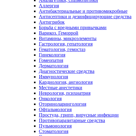
Анальгетики, спазмолитики
Аллергия
Антибактериальные и противомикробные
Антисептики и дезинфицирующие средства
Антигрибок
Борьба с вредными привычками
Варикоз. Геморрой
Витамины, микроэлементы
Гастрология, гепатология
Гематология, гемостаз
Гинекология
Гомеопатия
Дерматология
Диагностические средства
Иммунология
Кардиология, ангиология
Местные анестетики
Неврология, психиатрия
Онкология
Оториноларингология
Офтальмология
Простуда, грипп, вирусные инфекции
Противопаразитарные средства
Пульмонология
Стоматология