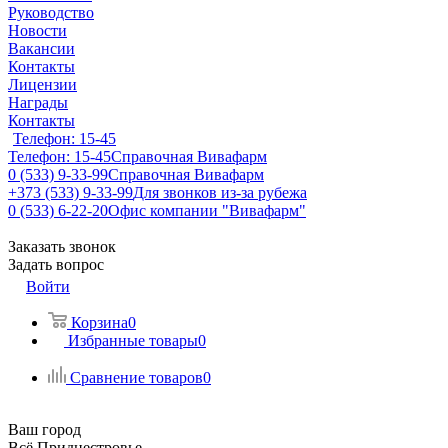
Руководство
Новости
Вакансии
Контакты
Лицензии
Награды
Контакты
Телефон: 15-45
Телефон: 15-45
Справочная Вивафарм
0 (533) 9-33-99
Справочная Вивафарм
+373 (533) 9-33-99
Для звонков из-за рубежа
0 (533) 6-22-20
Офис компании "Вивафарм"
Заказать звонок
Задать вопрос
Войти
Корзина
0
Избранные товары
0
Сравнение товаров
0
Ваш город
Всё Приднестровье