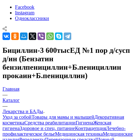
Facebook
Instagram
Одноклассники
Бициллин-3 600тысЕД №1 пор д/сусп
д/ин (Бензатин
бензилпенициллин+Б.пенициллин
прокаин+Б.пенициллин)
Главная
—
Каталог
—
Лекарства и БАДы
Уход за собой
Товары для мамы и малышей
Декоративная
косметика
Средства реабилитации
Гигиена
Женская
гигиена
Здоровое и спец. питание
Контрацепция
Лечебно-
профилактическое белье
Медицинская техника
Медицинские
изделия
Репелленты
Перевязочные средства
Шовный