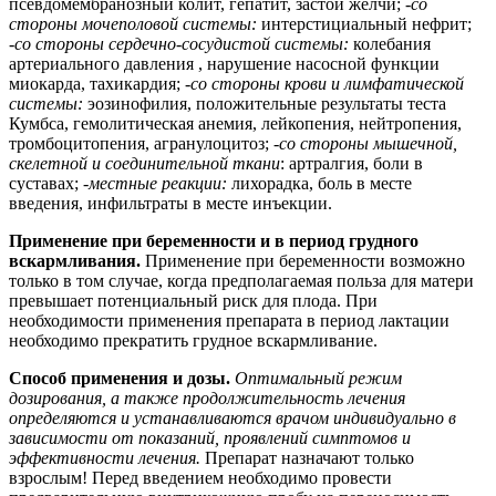
псевдомембранозный колит, гепатит, застой желчи;
-со
стороны мочеполовой системы:
интерстициальный нефрит;
-
со стороны сердечно-сосудистой системы:
колебания
артериального давления , нарушение насосной функции
миокарда, тахикардия; -
со стороны крови и лимфатической
системы:
эозинофилия, положительные результаты теста
Кумбса, гемолитическая анемия, лейкопения, нейтропения,
тромбоцитопения, агранулоцитоз; -
со стороны мышечной,
скелетной и соединительной ткани
: артралгия, боли в
суставах; -
местные реакции:
лихорадка, боль в месте
введения, инфильтраты в месте инъекции.
Применение при беременности и в период грудного
вскармливания.
Применение при беременности возможно
только в том случае, когда предполагаемая польза для матери
превышает потенциальный риск для плода. При
необходимости применения препарата в период лактации
необходимо прекратить грудное вскармливание.
Способ применения и дозы.
Оптимальный режим
дозирования, а также продолжительность лечения
определяются и устанавливаются врачом индивидуально в
зависимости от показаний, проявлений симптомов и
эффективности лечения.
Препарат назначают только
взрослым! Перед введением необходимо провести