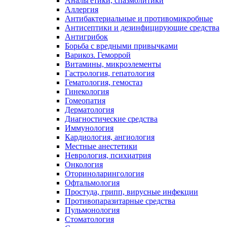
Анальгетики, спазмолитики
Аллергия
Антибактериальные и противомикробные
Антисептики и дезинфицирующие средства
Антигрибок
Борьба с вредными привычками
Варикоз. Геморрой
Витамины, микроэлементы
Гастрология, гепатология
Гематология, гемостаз
Гинекология
Гомеопатия
Дерматология
Диагностические средства
Иммунология
Кардиология, ангиология
Местные анестетики
Неврология, психиатрия
Онкология
Оториноларингология
Офтальмология
Простуда, грипп, вирусные инфекции
Противопаразитарные средства
Пульмонология
Стоматология