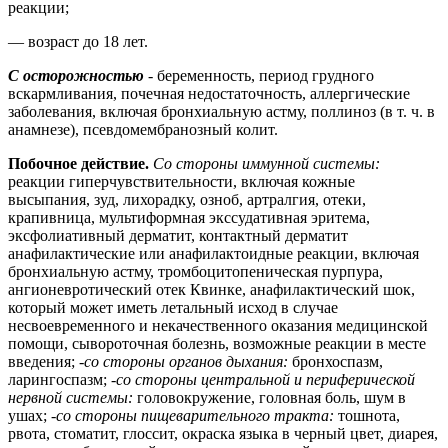
реакции;
— возраст до 18 лет.
С осторожностью
- беременность, период грудного
вскармливания, почечная недостаточность, аллергические
заболевания, включая бронхиальную астму, поллиноз (в т. ч. в
анамнезе), псевдомембранозный колит.
Побочное действие.
Со стороны иммунной системы:
реакции гиперчувствительности, включая кожные
высыпания, зуд, лихорадку, озноб, артралгия, отеки,
крапивница, мультиформная экссудативная эритема,
эксфолиативный дерматит, контактный дерматит
анафилактические или анафилактоидные реакции, включая
бронхиальную астму, тромбоцитопеническая пурпура,
ангионевротический отек Квинке, анафилактический шок,
который может иметь летальный исход в случае
несвоевременного и некачественного оказания медицинской
помощи, сывороточная болезнь, возможные реакции в месте
введения; -
со стороны органов дыхания:
бронхоспазм,
ларингоспазм; -
со стороны центральной и периферической
нервной системы:
головокружение, головная боль, шум в
ушах;
-со стороны пищеварительного тракта:
тошнота,
рвота, стоматит, глоссит, окраска языка в черный цвет, диарея,