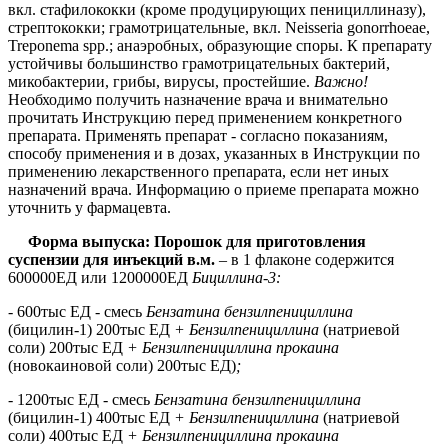
вкл. стафилококки (кроме продуцирующих пенициллиназу),
стрептококки; грамотрицательные, вкл. Neisseria gonorrhоеае,
Treponema spp.; анаэробных, образующие споры. К препарату
устойчивы большинство грамотрицательных бактерий,
микобактерии, грибы, вирусы, простейшие.
Важно!
Необходимо получить назначение врача и внимательно
прочитать Инструкцию перед применением конкретного
препарата. Применять препарат - согласно показаниям,
способу применения и в дозах, указанных в Инструкции по
применению лекарственного препарата, если нет иных
назначений врача. Информацию о приеме препарата можно
уточнить у фармацевта.
Форма выпуска: Порошок для приготовления
суспензии для инъекций в.м.
– в 1 флаконе содержится
600000ЕД или 1200000ЕД
Бициллина-3:
- 600тыс ЕД - смесь
Бензатина бензилпенициллина
(бицилин-1) 200тыс ЕД
+ Бензилпенициллина
(натриевой
соли) 200тыс ЕД
+ Бензилпенициллина прокаина
(новокаиновой соли) 200тыс ЕД)
;
-
1200тыс ЕД - смесь
Бензатина бензилпенициллина
(бицилин-1) 400тыс ЕД
+ Бензилпенициллина
(натриевой
соли) 400тыс ЕД
+ Бензилпенициллина прокаина