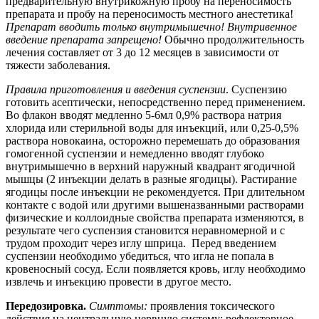
предварительную внутрикожную пробу на переносимость
препарата и пробу на переносимость местного анестетика!
Препарат вводить только внутримышечно!
Внутривенное
введение препарата запрещено!
Обычно продолжительность
лечения составляет от 3 до 12 месяцев в зависимости от
тяжести заболевания.
Правила приготовления и введения суспензии
. Суспензию
готовить асептически, непосредственно перед применением.
Во флакон вводят медленно 5-6мл 0,9% раствора натрия
хлорида или стерильной воды для инъекций, или 0,25-0,5%
раствора новокаина, осторожно перемешать до образования
гомогенной суспензии и немедленно вводят глубоко
внутримышечно в верхний наружный квадрант ягодичной
мышцы (2 инъекции делать в разные ягодицы). Растирание
ягодицы после инъекции не рекомендуется. При длительном
контакте с водой или другими вышеназванными растворами
физические и коллоидные свойства препарата изменяются, в
результате чего суспензия становится неравномерной и с
трудом проходит через иглу шприца. Перед введением
суспензии необходимо убедиться, что игла не попала в
кровеносный сосуд. Если появляется кровь, иглу необходимо
извлечь и инъекцию провести в другое место.
Передозировка.
Симптомы:
проявления токсического
действия на центральную нервную систему: рефлекторное