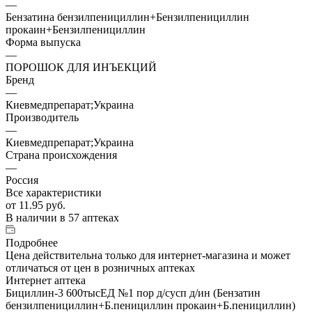
—
Бензатина бензилпенициллин+Бензилпенициллин
прокаин+Бензилпенициллин
Форма выпуска
—
ПОРОШОК ДЛЯ ИНЪЕКЦИЙ
Бренд
—
Киевмедпрепарат;Украина
Производитель
—
Киевмедпрепарат;Украина
Страна происхождения
—
Россия
Все характеристики
от
11.95 руб.
В наличии
в 57 аптеках
Подробнее
Цена действительна только для интернет-магазина и может
отличаться от цен в розничных аптеках
Интернет аптека
Бициллин-3 600тысЕД №1 пор д/сусп д/ин (Бензатин
бензилпенициллин+Б.пенициллин прокаин+Б.пенициллин)