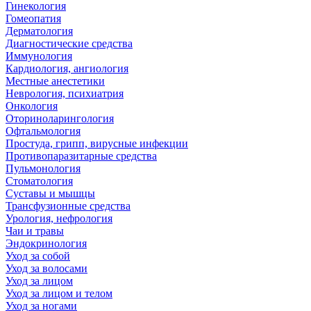
Гинекология
Гомеопатия
Дерматология
Диагностические средства
Иммунология
Кардиология, ангиология
Местные анестетики
Неврология, психиатрия
Онкология
Оториноларингология
Офтальмология
Простуда, грипп, вирусные инфекции
Противопаразитарные средства
Пульмонология
Стоматология
Суставы и мышцы
Трансфузионные средства
Урология, нефрология
Чаи и травы
Эндокринология
Уход за собой
Уход за волосами
Уход за лицом
Уход за лицом и телом
Уход за ногами