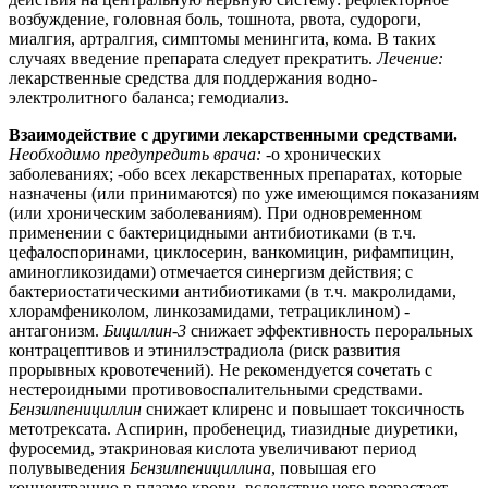
возбуждение, головная боль, тошнота, рвота, судороги,
миалгия, артралгия, симптомы менингита, кома. В таких
случаях введение препарата следует прекратить.
Лечение:
лекарственные средства для поддержания водно-
электролитного баланса; гемодиализ.
Взаимодействие с другими лекарственными средствами.
Необходимо предупредить врача:
-о хронических
заболеваниях; -обо всех лекарственных препаратах, которые
назначены (или принимаются) по уже имеющимся показаниям
(или хроническим заболеваниям). При одновременном
применении с бактерицидными антибиотиками (в т.ч.
цефалоспоринами, циклосерин, ванкомицин, рифампицин,
аминогликозидами) отмечается синергизм действия; с
бактериостатическими антибиотиками (в т.ч. макролидами,
хлорамфениколом, линкозамидами, тетрациклином) -
антагонизм.
Бициллин-3
снижает эффективность пероральных
контрацептивов и этинилэстрадиола (риск развития
прорывных кровотечений). Не рекомендуется сочетать с
нестероидными противовоспалительными средствами.
Бензилпенициллин
снижает клиренс и повышает токсичность
метотрексата. Аспирин, пробенецид, тиазидные диуретики,
фуросемид, этакриновая кислота увеличивают период
полувыведения
Бензилпенициллина
, повышая его
концентрацию в плазме крови, вследствие чего возрастает