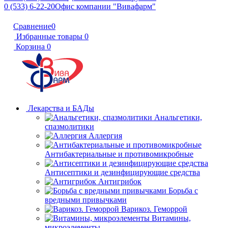
0 (533) 6-22-20
Офис компании "Вивафарм"
Сравнение
0
Избранные товары
0
Корзина
0
Лекарства и БАДы
Анальгетики,
спазмолитики
Аллергия
Антибактериальные и противомикробные
Антисептики и дезинфицирующие средства
Антигрибок
Борьба с
вредными привычками
Варикоз. Геморрой
Витамины,
микроэлементы