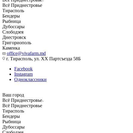
Всё Приднестровье
Тирасполь
Бендеры
Рыбница
Дубоссары
Слободзея
Днестровск
Григориополь
Каменка
office@vivafarm.md
г. Тирасполь, ул. ХХ Партсъезда 58Б
Facebook
Instagram
Одноклассники
Ваш город
Всё Приднестровье
Всё Приднестровье
Тирасполь
Бендеры
Рыбница
Дубоссары
Слободзея