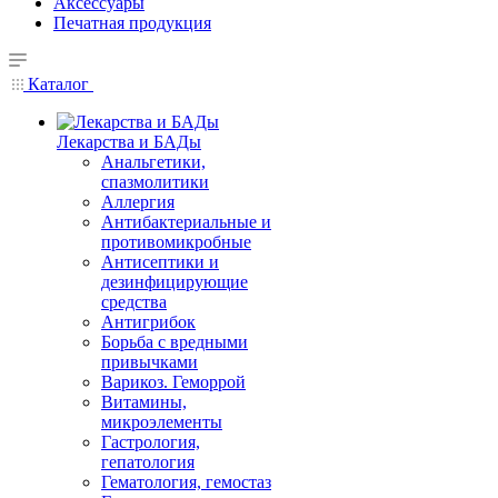
Аксессуары
Печатная продукция
Каталог
Лекарства и БАДы
Анальгетики,
спазмолитики
Аллергия
Антибактериальные и
противомикробные
Антисептики и
дезинфицирующие
средства
Антигрибок
Борьба с вредными
привычками
Варикоз. Геморрой
Витамины,
микроэлементы
Гастрология,
гепатология
Гематология, гемостаз