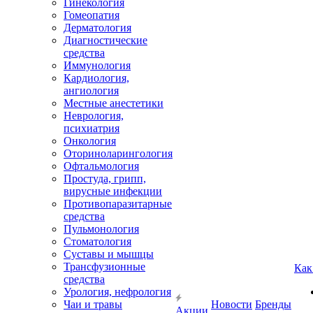
Гинекология
Гомеопатия
Дерматология
Диагностические
средства
Иммунология
Кардиология,
ангиология
Местные анестетики
Неврология,
психиатрия
Онкология
Оториноларингология
Офтальмология
Простуда, грипп,
вирусные инфекции
Противопаразитарные
средства
Пульмонология
Стоматология
Суставы и мышцы
Трансфузионные
Как
средства
Урология, нефрология
Чаи и травы
Новости
Бренды
Акции