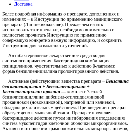
Доставка
Более подробная информация о препарате, дополнениях и
изменениях – в Инструкции по применению медицинского
препарата (Листке-вкладыше). Прежде чем начать
использовать этот препарат, необходимо внимательно и
полностью прочитать Инструкцию по применению,
содержащую конкретно важную информацию, и сохранить
Инструкцию для возможности уточнений.
Антибактериальное лекарственное средство для
системного применения. Бактерицидная комбинация
пенициллинов, чувствительных к действию β-лактамаз;
форма бензилпенициллина пролонгированного действия.
Активные (действующие) вещества препарата –
Бензатина
бензилпенициллин + Бензилпенициллин +
Бензилпенициллин прокаин
— комплекс 3 солей
бензилпенициллина: дибензил-этилендиаминовой,
прокаиновой (новокаиновой), натриевой или калиевой,
обладающих длительным действием. При введении препарат
образует депо в мышечной ткани. Препарат проявляет
бактерицидное действие путем ингибирования (подавления)
синтеза мукопептидов клеточной оболочки микроорганизмов.
Активен в отношении грамположительных микроорганизмов,