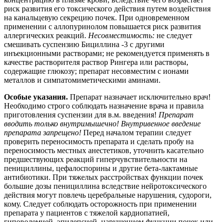
риск развития его токсического действия путем воздействия
на канальцевую секрецию почек. При одновременном
применении с аллопуринолом повышается риск развития
аллергических реакций.
Несовместимость:
не следует
смешивать суспензию Бициллина -3 с другими
инъекционными растворами; не рекомендуется применять в
качестве растворителя раствор Рингера или растворы,
содержащие глюкозу; препарат несовместим с ионами
металлов и симпатомиметическими аминами.
Особые указания.
Препарат назначает исключительно врач!
Необходимо строго соблюдать назначение врача и правила
приготовления суспензии для в.м. введения!
Препарат
вводить только внутримышечно!
Внутривенное введение
препарата запрещено!
Перед началом терапии следует
проверить переносимость препарата и сделать пробу на
переносимость местных анестетиков, уточнить касательно
предшествующих реакций гиперчувствительности на
пенициллины, цефалоспорины и другие бета-лактамные
антибиотики. При тяжелых расстройствах функции почек
большие дозы пенициллина вследствие нейротоксического
действия могут повлечь церебральные нарушения, судороги,
кому. Следует соблюдать осторожность при применении
препарата у пациентов с тяжелой кардиопатией,
гиповолемией, эпилепсией, нарушением функции почек или