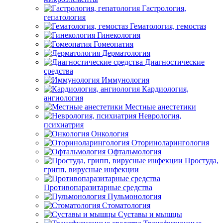
Гастрология,
гепатология
Гематология, гемостаз
Гинекология
Гомеопатия
Дерматология
Диагностические
средства
Иммунология
Кардиология,
ангиология
Местные анестетики
Неврология,
психиатрия
Онкология
Оториноларингология
Офтальмология
Простуда,
грипп, вирусные инфекции
Противопаразитарные средства
Пульмонология
Стоматология
Суставы и мышцы