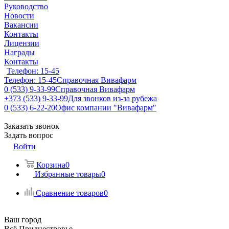
Руководство
Новости
Вакансии
Контакты
Лицензии
Награды
Контакты
Телефон: 15-45
Телефон: 15-45
Справочная Вивафарм
0 (533) 9-33-99
Справочная Вивафарм
+373 (533) 9-33-99
Для звонков из-за рубежа
0 (533) 6-22-20
Офис компании "Вивафарм"
Заказать звонок
Задать вопрос
Войти
Корзина
0
Избранные товары
0
Сравнение товаров
0
Ваш город
Всё Приднестровье