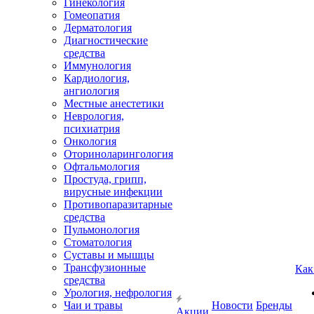
Гинекология
Гомеопатия
Дерматология
Диагностические
средства
Иммунология
Кардиология,
ангиология
Местные анестетики
Неврология,
психиатрия
Онкология
Оториноларингология
Офтальмология
Простуда, грипп,
вирусные инфекции
Противопаразитарные
средства
Пульмонология
Стоматология
Суставы и мышцы
Трансфузионные
Как
средства
Урология, нефрология
Чаи и травы
Новости
Бренды
Акции