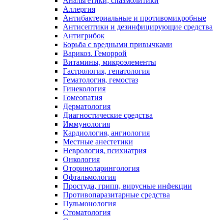
Анальгетики, спазмолитики
Аллергия
Антибактериальные и противомикробные
Антисептики и дезинфицирующие средства
Антигрибок
Борьба с вредными привычками
Варикоз. Геморрой
Витамины, микроэлементы
Гастрология, гепатология
Гематология, гемостаз
Гинекология
Гомеопатия
Дерматология
Диагностические средства
Иммунология
Кардиология, ангиология
Местные анестетики
Неврология, психиатрия
Онкология
Оториноларингология
Офтальмология
Простуда, грипп, вирусные инфекции
Противопаразитарные средства
Пульмонология
Стоматология