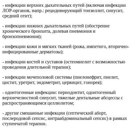
- инфекции верхних дыхательных путей (включая инфекции
ЛОР-органов, напр.: рецидивирующий тонзиллит, синусит,
средний отит);
- инфекции нижних дыхательных путей (обострение
хронического бронхита, долевая пневмония и
бронхопневмония);
- инфекции кожи и мягких тканей (рожа, импетиго, вторично-
инфицированные дерматозы);
- инфекции костей и суставов (остеомиелит с возможностью
проведения длительной терапии);
- инфекции мочеполовой системы (пиелонефрит, пиелит,
цистит, уретрит, эндометрит, цервицит, гонорея);
- одонтогенные инфекции: периодонтит, одонтогенный
верхнечелюстной синусит, тяжелые дентальные абсцессы с
распространяющимся целлюлитом;
- другие смешанные инфекции (септический аборт,
послеродовой сепсис, интраабдоминальный сепсис) в рамках
ступенчатой терапии.