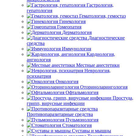
Гастрология,
гепатология
Гематология, гемостаз
Гинекология
Гомеопатия
Дерматология
Диагностические
средства
Иммунология
Кардиология,
ангиология
Местные анестетики
Неврология,
психиатрия
Онкология
Оториноларингология
Офтальмология
Простуда,
грипп, вирусные инфекции
Противопаразитарные средства
Пульмонология
Стоматология
Суставы и мышцы