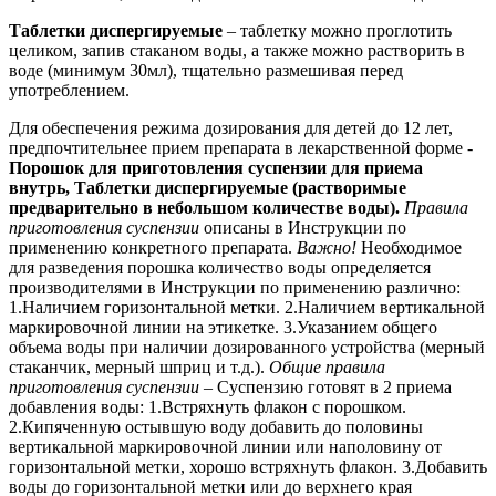
Таблетки диспергируемые
– таблетку можно проглотить
целиком, запив стаканом воды, а также можно растворить в
воде (минимум 30мл), тщательно размешивая перед
употреблением.
Для обеспечения режима дозирования для детей до 12 лет,
предпочтительнее прием препарата
в лекарственной форме -
Порошок для приготовления суспензии для приема
внутрь, Таблетки диспергируемые (растворимые
предварительно в небольшом количестве воды).
Правила
приготовления суспензии
описаны в Инструкции по
применению конкретного препарата.
Важно!
Необходимое
для разведения порошка количество воды определяется
производителями в Инструкции по применению различно:
1.Наличием горизонтальной метки. 2.Наличием вертикальной
маркировочной линии на этикетке. 3.Указанием общего
объема воды при наличии дозированного устройства (мерный
стаканчик, мерный шприц и т.д.).
Общие правила
приготовления суспензии
– Суспензию готовят в 2 приема
добавления воды: 1.Встряхнуть флакон с порошком.
2.Кипяченную остывшую воду добавить до половины
вертикальной маркировочной линии или наполовину от
горизонтальной метки, хорошо встряхнуть флакон. 3.Добавить
воды до горизонтальной метки или до верхнего края