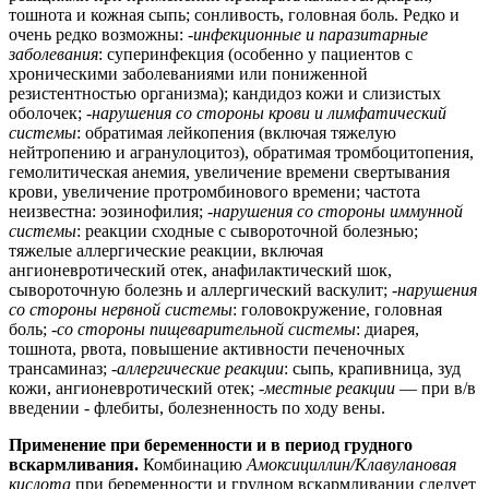
тошнота и кожная сыпь; сонливость, головная боль. Редко и
очень редко возможны: -
инфекционные и паразитарные
заболевания
: суперинфекция (особенно у пациентов с
хроническими заболеваниями или пониженной
резистентностью организма); кандидоз кожи и слизистых
оболочек;
-нарушения со стороны крови и лимфатический
системы
: обратимая лейкопения (включая тяжелую
нейтропению и агранулоцитоз), обратимая тромбоцитопения,
гемолитическая анемия, увеличение времени свертывания
крови, увеличение протромбинового времени; частота
неизвестна: эозинофилия; -
нарушения со стороны иммунной
системы
: реакции сходные с сывороточной болезнью;
тяжелые аллергические реакции, включая
ангионевротический отек, анафилактический шок,
сывороточную болезнь и аллергический васкулит; -
нарушения
со стороны нервной системы
: головокружение, головная
боль; -
со стороны пищеварительной системы
: диарея,
тошнота, рвота, повышение активности печеночных
трансаминаз; -
аллергические реакции
: сыпь, крапивница, зуд
кожи, ангионевротический отек; -
местные реакции
— при в/в
введении - флебиты, болезненность по ходу вены.
Применение при беременности и в период грудного
вскармливания.
Комбинацию
Амоксициллин/Клавулановая
кислота
при беременности и грудном вскармливании следует