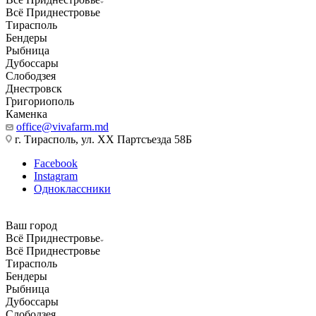
Всё Приднестровье
Тирасполь
Бендеры
Рыбница
Дубоссары
Слободзея
Днестровск
Григориополь
Каменка
office@vivafarm.md
г. Тирасполь, ул. ХХ Партсъезда 58Б
Facebook
Instagram
Одноклассники
Ваш город
Всё Приднестровье
Всё Приднестровье
Тирасполь
Бендеры
Рыбница
Дубоссары
Слободзея