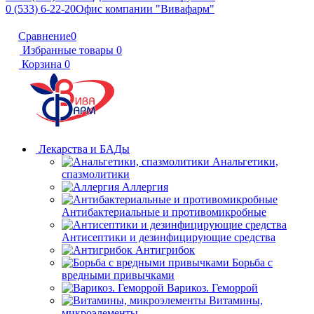
0 (533) 6-22-20
Офис компании "Вивафарм"
Сравнение
0
Избранные товары
0
Корзина
0
Лекарства и БАДы
Анальгетики,
спазмолитики
Аллергия
Антибактериальные и противомикробные
Антисептики и дезинфицирующие средства
Антигрибок
Борьба с
вредными привычками
Варикоз. Геморрой
Витамины,
микроэлементы