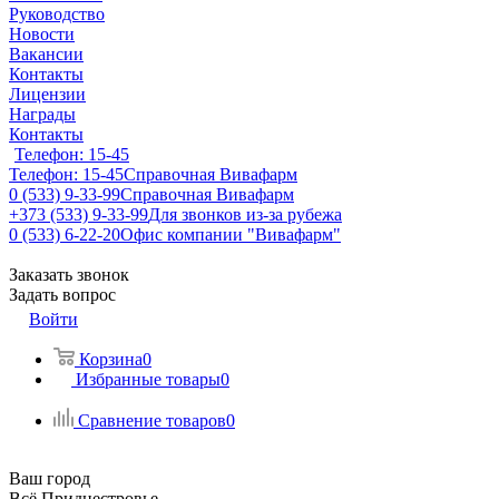
Руководство
Новости
Вакансии
Контакты
Лицензии
Награды
Контакты
Телефон: 15-45
Телефон: 15-45
Справочная Вивафарм
0 (533) 9-33-99
Справочная Вивафарм
+373 (533) 9-33-99
Для звонков из-за рубежа
0 (533) 6-22-20
Офис компании "Вивафарм"
Заказать звонок
Задать вопрос
Войти
Корзина
0
Избранные товары
0
Сравнение товаров
0
Ваш город
Всё Приднестровье