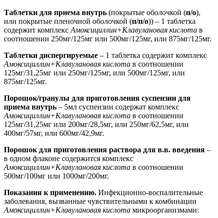
Таблетки для приема внутрь
(покрытые оболочкой (
п/о
),
или покрытые пленочной оболочкой (
п/п/о
)) – 1 таблетка
содержит комплекс
Амоксициллин+Клавулановая кислота
в
соотношении 250мг/125мг или 500мг/125мг, или 875мг/125мг.
Таблетки диспергируемые
– 1 таблетка содержит комплекс
Амоксициллин+Клавулановая кислота
в соотношении
125мг/31,25мг или 250мг/125мг, или 500мг/125мг, или
875мг/125мг.
Порошок/гранулы для приготовления суспензии для
приема внутрь
– 5мл суспензии содержат комплекс
Амоксициллин+Клавулановая кислота
в соотношении
125мг/31,25мг или 200мг/28,5мг, или 250мг/62,5мг, или
400мг/57мг, или 600мг/42,9мг.
Порошок для приготовления раствора для в.в. введения
–
в одном флаконе содержится комплекс
Амоксициллин+Клавулановая кислота
в соотношении
500мг/100мг или 1000мг/200мг.
Показания к применению.
Инфекционно-воспалительные
заболевания, вызванные чувствительными к комбинации
Амоксициллин+Клавулановая кислота
микроорганизмами: