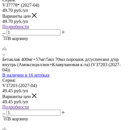
V37778* (2027-04)
49.70
руб.
/уп
Варианты цен
49.70
руб.
/уп
Подробности
В корзину
Бетаклав 400мг+57мг/5мл 70мл порошок д/суспензии д/пр
внутрь (Амоксициллин+Клавулановая к-та) (V37203 (2027-
04))
В наличии
в 16 аптеках
Серия:
V37203 (2027-04)
49.45
руб.
/уп
Варианты цен
49.45
руб.
/уп
Подробности
В корзину