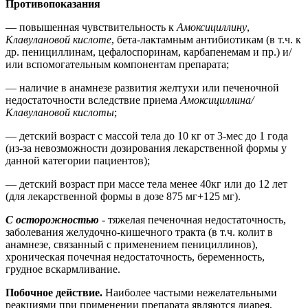
Противопоказания
— повышенная чувствительность к
Амоксициллину
,
Клавулановой кислоте
, бета-лактамным антибиотикам (в т.ч. к
др. пенициллинам, цефалоспоринам, карбапенемам и пр.) и/
или вспомогательным компонентам препарата;
— наличие в анамнезе развития желтухи или печеночной
недостаточности вследствие приема
Амоксициллина/
Клавулановой кислоты
;
— детский возраст с массой тела до 10 кг от 3-мес до 1 года
(из-за невозможности дозирования лекарственной формы у
данной категории пациентов);
— детский возраст при массе тела менее 40кг или до 12 лет
(для лекарственной формы в дозе 875 мг+125 мг).
С осторожностью
- тяжелая печеночная недостаточность,
заболевания желудочно-кишечного тракта (в т.ч. колит в
анамнезе, связанный с применением пенициллинов),
хроническая почечная недостаточность, беременность,
грудное вскармливание.
Побочное действие.
Наиболее частыми нежелательными
реакциями при применении препарата являются диарея,