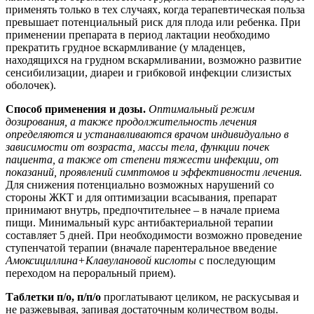
применять только в тех случаях, когда терапевтическая польза
превышает потенциальный риск для плода или ребенка. При
применении препарата в период лактации необходимо
прекратить грудное вскармливание (у младенцев,
находящихся на грудном вскармливании, возможно развитие
сенсибилизации, диареи и грибковой инфекции слизистых
оболочек).
Способ применения и дозы.
Оптимальный режим
дозирования, а также продолжительность лечения
определяются и устанавливаются врачом индивидуально в
зависимости от возраста, массы тела, функции почек
пациента, а также от степени тяжести инфекции, от
показаний, проявлений симптомов и эффективности лечения.
Для снижения потенциально возможных нарушений со
стороны ЖКТ и для оптимизации всасывания, препарат
принимают внутрь, предпочтительнее – в начале приема
пищи. Минимальный курс антибактериальной терапии
составляет 5 дней. При необходимости возможно проведение
ступенчатой терапии (вначале парентеральное введение
Амоксициллина+Клавулановой кислоты
с последующим
переходом на пероральный прием).
Таблетки п/о, п/п/о
проглатывают целиком, не раскусывая и
не разжевывая, запивая достаточным количеством воды.