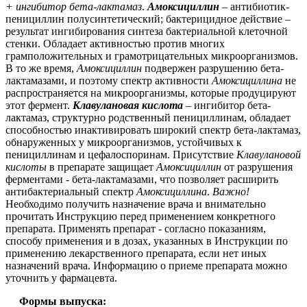
+ ингибитор бета-лактамаз
.
Амоксициллин
– антибиотик-
пенициллин полусинтетический; бактерицидное действие –
результат ингибирования синтеза бактериальной клеточной
стенки. Обладает активностью против многих
грамположительных и грамотрицательных микроорганизмов.
В то же время,
Амоксициллин
подвержен разрушению бета-
лактамазами, и поэтому спектр активности
Амоксициллина
не
распространяется на микроорганизмы, которые продуцируют
этот фермент.
Клавулановая кислота
– ингибитор бета-
лактамаз, структурно родственный пенициллинам, обладает
способностью инактивировать широкий спектр бета-лактамаз,
обнаруженных у микроорганизмов, устойчивых к
пенициллинам и цефалоспоринам. Присутствие
Клавулановой
кислоты
в препарате защищает
Амоксициллин
от разрушения
ферментами - бета-лактамазами, что позволяет расширить
антибактериальный спектр
Амоксициллина
.
Важно!
Необходимо получить назначение врача и внимательно
прочитать Инструкцию перед применением конкретного
препарата. Применять препарат - согласно показаниям,
способу применения и в дозах, указанных в Инструкции по
применению лекарственного препарата, если нет иных
назначений врача. Информацию о приеме препарата можно
уточнить у фармацевта.
Формы выпуска: