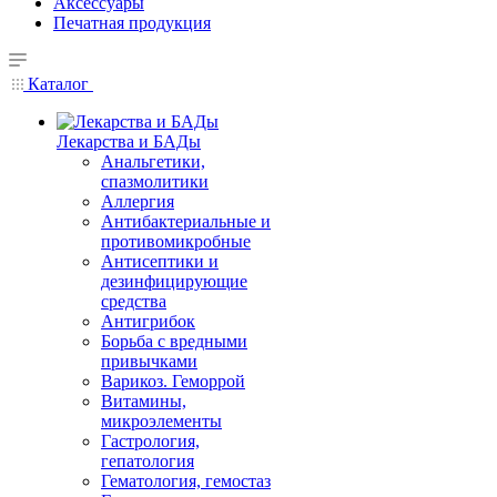
Аксессуары
Печатная продукция
Каталог
Лекарства и БАДы
Анальгетики,
спазмолитики
Аллергия
Антибактериальные и
противомикробные
Антисептики и
дезинфицирующие
средства
Антигрибок
Борьба с вредными
привычками
Варикоз. Геморрой
Витамины,
микроэлементы
Гастрология,
гепатология
Гематология, гемостаз