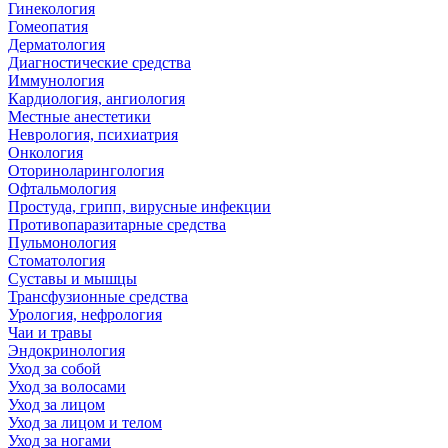
Гинекология
Гомеопатия
Дерматология
Диагностические средства
Иммунология
Кардиология, ангиология
Местные анестетики
Неврология, психиатрия
Онкология
Оториноларингология
Офтальмология
Простуда, грипп, вирусные инфекции
Противопаразитарные средства
Пульмонология
Стоматология
Суставы и мышцы
Трансфузионные средства
Урология, нефрология
Чаи и травы
Эндокринология
Уход за собой
Уход за волосами
Уход за лицом
Уход за лицом и телом
Уход за ногами