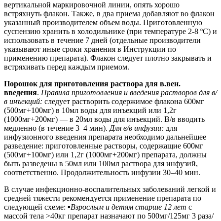
вертикальной маркировочной линии, опять хорошо
встряхнуть флакон. Также, в два приема добавляют во флакон
указанный производителем объем воды. Приготовленную
суспензию хранить в холодильнике (при температуре 2-8 ºС) и
использовать в течение 7 дней (отдельные производители
указывают иные сроки хранения в Инструкции по
применению препарата). Флакон следует плотно закрывать и
встряхивать перед каждым приемом.
Порошок для приготовления раствора для в.вен.
введения
.
Правила приготовления и введения растворов для в/
в инъекций:
следует растворить содержимое флакона 600мг
(500мг+100мг) в 10мл воды для инъекций или 1,2г
(1000мг+200мг) — в 20мл воды для инъекций. В/в вводить
медленно (в течение 3–4 мин).
Для в/в инфузии:
для
инфузионного введения препарата необходимо дальнейшее
разведение: приготовленные растворы, содержащие 600мг
(500мг+100мг) или 1,2г (1000мг+200мг) препарата, должны
быть разведены в 50мл или 100мл раствора для инфузий,
соответственно. Продолжительность инфузии 30–40 мин.
В случае инфекционно-воспалительных заболеваний легкой и
средней тяжести рекомендуется применение препарата по
следующей схеме: ▪
Взрослым и детям старше 12 лет
с
массой тела >40кг препарат назначают по 500мг/125мг 3 раза/