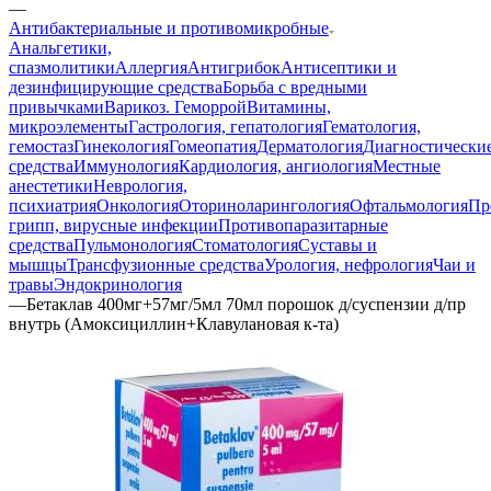
—
Антибактериальные и противомикробные
Анальгетики,
спазмолитики
Аллергия
Антигрибок
Антисептики и
дезинфицирующие средства
Борьба с вредными
привычками
Варикоз. Геморрой
Витамины,
микроэлементы
Гастрология, гепатология
Гематология,
гемостаз
Гинекология
Гомеопатия
Дерматология
Диагностически
средства
Иммунология
Кардиология, ангиология
Местные
анестетики
Неврология,
психиатрия
Онкология
Оториноларингология
Офтальмология
Пр
грипп, вирусные инфекции
Противопаразитарные
средства
Пульмонология
Стоматология
Суставы и
мышцы
Трансфузионные средства
Урология, нефрология
Чаи и
травы
Эндокринология
—
Бетаклав 400мг+57мг/5мл 70мл порошок д/суспензии д/пр
внутрь (Амоксициллин+Клавулановая к-та)