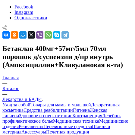
Facebook
Instagram
Одноклассники
Бетаклав 400мг+57мг/5мл 70мл
порошок д/суспензии д/пр внутрь
(Амоксициллин+Клавулановая к-та)
Главная
—
Каталог
—
Лекарства и БАДы
Уход за собой
Товары для мамы и малышей
Декоративная
косметика
Средства реабилитации
Гигиена
Женская
гигиена
Здоровое и спец. питание
Контрацепция
Лечебно-
профилактическое белье
Медицинская техника
Медицинские
изделия
Репелленты
Перевязочные средства
Шовный
материал
Аксессуары
Печатная продукция