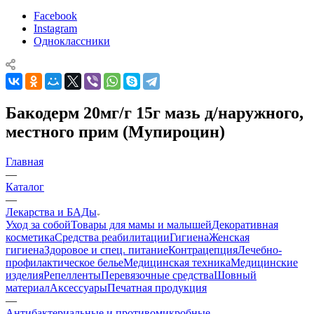
Facebook
Instagram
Одноклассники
Бакодерм 20мг/г 15г мазь д/наружного,
местного прим (Мупироцин)
Главная
—
Каталог
—
Лекарства и БАДы
Уход за собой
Товары для мамы и малышей
Декоративная
косметика
Средства реабилитации
Гигиена
Женская
гигиена
Здоровое и спец. питание
Контрацепция
Лечебно-
профилактическое белье
Медицинская техника
Медицинские
изделия
Репелленты
Перевязочные средства
Шовный
материал
Аксессуары
Печатная продукция
—
Антибактериальные и противомикробные