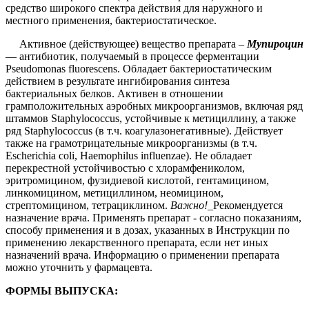
средство широкого спектра действия для наружного и
местного применения, бактериостатическое.
Активное (действующее) вещество препарата –
Мупироцин
— антибиотик, получаемый в процессе ферментации
Pseudomonas fluorescens. Обладает бактериостатическим
действием в результате ингибирования синтеза
бактериальных белков. Активен в отношении
грамположительных аэробных микроорганизмов, включая ряд
штаммов Staphylococcus, устойчивые к метициллину, а также
ряд Staphylococcus (в т.ч. коагулазонегативные). Действует
также на грамотрицательные микроорганизмы (в т.ч.
Escherichia coli, Haemophilus influenzae). Не обладает
перекрестной устойчивостью с хлорамфениколом,
эритромицином, фузидиевой кислотой, гентамицином,
линкомицином, метициллином, неомицином,
стрептомицином, тетрациклином.
Важно!
_Рекомендуется
назначение врача. Применять препарат - согласно показаниям,
способу применения и в дозах, указанных в Инструкции по
применению лекарственного препарата, если нет иных
назначений врача. Информацию о применении препарата
можно уточнить у фармацевта.
ФОРМЫ ВЫПУСКА: