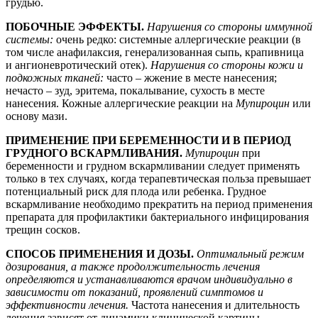
грудью.
ПОБОЧНЫЕ ЭФФЕКТЫ.
Нарушения со стороны иммунной
системы:
очень редко: системные аллергические реакции (в
том числе анафилаксия, генерализованная сыпь, крапивница
и ангионевротический отек).
Нарушения со стороны кожи и
подкожных тканей:
часто – жжение в месте нанесения;
нечасто – зуд, эритема, покалывание, сухость в месте
нанесения. Кожные аллергические реакции на
Мупироцин
или
основу мази.
ПРИМЕНЕНИЕ ПРИ БЕРЕМЕННОСТИ И В ПЕРИОД
ГРУДНОГО ВСКАРМЛИВАНИЯ.
Мупироцин
при
беременности и грудном вскармливании следует применять
только в тех случаях, когда терапевтическая польза превышает
потенциальный риск для плода или ребенка. Грудное
вскармливание необходимо прекратить на период применения
препарата для профилактики бактериального инфицирования
трещин сосков.
СПОСОБ ПРИМЕНЕНИЯ И ДОЗЫ.
Оптимальный режим
дозирования, а также продолжительность лечения
определяются и устанавливаются врачом индивидуально в
зависимости от показаний, проявлений симптомов и
эффективности лечения.
Частота нанесения и длительность
лечения зависят от динамики клинической картины.