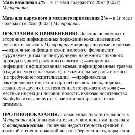
Мазь назальная 2%
– в 1г мази содержится 20мг (0,02г)
Мупироцина
.
Мазь для наружного и местного применения 2%
– в 1г мази
содержится 20мг (0,02г)
Мупироцина
.
ПОКАЗАНИЯ К ПРИМЕНЕНИЮ.
Лечение первичных и
вторичных инфекционных поражений кожи, вызванных
чувствительными к
Мупироцину
микроорганизмами, включая:
—
первичные инфекции кожи: импетиго, фолликулит,
фурункулез (в том числе фурункулы наружного слухового
прохода и ушной раковины) и эктимы;
—
вторичные
инфекции: инфицированная экзема; инфицированные травмы
(ссадины, укусы насекомых), незначительные раны и ожоги
(не требующие госпитализации);
—
профилактика
бактериальных инфекций при небольших ранах, порезах,
ссадинах и других незагрязненных повреждениях кожи;
—
местные инфекции носовой полости, включая носительство
Staphylococcus aureus (в т.ч. метициллин-резистентные
штаммы).
ПРОТИВОПОКАЗАНИЯ.
Повышенная чувствительность к
Мупироцину
и/или вспомогательным компонентам препарата.
С осторожностью
- почечная недостаточность средней и
тяжелой степени, пожилой возраст; беременность, кормление