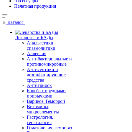
Аксессуары
Печатная продукция
Каталог
Лекарства и БАДы
Анальгетики,
спазмолитики
Аллергия
Антибактериальные и
противомикробные
Антисептики и
дезинфицирующие
средства
Антигрибок
Борьба с вредными
привычками
Варикоз. Геморрой
Витамины,
микроэлементы
Гастрология,
гепатология
Гематология, гемостаз