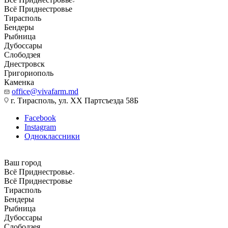
Всё Приднестровье
Тирасполь
Бендеры
Рыбница
Дубоссары
Слободзея
Днестровск
Григориополь
Каменка
office@vivafarm.md
г. Тирасполь, ул. ХХ Партсъезда 58Б
Facebook
Instagram
Одноклассники
Ваш город
Всё Приднестровье
Всё Приднестровье
Тирасполь
Бендеры
Рыбница
Дубоссары
Слободзея