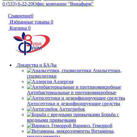
0 (533) 6-22-20
Офис компании "Вивафарм"
Сравнение
0
Избранные товары
0
Корзина
0
Лекарства и БАДы
Анальгетики,
спазмолитики
Аллергия
Антибактериальные и противомикробные
Антисептики и дезинфицирующие средства
Антигрибок
Борьба с
вредными привычками
Варикоз. Геморрой
Витамины,
микроэлементы