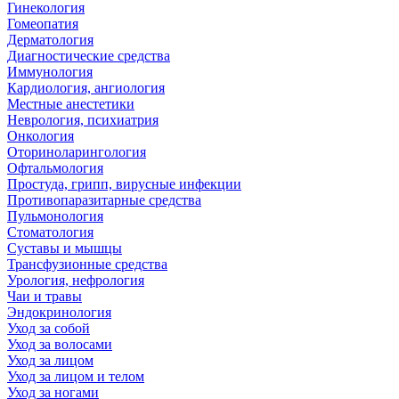
Гинекология
Гомеопатия
Дерматология
Диагностические средства
Иммунология
Кардиология, ангиология
Местные анестетики
Неврология, психиатрия
Онкология
Оториноларингология
Офтальмология
Простуда, грипп, вирусные инфекции
Противопаразитарные средства
Пульмонология
Стоматология
Суставы и мышцы
Трансфузионные средства
Урология, нефрология
Чаи и травы
Эндокринология
Уход за собой
Уход за волосами
Уход за лицом
Уход за лицом и телом
Уход за ногами