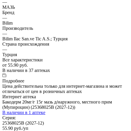
—
МАЗЬ
Бренд
—
Bilim
Производитель
—
Bilim Ilac San.ve Tic A.S.; Турция
Страна происхождения
—
Турция
Все характеристики
от
55.90 руб.
В наличии
в 37 аптеках
Подробнее
Цена действительна только для интернет-магазина и может
отличаться от цен в розничных аптеках
Интернет аптека
Бакодерм 20мг/г 15г мазь д/наружного, местного прим
(Мупироцин) (25368025В (2027-12))
В наличии
в 1 аптеке
Серия:
25368025В (2027-12)
55.90
руб.
/уп