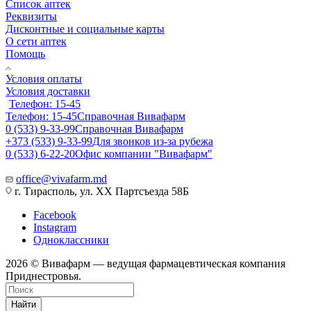
Список аптек
Реквизиты
Дисконтные и социальные карты
О сети аптек
Помощь
Условия оплаты
Условия доставки
Телефон: 15-45
Телефон: 15-45
Справочная Вивафарм
0 (533) 9-33-99
Справочная Вивафарм
+373 (533) 9-33-99
Для звонков из-за рубежа
0 (533) 6-22-20
Офис компании "Вивафарм"
office@vivafarm.md
г. Тирасполь, ул. ХХ Партсъезда 58Б
Facebook
Instagram
Одноклассники
2026 © Вивафарм — ведущая фармацевтическая компания
Приднестровья.
Найти