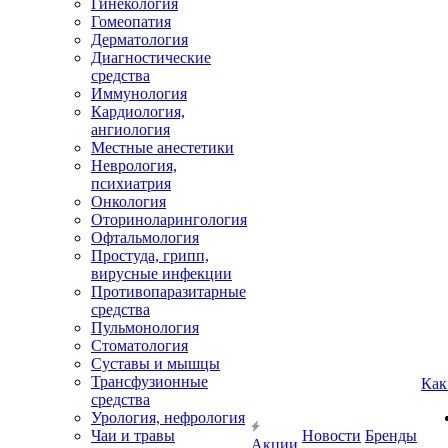
Гинекология
Гомеопатия
Дерматология
Диагностические
средства
Иммунология
Кардиология,
ангиология
Местные анестетики
Неврология,
психиатрия
Онкология
Оториноларингология
Офтальмология
Простуда, грипп,
вирусные инфекции
Противопаразитарные
средства
Пульмонология
Стоматология
Суставы и мышцы
Трансфузионные
Как
средства
Урология, нефрология
Чаи и травы
Новости
Бренды
Акции