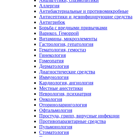
Анальгетики, спазмолитики
Аллергия
Антибактериальные и противомикробные
Антисептики и дезинфицирующие средства
Антигрибок
Борьба с вредными привычками
Варикоз. Геморрой
Витамины, микроэлементы
Гастрология, гепатология
Гематология, гемостаз
Гинекология
Гомеопатия
Дерматология
Диагностические средства
Иммунология
Кардиология, ангиология
Местные анестетики
Неврология, психиатрия
Онкология
Оториноларингология
Офтальмология
Простуда, грипп, вирусные инфекции
Противопаразитарные средства
Пульмонология
Стоматология