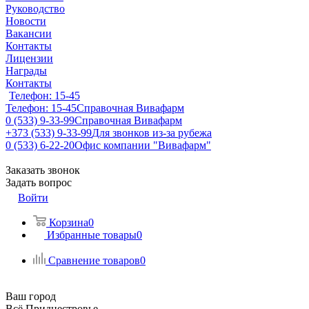
Руководство
Новости
Вакансии
Контакты
Лицензии
Награды
Контакты
Телефон: 15-45
Телефон: 15-45
Справочная Вивафарм
0 (533) 9-33-99
Справочная Вивафарм
+373 (533) 9-33-99
Для звонков из-за рубежа
0 (533) 6-22-20
Офис компании "Вивафарм"
Заказать звонок
Задать вопрос
Войти
Корзина
0
Избранные товары
0
Сравнение товаров
0
Ваш город
Всё Приднестровье