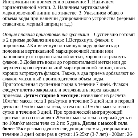
Инструкции по применению различно: 1. Наличием
горизонтальной метки. 2. Наличием вертикальной
маркировочной линии на этикетке. 3. Указанием общего
объема воды при наличии дозированного устройства (мерный
стаканчик, мерный шприц и т.д.).
Общие правила приготовления суспензии
– Суспензию готовят
в 2 приема добавления воды: 1.Встряхнуть флакон с
порошком. 2.Кипяченную остывшую воду добавить до
половины вертикальной маркировочной линии или
наполовину от горизонтальной метки, хорошо встряхнуть
флакон. 3.Добавить воды до горизонтальной метки или до
верхнего края вертикальной маркировочной линии, опять
хорошо встряхнуть флакон. Также, в два приема добавляют во
флакон указанный производителем объем воды.
Приготовленная суспензия годна в течение 7 дней. Флакон
следует плотно закрывать и встряхивать перед каждым
приемом.
Детям cтарше 6 месяцев
: назначают из расчета
10мг/кг массы тела 1 раз/сутки в течение 3 дней или в первый
день по 10мг/кг массы тела, затем по 5-10мг/кг массы тела в
сутки в течение 3 дней. При хронической мигрирующей
эритеме: доза составляет 20мг/кг массы тела в первый день и
по 10мг/кг массы тела со 2 по 5 день.
Детям с массой тела
более 15кг
рекомендуются следующие схемы дозирования в
течение 3 дней один раз в сутки: 15-25кг (3-7 лет) - 200мг; 26-