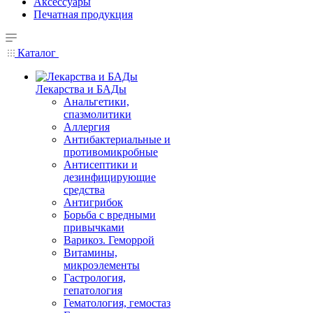
Аксессуары
Печатная продукция
Каталог
Лекарства и БАДы
Анальгетики,
спазмолитики
Аллергия
Антибактериальные и
противомикробные
Антисептики и
дезинфицирующие
средства
Антигрибок
Борьба с вредными
привычками
Варикоз. Геморрой
Витамины,
микроэлементы
Гастрология,
гепатология
Гематология, гемостаз