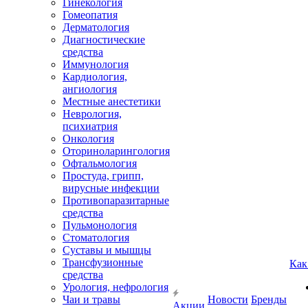
Гинекология
Гомеопатия
Дерматология
Диагностические
средства
Иммунология
Кардиология,
ангиология
Местные анестетики
Неврология,
психиатрия
Онкология
Оториноларингология
Офтальмология
Простуда, грипп,
вирусные инфекции
Противопаразитарные
средства
Пульмонология
Стоматология
Суставы и мышцы
Трансфузионные
Как
средства
Урология, нефрология
Чаи и травы
Новости
Бренды
Акции