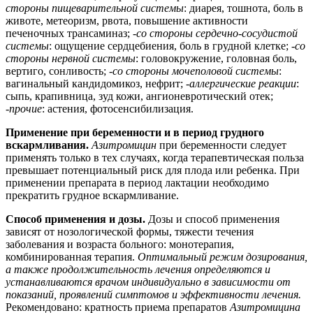
стороны пищеварительной системы
: диарея, тошнота, боль в
животе, метеоризм, рвота, повышение активности
печеночных трансаминаз; -
со стороны сердечно-сосудистой
системы
: ощущение сердцебиения, боль в грудной клетке; -
со
стороны нервной системы
: головокружение, головная боль,
вертиго, сонливость; -
со стороны мочеполовой системы
:
вагинальный кандидомикоз, нефрит; -
аллергические реакции
:
сыпь, крапивница, зуд кожи, ангионевротический отек;
-
прочие
: астения, фотосенсибилизация.
Применение при беременности и в период грудного
вскармливания.
Азитромицин
при беременности следует
применять только в тех случаях, когда терапевтическая польза
превышает потенциальный риск для плода или ребенка. При
применении препарата в период лактации необходимо
прекратить грудное вскармливание.
Способ применения и дозы.
Дозы и способ применения
зависят от нозологической формы, тяжести течения
заболевания и возраста больного: монотерапия,
комбинированная терапия.
Оптимальный режим дозирования,
а также продолжительность лечения определяются и
устанавливаются врачом индивидуально в зависимости от
показаний, проявлений симптомов и эффективности лечения.
Рекомендовано: кратность приема препаратов
Азитромицина