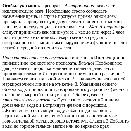
Особые указания.
Препараты
Азитромицина
назначает
исключительно врач! Необходимо строго соблюдать
назначение врача. В случае пропуска приема одной дозы
препарата - пропущенную дозу следует принять как можно
раньше, а последующие – с интервалами в 24 ч.
Азитромицин
следует принимать как минимум за 1 час до или через 2 часа
после приема антацидных лекарственных средств. С
осторожностью – пациентам с нарушениями функции печени
легкой и средней степени тяжести.
Правила приготовления суспензии
описаны в Инструкции по
применению конкретного препарата.
Важно!
Необходимое
для разведения порошка количество воды определяется
производителями в Инструкции по применению различно: 1.
Наличием горизонтальной метки. 2. Наличием вертикальной
маркировочной линии на этикетке. 3. Указанием общего
объема воды при наличии дозированного устройства (мерный
стаканчик, мерный шприц и т.д.).
Общие правила
приготовления суспензии
– Суспензию готовят в 2 приема
добавления воды: 1.Встряхнуть флакон с порошком.
2.Кипяченную остывшую воду добавить до половины
вертикальной маркировочной линии или наполовину от
горизонтальной метки, хорошо встряхнуть флакон. 3.Добавить
воды до горизонтальной метки или до верхнего края