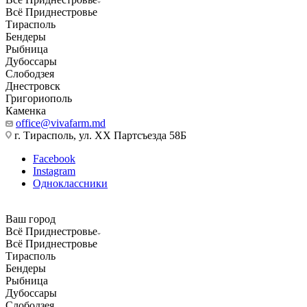
Всё Приднестровье
Тирасполь
Бендеры
Рыбница
Дубоссары
Слободзея
Днестровск
Григориополь
Каменка
office@vivafarm.md
г. Тирасполь, ул. ХХ Партсъезда 58Б
Facebook
Instagram
Одноклассники
Ваш город
Всё Приднестровье
Всё Приднестровье
Тирасполь
Бендеры
Рыбница
Дубоссары
Слободзея