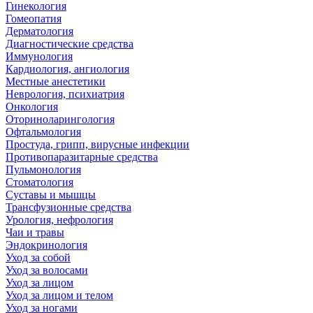
Гинекология
Гомеопатия
Дерматология
Диагностические средства
Иммунология
Кардиология, ангиология
Местные анестетики
Неврология, психиатрия
Онкология
Оториноларингология
Офтальмология
Простуда, грипп, вирусные инфекции
Противопаразитарные средства
Пульмонология
Стоматология
Суставы и мышцы
Трансфузионные средства
Урология, нефрология
Чаи и травы
Эндокринология
Уход за собой
Уход за волосами
Уход за лицом
Уход за лицом и телом
Уход за ногами