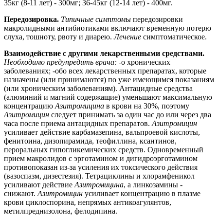
35кг (8-11 лет) - 300мг; 36-45кг (12-14 лет) - 400мг.
Передозировка.
Типичные симптомы
передозировки
макролидными антибиотиками включают временную потерю
слуха, тошноту, рвоту и диарею.
Лечение
симптоматическое.
Взаимодействие с другими лекарственными средствами.
Необходимо предупредить врача:
-о хронических
заболеваниях; -обо всех лекарственных препаратах, которые
назначены (или принимаются) по уже имеющимся показаниям
(или хроническим заболеваниям). Антацидные средства
(алюминий и магний содержащие) уменьшают максимальную
концентрацию
Азитромицина
в крови на 30%, поэтому
Азитромицин
следует принимать за один час до или через два
часа после приема антацидных препаратов.
Азитромицин
усиливает действие карбамазепина, вальпроевой кислоты,
фенитоина, дизопирамида, теофиллина, ксантинов,
пероральных гипогликемических средств. Одновременный
прием макролидов с эрготамином и дигидроэрготамином
противопоказан из-за усиления их токсического действия
(вазоспазм, дизестезия). Тетрациклины и хлорамфеникол
усиливают действие
Азитромицина
, а линкозамины -
снижают.
Азитромицин
усиливает концентрацию в плазме
крови циклоспорина, непрямых антикоагулянтов,
метилпреднизолона, фелодипина.