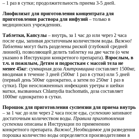
– 1 раз в сутки; продолжительность приема 3-5 дней.
Лиофилизат для приготовления концентрата для
приготовления раствора для инфузий
– только в
медицинских учреждениях.
Таблетки, Капсулы
– внутрь, за 1 час до или через 2 часа
после еды, запивая достаточным количеством воды.
Важно!
Таблетки
могут быть разделены риской (глубокой средней
линией), позволяющей делить таблетку на две части (о чем
указано в Инструкции конкретного препарата).
Взрослым, в
т.ч. и пожилым, Детям и подросткам с массой тела не
менее 45кг
: суммарная доза
Азитромицина
составляет 1500мг,
вводимая в течение 3 дней (500мг 1 раз в сутки) или 5 дней
(первый день 500мг однократно, а затем по 250мг 1 раз в
сутки). При неосложненных инфекциях уретры и шейки
матки, вызванных Chlamydia trachomatis, доза составляет
1000мг однократно в сутки.
Порошок для приготовления суспензии для приема внутрь
– за 1 час до или через 2 часа после еды,
суспензию
запивают
достаточным количеством воды.
Правила приготовления
суспензии
описаны в Инструкции по применению
конкретного препарата.
Важно!_
Необходимое для разведения
порошка количество воды определяется производителями в