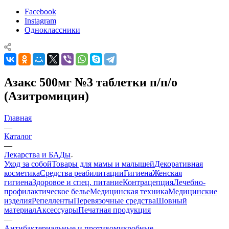
Facebook
Instagram
Одноклассники
Азакс 500мг №3 таблетки п/п/о
(Азитромицин)
Главная
—
Каталог
—
Лекарства и БАДы
Уход за собой
Товары для мамы и малышей
Декоративная
косметика
Средства реабилитации
Гигиена
Женская
гигиена
Здоровое и спец. питание
Контрацепция
Лечебно-
профилактическое белье
Медицинская техника
Медицинские
изделия
Репелленты
Перевязочные средства
Шовный
материал
Аксессуары
Печатная продукция
—
Антибактериальные и противомикробные