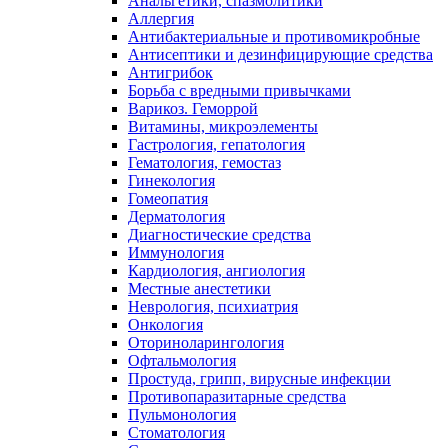
Анальгетики, спазмолитики
Аллергия
Антибактериальные и противомикробные
Антисептики и дезинфицирующие средства
Антигрибок
Борьба с вредными привычками
Варикоз. Геморрой
Витамины, микроэлементы
Гастрология, гепатология
Гематология, гемостаз
Гинекология
Гомеопатия
Дерматология
Диагностические средства
Иммунология
Кардиология, ангиология
Местные анестетики
Неврология, психиатрия
Онкология
Оториноларингология
Офтальмология
Простуда, грипп, вирусные инфекции
Противопаразитарные средства
Пульмонология
Стоматология