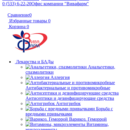
0 (533) 6-22-20
Офис компании "Вивафарм"
Сравнение
0
Избранные товары
0
Корзина
0
Лекарства и БАДы
Анальгетики,
спазмолитики
Аллергия
Антибактериальные и противомикробные
Антисептики и дезинфицирующие средства
Антигрибок
Борьба с
вредными привычками
Варикоз. Геморрой
Витамины,
микроэлементы