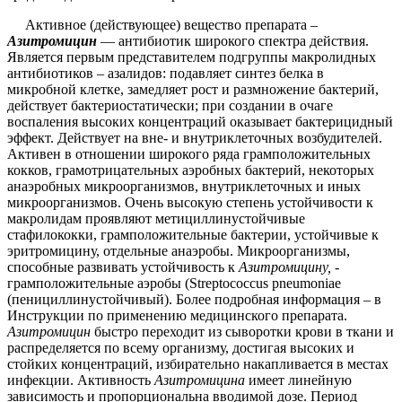
Активное (действующее) вещество препарата –
Азитромицин
— антибиотик широкого спектра действия.
Является первым представителем подгруппы макролидных
антибиотиков – азалидов: подавляет синтез белка в
микробной клетке, замедляет рост и размножение бактерий,
действует бактериостатически; при создании в очаге
воспаления высоких концентраций оказывает бактерицидный
эффект. Действует на вне- и внутриклеточных возбудителей.
Активен в отношении широкого ряда грамположительных
кокков, грамотрицательных аэробных бактерий, некоторых
анаэробных микроорганизмов, внутриклеточных и иных
микроорганизмов. Очень высокую степень устойчивости к
макролидам проявляют метициллинустойчивые
стафилококки, грамположительные бактерии, устойчивые к
эритромицину, отдельные анаэробы. Микроорганизмы,
способные развивать устойчивость к
Азитромицину, -
грамположительные аэробы (Streptococcus pneumoniae
(пенициллинустойчивый). Более подробная информация – в
Инструкции по применению медицинского препарата.
Азитромицин
быстро переходит из сыворотки крови в ткани и
распределяется по всему организму, достигая высоких и
стойких концентраций, избирательно накапливается в местах
инфекции. Активность
Азитромицина
имеет линейную
зависимость и пропорциональна вводимой дозе. Период