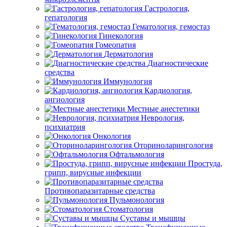
Гастрология,
гепатология
Гематология, гемостаз
Гинекология
Гомеопатия
Дерматология
Диагностические
средства
Иммунология
Кардиология,
ангиология
Местные анестетики
Неврология,
психиатрия
Онкология
Оториноларингология
Офтальмология
Простуда,
грипп, вирусные инфекции
Противопаразитарные средства
Пульмонология
Стоматология
Суставы и мышцы