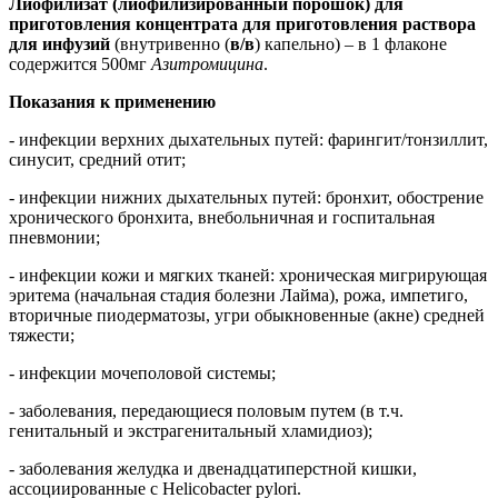
Лиофилизат (лиофилизированный порошок) для
приготовления концентрата для приготовления раствора
для инфузий
(внутривенно (
в/в
) капельно) – в 1 флаконе
содержится 500мг
Азитромицина
.
Показания к применению
- инфекции верхних дыхательных путей: фарингит/тонзиллит,
синусит, средний отит;
- инфекции нижних дыхательных путей: бронхит, обострение
хронического бронхита, внебольничная и госпитальная
пневмонии;
- инфекции кожи и мягких тканей: хроническая мигрирующая
эритема (начальная стадия болезни Лайма), рожа, импетиго,
вторичные пиодерматозы, угри обыкновенные (акне) средней
тяжести;
- инфекции мочеполовой системы;
- заболевания, передающиеся половым путем (в т.ч.
генитальный и экстрагенитальный хламидиоз);
- заболевания желудка и двенадцатиперстной кишки,
ассоциированные с Helicobacter pylori.