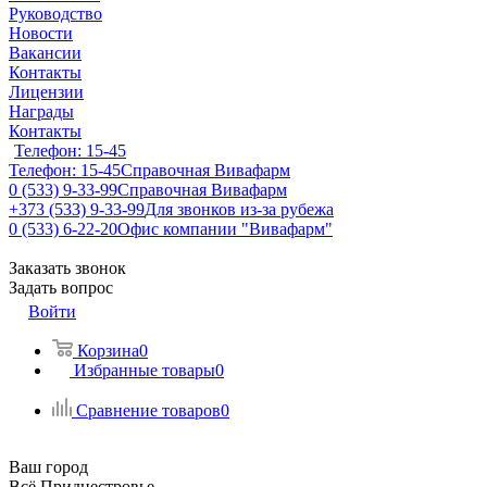
Руководство
Новости
Вакансии
Контакты
Лицензии
Награды
Контакты
Телефон: 15-45
Телефон: 15-45
Справочная Вивафарм
0 (533) 9-33-99
Справочная Вивафарм
+373 (533) 9-33-99
Для звонков из-за рубежа
0 (533) 6-22-20
Офис компании "Вивафарм"
Заказать звонок
Задать вопрос
Войти
Корзина
0
Избранные товары
0
Сравнение товаров
0
Ваш город
Всё Приднестровье