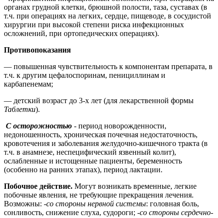
органах грудной клетки, брюшной полости, таза, суставах (в
т.ч. при операциях на легких, сердце, пищеводе, в сосудистой
хирургии при высокой степени риска инфекционных
осложнений, при ортопедических операциях).
Противопоказания
— повышенная чувствительность к компонентам препарата, в
т.ч. к другим цефалоспоринам, пенициллинам и
карбапенемам;
— детский возраст до 3-х лет (для лекарственной формы
Таблетки
).
С осторожностью
- период новорожденности,
недоношенность, хроническая почечная недостаточность,
кровотечения и заболевания желудочно-кишечного тракта (в
т.ч. в анамнезе, неспецифический язвенный колит),
ослабленные и истощенные пациенты, беременность
(особенно на ранних этапах), период лактации.
Побочное действие.
Могут возникать временные, легкие
побочные явления, не требующие прекращения лечения.
Возможны: -
со стороны нервной системы
: головная боль,
сонливость, снижение слуха, судороги; -
со стороны сердечно-