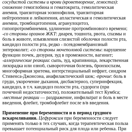
сосудистой системы и крови (кроветворение, гемостаз)
:
снижение гемоглобина и гематокрита, гемолитическая
анемия, транзиторная эозинофилия, транзиторная
нейтропения и лейкопения, апластическая и гемолитическая
анемии, тромбоцитопения, агранулоцитоз,
гипопротромбинемия, удлинение протромбинового времени;
-
со стороны органов ЖКТ
: диарея, тошнота, рвота, спазмы и
боль в животе, изъязвления слизистой оболочки полости рта,
кандидоз полости рта, редко - псевдомембранозный
энтероколит; -
со стороны мочеполовой системы
: нарушение
функции почек, дизурия, зуд в промежности, вагинит;
-
аллергические реакции
: сыпь, зуд, крапивница, лекарственная
лихорадка или озноб, сывороточная болезнь, бронхоспазм,
многоформная эритема, интерстициальный нефрит, синдром
Стивенса-Джонсона, анафилактический шок; -
прочие
: боль в
груди, укорочение дыхания, дисбактериоз, суперинфекция,
кандидоз, в т.ч. кандидоз полости рта, судороги (при
почечной недостаточности), положительный тест Кумбса;
-
местные реакции
— раздражение, инфильтрат и боль в месте
введения, флебит, тромбофлебит после в/в введения.
Применение при беременности и в период грудного
вскармливания.
Цефуроксим
при беременности следует
применять только в тех случаях, когда терапевтическая польза
превышает потенциальный риск для плода или ребенка. При