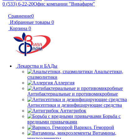
0 (533) 6-22-20
Офис компании "Вивафарм"
Сравнение
0
Избранные товары
0
Корзина
0
Лекарства и БАДы
Анальгетики,
спазмолитики
Аллергия
Антибактериальные и противомикробные
Антисептики и дезинфицирующие средства
Антигрибок
Борьба с
вредными привычками
Варикоз. Геморрой
Витамины,
микроэлементы