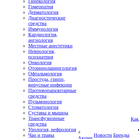
Гинекология
Гомеопатия
Дерматология
Диагностические
средства
Иммунология
Кардиология,
ангиология
Местные анестетики
Неврология,
психиатрия
Онкология
Оториноларингология
Офтальмология
Простуда, грипп,
вирусные инфекции
Противопаразитарные
средства
Пульмонология
Стоматология
Суставы и мышцы
Трансфузионные
Как
средства
Урология, нефрология
Чаи и травы
Новости
Бренды
Акции