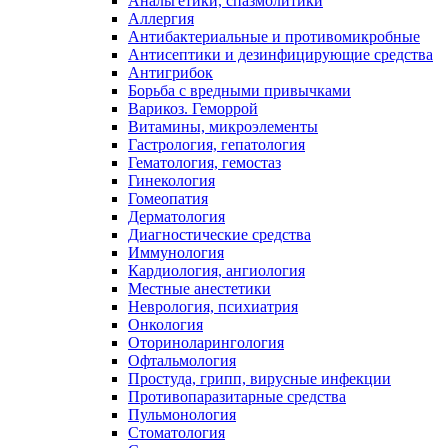
Анальгетики, спазмолитики
Аллергия
Антибактериальные и противомикробные
Антисептики и дезинфицирующие средства
Антигрибок
Борьба с вредными привычками
Варикоз. Геморрой
Витамины, микроэлементы
Гастрология, гепатология
Гематология, гемостаз
Гинекология
Гомеопатия
Дерматология
Диагностические средства
Иммунология
Кардиология, ангиология
Местные анестетики
Неврология, психиатрия
Онкология
Оториноларингология
Офтальмология
Простуда, грипп, вирусные инфекции
Противопаразитарные средства
Пульмонология
Стоматология