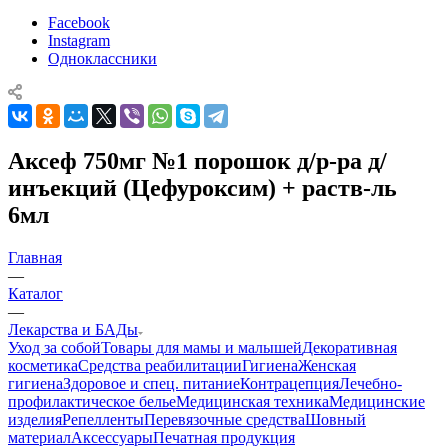
Facebook
Instagram
Одноклассники
Аксеф 750мг №1 порошок д/р-ра д/
инъекций (Цефуроксим) + раств-ль
6мл
Главная
—
Каталог
—
Лекарства и БАДы
Уход за собой
Товары для мамы и малышей
Декоративная
косметика
Средства реабилитации
Гигиена
Женская
гигиена
Здоровое и спец. питание
Контрацепция
Лечебно-
профилактическое белье
Медицинская техника
Медицинские
изделия
Репелленты
Перевязочные средства
Шовный
материал
Аксессуары
Печатная продукция