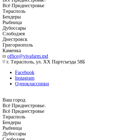
Всё Приднестровье
Тирасполь
Бендеры
Рыбница
Дубоссары
Слободзея
Днестровск
Григориополь
Каменка
office@vivafarm.md
г. Тирасполь, ул. ХХ Партсъезда 58Б
Facebook
Instagram
Одноклассники
Ваш город
Всё Приднестровье
Всё Приднестровье
Тирасполь
Бендеры
Рыбница
Дубоссары
Слободзея