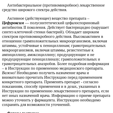
Антибактериальное (противомикробное) лекарственное
средство широкого спектра действия.
Активное (действующее) вещество препарата –
Цефуроксим
— полусинтетический цефалоспориновый
антибиотик II поколения. Действует бактерицидно (нарушает
синтез клеточной стенки бактерий). Обладает широким
спектром противомикробного действия. Высокоактивен в
отношении грамположительных микроорганизмов, включая
штаммы, устойчивые к пенициллинам; грамотрицательных
микроорганизмов, включая штаммы, резистентные к
ампициллину, амоксициллину; продуцирующие и не
продуцирующие пенициллиназу; грамположительных и
грамотрицательных анаэробов. Более подробная информация
– в Инструкции по применению медицинского препарата.
Важно!
Необходимо получить назначение врача и
внимательно прочитать Инструкцию перед применением
конкретного препарата. Применять препарат - согласно
показаниям, способу применения и в дозах, указанных в
Инструкции по применению лекарственного препарата, если
нет иных назначений врача. Информацию о приеме препарата
можно уточнить у фармацевта. Инструкцию необходимо
сохранять для возможности уточнений.