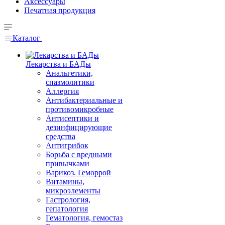
Аксессуары
Печатная продукция
Каталог
Лекарства и БАДы
Анальгетики,
спазмолитики
Аллергия
Антибактериальные и
противомикробные
Антисептики и
дезинфицирующие
средства
Антигрибок
Борьба с вредными
привычками
Варикоз. Геморрой
Витамины,
микроэлементы
Гастрология,
гепатология
Гематология, гемостаз