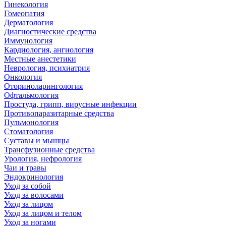
Гинекология
Гомеопатия
Дерматология
Диагностические средства
Иммунология
Кардиология, ангиология
Местные анестетики
Неврология, психиатрия
Онкология
Оториноларингология
Офтальмология
Простуда, грипп, вирусные инфекции
Противопаразитарные средства
Пульмонология
Стоматология
Суставы и мышцы
Трансфузионные средства
Урология, нефрология
Чаи и травы
Эндокринология
Уход за собой
Уход за волосами
Уход за лицом
Уход за лицом и телом
Уход за ногами