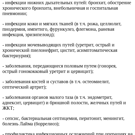
- инфекции нижних дыхательных путей: бронхит, обострение
хронического бронхита, внебольничная и госпитальная
пневмонии;
- инфекции кожи и мягких тканей (в т.ч. рожа, целлюлит,
пиодермия, импетиго, фурункулез, флегмона, раневая
инфекция, эризипелоид);
- инфекции мочевыводящих путей (уретрит, острый и
хронический пиелонефрит, цистит, асимптоматическая
бактериурия);
- заболевания, передающиеся половым путем (гонорея,
острый гонококковый уретрит и цервицит);
- заболевания костей и суставов (в т.ч. остеомиелит,
септический артрит);
- заболевания органов малого таза (в т.ч. эндометрит,
аднексит, цервицит) и брюшной полости, желчных путей и
ЖКТ;
- сепсис, бактериальная септицемия, перитонит, менингит,
болезнь Лайма (боррелиоз);
- профилактика инфекционных осложнений при операциях на