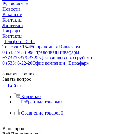
Руководство
Новости
Вакансии
Контакты
Лицензии
Награды
Контакты
Телефон: 15-45
Телефон: 15-45
Справочная Вивафарм
0 (533) 9-33-99
Справочная Вивафарм
+373 (533) 9-33-99
Для звонков из-за рубежа
0 (533) 6-22-20
Офис компании "Вивафарм"
Заказать звонок
Задать вопрос
Войти
Корзина
0
Избранные товары
0
Сравнение товаров
0
Ваш город
Всё Приднестровье