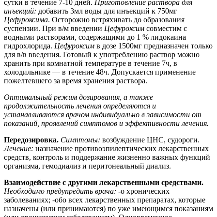
сутки в течение 7-10 дней.
Приготовление раствора для
инъекций:
добавить 3мл воды для инъекций к 750мг
Цефуроксима
. Осторожно встряхивать до образования
суспензии. При в/м введении
Цефуроксим
совместим с
водными растворами, содержащими до 1 % лидокаина
гидрохлорида.
Цефуроксим
в дозе 1500мг предназначен только
для в/в введения. Готовый к употреблению раствор можно
хранить при комнатной температуре в течение 7ч, в
холодильнике — в течение 48ч. Допускается применение
пожелтевшего за время хранения раствора.
Оптимальный режим дозирования, а также
продолжительность лечения определяются и
устанавливаются врачом индивидуально в зависимости от
показаний, проявлений симптомов и эффективности лечения.
Передозировка.
Симптомы:
возбуждение ЦНС, судороги.
Лечение:
назначение противоэпилептических лекарственных
средств, контроль и поддержание жизненно важных функций
организма, гемодиализ и перитонеальный диализ.
Взаимодействие с другими лекарственными средствами.
Необходимо предупредить врача:
-о хронических
заболеваниях; -обо всех лекарственных препаратах, которые
назначены (или принимаются) по уже имеющимся показаниям