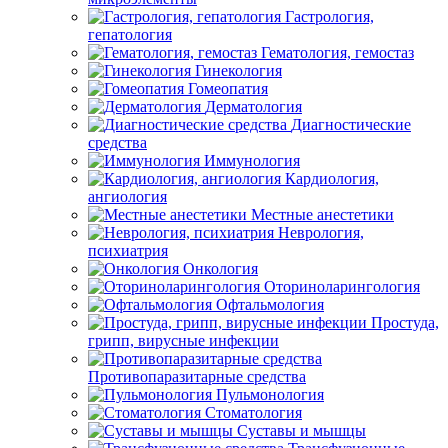
Гастрология,
гепатология
Гематология, гемостаз
Гинекология
Гомеопатия
Дерматология
Диагностические
средства
Иммунология
Кардиология,
ангиология
Местные анестетики
Неврология,
психиатрия
Онкология
Оториноларингология
Офтальмология
Простуда,
грипп, вирусные инфекции
Противопаразитарные средства
Пульмонология
Стоматология
Суставы и мышцы