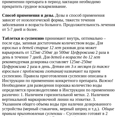
применении препарата в период лактации необходимо
прекратить грудное вскармливание.
Способ применения и дозы.
Дозы и способ применения
зависят от нозологической формы, тяжести течения
заболевания и возраста больного. Продолжительность лечения
от 5-7 дней и более.
Таблетки и суспензию
принимают внутрь, оптимально –
после еды, запивая достаточным количеством воды.
Для
взрослых и детей старше 12 лет
разовая доза может
варьировать от 125мг-250мг до 500мг
Цефуроксима
2 раза в
день в течение 7 дней.
Для детей в возрасте до 12 лет
рекомендуемая дозировка составляет 125мг-250мг
Цефуроксима
2 раза в день.
Детям от 3-х месяцев (а также
взрослым с проблемами глотания)
назначают на прием
суспензию. Правила приготовления суспензии описаны в
Инструкции по применению конкретного препарата.
Важно!
Необходимое для разведения порошка количество воды
определяется производителями в Инструкции по применению
различно: 1. Наличием горизонтальной метки. 2. Наличием
вертикальной маркировочной линии на этикетке. 3.
Указанием общего объема воды при наличии дозированного
устройства (мерный стаканчик, мерный шприц и т.д.).
Общие
правила приготовления суспензии
– Суспензию готовят в 2