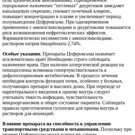
(или хроническим заболеваниям). Одновременное
пероральное назначение "петлевых" диуретиков замедляет
канальцевую секрецию, снижает почечный клиренс,
повышает концентрацию в плазме и увеличивает период
полувыведения
Цефуроксима
. При одновременном
применении с аминогликозидами и диуретиками повышается
риск возникновения нефротоксических эффектов.
Фармацевтически несовместим с аминогликозидами,
раствором натрия бикарбоната 2,74%.
Особые указания.
Препараты
Цефуроксима
назначает
исключительно врач! Необходимо строго соблюдать
назначение врача. При наличии аллергической реакции на
пенициллины возможна гиперчувствительность к
цефалоспориновым антибиотикам. В процессе лечения
необходим контроль функции почек, особенно у больных,
получающих препарат в высоких дозах. При переходе от
парентерального введения к приему внутрь следует
учитывать тяжесть инфекции, чувствительность
микроорганизмов и общее состояние пациента. Соблюдать
правила приготовления суспензии для приема внутрь и
растворов для инъекций.
Влияние препарата на способность к управлению
транспортными средствами и механизмами.
Поскольку при
приеме
Цефуроксима
могут возникать случаи