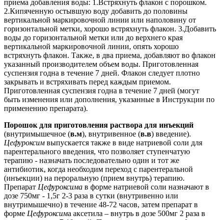
приема добавления воды: 1.Встряхнуть флакон с порошком.
2.Кипяченную остывшую воду добавить до половины
вертикальной маркировочной линии или наполовину от
горизонтальной метки, хорошо встряхнуть флакон. 3.Добавить
воды до горизонтальной метки или до верхнего края
вертикальной маркировочной линии, опять хорошо
встряхнуть флакон. Также, в два приема, добавляют во флакон
указанный производителем объем воды. Приготовленная
суспензия годна в течение 7 дней. Флакон следует плотно
закрывать и встряхивать перед каждым приемом.
Приготовленная суспензия годна в течение 7 дней (могут
быть изменения или дополнения, указанные в Инструкции по
применению препарата).
Порошок для приготовления раствора для инъекций
(внутримышечное (
в.м
), внутривенное (
в.в
) введение).
Цефуроксим
выпускается также в виде натриевой соли для
парентерального введения, что позволяет ступенчатую
терапию - назначать последовательно один и тот же
антибиотик, когда необходим переход с парентеральной
(инъекции) на пероральную (прием внутрь) терапию.
Препарат
Цефуроксима
в форме натриевой соли назначают в
дозе 750мг - 1,5г 2-3 раза в сутки (внутривенно или
внутримышечно) в течение 48-72 часов, затем препарат в
форме
Цефуроксим
а аксетила – внутрь в дозе 500мг 2 раза в