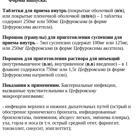
Формы выпуска:
Таблетки для приема внутрь
(покрытые оболочкой (
п/о
),
или покрытые пленочной оболочкой (
п/п/о
)) – 1 таблетка
содержит 250мг или 500мг
Цефуроксима
(в форме
Цефуроксима аксетила).
Порошок (гранулы) для приготовления суспензии для
приема внутрь
– 5мл суспензии содержат 100мг или 125мг,
или 250мг
Цефуроксима
(в форме Цефуроксима аксетила).
Порошок для приготовления раствора для инъекций
(внутримышечное (
в.м
), внутривенное (
в.в
) введение) – в 1
флаконе содержится 750мг или 1,5г
Цефуроксима
(в форме
Цефуроксима натриевой соли).
Показания к применению.
Бактериальные инфекции,
вызванные чувствительными к
Цефуроксиму
микроорганизмами:
- инфекции верхних и нижних дыхательных путей (острый и
обострение хронического бронхита, инфицированные
бронхоэктазы, пневмония, абсцесс легких, эмпиема плевры),
уха, горла и носа (в т.ч. острый средний отит, фарингит,
тонзиллит, синусит, эпиглоттит);