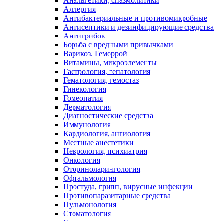
Анальгетики, спазмолитики
Аллергия
Антибактериальные и противомикробные
Антисептики и дезинфицирующие средства
Антигрибок
Борьба с вредными привычками
Варикоз. Геморрой
Витамины, микроэлементы
Гастрология, гепатология
Гематология, гемостаз
Гинекология
Гомеопатия
Дерматология
Диагностические средства
Иммунология
Кардиология, ангиология
Местные анестетики
Неврология, психиатрия
Онкология
Оториноларингология
Офтальмология
Простуда, грипп, вирусные инфекции
Противопаразитарные средства
Пульмонология
Стоматология