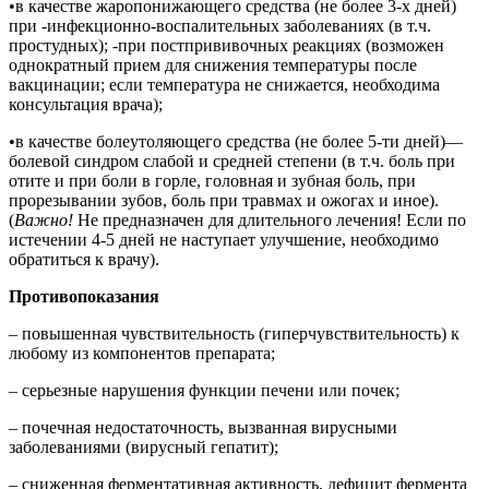
•в качестве жаропонижающего средства (не более 3-х дней)
при -инфекционно-воспалительных заболеваниях (в т.ч.
простудных); -при постпрививочных реакциях (возможен
однократный прием для снижения температуры после
вакцинации; если температура не снижается, необходима
консультация врача);
•в качестве болеутоляющего средства (не более 5-ти дней)—
болевой синдром слабой и средней степени (в т.ч. боль при
отите и при боли в горле, головная и зубная боль, при
прорезывании зубов, боль при травмах и ожогах и иное).
(
Важно!
Не предназначен для длительного лечения! Если по
истечении 4-5 дней не наступает улучшение, необходимо
обратиться к врачу).
Противопоказания
– повышенная чувствительность (гиперчувствительность) к
любому из компонентов препарата;
– серьезные нарушения функции печени или почек;
– почечная недостаточность, вызванная вирусными
заболеваниями (вирусный гепатит);
– сниженная ферментативная активность, дефицит фермента