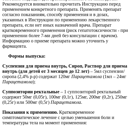
Рекомендуется внимательно прочитать Инструкцию перед
применением конкретного препарата. Применять препарат
согласно показаниям, способу применения и в дозах,
указанных в Инструкции по применению лекарственного
препарата, если нет иных назначений врача. Препарат
кратковременного применения (риск гепатотоксичности - при
применении более 7-ми дней без консультации с врачом).
Информацию о приеме препарата можно уточнить у
фармацевта.
Формы выпуска:
Суспензия для приема внутрь, Сироп, Раствор для приема
внутрь (для детей от 3 месяцев до 12 лет)
– 5мл суспензии/
сиропа (2,4% р-р) содержат 120мг
Парацетамола
(1мл – 24мг
Парацетамола
);
Суппозитории ректальные
– 1 суппозиторий ректальный
содержит 50мг (0,05г), 100мг (0,1г), 125мг, 200мг (0,2г), 250мг
(0,25г) или 500мг (0,5г)
Парацетамола
.
Показания к применению.
Кратковременное
симптоматическое лечение с целью уменьшения боли и
температуры тела на момент применения: