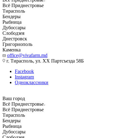
Всё Приднестровье
Тирасполь
Бендеры
Рыбница
Дубоссары
Слободзея
Днестровск
Григориополь
Каменка
office@vivafarm.md
г. Тирасполь, ул. ХХ Партсъезда 58Б
Facebook
Instagram
Одноклассники
Ваш город
Всё Приднестровье
Всё Приднестровье
Тирасполь
Бендеры
Рыбница
Дубоссары
Слободзея