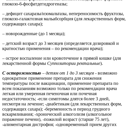
глюкозо-6-фосфатдегидрогеназы;
– дефицит сахаразы/изомальтазы, непереносимость фруктозы,
глюкозо-галактозная мальабсорбция (для лекарственных форм,
содержащих сахара);
– новорожденные (до 1 месяца);
– детский возраст до 3 месяцев (определяется дозировкой и
кратностью применения – по рекомендации врача);
– острое воспаление или кровотечение в прямой кишке (для
лекарственной формы
Суппозитории ректальные
).
С осторожностью
–
детям от 1 до 3 месяцев
- возможно
однократное применение препарата для снижения
температуры после вакцинации, применение препарата по
всем показаниям возможно только по рекомендации врача
легкая или умеренная печеночная или почечная
недостаточность; -если симптомы длятся более 3 дней,
несмотря на лечение; -диабетикам (для лекарственных форм,
содержащих сахара);
-беременность и период грудного
вскармливания; -хронический алкоголизм (алкогольное
поражение печени), -пожилой возраст (старше 75 лет),
-алиментарная дистрофия; -одновременный прием других