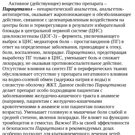
Активное (действующее) вещество препарата –
Парацетамол
– ненаркотический анальгетик, анальгетик-
антипиретик, оказывает жаропонижающее и обезболивающее
действие, связанное с целенаправленным воздействием на
центры боли и терморегуляции в результате избирательной
блокады в центральной нервной системе (ЦНС)
циклооксигеназы (ЦОГ-3) – фермента, увеличивающего
выброс в ЦНС медиаторов боли – простагландинов (ПГ) в
ответ на определенные заболевания, приводящие к отеку,
боли, воспалению, лихорадке.
Парацетамол
, предотвращая
выработку ПГ только в ЦНС, уменьшает боль и снижает
лихорадку, не оказывая противовоспалительное действие.
Отсутствие влияния на синтез ПГ в периферических тканях
обусловливает отсутствие у препарата негативного влияния
на водно-солевой обмен (задержка натрия и воды) и
слизистую оболочку ЖКТ. Данное свойство
Парацетамола
делает препарат особо подходящим пациентам с
заболеваниями желудочно-кишечного тракта в анамнезе
(например, пациентам с желудочно-кишечными
кровотечениями в анамнезе или пациентам пожилого
возраста). Уменьшает головную и мышечные боли слабой и
средней степени, явления лихорадки. Не влияет на функцию
тромбоцитов и гемостаз.
Важно!
Из-за своей эффективности
и безопасности
Парацетамол
в рекомендуемых дозах
особенно подходит для кратковременного лечения детей.