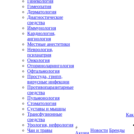
Гинекология
Гомеопатия
Дерматология
Диагностические
средства
Иммунология
Кардиология,
ангиология
Местные анестетики
Неврология,
психиатрия
Онкология
Оториноларингология
Офтальмология
Простуда, грипп,
вирусные инфекции
Противопаразитарные
средства
Пульмонология
Стоматология
Суставы и мышцы
Трансфузионные
Как
средства
Урология, нефрология
Чаи и травы
Новости
Бренды
Акции