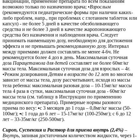
вакцинации, применение препарата по всем показаниям
возможно только по назначению врача; •
Взрослым
(рекомендуются педиатрические формы при наличии каких-
либо проблем, напр., при проблемах с глотанием таблеток или
капсул) - не более 5 дней в качестве обезболивающего
средства и не более 3 дней в качестве жаропонижающего
средства без назначения и наблюдения врача. Следует
принимать наименьшую дозу, необходимую для достижения
эффекта и не превышать рекомендованную дозу. Интервал
между приемами должен составлять не менее 4-6ч. Не
рекомендуется более 4 доз в день. Максимальная суточная
доза
Парацетамола
для детей
составляет не более 60мг/кг
массы тела. Максимальная суточная доза для взрослых – 4г.
•Режим дозирования
Детям в возрасте до 12 лет
во многом
зависит от массы тела,
дозу рассчитывают, исходя из массы
тела ребенка: максимальная разовая доза – 10-15мг/кг массы
тела 4 раза в сутки, максимальная суточная доза - 60мг/кг
массы тела (см. таблицу в Инструкции по применению
медицинского препарата). Примерные нормы разового
приема по весу: ▪с 3 месяцев до 1 года – 0,8мг/кг массы (50-
100мг); ▪с 1 года до 6 лет – 15-17мг/кг (100-250мг); с 6 до 12
лет – 33-35мг/кг (250-500мг).
Сироп, Суспензия и Раствор для приема внутрь (2,4%)
–
Внутрь
, запивая достаточным количеством жидкости, через 1-