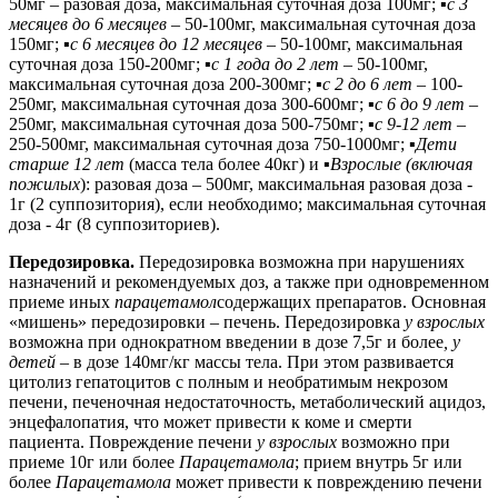
50мг – разовая доза, максимальная суточная доза 100мг;
▪с 3
месяцев до 6 месяцев –
50-100мг, максимальная суточная доза
150мг; ▪
с 6 месяцев до 12 месяцев
– 50-100мг, максимальная
суточная доза 150-200мг; ▪
с 1 года до 2 лет
– 50-100мг,
максимальная суточная доза 200-300мг;
▪с 2 до 6 лет –
100-
250мг, максимальная суточная доза 300-600мг;
▪
с 6 до 9 лет
–
250мг, максимальная суточная доза 500-750мг;
▪с
9-12 лет
–
250-500мг, максимальная суточная доза 750-1000мг;
▪
Дети
старше 12 лет
(масса тела более 40кг) и
▪
Взрослые (включая
пожилых
): разовая доза – 500мг, максимальная разовая доза -
1г (2 суппозитория), если необходимо; максимальная суточная
доза - 4г (8 суппозиториев).
Передозировка.
Передозировка возможна при нарушениях
назначений и рекомендуемых доз, а также при одновременном
приеме иных
парацетамол
содержащих препаратов. Основная
«мишень» передозировки – печень. Передозировка
у взрослых
возможна при однократном введении в дозе 7,5г и более
, у
детей
– в дозе 140мг/кг массы тела. При этом развивается
цитолиз гепатоцитов с полным и необратимым некрозом
печени, печеночная недостаточность, метаболический ацидоз,
энцефалопатия, что может привести к коме и смерти
пациента. Повреждение печени
у взрослых
возможно при
приеме 10г или более
Парацетамола
; прием внутрь 5г или
более
Парацетамола
может привести к повреждению печени