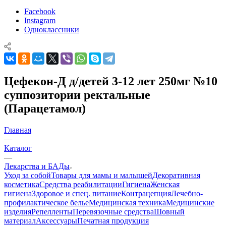
Facebook
Instagram
Одноклассники
Цефекон-Д д/детей 3-12 лет 250мг №10
суппозитории ректальные
(Парацетамол)
Главная
—
Каталог
—
Лекарства и БАДы
Уход за собой
Товары для мамы и малышей
Декоративная
косметика
Средства реабилитации
Гигиена
Женская
гигиена
Здоровое и спец. питание
Контрацепция
Лечебно-
профилактическое белье
Медицинская техника
Медицинские
изделия
Репелленты
Перевязочные средства
Шовный
материал
Аксессуары
Печатная продукция