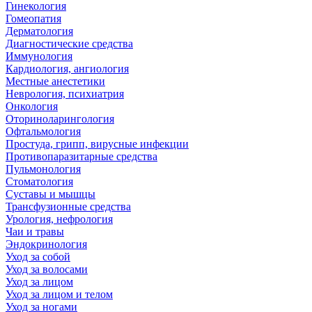
Гинекология
Гомеопатия
Дерматология
Диагностические средства
Иммунология
Кардиология, ангиология
Местные анестетики
Неврология, психиатрия
Онкология
Оториноларингология
Офтальмология
Простуда, грипп, вирусные инфекции
Противопаразитарные средства
Пульмонология
Стоматология
Суставы и мышцы
Трансфузионные средства
Урология, нефрология
Чаи и травы
Эндокринология
Уход за собой
Уход за волосами
Уход за лицом
Уход за лицом и телом
Уход за ногами