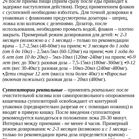
2ч после приёма пищи (приём сразу после еды приводит к
задержке наступления действия). Перед применением флакон
с суспензией необходимо взболтать. Для точной дозировки в
упаковках с флаконами предусмотрены дозаторы – шприц,
ложка или колпачок с делениями. Дозатор, после
использования, необходимо промыть водой, флакон – плотно
закрыть. Примерный режим дозирования для детей:
▪с 2-3
месяцев (возможно и с 1 месяца) –
только по рекомендации
врача – 1,7-2,5мл (40-60мг) на прием;
▪с 3 месяцев до 1 года
(от 6 до 10кг) –
2,5мл-5мл (60-120мг) на прием;
▪от 1 года до
6 лет (от 10 до 20кг) –
5мл-10мл (120мг-240мг) на прием;
▪
6-9
лет
(вес до 30кг): разовая доза – 7,5-15мл (180мг-360мг);
▪
9-12
лет
(вес 30-40кг): разовая доза – 10мл-20мл (240мг-480мг).
▪
Дети старше 12 лет
(масса тела более 40кг) и
▪
Взрослые
(включая пожилых
): разовая доза – 20мл (480мг).
Суппозитории ректальные
– применять
ректально
: после
очистительной клизмы или самопроизвольного опорожнения
кишечника суппозиторий освобождают от контурной
упаковки (предварительно разрезав ее с помощью ножниц) и
вводят в прямую кишку. После введения суппозитория
рекомендуется находиться в положении лежа 20-30 минут.
Интервал между приемами - не менее 4 часов. Примерный
режим дозирования:
▪с 2-3 месяцев
(возможно
и с 1 месяца –
только по рекомендации врача доза определяется врачом) –