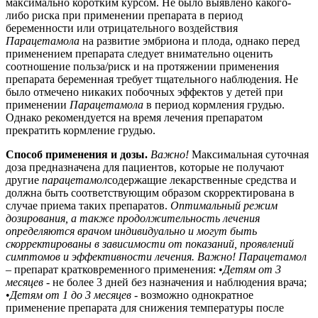
максимально коротким курсом. Не было выявлено какого-
либо риска при применении препарата в период
беременности или отрицательного воздействия
Парацетамола
на развитие эмбриона и плода, однако перед
применением препарата следует внимательно оценить
соотношение польза/риск и на протяжении применения
препарата беременная требует тщательного наблюдения. Не
было отмечено никаких побочных эффектов у детей при
применении
Парацетамола
в период кормления грудью.
Однако рекомендуется на время лечения препаратом
прекратить кормление грудью.
Способ применения и дозы.
Важно!
Максимальная суточная
доза предназначена для пациентов, которые не получают
другие
парацетамол
содержащие лекарственные средства и
должна быть соответствующим образом скорректирована в
случае приема таких препаратов.
Оптимальный режим
дозирования, а также продолжительность лечения
определяются врачом индивидуально и могут быть
скорректированы в зависимости от показаний, проявлений
симптомов и эффективности лечения.
Важно!
Парацетамол
– препарат кратковременного применения: •
Детям от 3
месяцев
- не более 3 дней без назначения и наблюдения врача;
•
Детям от 1 до 3 месяцев
- возможно однократное
применение препарата для снижения температуры после