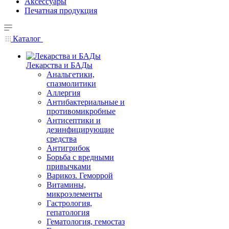
Аксессуары
Печатная продукция
Каталог
Лекарства и БАДы
Анальгетики,
спазмолитики
Аллергия
Антибактериальные и
противомикробные
Антисептики и
дезинфицирующие
средства
Антигрибок
Борьба с вредными
привычками
Варикоз. Геморрой
Витамины,
микроэлементы
Гастрология,
гепатология
Гематология, гемостаз