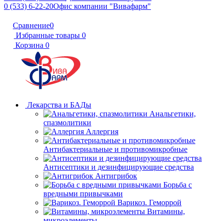
0 (533) 6-22-20
Офис компании "Вивафарм"
Сравнение
0
Избранные товары
0
Корзина
0
Лекарства и БАДы
Анальгетики,
спазмолитики
Аллергия
Антибактериальные и противомикробные
Антисептики и дезинфицирующие средства
Антигрибок
Борьба с
вредными привычками
Варикоз. Геморрой
Витамины,
микроэлементы