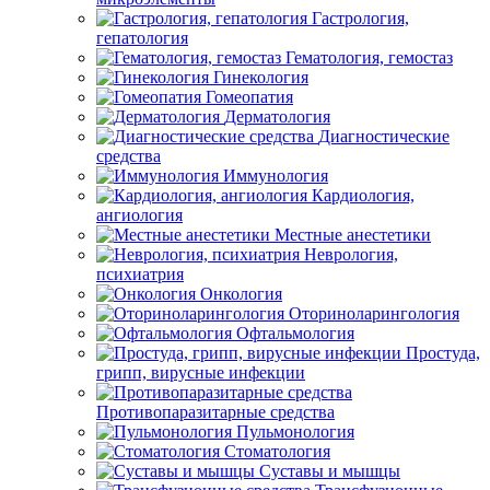
Гастрология,
гепатология
Гематология, гемостаз
Гинекология
Гомеопатия
Дерматология
Диагностические
средства
Иммунология
Кардиология,
ангиология
Местные анестетики
Неврология,
психиатрия
Онкология
Оториноларингология
Офтальмология
Простуда,
грипп, вирусные инфекции
Противопаразитарные средства
Пульмонология
Стоматология
Суставы и мышцы