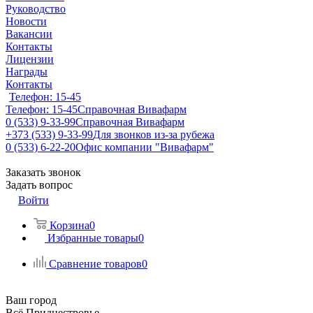
Руководство
Новости
Вакансии
Контакты
Лицензии
Награды
Контакты
Телефон: 15-45
Телефон: 15-45
Справочная Вивафарм
0 (533) 9-33-99
Справочная Вивафарм
+373 (533) 9-33-99
Для звонков из-за рубежа
0 (533) 6-22-20
Офис компании "Вивафарм"
Заказать звонок
Задать вопрос
Войти
Корзина
0
Избранные товары
0
Сравнение товаров
0
Ваш город
Всё Приднестровье