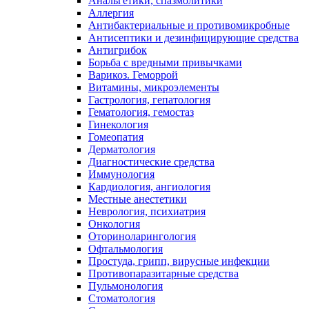
Анальгетики, спазмолитики
Аллергия
Антибактериальные и противомикробные
Антисептики и дезинфицирующие средства
Антигрибок
Борьба с вредными привычками
Варикоз. Геморрой
Витамины, микроэлементы
Гастрология, гепатология
Гематология, гемостаз
Гинекология
Гомеопатия
Дерматология
Диагностические средства
Иммунология
Кардиология, ангиология
Местные анестетики
Неврология, психиатрия
Онкология
Оториноларингология
Офтальмология
Простуда, грипп, вирусные инфекции
Противопаразитарные средства
Пульмонология
Стоматология