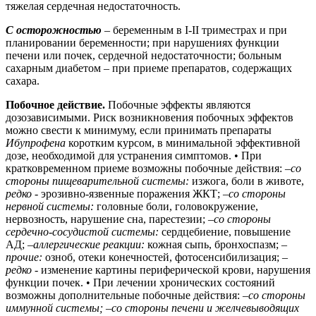
тяжелая сердечная недостаточность.
С осторожностью
–
беременным в I-II триместрах и при
планировании беременности; при нарушениях функции
печени или почек, сердечной недостаточности; больным
сахарным диабетом – при приеме препаратов, содержащих
сахара.
Побочное действие.
Побочные эффекты являются
дозозависимыми. Риск возникновения побочных эффектов
можно свести к минимуму, если принимать препараты
Ибупрофена
коротким курсом, в минимальной эффективной
дозе, необходимой для устранения симптомов. • При
кратковременном приеме возможны побочные действия: –
со
стороны пищеварительной системы:
изжога, боли в животе,
редко
- эрозивно-язвенные поражения ЖКТ; –
со стороны
нервной системы:
головные боли, головокружение,
нервозность, нарушение сна, парестезии; –
со стороны
сердечно-сосудистой системы:
сердцебиение, повышение
АД; –
аллергические реакции:
кожная сыпь, бронхоспазм; –
прочие:
озноб, отеки конечностей, фотосенсибилизация; –
редко
- изменение картины периферической крови, нарушения
функции почек. • При лечении хронических состояний
возможны дополнительные побочные действия:
–со стороны
иммунной системы;
–
со стороны печени и желчевыводящих