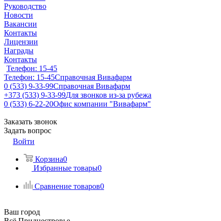
Руководство
Новости
Вакансии
Контакты
Лицензии
Награды
Контакты
Телефон: 15-45
Телефон: 15-45
Справочная Вивафарм
0 (533) 9-33-99
Справочная Вивафарм
+373 (533) 9-33-99
Для звонков из-за рубежа
0 (533) 6-22-20
Офис компании "Вивафарм"
Заказать звонок
Задать вопрос
Войти
Корзина
0
Избранные товары
0
Сравнение товаров
0
Ваш город
Всё Приднестровье