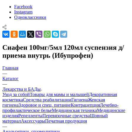
Facebook
Instagram
Одноклассники
Сиафен 100мг/5мл 120мл суспензия д/
приема внутрь (Ибупрофен)
Главная
—
Каталог
—
Лекарства и БАДы
Уход за собой
Товары для мамы и малышей
Декоративная
косметика
Средства реабилитации
Гигиена
Женская
гигиена
Здоровое и спец. питание
Контрацепция
Лечебно-
профилактическое белье
Медицинская техника
Медицинские
изделия
Репелленты
Перевязочные средства
Шовный
материал
Аксессуары
Печатная продукция
—
Анальгетики, спазмолитики