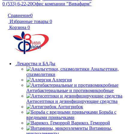
0 (533) 6-22-20
Офис компании "Вивафарм"
Сравнение
0
Избранные товары
0
Корзина
0
Лекарства и БАДы
Анальгетики,
спазмолитики
Аллергия
Антибактериальные и противомикробные
Антисептики и дезинфицирующие средства
Антигрибок
Борьба с
вредными привычками
Варикоз. Геморрой
Витамины,
микроэлементы