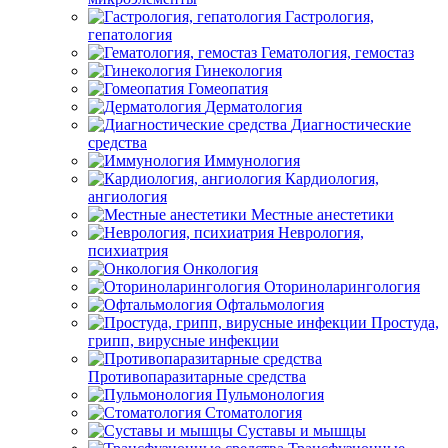
Гастрология,
гепатология
Гематология, гемостаз
Гинекология
Гомеопатия
Дерматология
Диагностические
средства
Иммунология
Кардиология,
ангиология
Местные анестетики
Неврология,
психиатрия
Онкология
Оториноларингология
Офтальмология
Простуда,
грипп, вирусные инфекции
Противопаразитарные средства
Пульмонология
Стоматология
Суставы и мышцы