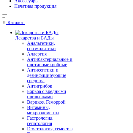
Аксессуары
Печатная продукция
Каталог
Лекарства и БАДы
Анальгетики,
спазмолитики
Аллергия
Антибактериальные и
противомикробные
Антисептики и
дезинфицирующие
средства
Антигрибок
Борьба с вредными
привычками
Варикоз. Геморрой
Витамины,
микроэлементы
Гастрология,
гепатология
Гематология, гемостаз