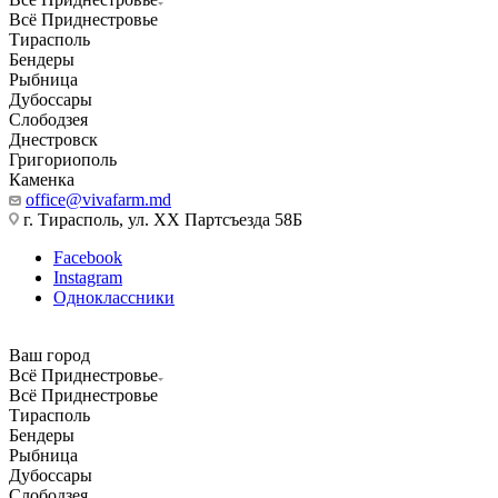
Всё Приднестровье
Тирасполь
Бендеры
Рыбница
Дубоссары
Слободзея
Днестровск
Григориополь
Каменка
office@vivafarm.md
г. Тирасполь, ул. ХХ Партсъезда 58Б
Facebook
Instagram
Одноклассники
Ваш город
Всё Приднестровье
Всё Приднестровье
Тирасполь
Бендеры
Рыбница
Дубоссары
Слободзея