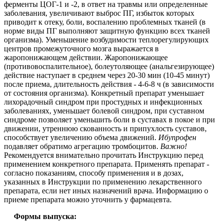
ферменты ЦОГ-1 и -2, в ответ на травмы или определенные
заболевания, увеличивают выброс ПГ, избыток которых
приводит к отеку, боли, воспалению проблемных тканей (в
норме виды ПГ выполняют защитную функцию всех тканей
организма).
Уменьшение возбудимости теплорегулирующих
центров промежуточного мозга выражается в
жаропонижающем действии.
Жаропонижающее
(противовоспалительное), болеутоляющее (анальгезирующее)
действие наступает в среднем через 20-30 мин (10-45 минут)
после приема, длительность действия - 4-6-8 ч (в зависимости
от состояния организма). Конкретный препарат уменьшает
лихорадочный синдром при простудных и инфекционных
заболеваниях, уменьшает болевой синдром, при суставном
синдроме позволяет уменьшить боли в суставах в покое и при
движении, утреннюю скованность и припухлость суставов,
способствует увеличению объема движений.
Ибупрофен
п
одавляет обратимо агрегацию тромбоцитов.
Важно!
Рекомендуется внимательно прочитать Инструкцию перед
применением конкретного препарата. Применять препарат -
согласно показаниям, способу применения и в дозах,
указанных в Инструкции по применению лекарственного
препарата, если нет иных назначений врача. Информацию о
приеме препарата можно уточнить у фармацевта.
Формы выпуска: