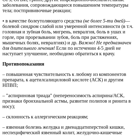
заболевания, сопровождающиеся повышением температуры
тела; постпрививочные реакции;
• в качестве болеутоляющего средства
(не более 5-ти дней)
—
болевой синдром слабой или умеренной интенсивности (в т.ч.
головная и зубная боль, мигрень, невралгия, боль в ушах и
горле, при прорезывании зубов, боль при растяжениях,
мышечных болях, невралгиях) и др.
Важно! Не предназначен
для длительного лечения!
Если по истечении 4-5 дней не
наступает улучшение, необходимо обратиться к врачу.
Противопоказания
– повышенная чувствительность к любому из компонентов
препарата, к ацетилсалициловой кислоте (АСК) и другим
НПВП;
– "аспириновая триада" (непереносимость аспирина/АСК,
признаки бронхиальной астмы, развитие полипов и ринита в
носу);
– склонность к аллергическим реакциям;
– язвенная болезнь желудка и двенадцатиперстной кишки,
неспецифический язвенный колит, желудочно-кишечные