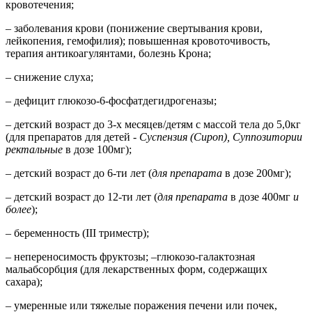
кровотечения;
– заболевания крови (понижение свертывания крови,
лейкопения, гемофилия); повышенная кровоточивость,
терапия антикоагулянтами, болезнь Крона;
– снижение слуха;
– дефицит глюкозо-6-фосфатдегидрогеназы;
– детский возраст до 3-х месяцев/детям с массой тела до 5,0кг
(для препаратов для детей -
Суспензия (Сироп), Суппозитории
ректальные
в дозе 100мг);
– детский возраст до 6-ти лет (
для препарата
в дозе 200мг);
– детский возраст до 12-ти лет (
для препарата
в дозе 400мг
и
более
);
– беременность (III триместр);
– непереносимость фруктозы; –глюкозо-галактозная
мальабсорбция (для лекарственных форм, содержащих
сахара);
– умеренные или тяжелые поражения печени или почек,