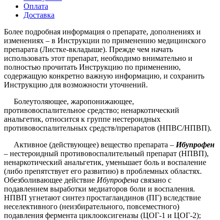
Оплата
Доставка
Более подробная информация о препарате, дополнениях и
изменениях – в Инструкции по применению медицинского
препарата (Листке-вкладыше). Прежде чем начать
использовать этот препарат, необходимо внимательно и
полностью прочитать Инструкцию по применению,
содержащую конкретно важную информацию, и сохранить
Инструкцию для возможности уточнений.
Болеутоляющее, жаропонижающее,
противовоспалительное средство; ненаркотический
анальгетик, относится к группе нестероидных
противовоспалительных средств/препаратов (НПВС/НПВП).
Активное (действующее) вещество препарата –
Ибупрофен
– нестероидный противовоспалительный препарат (НПВП),
ненаркотический анальгетик, уменьшает боль и воспаление
(либо препятствует его развитию) в проблемных областях.
Обезболивающее действие
Ибупрофена
связано с
подавлением выработки медиаторов боли и воспаления.
НПВП угнетают синтез простагландинов (ПГ) вследствие
неселективного (неизбирательного, повсеместного)
подавления фермента циклооксигеназы (ЦОГ-1 и ЦОГ-2);