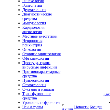
Гинекология
Гомеопатия
Дерматология
Диагностические
средства
Иммунология
Кардиология,
ангиология
Местные анестетики
Неврология,
психиатрия
Онкология
Оториноларингология
Офтальмология
Простуда, грипп,
вирусные инфекции
Противопаразитарные
средства
Пульмонология
Стоматология
Суставы и мышцы
Трансфузионные
Как
средства
Урология, нефрология
Чаи и травы
Новости
Бренды
Акции