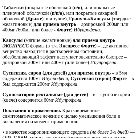
Таблетки
(покрытые оболочкой (
п/о
), или покрытые
пленочной оболочкой (
п/п/о
), или покрытые сахарной
оболочкой (
Драже
), шипучие),
Гранулы/Капсулы
(твердые
желатиновые)
для приема внутрь
– дозировкой 200мг или
400мг
(
600мг
или более -
Форте
)
Ибупрофена
.
Капсулы
(мягкие желатиновые)
для приема внутрь
–
ЭКСПРЕСС
формы (в т.ч.
Экспресс Форте
) – где активное
вещество находится в растворенном состоянии;
обезболивающий эффект наступает значительно быстрее –
дозировкой 200мг или 400мг
(
или более)
Ибупрофена
.
Суспензия, сироп (для детей) для приема внутрь
– в 5мл
содержится 100мг
Ибупрофена
;
Суспензия (сироп) Форте
– в
5мл содержится 200мг
Ибупрофена
.
Суппозитории ректальные (для детей)
– в 1 суппозитории
(свече) содержится 60мг
Ибупрофена
.
Показания к применению.
Кратковременное
симптоматическое лечение с целью уменьшения боли и
воспаления на момент применения:
• в качестве жаропонижающего средства
(не более 3-х дней)
—
ОРЗ, ОРВИ, грипп, другие инфекционно-воспалительные