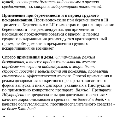
путей;
–
со стороны дыхательной системы и органов
средостения;
–
со стороны лабораторных показателей
.
Применение при беременности и в период грудного
вскармливания.
Противопоказано при беременности в III
триместре. Беременным в I-II триместрах и при планировании
беременности – не рекомендуется; для применения
необходимо проконсультироваться с врачом. В период
грудного вскармливания рекомендуется кратковременный
прием; необходимости в прекращении грудного
вскармливания не возникает.
Способ применения и дозы.
Оптимальный режим
дозирования, а также продолжительность лечения
определяются врачом индивидуально и могут быть
скорректированы в зависимости от показаний, проявлений
симптомов и эффективности лечения.
Способ применения и
режим дозирования конкретного препарата зависят от его
формы выпуска и иных факторов, указанных в Инструкции
по применению конкретного препарата.
Важно!_
Препараты
Ибупрофена
не предназначены для длительного лечения:
• в
качестве жаропонижающего средства
- не более 3-х дней
; • в
качестве болеутоляющего, противовоспалительного средства -
не более 5-ти дней
.