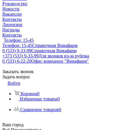
Руководство
Новости
Вакансии
Контакты
Лицензии
Награды
Контакты
Телефон: 15-45
Телефон: 15-45
Справочная Вивафарм
0 (533) 9-33-99
Справочная Вивафарм
+373 (533) 9-33-99
Для звонков из-за рубежа
0 (533) 6-22-20
Офис компании "Вивафарм"
Заказать звонок
Задать вопрос
Войти
Корзина
0
Избранные товары
0
Сравнение товаров
0
Ваш город
Всё Приднестровье