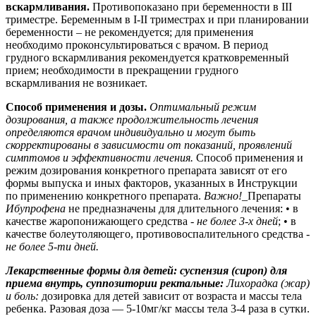
вскармливания.
Противопоказано при беременности в III
триместре. Беременным в I-II триместрах и при планировании
беременности – не рекомендуется; для применения
необходимо проконсультироваться с врачом. В период
грудного вскармливания рекомендуется кратковременный
прием; необходимости в прекращении грудного
вскармливания не возникает.
Способ применения и дозы.
Оптимальный режим
дозирования, а также продолжительность лечения
определяются врачом индивидуально и могут быть
скорректированы в зависимости от показаний, проявлений
симптомов и эффективности лечения.
Способ применения и
режим дозирования конкретного препарата зависят от его
формы выпуска и иных факторов, указанных в Инструкции
по применению конкретного препарата.
Важно!_
Препараты
Ибупрофена
не предназначены для длительного лечения:
• в
качестве жаропонижающего средства
- не более 3-х дней
; • в
качестве болеутоляющего, противовоспалительного средства -
не более 5-ти дней
.
Лекарственные формы для детей: суспензия (сироп) для
приема внутрь, суппозитории ректальные:
Лихорадка (жар)
и боль:
дозировка для детей зависит от возраста и массы тела
ребенка. Разовая доза — 5-10мг/кг массы тела 3-4 раза в сутки.