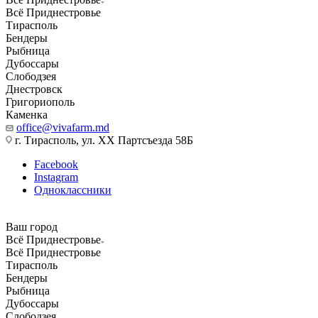
Всё Приднестровье
Тирасполь
Бендеры
Рыбница
Дубоссары
Слободзея
Днестровск
Григориополь
Каменка
office@vivafarm.md
г. Тирасполь, ул. ХХ Партсъезда 58Б
Facebook
Instagram
Одноклассники
Ваш город
Всё Приднестровье
Всё Приднестровье
Тирасполь
Бендеры
Рыбница
Дубоссары
Слободзея