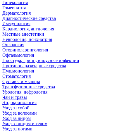
Гинекология
Гомеопатия
Дерматология
Диагностические средства
Иммунология
Кардиология, ангиология
Местные анестетики
Неврология, психиатрия
Онкология
Оториноларингология
Офтальмология
Простуда, грипп, вирусные инфекции
Противопаразитарные средства
Пульмонология
Стоматология
Суставы и мышцы
Трансфузионные средства
Урология, нефрология
Чаи и травы
Эндокринология
Уход за собой
Уход за волосами
Уход за лицом
Уход за лицом и телом
Уход за ногами