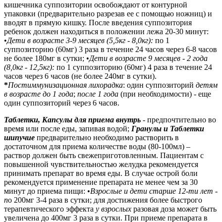
кишечника суппозитории освобождают от контурной
упаковки (предварительно разрезав ее с помощью ножниц) и
вводят в прямую кишку. После введения суппозитория
ребенок должен находиться в положении лежа 20-30 минут:
•
Дети в возрасте 3-9 месяцев (5,5кг - 8,0кг):
по 1
суппозиторию (60мг) 3 раза в течение 24 часов через 6-8 часов
не более 180мг в сутки;
•
Дети в возрасте 9 месяцев - 2 года
(8,0кг - 12,5кг):
по 1 суппозиторию (60мг) 4 раза в течение 24
часов через 6 часов (не более 240мг в сутки).
*
Постиммунизационная лихорадка
: один суппозиторий
детям
в возрасте до 1 года
;
после 1 года
(при необходимости) - еще
один суппозиторий через 6 часов.
Таблетки, Капсулы для приема внутрь
- предпочтительно во
время или после еды, запивая водой;
Гранулы и Таблетки
шипучие
предварительно необходимо растворить в
достаточном для приема количестве воды (80-100мл) –
раствор должен быть свежеприготовленным. Пациентам с
повышенной чувствительностью желудка рекомендуется
принимать препарат во время еды. В случае острой боли
рекомендуется применение препарата не менее чем за 30
минут до приема пищи:
•
Взрослые и дети старше 12-ти лет -
п
о 200мг 3-4 раза в сутки; для достижения более быстрого
терапевтического эффекта
у взрослых
разовая доза может быть
увеличена до 400мг 3 раза в сутки. При приеме препарата в