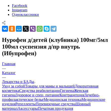
Facebook
Instagram
Одноклассники
Нурофен д/детей (клубника) 100мг/5мл
100мл суспензия д/пр внутрь
(Ибупрофен)
Главная
—
Каталог
—
Лекарства и БАДы
Уход за собой
Товары для мамы и малышей
Декоративная
косметика
Средства реабилитации
Гигиена
Женская
гигиена
Здоровое и спец. питание
Контрацепция
Лечебно-
профилактическое белье
Медицинская техника
Медицинские
изделия
Репелленты
Перевязочные средства
Шовный
материал
Аксессуары
Печатная продукция