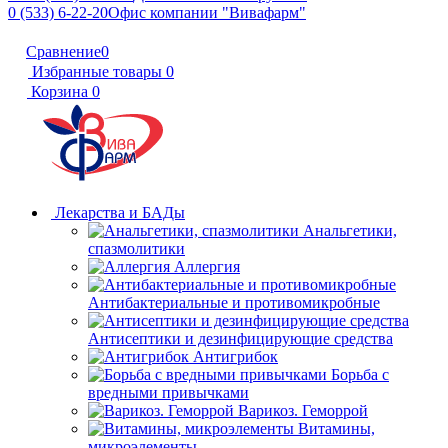
0 (533) 6-22-20
Офис компании "Вивафарм"
Сравнение
0
Избранные товары
0
Корзина
0
Лекарства и БАДы
Анальгетики,
спазмолитики
Аллергия
Антибактериальные и противомикробные
Антисептики и дезинфицирующие средства
Антигрибок
Борьба с
вредными привычками
Варикоз. Геморрой
Витамины,
микроэлементы