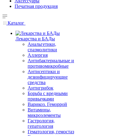
Аксессуары
Печатная продукция
Каталог
Лекарства и БАДы
Анальгетики,
спазмолитики
Аллергия
Антибактериальные и
противомикробные
Антисептики и
дезинфицирующие
средства
Антигрибок
Борьба с вредными
привычками
Варикоз. Геморрой
Витамины,
микроэлементы
Гастрология,
гепатология
Гематология, гемостаз