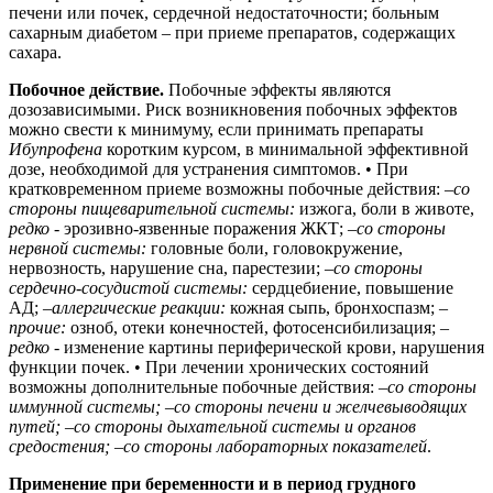
печени или почек, сердечной недостаточности; больным
сахарным диабетом – при приеме препаратов, содержащих
сахара.
Побочное действие.
Побочные эффекты являются
дозозависимыми. Риск возникновения побочных эффектов
можно свести к минимуму, если принимать препараты
Ибупрофена
коротким курсом, в минимальной эффективной
дозе, необходимой для устранения симптомов. • При
кратковременном приеме возможны побочные действия: –
со
стороны пищеварительной системы:
изжога, боли в животе,
редко
- эрозивно-язвенные поражения ЖКТ; –
со стороны
нервной системы:
головные боли, головокружение,
нервозность, нарушение сна, парестезии; –
со стороны
сердечно-сосудистой системы:
сердцебиение, повышение
АД; –
аллергические реакции:
кожная сыпь, бронхоспазм; –
прочие:
озноб, отеки конечностей, фотосенсибилизация; –
редко
- изменение картины периферической крови, нарушения
функции почек. • При лечении хронических состояний
возможны дополнительные побочные действия:
–со стороны
иммунной системы;
–
со стороны печени и желчевыводящих
путей;
–
со стороны дыхательной системы и органов
средостения;
–
со стороны лабораторных показателей
.
Применение при беременности и в период грудного