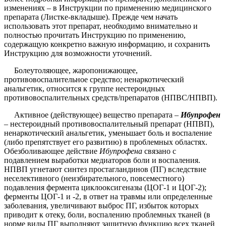
изменениях – в Инструкции по применению медицинского
препарата (Листке-вкладыше). Прежде чем начать
использовать этот препарат, необходимо внимательно и
полностью прочитать Инструкцию по применению,
содержащую конкретно важную информацию, и сохранить
Инструкцию для возможности уточнений.
Болеутоляющее, жаропонижающее,
противовоспалительное средство; ненаркотический
анальгетик, относится к группе нестероидных
противовоспалительных средств/препаратов (НПВС/НПВП).
Активное (действующее) вещество препарата –
Ибупрофен
– нестероидный противовоспалительный препарат (НПВП),
ненаркотический анальгетик, уменьшает боль и воспаление
(либо препятствует его развитию) в проблемных областях.
Обезболивающее действие
Ибупрофена
связано с
подавлением выработки медиаторов боли и воспаления.
НПВП угнетают синтез простагландинов (ПГ) вследствие
неселективного (неизбирательного, повсеместного)
подавления фермента циклооксигеназы (ЦОГ-1 и ЦОГ-2);
ферменты ЦОГ-1 и -2, в ответ на травмы или определенные
заболевания, увеличивают выброс ПГ, избыток которых
приводит к отеку, боли, воспалению проблемных тканей (в
норме виды ПГ выполняют защитную функцию всех тканей