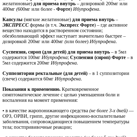
желатиновые)
для приема внутрь
– дозировкой 200мг или
400мг
(
600мг
или более -
Форте
)
Ибупрофена
.
Капсулы
(мягкие желатиновые)
для приема внутрь
–
ЭКСПРЕСС
формы (в т.ч.
Экспресс Форте
) – где активное
вещество находится в растворенном состоянии;
обезболивающий эффект наступает значительно быстрее –
дозировкой 200мг или 400мг
(
или более)
Ибупрофена
.
Суспензия, сироп (для детей) для приема внутрь
– в 5мл
содержится 100мг
Ибупрофена
;
Суспензия (сироп) Форте
– в
5мл содержится 200мг
Ибупрофена
.
Суппозитории ректальные (для детей)
– в 1 суппозитории
(свече) содержится 60мг
Ибупрофена
.
Показания к применению.
Кратковременное
симптоматическое лечение с целью уменьшения боли и
воспаления на момент применения:
• в качестве жаропонижающего средства
(не более 3-х дней)
—
ОРЗ, ОРВИ, грипп, другие инфекционно-воспалительные
заболевания, сопровождающиеся повышением температуры
тела; постпрививочные реакции;