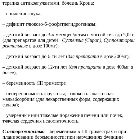
терапия антикоагулянтами, болезнь Крона;
– снижение слуха;
– дефицит глюкозо-6-фосфатдегидрогеназы;
– детский возраст до 3-х месяцев/детям с массой тела до 5,0кг
(для препаратов для детей -
Суспензия (Сироп), Суппозитории
ректальные
в дозе 100мг);
– детский возраст до 6-ти лет (
для препарата
в дозе 200мг);
– детский возраст до 12-ти лет (
для препарата
в дозе 400мг
и
более
);
– беременность (III триместр);
– непереносимость фруктозы; –глюкозо-галактозная
мальабсорбция (для лекарственных форм, содержащих
сахара);
– умеренные или тяжелые поражения печени или почек,
тяжелая сердечная недостаточность.
С осторожностью
–
беременным в I-II триместрах и при
планировании беременности; при нарушениях функции