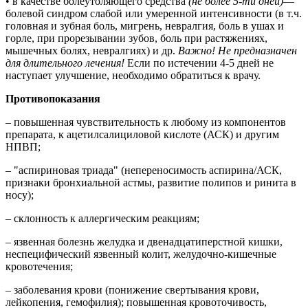
• в качестве болеутоляющего средства
(не более 5-ти дней)
—
болевой синдром слабой или умеренной интенсивности (в т.ч.
головная и зубная боль, мигрень, невралгия, боль в ушах и
горле, при прорезывании зубов, боль при растяжениях,
мышечных болях, невралгиях) и др.
Важно! Не предназначен
для длительного лечения!
Если по истечении 4-5 дней не
наступает улучшение, необходимо обратиться к врачу.
Противопоказания
– повышенная чувствительность к любому из компонентов
препарата, к ацетилсалициловой кислоте (АСК) и другим
НПВП;
– "аспириновая триада" (непереносимость аспирина/АСК,
признаки бронхиальной астмы, развитие полипов и ринита в
носу);
– склонность к аллергическим реакциям;
– язвенная болезнь желудка и двенадцатиперстной кишки,
неспецифический язвенный колит, желудочно-кишечные
кровотечения;
– заболевания крови (понижение свертывания крови,
лейкопения, гемофилия); повышенная кровоточивость,