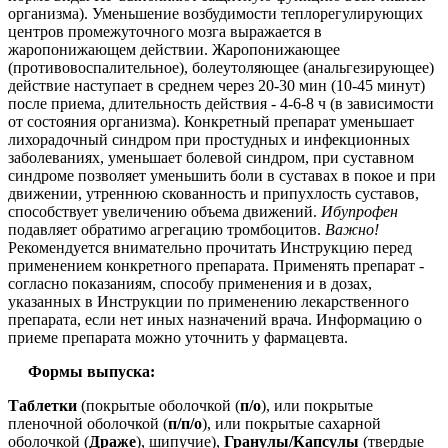
организма).
Уменьшение возбудимости теплорегулирующих
центров промежуточного мозга выражается в
жаропонижающем действии.
Жаропонижающее
(противовоспалительное), болеутоляющее (анальгезирующее)
действие наступает в среднем через 20-30 мин (10-45 минут)
после приема, длительность действия - 4-6-8 ч (в зависимости
от состояния организма). Конкретный препарат уменьшает
лихорадочный синдром при простудных и инфекционных
заболеваниях, уменьшает болевой синдром, при суставном
синдроме позволяет уменьшить боли в суставах в покое и при
движении, утреннюю скованность и припухлость суставов,
способствует увеличению объема движений.
Ибупрофен
п
одавляет обратимо агрегацию тромбоцитов.
Важно!
Рекомендуется внимательно прочитать Инструкцию перед
применением конкретного препарата. Применять препарат -
согласно показаниям, способу применения и в дозах,
указанных в Инструкции по применению лекарственного
препарата, если нет иных назначений врача. Информацию о
приеме препарата можно уточнить у фармацевта.
Формы выпуска:
Таблетки
(покрытые оболочкой (
п/о
), или покрытые
пленочной оболочкой (
п/п/о
), или покрытые сахарной
оболочкой (
Драже
), шипучие),
Гранулы/Капсулы
(твердые