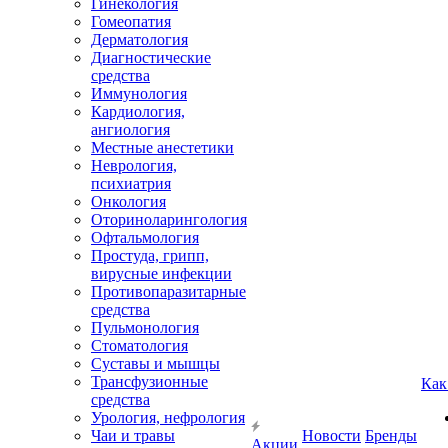
Гинекология
Гомеопатия
Дерматология
Диагностические
средства
Иммунология
Кардиология,
ангиология
Местные анестетики
Неврология,
психиатрия
Онкология
Оториноларингология
Офтальмология
Простуда, грипп,
вирусные инфекции
Противопаразитарные
средства
Пульмонология
Стоматология
Суставы и мышцы
Трансфузионные
Как
средства
Урология, нефрология
Чаи и травы
Новости
Бренды
Акции