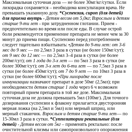
Максимальная суточная доза — не более 30мг/кг/сутки. Если
лихорадка сохраняется – необходима консультация врача. Не
превышать указанную дозу.
*
Суспензия, сироп (для детей)
для приема внутрь
-
Детям весом от 5,0кг
;
Взрослым и детям
старше 9-ти лет
- при затрудненном глотании. Прием -
предпочтительно во время или после еды. В случае острой
боли рекомендуется применение препарата не менее чем за 30
минут до приема пищи. Суспензию перед употреблением
следует тщательно взбалтывать:
•
Детям до 9-ти лет: от 3-6
мес до 9 мес
— по 2,5мл 3 раза в сутки (не более 150мг/сут);
от 9 мес до 12 мес
— по 2,5мл 3–4 раза в сутки (не более
200мг/сут);
от 1 года до 3-х лет
— по 5мл 3 раза в сутки (не
более 300мг/сут);
от 3-х лет до 6-ти лет
— по 7,5мл 3 раза в
сутки (не более 450мг/сут);
от 7 до 9 лет
— по 10мл 3 раза в
сутки (не более 600мг/сут); •
При лихорадке после
иммунизации
назначают препарат в дозе 50мг (2,5мл); при
необходимости
детям старше 1 года
через 6 ч возможен
повторный прием препарата в той же дозе. Максимальная
суточная доза не должна превышать 5мл (100мг). Для точного
дозирования суспензии к флакону прилагается двусторонняя
мерная ложка (на 2,5мл и 5мл) или мерный шприц, или
мерный стаканчик.
Взрослым и детям старше 9-ти лет
— по
15-30мл 3 раза в сутки.
*
Суппозитории ректальные (для
детей)
-
Детям весом от 5кг
– применять ректально: после
очистительной клизмы или самопроизвольного опорожнения