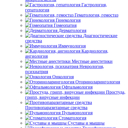
Гастрология,
гепатология
Гематология, гемостаз
Гинекология
Гомеопатия
Дерматология
Диагностические
средства
Иммунология
Кардиология,
ангиология
Местные анестетики
Неврология,
психиатрия
Онкология
Оториноларингология
Офтальмология
Простуда,
грипп, вирусные инфекции
Противопаразитарные средства
Пульмонология
Стоматология
Суставы и мышцы