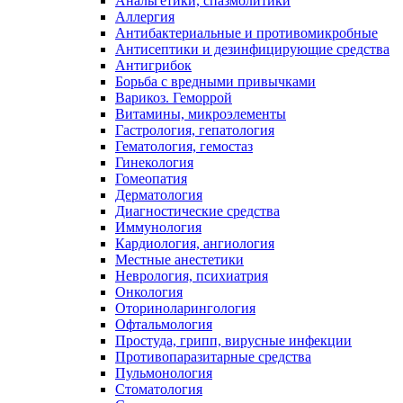
Анальгетики, спазмолитики
Аллергия
Антибактериальные и противомикробные
Антисептики и дезинфицирующие средства
Антигрибок
Борьба с вредными привычками
Варикоз. Геморрой
Витамины, микроэлементы
Гастрология, гепатология
Гематология, гемостаз
Гинекология
Гомеопатия
Дерматология
Диагностические средства
Иммунология
Кардиология, ангиология
Местные анестетики
Неврология, психиатрия
Онкология
Оториноларингология
Офтальмология
Простуда, грипп, вирусные инфекции
Противопаразитарные средства
Пульмонология
Стоматология