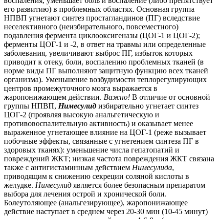
воспаления, уменьшает боль и воспаление (либо препятствует
его развитию) в проблемных областях. Основная группа
НПВП угнетают синтез простагландинов (ПГ) вследствие
неселективного (неизбирательного, повсеместного)
подавления фермента циклооксигеназы (ЦОГ-1 и ЦОГ-2);
ферменты ЦОГ-1 и -2, в ответ на травмы или определенные
заболевания, увеличивают выброс ПГ, избыток которых
приводит к отеку, боли, воспалению проблемных тканей (в
норме виды ПГ выполняют защитную функцию всех тканей
организма).
Уменьшение возбудимости теплорегулирующих
центров промежуточного мозга выражается в
жаропонижающем действии.
Важно!
В отличие от основной
группы НПВП,
Нимесулид
избирательно угнетает синтез
ЦОГ-2 (проявляя высокую анальгетическую и
противовоспалительную активность) и оказывает менее
выраженное угнетающее влияние на ЦОГ
‑
1 (
реже
вызывает
побочные эффекты, связанные с угнетением синтеза ПГ в
здоровых тканях): уменьшение числа гепатопатий и
повреждений ЖКТ; низкая частота повреждения ЖКТ связана
также с антигистаминным действием
Нимесулида
,
приводящим к снижению секреции соляной кислоты в
желудке.
Нимесулид
является более безопасным препаратом
выбора для лечения острой и хронической боли.
Болеутоляющее (анальгезирующее), жаропонижающее
действие наступает в среднем через 20-30 мин (10-45 минут)