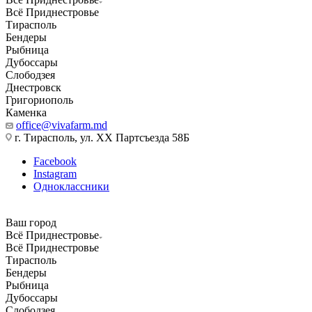
Всё Приднестровье
Тирасполь
Бендеры
Рыбница
Дубоссары
Слободзея
Днестровск
Григориополь
Каменка
office@vivafarm.md
г. Тирасполь, ул. ХХ Партсъезда 58Б
Facebook
Instagram
Одноклассники
Ваш город
Всё Приднестровье
Всё Приднестровье
Тирасполь
Бендеры
Рыбница
Дубоссары
Слободзея