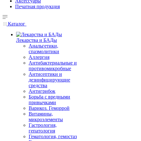
Аксессуары
Печатная продукция
Каталог
Лекарства и БАДы
Анальгетики,
спазмолитики
Аллергия
Антибактериальные и
противомикробные
Антисептики и
дезинфицирующие
средства
Антигрибок
Борьба с вредными
привычками
Варикоз. Геморрой
Витамины,
микроэлементы
Гастрология,
гепатология
Гематология, гемостаз