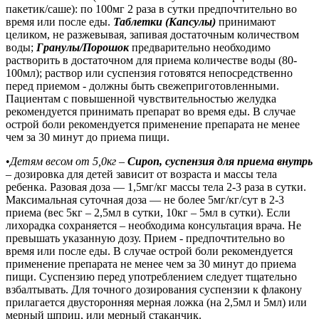
пакетик/саше): по 100мг 2 раза в сутки предпочтительно во
время или после еды.
Таблетки (Капсулы)
принимают
целиком, не разжевывая, запивая достаточным количеством
воды;
Гранулы/Порошок
предварительно необходимо
растворить в достаточном для приема количестве воды (80-
100мл); раствор или суспензия готовятся непосредственно
перед приемом - должны быть свежеприготовленными.
Пациентам с повышенной чувствительностью желудка
рекомендуется принимать препарат во время еды. В случае
острой боли рекомендуется применение препарата не менее
чем за 30 минут до приема пищи.
•
Детям весом от 5,0кг
–
Сироп, суспензия для приема внутрь
– д
озировка для детей зависит от возраста и массы тела
ребенка. Разовая доза — 1,5мг/кг массы тела 2-3 раза в сутки.
Максимальная суточная доза — не более 5мг/кг/сут в 2-3
приема (вес 5кг – 2,5мл в сутки, 10кг – 5мл в сутки). Если
лихорадка сохраняется – необходима консультация врача. Не
превышать указанную дозу. Прием - предпочтительно во
время или после еды. В случае острой боли рекомендуется
применение препарата не менее чем за 30 минут до приема
пищи. Суспензию перед употреблением следует тщательно
взбалтывать. Для точного дозирования суспензии к флакону
прилагается двусторонняя мерная ложка (на 2,5мл и 5мл) или
мерный шприц, или мерный стаканчик.