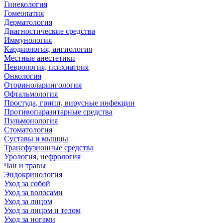
Гинекология
Гомеопатия
Дерматология
Диагностические средства
Иммунология
Кардиология, ангиология
Местные анестетики
Неврология, психиатрия
Онкология
Оториноларингология
Офтальмология
Простуда, грипп, вирусные инфекции
Противопаразитарные средства
Пульмонология
Стоматология
Суставы и мышцы
Трансфузионные средства
Урология, нефрология
Чаи и травы
Эндокринология
Уход за собой
Уход за волосами
Уход за лицом
Уход за лицом и телом
Уход за ногами