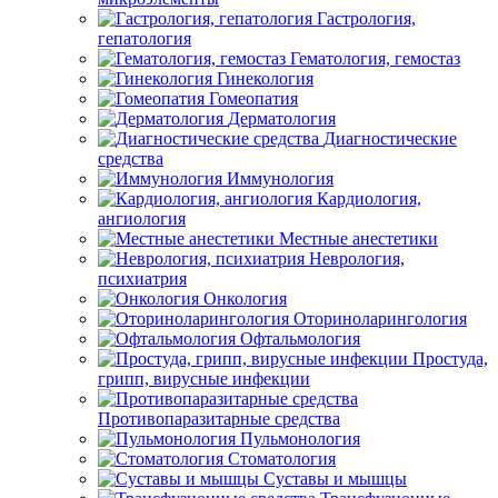
Гастрология,
гепатология
Гематология, гемостаз
Гинекология
Гомеопатия
Дерматология
Диагностические
средства
Иммунология
Кардиология,
ангиология
Местные анестетики
Неврология,
психиатрия
Онкология
Оториноларингология
Офтальмология
Простуда,
грипп, вирусные инфекции
Противопаразитарные средства
Пульмонология
Стоматология
Суставы и мышцы