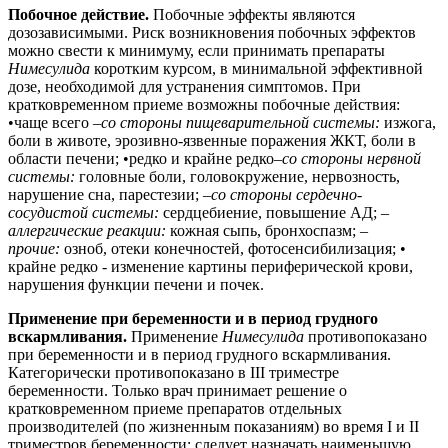
Побочное действие.
Побочные эффекты являются
дозозависимыми. Риск возникновения побочных эффектов
можно свести к минимуму, если принимать препараты
Нимесулида
коротким курсом, в минимальной эффективной
дозе, необходимой для устранения симптомов. При
кратковременном приеме возможны побочные действия:
•чаще всего –
со стороны пищеварительной системы:
изжога,
боли в животе, эрозивно-язвенные поражения ЖКТ, боли в
области печени; •редко и крайне редко–
со стороны нервной
системы:
головные боли, головокружение, нервозность,
нарушение сна, парестезии; –
со стороны сердечно-
сосудистой системы:
сердцебиение, повышение АД; –
аллергические реакции:
кожная сыпь, бронхоспазм; –
прочие:
озноб, отеки конечностей, фотосенсибилизация; •
крайне редко - изменение картины периферической крови,
нарушения функции печени и почек.
Применение при беременности и в период грудного
вскармливания.
Применение
Нимесулида
противопоказано
при беременности и в период грудного вскармливания.
Категорически противопоказано в III триместре
беременности. Только врач принимает решение о
кратковременном приеме препаратов отдельных
производителей (по жизненным показаниям) во время I и II
триместров беременности; следует назначать наименьшую