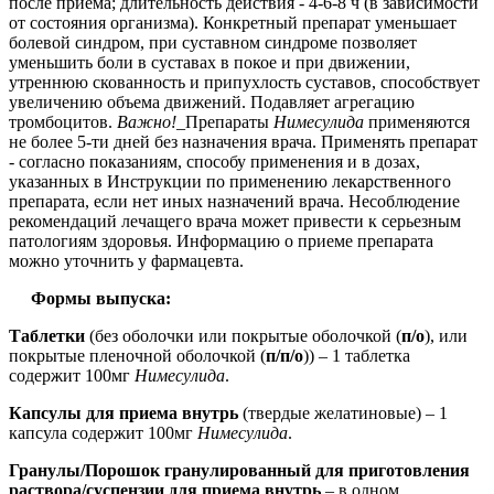
после приема; длительность действия - 4-6-8 ч (в зависимости
от состояния организма). Конкретный препарат уменьшает
болевой синдром, при суставном синдроме позволяет
уменьшить боли в суставах в покое и при движении,
утреннюю скованность и припухлость суставов, способствует
увеличению объема движений.
Подавляет агрегацию
тромбоцитов.
Важно!
_Препараты
Нимесулида
применяются
не более 5-ти дней без назначения врача. Применять препарат
- согласно показаниям, способу применения и в дозах,
указанных в Инструкции по применению лекарственного
препарата, если нет иных назначений врача. Несоблюдение
рекомендаций лечащего врача может привести к серьезным
патологиям здоровья. Информацию о приеме препарата
можно уточнить у фармацевта.
Формы выпуска:
Таблетки
(без оболочки или покрытые оболочкой (
п/о
), или
покрытые пленочной оболочкой (
п/п/о
))
– 1 таблетка
содержит 100мг
Нимесулида
.
Капсулы для приема внутрь
(твердые желатиновые)
– 1
капсула содержит 100мг
Нимесулида
.
Гранулы/Порошок гранулированный для приготовления
раствора/суспензии для приема внутрь
– в одном