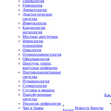
Гинекология
Гомеопатия
Дерматология
Диагностические
средства
Иммунология
Кардиология,
ангиология
Местные анестетики
Неврология,
психиатрия
Онкология
Оториноларингология
Офтальмология
Простуда, грипп,
вирусные инфекции
Противопаразитарные
средства
Пульмонология
Стоматология
Суставы и мышцы
Трансфузионные
Как
средства
Урология, нефрология
Чаи и травы
Новости
Бренды
Акции