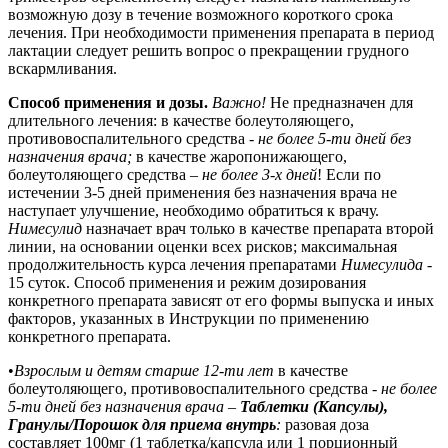
возможную дозу в течение возможного короткого срока
лечения. При необходимости применения препарата в период
лактации следует решить вопрос о прекращении грудного
вскармливания.
Способ применения и дозы.
Важно!
Не предназначен для
длительного лечения:
в качестве болеутоляющего,
противовоспалительного средства -
не более 5-ти дней без
назначения врача;
в качестве жаропонижающего,
болеутоляющего средства –
не более 3-х дней
!
Если по
истечении 3-5 дней применения без назначения врача не
наступает улучшение, необходимо обратиться к врачу.
Нимесулид
назначает врач только в качестве препарата второй
линии, на основании оценки всех рисков; максимальная
продолжительность курса лечения препаратами
Нимесулида
-
15 суток. Способ применения и режим дозирования
конкретного препарата зависят от его формы выпуска и иных
факторов, указанных в Инструкции по применению
конкретного препарата.
•
Взрослым и детям старше 12-ти лет
в качестве
болеутоляющего, противовоспалительного средства -
не более
5-ти дней без назначения врача
–
Таблетки (Капсулы),
Гранулы/Порошок для приема внутрь
:
разовая доза
составляет 100мг (1 таблетка/капсула или 1 порционный