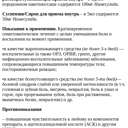
порционном пакетике/саше содержится 100мг
Нимесулида
.
Суспензия/Сироп для приема внутрь
– в 5мл содержится
50мг
Нимесулида
.
Показания к применению.
Кратковременное
симптоматическое лечение с целью уменьшения боли и
воспаления на момент применения:
•в качестве жаропонижающего средства
(не более 3-х дней)
—
воспалительные (а также ОРЗ, ОРВИ, грипп, другие
инфекционно-воспалительные заболевания) заболевания,
сопровождающиеся повышением температуры тела;
постпрививочные реакции;
•в качестве болеутоляющего средства
(не более 5-ти дней)
—
болевой синдром слабой или умеренной интенсивности (в т.ч.
головная и зубная боль, мигрень, невралгия, боль в ушах и
горле, при прорезывании зубов, боль при растяжениях,
мышечных болях, невралгиях) и др.
Противопоказания
– повышенная чувствительность к любому из компонентов
препарата, к ацетилсалициловой кислоте (АСК) и другим