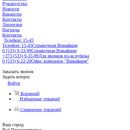
Руководство
Новости
Вакансии
Контакты
Лицензии
Награды
Контакты
Телефон: 15-45
Телефон: 15-45
Справочная Вивафарм
0 (533) 9-33-99
Справочная Вивафарм
+373 (533) 9-33-99
Для звонков из-за рубежа
0 (533) 6-22-20
Офис компании "Вивафарм"
Заказать звонок
Задать вопрос
Войти
Корзина
0
Избранные товары
0
Сравнение товаров
0
Ваш город
Всё Приднестровье