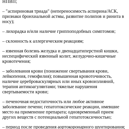
НПВП;
– "аспириновая триада" (непереносимость аспирина/АСК,
признаки бронхиальной астмы, развитие полипов и ринита в
носу);
– лихорадка и/или наличие гриппоподобных симптомов;
– склонность к аллергическим реакциям;
– язвенная болезнь желудка и двенадцатиперстной кишки,
неспецифический язвенный колит, желудочно-кишечные
кровотечения;
– заболевания крови (понижение свертывания крови,
лейкопения, гемофилия); повышенная кровоточивость,
наличие цереброваскулярных или иных кровоизлияний,
терапия антикоагулянтами; тяжелые нарушения
свертываемости крови;
– печеночная недостаточность или любое активное
заболевание печени; гепатотоксические реакции, имевшие
место на применение препарата; одновременный прием
других веществ с потенциальной гепатотоксичностью;
– период после проведения аортокоронарного шунтирования;