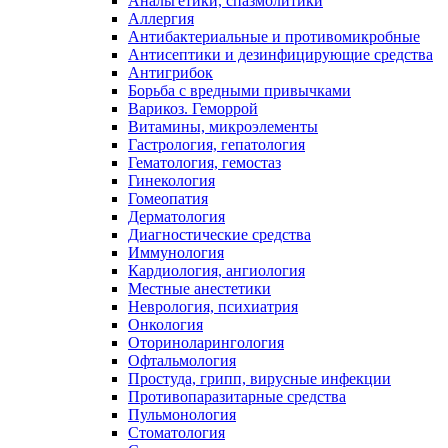
Анальгетики, спазмолитики
Аллергия
Антибактериальные и противомикробные
Антисептики и дезинфицирующие средства
Антигрибок
Борьба с вредными привычками
Варикоз. Геморрой
Витамины, микроэлементы
Гастрология, гепатология
Гематология, гемостаз
Гинекология
Гомеопатия
Дерматология
Диагностические средства
Иммунология
Кардиология, ангиология
Местные анестетики
Неврология, психиатрия
Онкология
Оториноларингология
Офтальмология
Простуда, грипп, вирусные инфекции
Противопаразитарные средства
Пульмонология
Стоматология