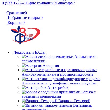
0 (533) 6-22-20
Офис компании "Вивафарм"
Сравнение
0
Избранные товары
0
Корзина
0
Лекарства и БАДы
Анальгетики,
спазмолитики
Аллергия
Антибактериальные и противомикробные
Антисептики и дезинфицирующие средства
Антигрибок
Борьба с
вредными привычками
Варикоз. Геморрой
Витамины,
микроэлементы