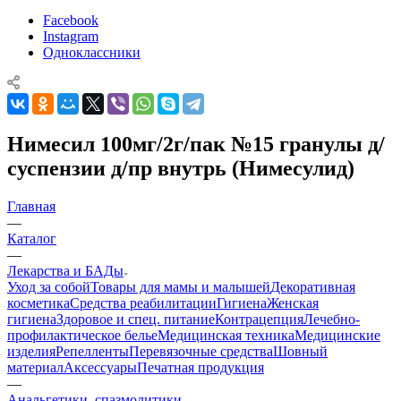
Facebook
Instagram
Одноклассники
Нимесил 100мг/2г/пак №15 гранулы д/
суспензии д/пр внутрь (Нимесулид)
Главная
—
Каталог
—
Лекарства и БАДы
Уход за собой
Товары для мамы и малышей
Декоративная
косметика
Средства реабилитации
Гигиена
Женская
гигиена
Здоровое и спец. питание
Контрацепция
Лечебно-
профилактическое белье
Медицинская техника
Медицинские
изделия
Репелленты
Перевязочные средства
Шовный
материал
Аксессуары
Печатная продукция
—
Анальгетики, спазмолитики