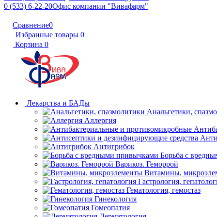
0 (533) 6-22-20
Офис компании "Вивафарм"
Сравнение
0
Избранные товары
0
Корзина
0
Лекарства и БАДы
Анальгетики, спазм
Аллергия
Антиб
Анти
Антигрибок
Борьба с вредн
Варикоз. Геморрой
Витамины, микроэле
Гастрология, гепатолог
Гематология, гемостаз
Гинекология
Гомеопатия
Дерматология