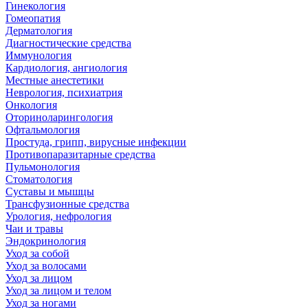
Гинекология
Гомеопатия
Дерматология
Диагностические средства
Иммунология
Кардиология, ангиология
Местные анестетики
Неврология, психиатрия
Онкология
Оториноларингология
Офтальмология
Простуда, грипп, вирусные инфекции
Противопаразитарные средства
Пульмонология
Стоматология
Суставы и мышцы
Трансфузионные средства
Урология, нефрология
Чаи и травы
Эндокринология
Уход за собой
Уход за волосами
Уход за лицом
Уход за лицом и телом
Уход за ногами