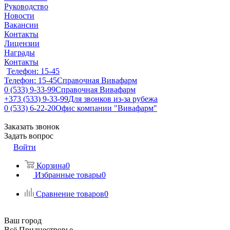
Руководство
Новости
Вакансии
Контакты
Лицензии
Награды
Контакты
Телефон: 15-45
Телефон: 15-45
Справочная Вивафарм
0 (533) 9-33-99
Справочная Вивафарм
+373 (533) 9-33-99
Для звонков из-за рубежа
0 (533) 6-22-20
Офис компании "Вивафарм"
Заказать звонок
Задать вопрос
Войти
Корзина
0
Избранные товары
0
Сравнение товаров
0
Ваш город
Всё Приднестровье