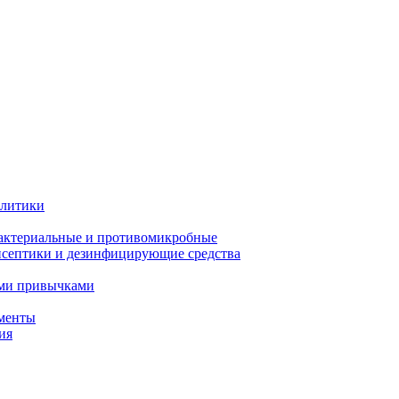
олитики
актериальные и противомикробные
септики и дезинфицирующие средства
ыми привычками
менты
ия