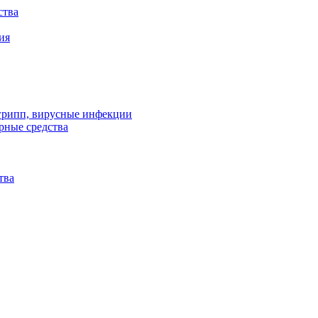
ства
ия
 грипп, вирусные инфекции
рные средства
тва