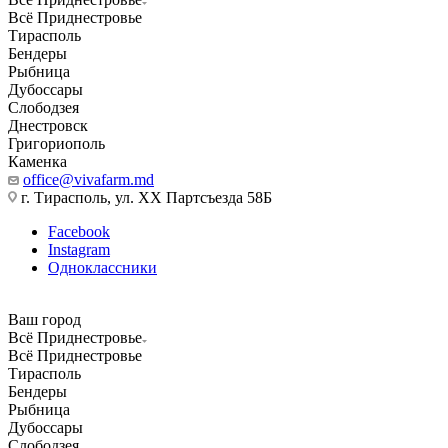
Всё Приднестровье
Тирасполь
Бендеры
Рыбница
Дубоссары
Слободзея
Днестровск
Григориополь
Каменка
office@vivafarm.md
г. Тирасполь, ул. ХХ Партсъезда 58Б
Facebook
Instagram
Одноклассники
Ваш город
Всё Приднестровье
Всё Приднестровье
Тирасполь
Бендеры
Рыбница
Дубоссары
Слободзея