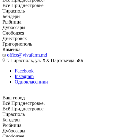
Всё Приднестровье
Тирасполь
Бендеры
Рыбница
Дубоссары
Слободзея
Днестровск
Григориополь
Каменка
office@vivafarm.md
г. Тирасполь, ул. ХХ Партсъезда 58Б
Facebook
Instagram
Одноклассники
Ваш город
Всё Приднестровье
Всё Приднестровье
Тирасполь
Бендеры
Рыбница
Дубоссары
Слободзея