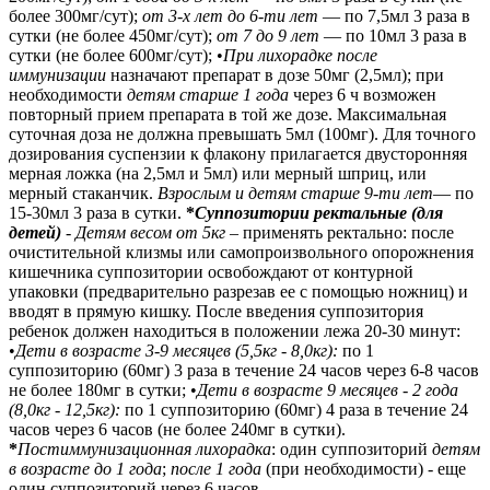
более 300мг/сут);
от 3-х лет до 6-ти лет
— по 7,5мл 3 раза в
сутки (не более 450мг/сут);
от 7 до 9 лет
— по 10мл 3 раза в
сутки (не более 600мг/сут); •
При лихорадке после
иммунизации
назначают препарат в дозе 50мг (2,5мл); при
необходимости
детям старше 1 года
через 6 ч возможен
повторный прием препарата в той же дозе. Максимальная
суточная доза не должна превышать 5мл (100мг). Для точного
дозирования суспензии к флакону прилагается двусторонняя
мерная ложка (на 2,5мл и 5мл) или мерный шприц, или
мерный стаканчик.
Взрослым и детям старше 9-ти лет
— по
15-30мл 3 раза в сутки.
*
Суппозитории ректальные (для
детей)
-
Детям весом от 5кг
– применять ректально: после
очистительной клизмы или самопроизвольного опорожнения
кишечника суппозитории освобождают от контурной
упаковки (предварительно разрезав ее с помощью ножниц) и
вводят в прямую кишку. После введения суппозитория
ребенок должен находиться в положении лежа 20-30 минут:
•
Дети в возрасте 3-9 месяцев (5,5кг - 8,0кг):
по 1
суппозиторию (60мг) 3 раза в течение 24 часов через 6-8 часов
не более 180мг в сутки;
•
Дети в возрасте 9 месяцев - 2 года
(8,0кг - 12,5кг):
по 1 суппозиторию (60мг) 4 раза в течение 24
часов через 6 часов (не более 240мг в сутки).
*
Постиммунизационная лихорадка
: один суппозиторий
детям
в возрасте до 1 года
;
после 1 года
(при необходимости) - еще
один суппозиторий через 6 часов.