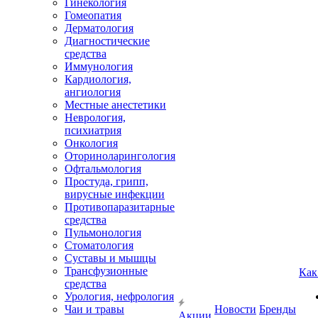
Гинекология
Гомеопатия
Дерматология
Диагностические
средства
Иммунология
Кардиология,
ангиология
Местные анестетики
Неврология,
психиатрия
Онкология
Оториноларингология
Офтальмология
Простуда, грипп,
вирусные инфекции
Противопаразитарные
средства
Пульмонология
Стоматология
Суставы и мышцы
Трансфузионные
Как
средства
Урология, нефрология
Чаи и травы
Новости
Бренды
Акции