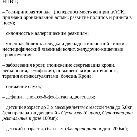
НПВП;
– "аспириновая триада" (непереносимость аспирина/АСК,
признаки бронхиальной астмы, развитие полипов и ринита в
носу);
– склонность к аллергическим реакциям;
– язвенная болезнь желудка и двенадцатиперстной кишки,
неспецифический язвенный колит, желудочно-кишечные
кровотечения;
– заболевания крови (понижение свертывания крови,
лейкопения, гемофилия); повышенная кровоточивость,
терапия антикоагулянтами, болезнь Крона;
– снижение слуха;
– дефицит глюкозо-6-фосфатдегидрогеназы;
– детский возраст до 3-х месяцев/детям с массой тела до 5,0кг
(для препаратов для детей -
Суспензия (Сироп), Суппозитории
ректальные
в дозе 100мг);
– детский возраст до 6-ти лет (
для препарата
в дозе 200мг);