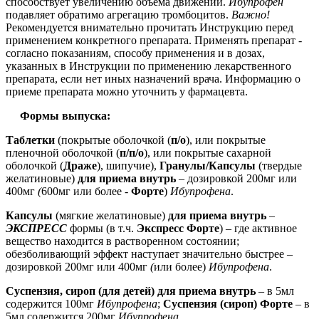
способствует увеличению объема движений.
Ибупрофен
п
одавляет обратимо агрегацию тромбоцитов.
Важно!
Рекомендуется внимательно прочитать Инструкцию перед
применением конкретного препарата. Применять препарат -
согласно показаниям, способу применения и в дозах,
указанных в Инструкции по применению лекарственного
препарата, если нет иных назначений врача. Информацию о
приеме препарата можно уточнить у фармацевта.
Формы выпуска:
Таблетки
(покрытые оболочкой (
п/о
), или покрытые
пленочной оболочкой (
п/п/о
), или покрытые сахарной
оболочкой (
Драже
), шипучие),
Гранулы/Капсулы
(твердые
желатиновые)
для приема внутрь
– дозировкой 200мг или
400мг
(
600мг
или более -
Форте
)
Ибупрофена
.
Капсулы
(мягкие желатиновые)
для приема внутрь
–
ЭКСПРЕСС
формы (в т.ч.
Экспресс Форте
) – где активное
вещество находится в растворенном состоянии;
обезболивающий эффект наступает значительно быстрее –
дозировкой 200мг или 400мг
(
или более)
Ибупрофена
.
Суспензия, сироп (для детей) для приема внутрь
– в 5мл
содержится 100мг
Ибупрофена
;
Суспензия (сироп) Форте
– в
5мл содержится 200мг
Ибупрофена
.