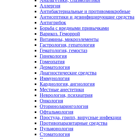
Анальгетики, спазмолитики
Аллергия
Антибактериальные и противомикробные
Антисептики и дезинфицирующие средства
Антигрибок
Борьба с вредными привычками
Варикоз. Геморрой
Витамины, микроэлементы
Гастрология, гепатология
Гематология, гемостаз
Гинекология
Гомеопатия
Дерматология
Диагностические средства
Иммунология
Кардиология, ангиология
Местные анестетики
Неврология, психиатрия
Онкология
Оториноларингология
Офтальмология
Простуда, грипп, вирусные инфекции
Противопаразитарные средства
Пульмонология
Стоматология