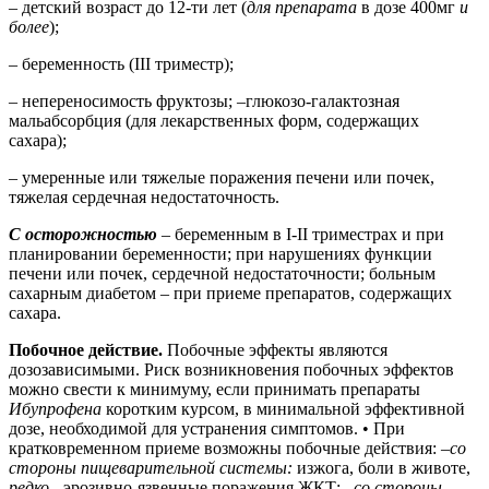
– детский возраст до 12-ти лет (
для препарата
в дозе 400мг
и
более
);
– беременность (III триместр);
– непереносимость фруктозы; –глюкозо-галактозная
мальабсорбция (для лекарственных форм, содержащих
сахара);
– умеренные или тяжелые поражения печени или почек,
тяжелая сердечная недостаточность.
С осторожностью
–
беременным в I-II триместрах и при
планировании беременности; при нарушениях функции
печени или почек, сердечной недостаточности; больным
сахарным диабетом – при приеме препаратов, содержащих
сахара.
Побочное действие.
Побочные эффекты являются
дозозависимыми. Риск возникновения побочных эффектов
можно свести к минимуму, если принимать препараты
Ибупрофена
коротким курсом, в минимальной эффективной
дозе, необходимой для устранения симптомов. • При
кратковременном приеме возможны побочные действия: –
со
стороны пищеварительной системы:
изжога, боли в животе,
редко
- эрозивно-язвенные поражения ЖКТ; –
со стороны