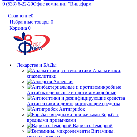
0 (533) 6-22-20
Офис компании "Вивафарм"
Сравнение
0
Избранные товары
0
Корзина
0
Лекарства и БАДы
Анальгетики,
спазмолитики
Аллергия
Антибактериальные и противомикробные
Антисептики и дезинфицирующие средства
Антигрибок
Борьба с
вредными привычками
Варикоз. Геморрой
Витамины,
микроэлементы