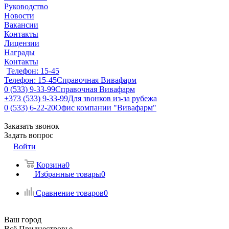
Руководство
Новости
Вакансии
Контакты
Лицензии
Награды
Контакты
Телефон: 15-45
Телефон: 15-45
Справочная Вивафарм
0 (533) 9-33-99
Справочная Вивафарм
+373 (533) 9-33-99
Для звонков из-за рубежа
0 (533) 6-22-20
Офис компании "Вивафарм"
Заказать звонок
Задать вопрос
Войти
Корзина
0
Избранные товары
0
Сравнение товаров
0
Ваш город
Всё Приднестровье