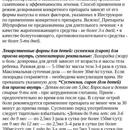
симптомов и эффективности лечения.
Способ применения и
режим дозирования конкретного препарата зависят от его
формы выпуска и иных факторов, указанных в Инструкции
по применению конкретного препарата.
Важно!_
Препараты
Ибупрофена
не предназначены для длительного лечения:
• в
качестве жаропонижающего средства
- не более 3-х дней
; • в
качестве болеутоляющего, противовоспалительного средства -
не более 5-ти дней
.
Лекарственные формы для детей: суспензия (сироп) для
приема внутрь, суппозитории ректальные:
Лихорадка (жар)
и боль:
дозировка для детей зависит от возраста и массы тела
ребенка. Разовая доза — 5-10мг/кг массы тела 3-4 раза в сутки.
Максимальная суточная доза — не более 30мг/кг/сутки. Если
лихорадка сохраняется – необходима консультация врача. Не
превышать указанную дозу.
*
Суспензия, сироп (для детей)
для приема внутрь
-
Детям весом от 5,0кг
;
Взрослым и детям
старше 9-ти лет
- при затрудненном глотании. Прием -
предпочтительно во время или после еды. В случае острой
боли рекомендуется применение препарата не менее чем за 30
минут до приема пищи. Суспензию перед употреблением
следует тщательно взбалтывать:
•
Детям до 9-ти лет: от 3-6
мес до 9 мес
— по 2,5мл 3 раза в сутки (не более 150мг/сут);
от 9 мес до 12 мес
— по 2,5мл 3–4 раза в сутки (не более
200мг/сут);
от 1 года до 3-х лет
— по 5мл 3 раза в сутки (не