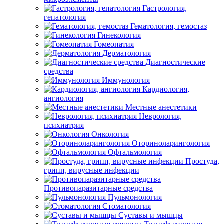
Гастрология,
гепатология
Гематология, гемостаз
Гинекология
Гомеопатия
Дерматология
Диагностические
средства
Иммунология
Кардиология,
ангиология
Местные анестетики
Неврология,
психиатрия
Онкология
Оториноларингология
Офтальмология
Простуда,
грипп, вирусные инфекции
Противопаразитарные средства
Пульмонология
Стоматология
Суставы и мышцы