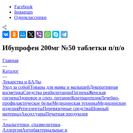
Facebook
Instagram
Одноклассники
Ибупрофен 200мг №50 таблетки п/п/о
Главная
—
Каталог
—
Лекарства и БАДы
Уход за собой
Товары для мамы и малышей
Декоративная
косметика
Средства реабилитации
Гигиена
Женская
гигиена
Здоровое и спец. питание
Контрацепция
Лечебно-
профилактическое белье
Медицинская техника
Медицинские
изделия
Репелленты
Перевязочные средства
Шовный
материал
Аксессуары
Печатная продукция
—
Анальгетики, спазмолитики
Аллергия
Антибактериальные и