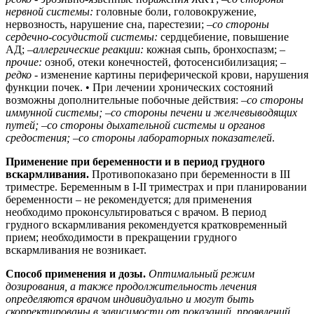
нервной системы:
головные боли, головокружение,
нервозность, нарушение сна, парестезии; –
со стороны
сердечно-сосудистой системы:
сердцебиение, повышение
АД; –
аллергические реакции:
кожная сыпь, бронхоспазм; –
прочие:
озноб, отеки конечностей, фотосенсибилизация; –
редко
- изменение картины периферической крови, нарушения
функции почек. • При лечении хронических состояний
возможны дополнительные побочные действия:
–со стороны
иммунной системы;
–
со стороны печени и желчевыводящих
путей;
–
со стороны дыхательной системы и органов
средостения;
–
со стороны лабораторных показателей
.
Применение при беременности и в период грудного
вскармливания.
Противопоказано при беременности в III
триместре. Беременным в I-II триместрах и при планировании
беременности – не рекомендуется; для применения
необходимо проконсультироваться с врачом. В период
грудного вскармливания рекомендуется кратковременный
прием; необходимости в прекращении грудного
вскармливания не возникает.
Способ применения и дозы.
Оптимальный режим
дозирования, а также продолжительность лечения
определяются врачом индивидуально и могут быть
скорректированы в зависимости от показаний, проявлений