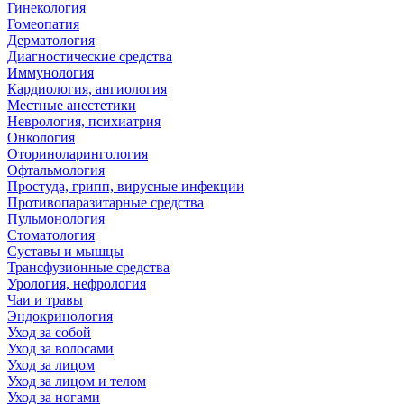
Гинекология
Гомеопатия
Дерматология
Диагностические средства
Иммунология
Кардиология, ангиология
Местные анестетики
Неврология, психиатрия
Онкология
Оториноларингология
Офтальмология
Простуда, грипп, вирусные инфекции
Противопаразитарные средства
Пульмонология
Стоматология
Суставы и мышцы
Трансфузионные средства
Урология, нефрология
Чаи и травы
Эндокринология
Уход за собой
Уход за волосами
Уход за лицом
Уход за лицом и телом
Уход за ногами