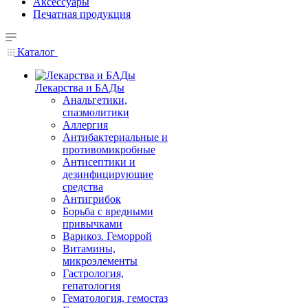
Аксессуары
Печатная продукция
Каталог
Лекарства и БАДы
Анальгетики,
спазмолитики
Аллергия
Антибактериальные и
противомикробные
Антисептики и
дезинфицирующие
средства
Антигрибок
Борьба с вредными
привычками
Варикоз. Геморрой
Витамины,
микроэлементы
Гастрология,
гепатология
Гематология, гемостаз