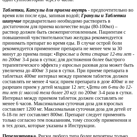
Таблетки, Капсулы для приема внутрь
- предпочтительно во
время или после еды, запивая водой;
Гранулы и Таблетки
шипучие
предварительно необходимо растворить в
достаточном для приема количестве воды (80-100мл) –
раствор должен быть свежеприготовленным. Пациентам с
повышенной чувствительностью желудка рекомендуется
принимать препарат во время еды. В случае острой боли
рекомендуется применение препарата не менее чем за 30
минут до приема пищи:
•
Взрослые и дети старше 12-ти лет -
п
о 200мг 3-4 раза в сутки; для достижения более быстрого
терапевтического эффекта
у взрослых
разовая доза может быть
увеличена до 400мг 3 раза в сутки. При приеме препарата в
таблетках 400мг интервал между приемом таблеток должен
составлять не менее 4 часа; прием препарата в дозе 400мг и не
разрешен прием у детей младше 12 лет;
•
Дети от 6-ти до 12-
ти лет (с массой тела более 20 кг):
по 200мг 3-4 раза в сутки.
Интервал между приемом таблеток должен составлять не
менее 6 часов. Максимальная суточная доза для взрослых
составляет 1200 мг. Максимальная суточная доза для детей от
6-18-ти лет составляет 800мг. Препарат следует применять
только согласно тем показаниям, тому способу применения и
в тех дозах, которые указаны в Инструкции.
Передозировка.
Риски любого типа более вероятны только