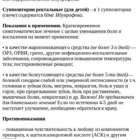
Суппозитории ректальные (для детей)
– в 1 суппозитории
(свече) содержится 60мг
Ибупрофена
.
Показания к применению.
Кратковременное
симптоматическое лечение с целью уменьшения боли и
воспаления на момент применения:
• в качестве жаропонижающего средства
(не более 3-х дней)
—
ОРЗ, ОРВИ, грипп, другие инфекционно-воспалительные
заболевания, сопровождающиеся повышением температуры
тела; постпрививочные реакции;
• в качестве болеутоляющего средства
(не более 5-ти дней)
—
болевой синдром слабой или умеренной интенсивности (в т.ч.
головная и зубная боль, мигрень, невралгия, боль в ушах и
горле, при прорезывании зубов, боль при растяжениях,
мышечных болях, невралгиях) и др.
Важно! Не предназначен
для длительного лечения!
Если по истечении 4-5 дней не
наступает улучшение, необходимо обратиться к врачу.
Противопоказания
– повышенная чувствительность к любому из компонентов
препарата, к ацетилсалициловой кислоте (АСК) и другим