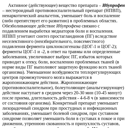
Активное (действующее) вещество препарата –
Ибупрофен
– нестероидный противовоспалительный препарат (НПВП),
ненаркотический анальгетик, уменьшает боль и воспаление
(либо препятствует его развитию) в проблемных областях.
Обезболивающее действие
Ибупрофена
связано с
подавлением выработки медиаторов боли и воспаления.
НПВП угнетают синтез простагландинов (ПГ) вследствие
неселективного (неизбирательного, повсеместного)
подавления фермента циклооксигеназы (ЦОГ-1 и ЦОГ-2);
ферменты ЦОГ-1 и -2, в ответ на травмы или определенные
заболевания, увеличивают выброс ПГ, избыток которых
приводит к отеку, боли, воспалению проблемных тканей (в
норме виды ПГ выполняют защитную функцию всех тканей
организма).
Уменьшение возбудимости теплорегулирующих
центров промежуточного мозга выражается в
жаропонижающем действии.
Жаропонижающее
(противовоспалительное), болеутоляющее (анальгезирующее)
действие наступает в среднем через 20-30 мин (10-45 минут)
после приема, длительность действия - 4-6-8 ч (в зависимости
от состояния организма). Конкретный препарат уменьшает
лихорадочный синдром при простудных и инфекционных
заболеваниях, уменьшает болевой синдром, при суставном
синдроме позволяет уменьшить боли в суставах в покое и при
движении, утреннюю скованность и припухлость суставов,