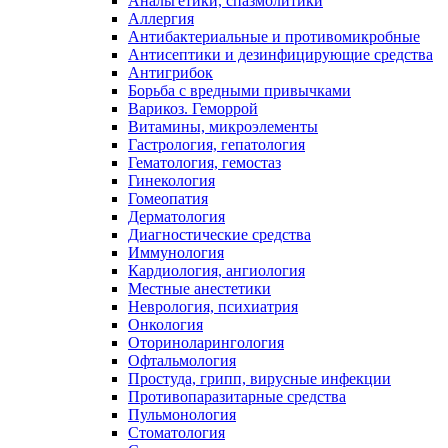
Анальгетики, спазмолитики
Аллергия
Антибактериальные и противомикробные
Антисептики и дезинфицирующие средства
Антигрибок
Борьба с вредными привычками
Варикоз. Геморрой
Витамины, микроэлементы
Гастрология, гепатология
Гематология, гемостаз
Гинекология
Гомеопатия
Дерматология
Диагностические средства
Иммунология
Кардиология, ангиология
Местные анестетики
Неврология, психиатрия
Онкология
Оториноларингология
Офтальмология
Простуда, грипп, вирусные инфекции
Противопаразитарные средства
Пульмонология
Стоматология