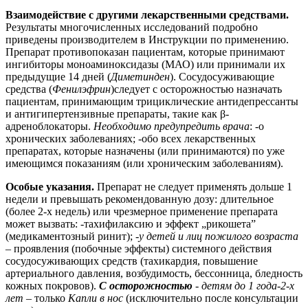
Взаимодействие с другими лекарственными средствами.
Результаты многочисленных исследований подробно
приведены производителем в Инструкции по применению.
Препарат противопоказан пациентам, которые принимают
ингибиторы моноаминоксидазы (МАО) или принимали их
предыдущие 14 дней (
Диметинден
). Сосудосуживающие
средства (
Фенилэфрин
)следует с осторожностью назначать
пациентам, принимающим трициклические антидепрессанты
и антигипертензивные препараты, такие как β-
адреноблокаторы.
Необходимо предупредить врача
: -о
хронических заболеваниях; -обо всех лекарственных
препаратах, которые назначены (или принимаются) по уже
имеющимся показаниям (или хроническим заболеваниям).
Особые указания.
Препарат не следует применять дольше 1
недели и превышать рекомендованную дозу: длительное
(более 2-х недель) или чрезмерное применение препарата
может вызвать: -тахифилаксию и эффект „рикошета”
(медикаментозный ринит); -
у детей и лиц пожилого возраста
– проявления (побочные эффекты) системного действия
сосудосуживающих средств (тахикардия, повышение
артериального давления, возбудимость, бессонница, бледность
кожных покровов).
С осторожностью
-
детям до 1 года-2-х
лет
– только
Капли в нос
(исключительно после консультации