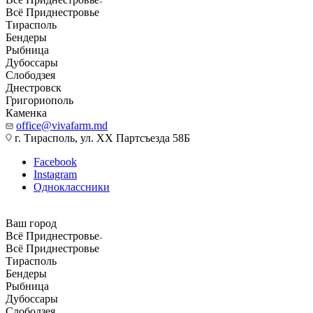
Всё Приднестровье
Тирасполь
Бендеры
Рыбница
Дубоссары
Слободзея
Днестровск
Григориополь
Каменка
office@vivafarm.md
г. Тирасполь, ул. ХХ Партсъезда 58Б
Facebook
Instagram
Одноклассники
Ваш город
Всё Приднестровье
Всё Приднестровье
Тирасполь
Бендеры
Рыбница
Дубоссары
Слободзея