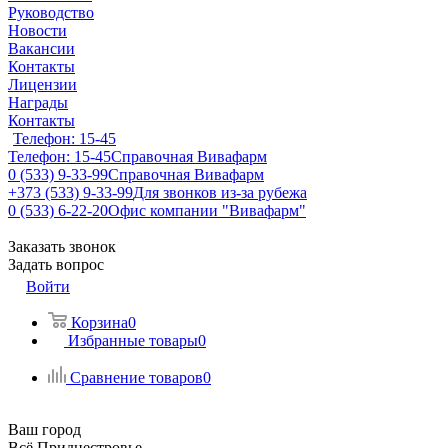
Руководство
Новости
Вакансии
Контакты
Лицензии
Награды
Контакты
Телефон: 15-45
Телефон: 15-45
Справочная Вивафарм
0 (533) 9-33-99
Справочная Вивафарм
+373 (533) 9-33-99
Для звонков из-за рубежа
0 (533) 6-22-20
Офис компании "Вивафарм"
Заказать звонок
Задать вопрос
Войти
Корзина
0
Избранные товары
0
Сравнение товаров
0
Ваш город
Всё Приднестровье