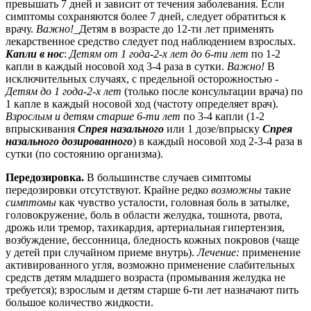
превышать 7 дней и зависит от течения заболевания. Если
симптомы сохраняются более 7 дней, следует обратиться к
врачу.
Важно!_
Детям в возрасте до 12-ти лет применять
лекарственное средство следует под наблюдением взрослых.
Капли в нос
:
Детям от 1 года-2-х лет до 6-ти лет
по 1-2
капли в каждый носовой ход 3-4 раза в сутки.
Важно!
В
исключительных случаях, с предельной осторожностью -
Детям до 1 года-2-х лет
(только после консультации врача) по
1 капле в каждый носовой ход (частоту определяет врач).
Взрослым и детям старше 6-ти лет
по 3-4 капли (1-2
впрыскивания
Спрея назального
или 1 дозе/впрыску
Спрея
назального дозированного
) в каждый носовой ход 2-3-4 раза в
сутки (по состоянию организма).
Передозировка.
В большинстве случаев симптомы
передозировки отсутствуют. Крайне редко
возможны
такие
симптомы
как чувство усталости, головная боль в затылке,
головокружение, боль в области желудка, тошнота, рвота,
дрожь или тремор, тахикардия, артериальная гипертензия,
возбуждение, бессонница, бледность кожных покровов (чаще
у детей при случайном приеме внутрь).
Лечение:
применение
активированного угля, возможно применение слабительных
средств детям младшего возраста (промывания желудка не
требуется); взрослым и детям старше 6-ти лет назначают пить
большое количество жидкости.