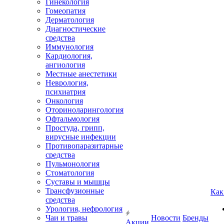
Гинекология
Гомеопатия
Дерматология
Диагностические
средства
Иммунология
Кардиология,
ангиология
Местные анестетики
Неврология,
психиатрия
Онкология
Оториноларингология
Офтальмология
Простуда, грипп,
вирусные инфекции
Противопаразитарные
средства
Пульмонология
Стоматология
Суставы и мышцы
Трансфузионные
Как
средства
Урология, нефрология
Чаи и травы
Новости
Бренды
Акции