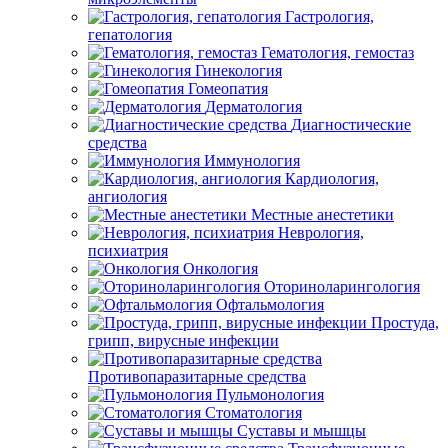
Гастрология,
гепатология
Гематология, гемостаз
Гинекология
Гомеопатия
Дерматология
Диагностические
средства
Иммунология
Кардиология,
ангиология
Местные анестетики
Неврология,
психиатрия
Онкология
Оториноларингология
Офтальмология
Простуда,
грипп, вирусные инфекции
Противопаразитарные средства
Пульмонология
Стоматология
Суставы и мышцы