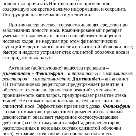
полностью прочитать Инструкцию по применению,
содержащую конкретно важную информацию, и сохранить
Инструкцию для возможности уточнений.
Противоаллергическое, сосудосуживающее средство при
заболеваниях полости носа. Комбинированный препарат
уменьшает выделения из носа и способствует очищению
носовых ходов, не нарушая при этом физиологических
функций мерцательного эпителия и слизистой оболочки носа;
быстро и надолго устраняет отек слизистой оболочки носа и
его придаточных пазух.
Активные (действующие) вещества препарата –
Диметинден
+
Фенилэфрин
–
антагонист H1-гистаминовых
рецепторов + симпатомиметик
.
Диметинден
– антагонист
H1-гистаминовых рецепторов; предупреждает развитие и
облегчает течение аллергических реакций: уменьшает
проницаемость капилляров, предупреждает развитие отека
тканей. Не снижает активность мерцательного эпителия
слизистой носа. Эффективен при низких дозах.
Фенилэфрин
– симпатомиметик, при местном применении (назальный
деконгестант) оказывает умеренное сосудосуживающее
действие (за счёт стимуляции альфа1-адренорецепторов,
расположенных в венозных сосудах слизистой оболочки
носа), устраняет отёк слизистой оболочки носа и его