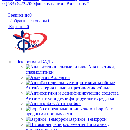
0 (533) 6-22-20
Офис компании "Вивафарм"
Сравнение
0
Избранные товары
0
Корзина
0
Лекарства и БАДы
Анальгетики,
спазмолитики
Аллергия
Антибактериальные и противомикробные
Антисептики и дезинфицирующие средства
Антигрибок
Борьба с
вредными привычками
Варикоз. Геморрой
Витамины,
микроэлементы