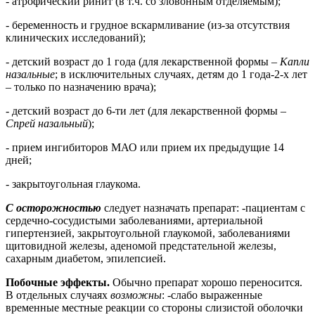
- атрофический ринит (в т.ч. со зловонным отделяемым);
- беременность и грудное вскармливание (из-за отсутствия
клинических исследований);
- детский возраст до 1 года (для лекарственной формы –
Капли
назальные
; в исключительных случаях, детям до 1 года-2-х лет
– только по назначению врача);
- детский возраст до 6-ти лет (для лекарственной формы –
Спрей назальный
);
- прием ингибиторов МАО или прием их предыдущие 14
дней;
- закрытоугольная глаукома.
С осторожностью
следует назначать препарат: -пациентам с
сердечно-сосудистыми заболеваниями, артериальной
гипертензией, закрытоугольной глаукомой, заболеваниями
щитовидной железы, аденомой предстательной железы,
сахарным диабетом, эпилепсией.
Побочные эффекты.
Обычно препарат хорошо переносится.
В отдельных случаях
возможны
: -слабо выраженные
временные местные реакции со стороны слизистой оболочки