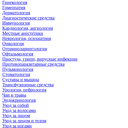
Гинекология
Гомеопатия
Дерматология
Диагностические средства
Иммунология
Кардиология, ангиология
Местные анестетики
Неврология, психиатрия
Онкология
Оториноларингология
Офтальмология
Простуда, грипп, вирусные инфекции
Противопаразитарные средства
Пульмонология
Стоматология
Суставы и мышцы
Трансфузионные средства
Урология, нефрология
Чаи и травы
Эндокринология
Уход за собой
Уход за волосами
Уход за лицом
Уход за лицом и телом
Уход за ногами