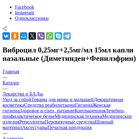
Facebook
Instagram
Одноклассники
Виброцил 0,25мг+2,5мг/мл 15мл капли
назальные (Диметинден+Фенилэфрин)
Главная
—
Каталог
—
Лекарства и БАДы
Уход за собой
Товары для мамы и малышей
Декоративная
косметика
Средства реабилитации
Гигиена
Женская
гигиена
Здоровое и спец. питание
Контрацепция
Лечебно-
профилактическое белье
Медицинская техника
Медицинские
изделия
Репелленты
Перевязочные средства
Шовный
материал
Аксессуары
Печатная продукция
—
Аллергия