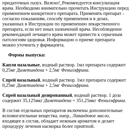
придаточных пазух.
Важно!
_Рекомендуется консультация
врача. Необходимо внимательно прочитать Инструкцию перед
применением конкретного препарата. Применять препарат -
согласно показаниям, способу применения и в дозах,
указанных в Инструкции по применению лекарственного
препарата, если нет иных назначений врача. Несоблюдение
рекомендаций лечащего врача может привести к серьезным
патологиям здоровья. Информацию о приеме препарата
можно уточнить у фармацевта.
Формы выпуска:
Капли назальные
, водный раствор. 1мл препарата содержит
0,25мг
Диметиндена
+ 2,5мг
Фенилэфрина
.
Спрей назальный
, водный раствор. 1мл препарата содержит
0,25мг
Диметиндена
+ 2,5мг
Фенилэфрина.
Спрей назальный дозированный
, водный раствор. 1 доза
содержит 35,125мкг
Диметиндена
+ 351,25мкг
Фенилэфрина.
В состав отдельных препаратов включены дополнительные
вспомогательные вещества, напр.,
Лавандовое масло
,
входящее в состав, обладает нежным ароматом и делает
процедуру лечения насморка более приятной.