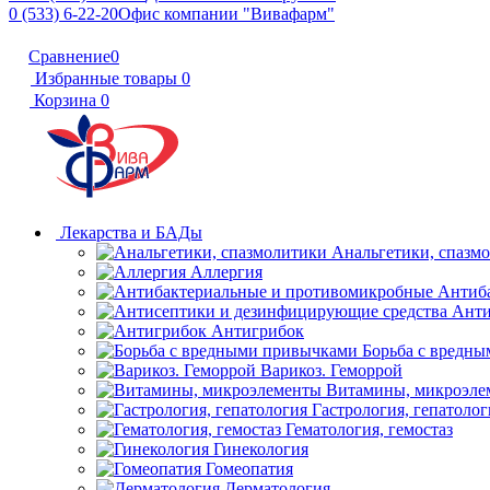
0 (533) 6-22-20
Офис компании "Вивафарм"
Сравнение
0
Избранные товары
0
Корзина
0
Лекарства и БАДы
Анальгетики, спазм
Аллергия
Антиб
Анти
Антигрибок
Борьба с вредн
Варикоз. Геморрой
Витамины, микроэле
Гастрология, гепатолог
Гематология, гемостаз
Гинекология
Гомеопатия
Дерматология