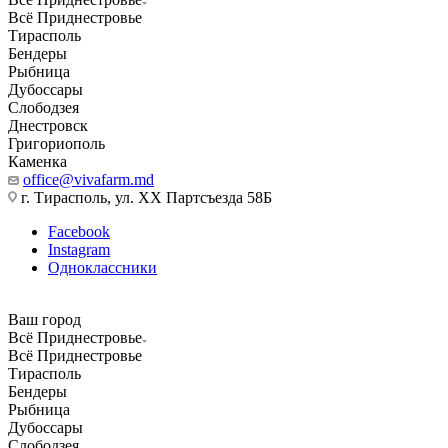
Всё Приднестровье
Тирасполь
Бендеры
Рыбница
Дубоссары
Слободзея
Днестровск
Григориополь
Каменка
office@vivafarm.md
г. Тирасполь, ул. ХХ Партсъезда 58Б
Facebook
Instagram
Одноклассники
Ваш город
Всё Приднестровье
Всё Приднестровье
Тирасполь
Бендеры
Рыбница
Дубоссары
Слободзея