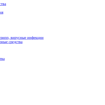
ства
ия
 грипп, вирусные инфекции
рные средства
тва