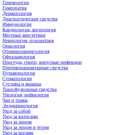
Гинекология
Гомеопатия
Дерматология
Диагностические средства
Иммунология
Кардиология, ангиология
Местные анестетики
Неврология, психиатрия
Онкология
Оториноларингология
Офтальмология
Простуда, грипп, вирусные инфекции
Противопаразитарные средства
Пульмонология
Стоматология
Суставы и мышцы
Трансфузионные средства
Урология, нефрология
Чаи и травы
Эндокринология
Уход за собой
Уход за волосами
Уход за лицом
Уход за лицом и телом
Уход за ногами