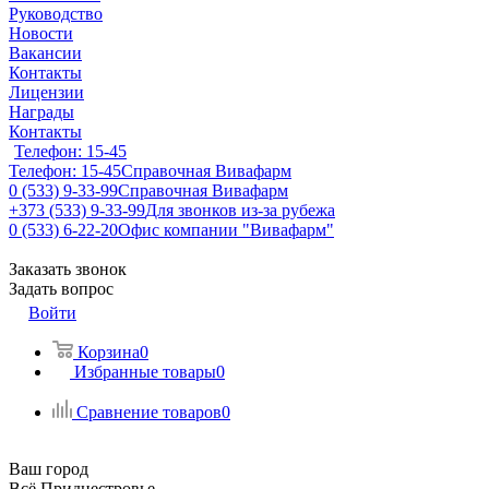
Руководство
Новости
Вакансии
Контакты
Лицензии
Награды
Контакты
Телефон: 15-45
Телефон: 15-45
Справочная Вивафарм
0 (533) 9-33-99
Справочная Вивафарм
+373 (533) 9-33-99
Для звонков из-за рубежа
0 (533) 6-22-20
Офис компании "Вивафарм"
Заказать звонок
Задать вопрос
Войти
Корзина
0
Избранные товары
0
Сравнение товаров
0
Ваш город
Всё Приднестровье