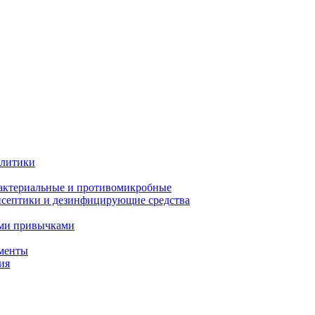
олитики
актериальные и противомикробные
септики и дезинфицирующие средства
ыми привычками
менты
ия